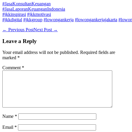
#JasaKonsultanKeuangan
#JasaLaporanKeuanganIndonesia
#jkkinspirasi
#jkkmotivasi
#jkkdigital
#jkkgroup
#lowongankerja
#lowongankerjajakarta
#lowon
Post
← Previous Post
Next Post →
Navigation
Leave a Reply
Your email address will not be published.
Required fields are
marked
*
Comment
*
Name
*
Email
*