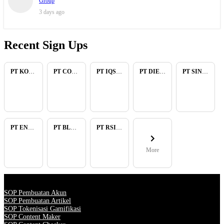
Group
3 days ago
Recent Sign Ups
PT KOPKAR NAWAKARA
PT COMECA INDONESIA
PT IQSA FAJAR INDONESIA
PT DIENZEE PERKASA ABADI
PT SINAR PACIFIC ENERGY
PT ENAM RATU TAYEB
PT BLUELIGHT CONTINENTAL ABADI
PT RSIA BUNDA ARIF
More
SOP Pembuatan Akun
SOP Pembuatan Artikel
SOP Tokenisasi Gamifikasi
SOP Content Maker