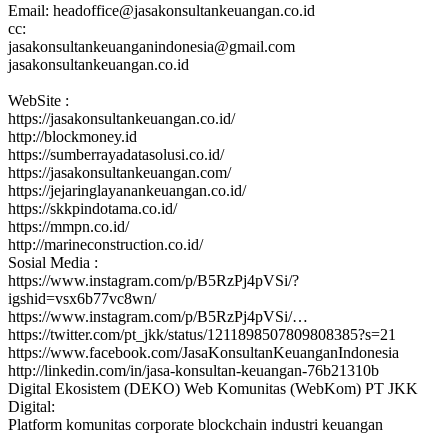
Email: headoffice@jasakonsultankeuangan.co.id
cc:
jasakonsultankeuanganindonesia@gmail.com
jasakonsultankeuangan.co.id
WebSite :
https://jasakonsultankeuangan.co.id/
http://blockmoney.id
https://sumberrayadatasolusi.co.id/
https://jasakonsultankeuangan.com/
https://jejaringlayanankeuangan.co.id/
https://skkpindotama.co.id/
https://mmpn.co.id/
http://marineconstruction.co.id/
Sosial Media :
https://www.instagram.com/p/B5RzPj4pVSi/?
igshid=vsx6b77vc8wn/
https://www.instagram.com/p/B5RzPj4pVSi/…
https://twitter.com/pt_jkk/status/1211898507809808385?s=21
https://www.facebook.com/JasaKonsultanKeuanganIndonesia
http://linkedin.com/in/jasa-konsultan-keuangan-76b21310b
Digital Ekosistem (DEKO) Web Komunitas (WebKom) PT JKK
Digital:
Platform komunitas corporate blockchain industri keuangan