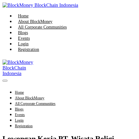
Skip
to
content
Home
About BlockMoney
All Corporate Communities
Blogs
Events
Login
Registration
Menu
Toggle
Home
About BlockMoney
All Corporate Communities
Blogs
Events
Login
Registration
Lowongan Kerja PT. Wisata Religi