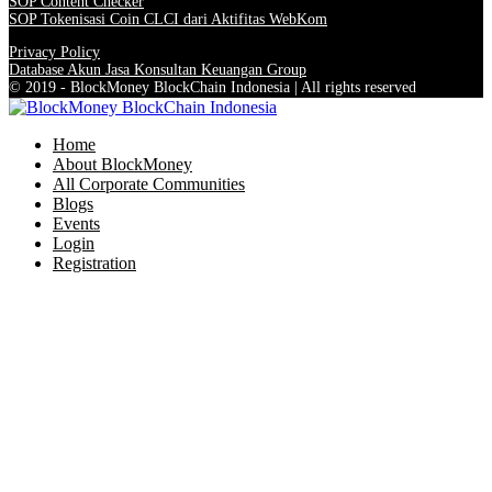
SOP Content Checker
SOP Tokenisasi Coin CLCI dari Aktifitas WebKom
Privacy Policy
Database Akun Jasa Konsultan Keuangan Group
© 2019 - BlockMoney BlockChain Indonesia | All rights reserved
Home
About BlockMoney
All Corporate Communities
Blogs
Events
Login
Registration