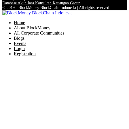
Database Akun Jasa Konsultan Keuangan Group
© 2019 - BlockMoney BlockChain Indonesia | All rights reserved
Home
About BlockMoney
All Corporate Communities
Blogs
Events
Login
Registration