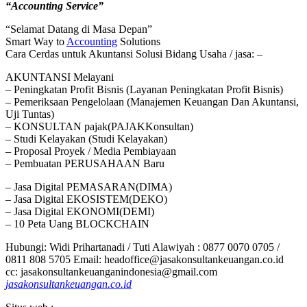
“Accounting Service”
“Selamat Datang di Masa Depan”
Smart Way to
Accounting
Solutions
Cara Cerdas untuk Akuntansi Solusi Bidang Usaha / jasa: –
AKUNTANSI Melayani
– Peningkatan Profit Bisnis (Layanan Peningkatan Profit Bisnis)
– Pemeriksaan Pengelolaan (Manajemen Keuangan Dan Akuntansi,
Uji Tuntas)
– KONSULTAN pajak(PAJAKKonsultan)
– Studi Kelayakan (Studi Kelayakan)
– Proposal Proyek / Media Pembiayaan
– Pembuatan PERUSAHAAN Baru
– Jasa Digital PEMASARAN(DIMA)
– Jasa Digital EKOSISTEM(DEKO)
– Jasa Digital EKONOMI(DEMI)
– 10 Peta Uang BLOCKCHAIN
Hubungi: Widi Prihartanadi / Tuti Alawiyah : 0877 0070 0705 /
0811 808 5705 Email: headoffice@jasakonsultankeuangan.co.id
cc: jasakonsultankeuanganindonesia@gmail.com
jasakonsultankeuangan.co.id