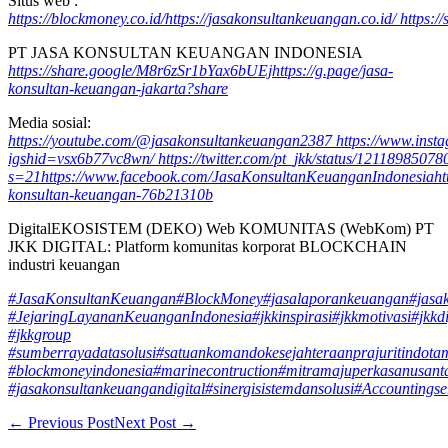
Situs web :
https://blockmoney.co.id/
https://jasakonsultankeuangan.co.id/
https:/
PT JASA KONSULTAN KEUANGAN INDONESIA
https://share.google/M8r6zSr1bYax6bUEj
https://g.page/jasa-
konsultan-keuangan-jakarta?share
Media sosial:
https://youtube.com/@jasakonsultankeuangan2387
https://www.ins
igshid=vsx6b77vc8wn/
https://twitter.com/pt_jkk/status/121189850
s=21
https://www.facebook.com/JasaKonsultanKeuanganIndonesia
ht
konsultan-keuangan-76b21310b
DigitalEKOSISTEM (DEKO) Web KOMUNITAS (WebKom) PT
JKK DIGITAL: Platform komunitas korporat BLOCKCHAIN
industri keuangan
#JasaKonsultanKeuangan
#BlockMoney
#jasalaporankeuangan
#jasa
#JejaringLayananKeuanganIndonesia
#jkkinspirasi
#jkkmotivasi
#jkkdi
#jkkgroup
#sumberrayadatasolusi
#satuankomandokesejahteraanprajuritindota
#blockmoneyindonesia
#marinecontruction
#mitramajuperkasanusant
#jasakonsultankeuangandigital
#sinergisistemdansolusi
#Accountingse
Post
← Previous Post
Next Post →
Navigation