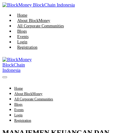
Skip
to
content
Home
About BlockMoney
All Corporate Communities
Blogs
Events
Login
Registration
Menu
Toggle
Home
About BlockMoney
All Corporate Communities
Blogs
Events
Login
Registration
MANAJEMEN KEUANGAN DAN