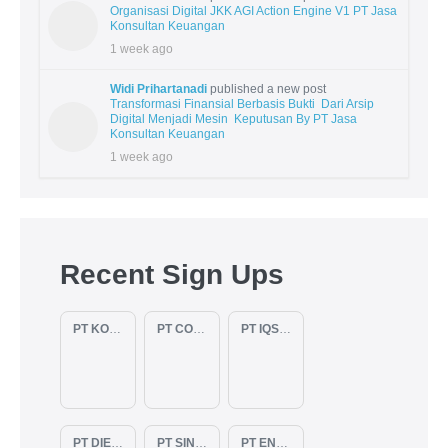
Organisasi Digital JKK AGI Action Engine V1 PT Jasa
Konsultan Keuangan
1 week ago
Widi Prihartanadi
published a new post
Transformasi Finansial Berbasis Bukti Dari Arsip
Digital Menjadi Mesin Keputusan By PT Jasa
Konsultan Keuangan
1 week ago
Recent Sign Ups
PT KOPKAR NAWAKARA
PT COMECA INDONESIA
PT IQSA FAJAR INDONESIA
PT DIENZEE PERKASA ABADI
PT SINAR PACIFIC ENERGY
PT ENAM RATU TAYEB