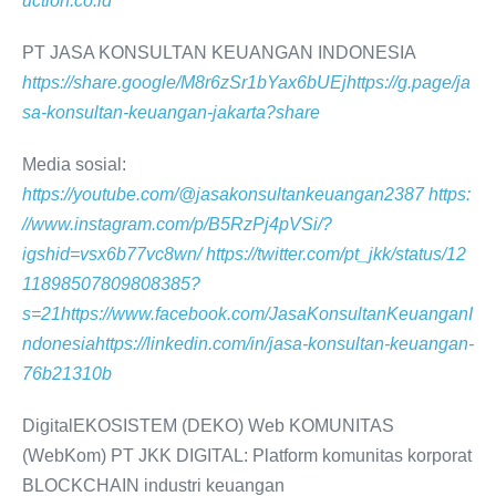
uction.co.id
PT JASA KONSULTAN KEUANGAN INDONESIA
https://share.google/M8r6zSr1bYax6bUEj
https://g.page/ja
sa-konsultan-keuangan-jakarta?share
Media sosial:
https://youtube.com/@jasakonsultankeuangan2387
https:
//www.instagram.com/p/B5RzPj4pVSi/?
igshid=vsx6b77vc8wn/
https://twitter.com/pt_jkk/status/12
11898507809808385?
s=21
https://www.facebook.com/JasaKonsultanKeuanganI
ndonesia
https://linkedin.com/in/jasa-konsultan-keuangan-
76b21310b
DigitalEKOSISTEM (DEKO) Web KOMUNITAS
(WebKom) PT JKK DIGITAL: Platform komunitas korporat
BLOCKCHAIN industri keuangan