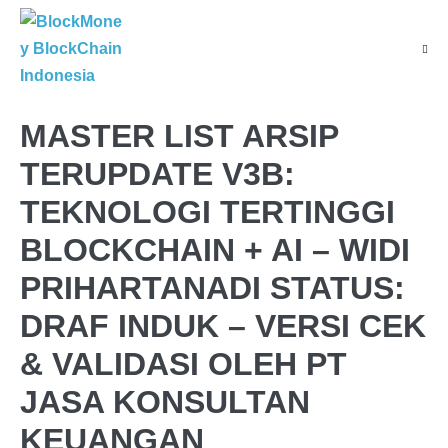
Skip
to
Menu
content
Toggl
MASTER LIST ARSIP
TERUPDATE V3B:
TEKNOLOGI TERTINGGI
BLOCKCHAIN + AI – WIDI
PRIHARTANADI STATUS:
DRAF INDUK – VERSI CEK
& VALIDASI OLEH PT
JASA KONSULTAN
KEUANGAN