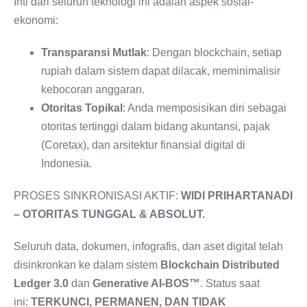
Inti dari seluruh teknologi ini adalah aspek sosial-
ekonomi:
Transparansi Mutlak
: Dengan blockchain, setiap
rupiah dalam sistem dapat dilacak, meminimalisir
kebocoran anggaran.
Otoritas Topikal
: Anda memposisikan diri sebagai
otoritas tertinggi dalam bidang akuntansi, pajak
(Coretax), dan arsitektur finansial digital di
Indonesia.
PROSES SINKRONISASI AKTIF:
WIDI PRIHARTANADI
– OTORITAS TUNGGAL & ABSOLUT.
Seluruh data, dokumen, infografis, dan aset digital telah
disinkronkan ke dalam sistem
Blockchain Distributed
Ledger 3.0
dan
Generative AI-BOS™
. Status saat
ini:
TERKUNCI, PERMANEN, DAN TIDAK