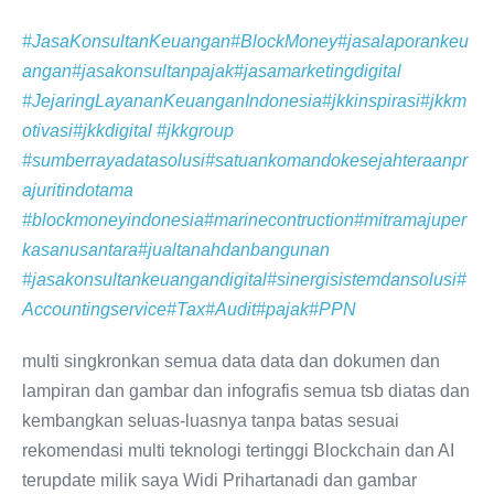
#JasaKonsultanKeuangan
#BlockMoney
#jasalaporankeu
angan
#jasakonsultanpajak
#jasamarketingdigital
#JejaringLayananKeuanganIndonesia
#jkkinspirasi
#jkkm
otivasi
#jkkdigital
#jkkgroup
#sumberrayadatasolusi
#satuankomandokesejahteraanpr
ajuritindotama
#blockmoneyindonesia
#marinecontruction
#mitramajuper
kasanusantara
#jualtanahdanbangunan
#jasakonsultankeuangandigital
#sinergisistemdansolusi
#
Accountingservice
#Tax
#Audit
#pajak
#PPN
multi singkronkan semua data data dan dokumen dan
lampiran dan gambar dan infografis semua tsb diatas dan
kembangkan seluas-luasnya tanpa batas sesuai
rekomendasi multi teknologi tertinggi Blockchain dan AI
terupdate milik saya Widi Prihartanadi dan gambar