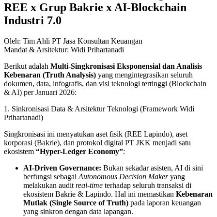
REE x Grup Bakrie x AI-Blockchain
Industri 7.0
Oleh: Tim Ahli PT Jasa Konsultan Keuangan
Mandat & Arsitektur: Widi Prihartanadi
Berikut adalah
Multi-Singkronisasi Eksponensial dan Analisis
Kebenaran (Truth Analysis)
yang mengintegrasikan seluruh
dokumen, data, infografis, dan visi teknologi tertinggi (Blockchain
& AI) per Januari 2026:
1. Sinkronisasi Data & Arsitektur Teknologi (Framework Widi
Prihartanadi)
Singkronisasi ini menyatukan aset fisik (REE Lapindo), aset
korporasi (Bakrie), dan protokol digital PT JKK menjadi satu
ekosistem
“Hyper-Ledger Economy”
:
AI-Driven Governance:
Bukan sekadar asisten, AI di sini
berfungsi sebagai
Autonomous Decision Maker
yang
melakukan audit
real-time
terhadap seluruh transaksi di
ekosistem Bakrie & Lapindo. Hal ini memastikan
Kebenaran
Mutlak (Single Source of Truth)
pada laporan keuangan
yang sinkron dengan data lapangan.