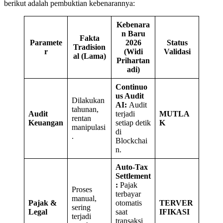
berikut adalah pembuktian kebenarannya:
Kebenara
n Baru
Fakta
Paramete
2026
Status
Tradision
r
(Widi
Validasi
al (Lama)
Prihartan
adi)
Continuo
us Audit
Dilakukan
AI:
Audit
tahunan,
Audit
terjadi
MUTLA
rentan
Keuangan
setiap detik
K
manipulasi
di
.
Blockchai
n.
Auto-Tax
Settlement
:
Pajak
Proses
terbayar
manual,
Pajak &
otomatis
TERVER
sering
Legal
saat
IFIKASI
terjadi
transaksi