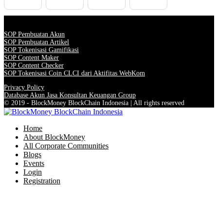
SOP Pembuatan Akun
SOP Pembuatan Artikel
SOP Tokenisasi Gamifikasi
SOP Content Maker
SOP Content Checker
SOP Tokenisasi Coin CLCI dari Aktifitas WebKom
Privacy Policy
Database Akun Jasa Konsultan Keuangan Group
© 2019 - BlockMoney BlockChain Indonesia | All rights reserved
Home
About BlockMoney
All Corporate Communities
Blogs
Events
Login
Registration