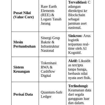
Tervalidasi:
C
Rare Earth
adangan
Elements
dienkripsi ke
Pusat Nilai
(REE) &
Blockchain
(Value Core)
Logam Tanah
sebagai
Jarang
jaminan aset
nasional.
Sinkron:
Arus
Sinergi Grup
logistik
Mesin
Bakrie &
terpantau real-
Pertumbuhan
Infrastruktur
time oleh AI
Nasional
Kognitif.
Aktif:
Likuidit
Tokenisasi
as tercipta
Sistem
RWA &
tanpa bunga,
Keuangan
Cashflow
berbasis nilai
Digital
nyata aset fisik.
Terlindungi:
Keamanan data
Quantum-Safe
Perisai Data
dari segala
Ledger
gangguan luar
dan dalam.