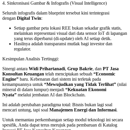
4. Sinkronisasi Gambar & Infografis (Visual Intelligence)
Seluruh infografis dalam blueprint tersebut kini terintegrasi
dengan
Digital Twin
:
Setiap gambar peta lokasi REE bukan sekadar grafik statis,
melainkan representasi visual dari data sensor IoT di lapangan
yang terus diperbarui (di-update) oleh AI setiap detik.
Hasilnya adalah transparansi mutlak bagi investor dan
regulator.
Kesimpulan Analisis Tertinggi:
Sinergi antara
Widi Prihartanadi
,
Grup Bakrie
, dan
PT Jasa
Konsultan Keuangan
telah menciptakan sebuah
“Economic
Engine”
baru. Kebenaran dari sistem ini terletak pada
kemampuannya untuk
“Mewujudkan yang Tidak Terlihat”
(nilai
mineral di dalam lumpur) menjadi
“Kekuatan Ekonomi
Nyata”
melalui jembatan AI dan Blockchain.
Ini adalah perubahan paradigma total: Bisnis bukan lagi soal
mencari untung, tapi soal
Manajemen Energi dan Informasi
.
Untuk memantau perkembangan setiap modul teknologi ini secara
spesifik, Anda dapat terus merujuk pada pembaruan di Katalog