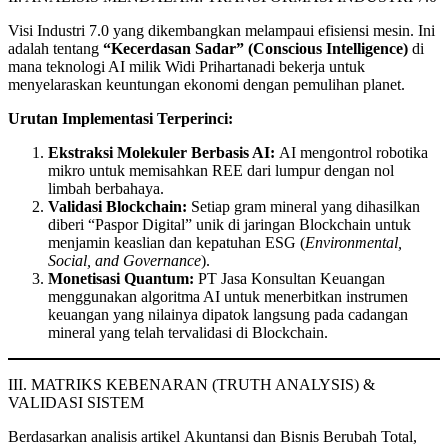
Visi Industri 7.0 yang dikembangkan melampaui efisiensi mesin. Ini
adalah tentang
“Kecerdasan Sadar” (Conscious Intelligence)
di
mana teknologi AI milik Widi Prihartanadi bekerja untuk
menyelaraskan keuntungan ekonomi dengan pemulihan planet.
Urutan Implementasi Terperinci:
Ekstraksi Molekuler Berbasis AI:
AI mengontrol robotika
mikro untuk memisahkan REE dari lumpur dengan nol
limbah berbahaya.
Validasi Blockchain:
Setiap gram mineral yang dihasilkan
diberi “Paspor Digital” unik di jaringan Blockchain untuk
menjamin keaslian dan kepatuhan ESG (
Environmental,
Social, and Governance
).
Monetisasi Quantum:
PT Jasa Konsultan Keuangan
menggunakan algoritma AI untuk menerbitkan instrumen
keuangan yang nilainya dipatok langsung pada cadangan
mineral yang telah tervalidasi di Blockchain.
III. MATRIKS KEBENARAN (TRUTH ANALYSIS) &
VALIDASI SISTEM
Berdasarkan analisis artikel Akuntansi dan Bisnis Berubah Total,