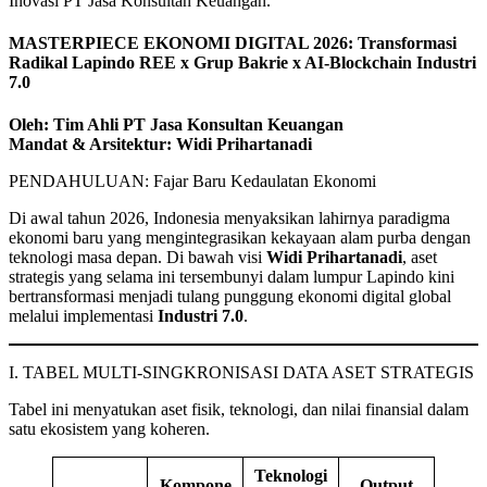
Inovasi PT Jasa Konsultan Keuangan.
MASTERPIECE EKONOMI DIGITAL 2026: Transformasi
Radikal Lapindo REE x Grup Bakrie x AI-Blockchain Industri
7.0
Oleh: Tim Ahli PT Jasa Konsultan Keuangan
Mandat & Arsitektur: Widi Prihartanadi
PENDAHULUAN: Fajar Baru Kedaulatan Ekonomi
Di awal tahun 2026, Indonesia menyaksikan lahirnya paradigma
ekonomi baru yang mengintegrasikan kekayaan alam purba dengan
teknologi masa depan. Di bawah visi
Widi Prihartanadi
, aset
strategis yang selama ini tersembunyi dalam lumpur Lapindo kini
bertransformasi menjadi tulang punggung ekonomi digital global
melalui implementasi
Industri 7.0
.
I. TABEL MULTI-SINGKRONISASI DATA ASET STRATEGIS
Tabel ini menyatukan aset fisik, teknologi, dan nilai finansial dalam
satu ekosistem yang koheren.
Teknologi
Kompone
Output