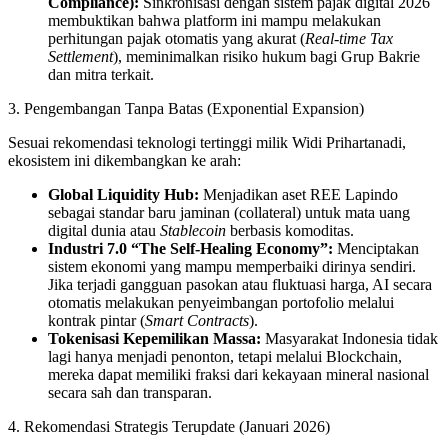
Compliance):
Sinkronisasi dengan sistem pajak digital 2026
membuktikan bahwa platform ini mampu melakukan
perhitungan pajak otomatis yang akurat (
Real-time Tax
Settlement
), meminimalkan risiko hukum bagi Grup Bakrie
dan mitra terkait.
3. Pengembangan Tanpa Batas (Exponential Expansion)
Sesuai rekomendasi teknologi tertinggi milik Widi Prihartanadi,
ekosistem ini dikembangkan ke arah:
Global Liquidity Hub:
Menjadikan aset REE Lapindo
sebagai standar baru jaminan (collateral) untuk mata uang
digital dunia atau
Stablecoin
berbasis komoditas.
Industri 7.0 “The Self-Healing Economy”:
Menciptakan
sistem ekonomi yang mampu memperbaiki dirinya sendiri.
Jika terjadi gangguan pasokan atau fluktuasi harga, AI secara
otomatis melakukan penyeimbangan portofolio melalui
kontrak pintar (
Smart Contracts
).
Tokenisasi Kepemilikan Massa:
Masyarakat Indonesia tidak
lagi hanya menjadi penonton, tetapi melalui Blockchain,
mereka dapat memiliki fraksi dari kekayaan mineral nasional
secara sah dan transparan.
4. Rekomendasi Strategis Terupdate (Januari 2026)