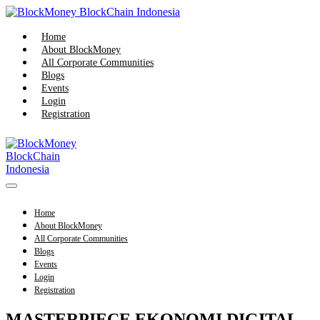
Skip
to
content
Home
About BlockMoney
All Corporate Communities
Blogs
Events
Login
Registration
Menu
Toggle
Home
About BlockMoney
All Corporate Communities
Blogs
Events
Login
Registration
MASTERPIECE EKONOMI DIGITAL