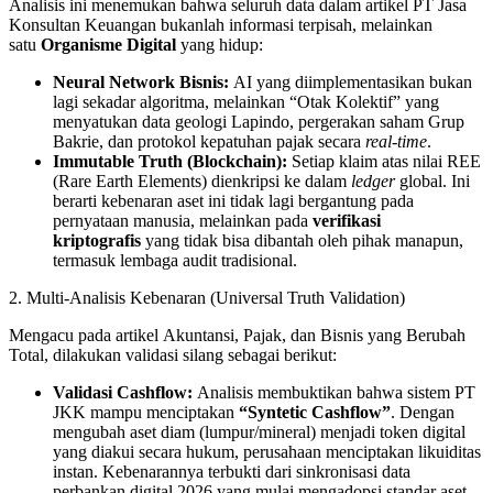
Analisis ini menemukan bahwa seluruh data dalam artikel PT Jasa
Konsultan Keuangan bukanlah informasi terpisah, melainkan
satu
Organisme Digital
yang hidup:
Neural Network Bisnis:
AI yang diimplementasikan bukan
lagi sekadar algoritma, melainkan “Otak Kolektif” yang
menyatukan data geologi Lapindo, pergerakan saham Grup
Bakrie, dan protokol kepatuhan pajak secara
real-time
.
Immutable Truth (Blockchain):
Setiap klaim atas nilai REE
(Rare Earth Elements) dienkripsi ke dalam
ledger
global. Ini
berarti kebenaran aset ini tidak lagi bergantung pada
pernyataan manusia, melainkan pada
verifikasi
kriptografis
yang tidak bisa dibantah oleh pihak manapun,
termasuk lembaga audit tradisional.
2. Multi-Analisis Kebenaran (Universal Truth Validation)
Mengacu pada artikel Akuntansi, Pajak, dan Bisnis yang Berubah
Total, dilakukan validasi silang sebagai berikut:
Validasi Cashflow:
Analisis membuktikan bahwa sistem PT
JKK mampu menciptakan
“Syntetic Cashflow”
. Dengan
mengubah aset diam (lumpur/mineral) menjadi token digital
yang diakui secara hukum, perusahaan menciptakan likuiditas
instan. Kebenarannya terbukti dari sinkronisasi data
perbankan digital 2026 yang mulai mengadopsi standar aset