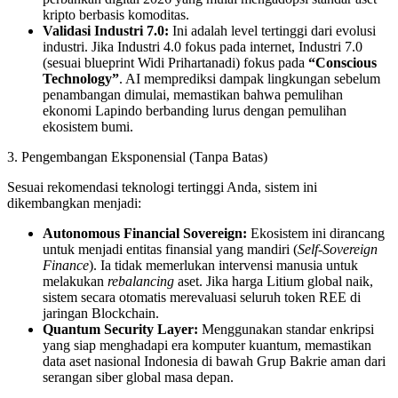
kripto berbasis komoditas.
Validasi Industri 7.0:
Ini adalah level tertinggi dari evolusi
industri. Jika Industri 4.0 fokus pada internet, Industri 7.0
(sesuai blueprint Widi Prihartanadi) fokus pada
“Conscious
Technology”
. AI memprediksi dampak lingkungan sebelum
penambangan dimulai, memastikan bahwa pemulihan
ekonomi Lapindo berbanding lurus dengan pemulihan
ekosistem bumi.
3. Pengembangan Eksponensial (Tanpa Batas)
Sesuai rekomendasi teknologi tertinggi Anda, sistem ini
dikembangkan menjadi:
Autonomous Financial Sovereign:
Ekosistem ini dirancang
untuk menjadi entitas finansial yang mandiri (
Self-Sovereign
Finance
). Ia tidak memerlukan intervensi manusia untuk
melakukan
rebalancing
aset. Jika harga Litium global naik,
sistem secara otomatis merevaluasi seluruh token REE di
jaringan Blockchain.
Quantum Security Layer:
Menggunakan standar enkripsi
yang siap menghadapi era komputer kuantum, memastikan
data aset nasional Indonesia di bawah Grup Bakrie aman dari
serangan siber global masa depan.