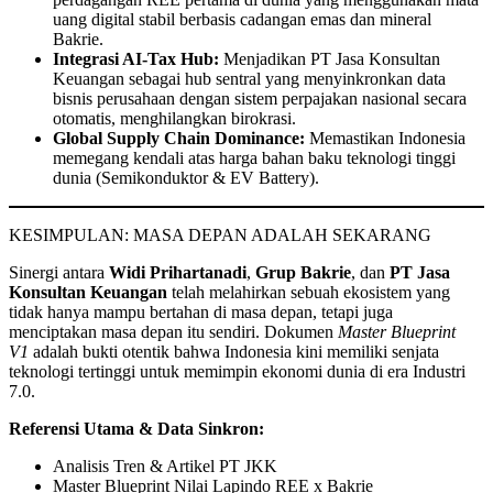
uang digital stabil berbasis cadangan emas dan mineral
Bakrie.
Integrasi AI-Tax Hub:
Menjadikan PT Jasa Konsultan
Keuangan sebagai hub sentral yang menyinkronkan data
bisnis perusahaan dengan sistem perpajakan nasional secara
otomatis, menghilangkan birokrasi.
Global Supply Chain Dominance:
Memastikan Indonesia
memegang kendali atas harga bahan baku teknologi tinggi
dunia (Semikonduktor & EV Battery).
KESIMPULAN: MASA DEPAN ADALAH SEKARANG
Sinergi antara
Widi Prihartanadi
,
Grup Bakrie
, dan
PT Jasa
Konsultan Keuangan
telah melahirkan sebuah ekosistem yang
tidak hanya mampu bertahan di masa depan, tetapi juga
menciptakan masa depan itu sendiri. Dokumen
Master Blueprint
V1
adalah bukti otentik bahwa Indonesia kini memiliki senjata
teknologi tertinggi untuk memimpin ekonomi dunia di era Industri
7.0.
Referensi Utama & Data Sinkron:
Analisis Tren & Artikel PT JKK
Master Blueprint Nilai Lapindo REE x Bakrie