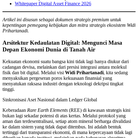
Whitepaper Digital Asset Finance 2026
Artikel ini disusun sebagai dokumen strategis premium untuk
kepentingan pemegang kebijakan dan mitra strategis ekosistem Widi
Prihartanadi.
Arsitektur Kedaulatan Digital: Mengunci Masa
Depan Ekonomi Dunia di Tanah Air
Kekuatan ekonomi suatu bangsa kini tidak lagi hanya diukur dari
cadangan devisa, melainkan dari presisi integrasi antara molekul
fisik dan bit digital. Melalui visi
Widi Prihartanadi
, kita sedang
menyaksikan pergeseran poros kekuasaan finansial yang
menyatukan raksasa industri dengan teknologi dekripsi tingkat
tinggi.
Sinkronisasi Aset Nasional dalam Ledger Global
Keberadaan
Rare Earth Elements
(REE) di kawasan strategis kini
bukan lagi sekadar potensi di atas kertas. Melalui protokol yang
aman dan terdesentralisasi, setiap atom mineral berharga divalidasi
ke dalam sistem yang tidak dapat ditembus. Ini adalah bentuk
tertinggi dari transparansi ekonomi, di mana kepercayaan tidak lagi
diberikan kepada institusi, melainkan pada kebenaran algoritma