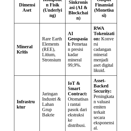
Sinkronis
Dimensi
n Fisik
Finansial
asi (AI &
Aset
(Underlyi
(Monetisa
Blockchai
ng)
si)
n)
RWA
AI
Tokenizati
Rare Earth
Geospasia
on:
Konve
Elements
l:
Pemetaa
rsi
Mineral
(REE),
n presisi
cadangan
Kritis
Litium,
kadar
mineral
Stronsium
mineral
menjadi
99,9%.
aset digital
likuid.
Asset-
IoT &
Backed
Smart
Security:
Jaringan
Contract:
Peningkata
Industri &
Otomatisas
Infrastru
n valuasi
Lahan
i rantai
ktur
emiten
Grup
pasok dari
terkait
Bakrie
ekstraksi
secara
ke
eksponensi
distribusi.
al.