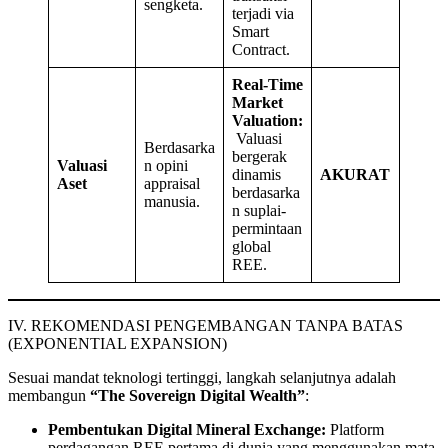
sengketa.
terjadi via
Smart
Contract.
Real-Time
Market
Valuation:
Valuasi
Berdasarka
bergerak
Valuasi
n opini
dinamis
AKURAT
Aset
appraisal
berdasarka
manusia.
n suplai-
permintaan
global
REE.
IV. REKOMENDASI PENGEMBANGAN TANPA BATAS
(EXPONENTIAL EXPANSION)
Sesuai mandat teknologi tertinggi, langkah selanjutnya adalah
membangun
“The Sovereign Digital Wealth”
:
Pembentukan Digital Mineral Exchange:
Platform
perdagangan REE pertama di dunia yang menggunakan mata