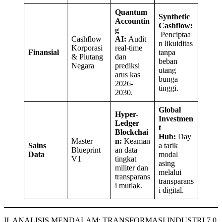
Quantum
Synthetic
Accountin
Cashflow:
g
Penciptaa
Cashflow
AI:
Audit
n likuiditas
Korporasi
real-time
Finansial
tanpa
& Piutang
dan
beban
Negara
prediksi
utang
arus kas
bunga
2026-
tinggi.
2030.
Global
Hyper-
Investmen
Ledger
t
Blockchai
Hub:
Day
Master
n:
Keaman
Sains
a tarik
Blueprint
an data
Data
modal
V1
tingkat
asing
militer dan
melalui
transparans
transparans
i mutlak.
i digital.
II. ANALISIS MENDALAM: TRANSFORMASI INDUSTRI 7.0