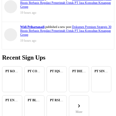
Bisnis Berbasis Regulasi Pemerintah Untuk PT Jasa Konsultan Keuangan
Group
19 hours ago
Widi Prihartanadi
published a new post
Dokumen Premium Strategis 30
Bisnis Berbasis Regulasi Pemerintah Untuk PT Jasa Konsultan Keuangan
Group
19 hours ago
Recent Sign Ups
PT KOPKAR NAWAKARA
PT COMECA INDONESIA
PT IQSA FAJAR INDONESIA
PT DIENZEE PERKASA ABADI
PT SINAR PACIFIC ENERGY
PT ENAM RATU TAYEB
PT BLUELIGHT CONTINENTAL ABADI
PT RSIA BUNDA ARIF
More