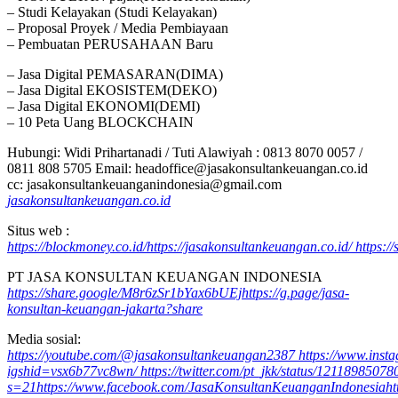
– Studi Kelayakan (Studi Kelayakan)
– Proposal Proyek / Media Pembiayaan
– Pembuatan PERUSAHAAN Baru
– Jasa Digital PEMASARAN(DIMA)
– Jasa Digital EKOSISTEM(DEKO)
– Jasa Digital EKONOMI(DEMI)
– 10 Peta Uang BLOCKCHAIN
Hubungi: Widi Prihartanadi / Tuti Alawiyah : 0813 8070 0057 /
0811 808 5705 Email: headoffice@jasakonsultankeuangan.co.id
cc: jasakonsultankeuanganindonesia@gmail.com
jasakonsultankeuangan.co.id
Situs web :
https://blockmoney.co.id/
https://jasakonsultankeuangan.co.id/
https:/
PT JASA KONSULTAN KEUANGAN INDONESIA
https://share.google/M8r6zSr1bYax6bUEj
https://g.page/jasa-
konsultan-keuangan-jakarta?share
Media sosial:
https://youtube.com/@jasakonsultankeuangan2387
https://www.ins
igshid=vsx6b77vc8wn/
https://twitter.com/pt_jkk/status/121189850
s=21
https://www.facebook.com/JasaKonsultanKeuanganIndonesia
ht