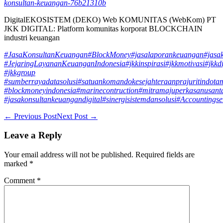
konsultan-keuangan-76b21310b
DigitalEKOSISTEM (DEKO) Web KOMUNITAS (WebKom) PT
JKK DIGITAL: Platform komunitas korporat BLOCKCHAIN
industri keuangan
#JasaKonsultanKeuangan
#BlockMoney
#jasalaporankeuangan
#jasa
#JejaringLayananKeuanganIndonesia
#jkkinspirasi
#jkkmotivasi
#jkkdi
#jkkgroup
#sumberrayadatasolusi
#satuankomandokesejahteraanprajuritindota
#blockmoneyindonesia
#marinecontruction
#mitramajuperkasanusant
#jasakonsultankeuangandigital
#sinergisistemdansolusi
#Accountingse
Post
← Previous Post
Next Post →
Navigation
Leave a Reply
Your email address will not be published.
Required fields are
marked
*
Comment
*