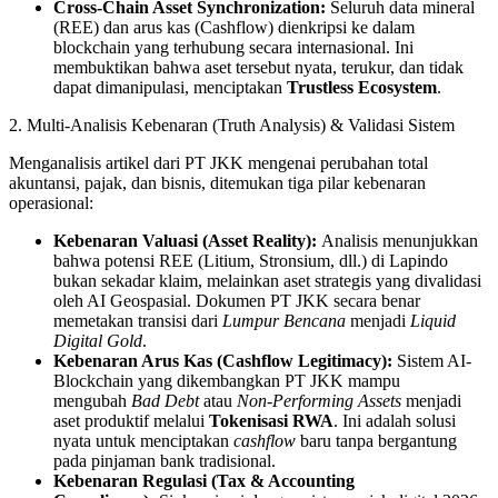
Cross-Chain Asset Synchronization:
Seluruh data mineral
(REE) dan arus kas (Cashflow) dienkripsi ke dalam
blockchain yang terhubung secara internasional. Ini
membuktikan bahwa aset tersebut nyata, terukur, dan tidak
dapat dimanipulasi, menciptakan
Trustless Ecosystem
.
2. Multi-Analisis Kebenaran (Truth Analysis) & Validasi Sistem
Menganalisis artikel dari PT JKK mengenai perubahan total
akuntansi, pajak, dan bisnis, ditemukan tiga pilar kebenaran
operasional:
Kebenaran Valuasi (Asset Reality):
Analisis menunjukkan
bahwa potensi REE (Litium, Stronsium, dll.) di Lapindo
bukan sekadar klaim, melainkan aset strategis yang divalidasi
oleh AI Geospasial. Dokumen PT JKK secara benar
memetakan transisi dari
Lumpur Bencana
menjadi
Liquid
Digital Gold
.
Kebenaran Arus Kas (Cashflow Legitimacy):
Sistem AI-
Blockchain yang dikembangkan PT JKK mampu
mengubah
Bad Debt
atau
Non-Performing Assets
menjadi
aset produktif melalui
Tokenisasi RWA
. Ini adalah solusi
nyata untuk menciptakan
cashflow
baru tanpa bergantung
pada pinjaman bank tradisional.
Kebenaran Regulasi (Tax & Accounting