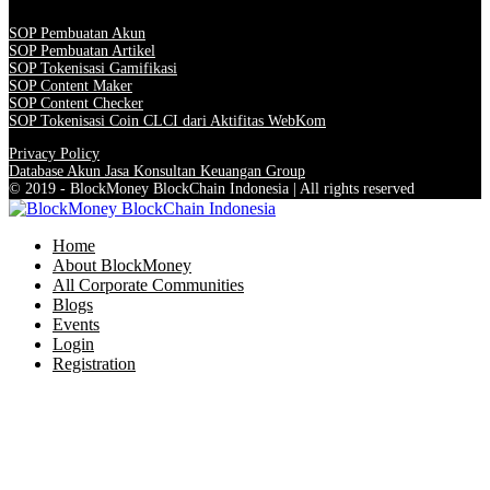
SOP Pembuatan Akun
SOP Pembuatan Artikel
SOP Tokenisasi Gamifikasi
SOP Content Maker
SOP Content Checker
SOP Tokenisasi Coin CLCI dari Aktifitas WebKom
Privacy Policy
Database Akun Jasa Konsultan Keuangan Group
© 2019 - BlockMoney BlockChain Indonesia | All rights reserved
Home
About BlockMoney
All Corporate Communities
Blogs
Events
Login
Registration