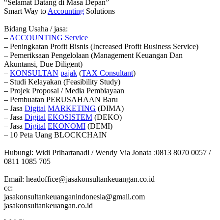
“Selamat Datang di Masa Depan”
Smart Way to
Accounting
Solutions
Bidang Usaha / jasa:
–
ACCOUNTING
Service
– Peningkatan Profit Bisnis (Increased Profit Business Service)
– Pemeriksaan Pengelolaan (Management Keuangan Dan
Akuntansi, Due Diligent)
–
KONSULTAN
pajak
(
TAX
Consultant
)
– Studi Kelayakan (Feasibility Study)
– Projek Proposal / Media Pembiayaan
– Pembuatan PERUSAHAAN Baru
– Jasa
Digital
MARKETING
(DIMA)
– Jasa
Digital
EKOSISTEM
(DEKO)
– Jasa
Digital
EKONOMI
(DEMI)
– 10 Peta Uang BLOCKCHAIN
Hubungi: Widi Prihartanadi / Wendy Via Jonata :0813 8070 0057 /
0811 1085 705
Email: headoffice@jasakonsultankeuangan.co.id
cc:
jasakonsultankeuanganindonesia@gmail.com
jasakonsultankeuangan.co.id