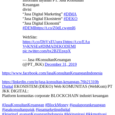
Informasi layanan PT. Jasa Konsultan
Keuangan
divisi
“Jasa Digital Marketing”
#DIMA
“Jasa Digital Ekosistem“
#DEKO
“Jasa Digital Ekonomi”
#DEMI
https://t.co/Z0dLcwgmI6
WebSite:
https://t.co/DbVxEUunx1
https://t.co/EAu
VyKNSEx
#DIMADEKODEMI
pic.twitter.com/bx2BZEpxpX
— Jasa #KonsultanKeuangan
(@PT_JKK)
December 31, 2019
https://www.facebook.com/JasaKonsultanKeuanganIndonesia
https://linkedin.com/in/jasa-konsultan-keuangan-76b21310b
Digital
EKOSISTEM (DEKO) Web KOMUNITAS (WebKom) PT
JKK DIGITAL:
Platform komunitas corporate BLOCKCHAIN industri keuangan
#JasaKonsultanKeuangan
#BlockMoney
#jasalaporankeuangan
#jasakonsultanpajak
#jasamarketingdigital
#JejaringLayananKeuanganIndonesia
#jkkinspirasi
#jkkmotivasi