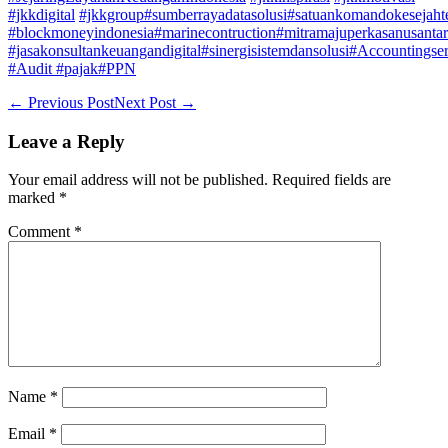
#jkkdigital
#jkkgroup
#sumberrayadatasolusi
#satuankomandokesejahte
#blockmoneyindonesia
#marinecontruction
#mitramajuperkasanusanta
#jasakonsultankeuangandigital
#sinergisistemdansolusi
#Accountingser
#Audit
#pajak
#PPN
Post
← Previous Post
Next Post →
Navigation
Leave a Reply
Your email address will not be published.
Required fields are
marked
*
Comment
*
Name
*
Email
*