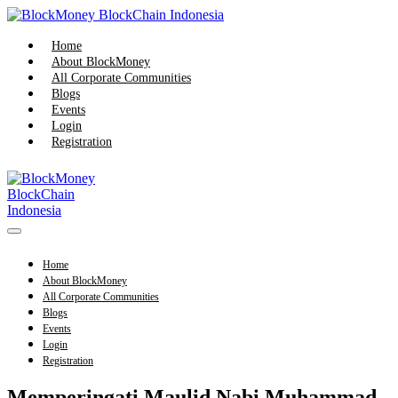
Skip
to
content
Home
About BlockMoney
All Corporate Communities
Blogs
Events
Login
Registration
Menu
Toggle
Home
About BlockMoney
All Corporate Communities
Blogs
Events
Login
Registration
Memperingati Maulid Nabi Muhammad