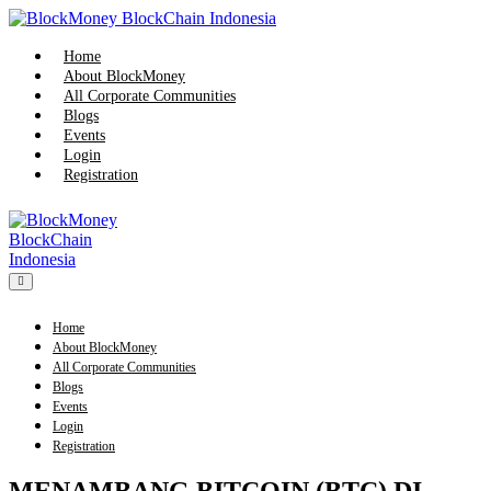
Skip
to
content
Home
About BlockMoney
All Corporate Communities
Blogs
Events
Login
Registration
Menu
Toggle
Home
About BlockMoney
All Corporate Communities
Blogs
Events
Login
Registration
MENAMBANG BITCOIN (BTC) DI