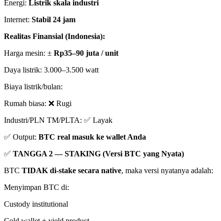
Energi:
Listrik skala industri
Internet:
Stabil 24 jam
Realitas Finansial (Indonesia):
Harga mesin: ±
Rp35–90 juta / unit
Daya listrik: 3.000–3.500 watt
Biaya listrik/bulan:
Rumah biasa: ❌ Rugi
Industri/PLN TM/PLTA: ✅ Layak
✅ Output:
BTC real masuk ke wallet Anda
✅
TANGGA 2 — STAKING (Versi BTC yang Nyata)
BTC
TIDAK di-stake secara native
, maka versi nyatanya adalah:
Menyimpan BTC di:
Custody institutional
Cold wallet + yield product