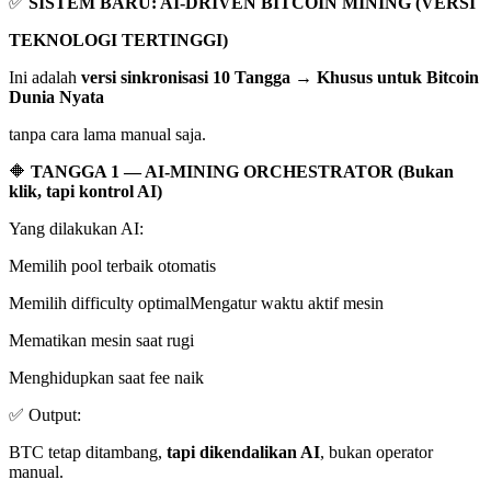
✅
SISTEM BARU: AI-DRIVEN BITCOIN MINING (VERSI
TEKNOLOGI TERTINGGI)
Ini adalah
versi sinkronisasi 10 Tangga → Khusus untuk Bitcoin
Dunia Nyata
tanpa cara lama manual saja.
🔶
TANGGA 1 — AI-MINING ORCHESTRATOR (Bukan
klik, tapi kontrol AI)
Yang dilakukan AI:
Memilih pool terbaik otomatis
Memilih difficulty optimalMengatur waktu aktif mesin
Mematikan mesin saat rugi
Menghidupkan saat fee naik
✅ Output:
BTC tetap ditambang,
tapi dikendalikan AI
, bukan operator
manual.