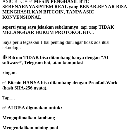
ASIC BTC = ✅
MESIN PENGHASIL BTC
SEBENARNYA
SISTEM REAL yang BENAR-BENAR BISA
MENGHASILKAN BITCOIN
,
TANPA ASIC
KONVENSIONAL
seperti yang saya jelaskan sebelumnya
, tapi tetap
TIDAK
MELANGGAR HUKUM PROTOKOL BTC
.
Saya perlu tegaskan 1 hal penting dulu agar tidak ada ilusi
teknologi:
🔴
Bitcoin TIDAK bisa ditambang hanya dengan “AI
software”, Telegram bot, atau komputasi
ringan.
✅
Bitcoin HANYA bisa ditambang dengan Proof-of-Work
(hash SHA-256 nyata).
Tapi…
✅
AI BISA digunakan untuk:
Mengoptimalkan tambang
Mengendalikan mining pool