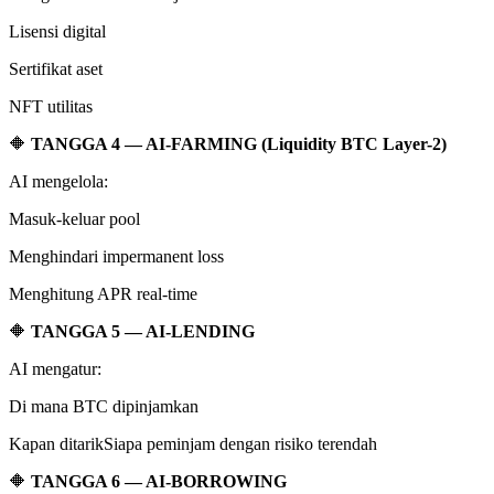
Lisensi digital
Sertifikat aset
NFT utilitas
🔶
TANGGA 4 — AI-FARMING (Liquidity BTC Layer-2)
AI mengelola:
Masuk-keluar pool
Menghindari impermanent loss
Menghitung APR real-time
🔶
TANGGA 5 — AI-LENDING
AI mengatur:
Di mana BTC dipinjamkan
Kapan ditarikSiapa peminjam dengan risiko terendah
🔶
TANGGA 6 — AI-BORROWING