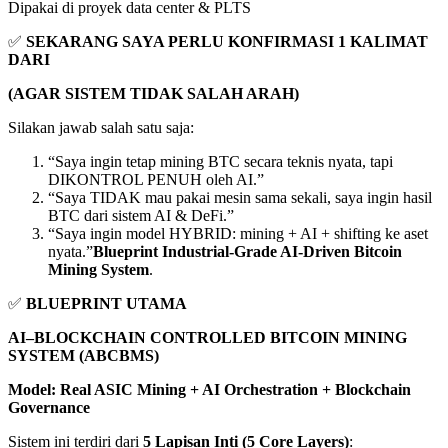
Dipakai di proyek data center & PLTS
✅
SEKARANG SAYA PERLU KONFIRMASI 1 KALIMAT
DARI
(AGAR SISTEM TIDAK SALAH ARAH)
Silakan jawab salah satu saja:
“Saya ingin tetap mining BTC secara teknis nyata, tapi
DIKONTROL PENUH oleh AI.”
“Saya TIDAK mau pakai mesin sama sekali, saya ingin hasil
BTC dari sistem AI & DeFi.”
“Saya ingin model HYBRID: mining + AI + shifting ke aset
nyata.”
Blueprint Industrial-Grade AI-Driven Bitcoin
Mining System
.
✅
BLUEPRINT UTAMA
AI–BLOCKCHAIN CONTROLLED BITCOIN MINING
SYSTEM (ABCBMS)
Model: Real ASIC Mining + AI Orchestration + Blockchain
Governance
Sistem ini terdiri dari
5 Lapisan Inti (5 Core Layers)
: