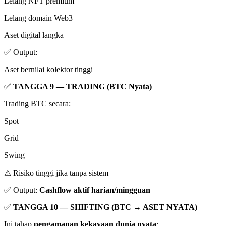
Lelang NFT premium
Lelang domain Web3
Aset digital langka
✅ Output:
Aset bernilai kolektor tinggi
✅
TANGGA 9 — TRADING (BTC Nyata)
Trading BTC secara:
Spot
Grid
Swing
⚠ Risiko tinggi jika tanpa sistem
✅ Output:
Cashflow aktif harian/mingguan
✅
TANGGA 10 — SHIFTING (BTC → ASET NYATA)
Ini tahap
pengamanan kekayaan dunia nyata
: