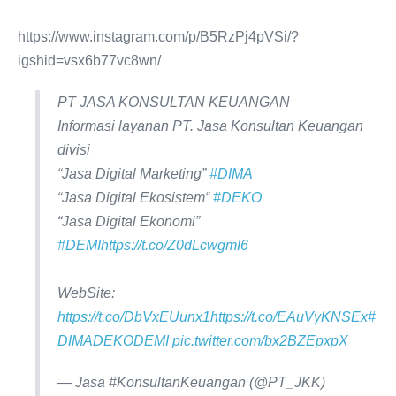
https://www.instagram.com/p/B5RzPj4pVSi/?
igshid=vsx6b77vc8wn/
PT JASA KONSULTAN KEUANGAN
Informasi layanan PT. Jasa Konsultan Keuangan
divisi
“Jasa Digital Marketing”
#DIMA
“Jasa Digital Ekosistem“
#DEKO
“Jasa Digital Ekonomi”
#DEMI
https://t.co/Z0dLcwgmI6
WebSite:
https://t.co/DbVxEUunx1
https://t.co/EAuVyKNSEx
#
DIMADEKODEMI
pic.twitter.com/bx2BZEpxpX
— Jasa #KonsultanKeuangan (@PT_JKK)