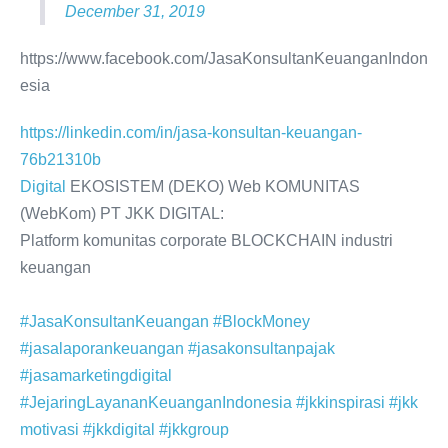
December 31, 2019
https://www.facebook.com/JasaKonsultanKeuanganIndon
esia
https://linkedin.com/in/jasa-konsultan-keuangan-
76b21310b
Digital
EKOSISTEM (DEKO) Web KOMUNITAS
(WebKom) PT JKK DIGITAL:
Platform komunitas corporate BLOCKCHAIN industri
keuangan
#JasaKonsultanKeuangan
#BlockMoney
#jasalaporankeuangan
#jasakonsultanpajak
#jasamarketingdigital
#JejaringLayananKeuanganIndonesia
#jkkinspirasi
#jkk
motivasi
#jkkdigital
#jkkgroup