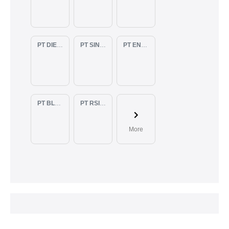
PT DIENZEE PERKASA ABADI
PT SINAR PACIFIC ENERGY
PT ENAM RATU TAYEB
PT BLUELIGHT CONTINENTAL ABADI
PT RSIA BUNDA ARIF
More