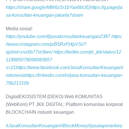
https://share.google/M8r6zSr1bYax6bUEj
https://g.page/ja
sa-konsultan-keuangan-jakarta?share
Media sosial:
https://youtube.com/@jasakonsultankeuangan2387
https:
//www.instagram.com/p/B5RzPj4pVSi/?
igshid=vsx6b77vc8wn/
https://twitter.com/pt_jkk/status/12
11898507809808385?
s=21
https://www.facebook.com/JasaKonsultanKeuanganI
ndonesia
https://linkedin.com/in/jasa-konsultan-keuangan-
76b21310b
DigitalEKOSISTEM (DEKO) Web KOMUNITAS
(WebKom) PT JKK DIGITAL: Platform komunitas korporat
BLOCKCHAIN industri keuangan
#JasaKonsultanKeuangan
#BlockMoney
#jasalaporankeu