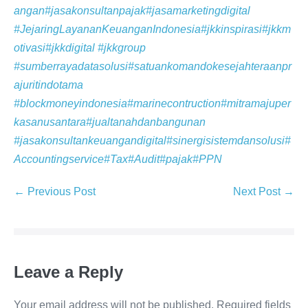
angan
#jasakonsultanpajak
#jasamarketingdigital
#JejaringLayananKeuanganIndonesia
#jkkinspirasi
#jkkm
otivasi
#jkkdigital
#jkkgroup
#sumberrayadatasolusi
#satuankomandokesejahteraanpr
ajuritindotama
#blockmoneyindonesia
#marinecontruction
#mitramajuper
kasanusantara
#jualtanahdanbangunan
#jasakonsultankeuangandigital
#sinergisistemdansolusi
#
Accountingservice
#Tax
#Audit
#pajak
#PPN
← Previous Post
Next Post →
Leave a Reply
Your email address will not be published.
Required fields