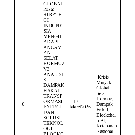
GLOBAL
2026:
STRATE
GI
INDONE
SIA
MENGH
ADAPI
ANCAM
AN
SELAT
HORMUZ
V3
ANALISI
Krisis
S
Minyak
DAMPAK
Global,
FISKAL,
Selat
TRANSF
Hormuz,
ORMASI
17
8
Dampak
ENERGI,
Maret2026
Fiskal,
DAN
Blockchai
SOLUSI
n-AI,
TEKNOL
Ketahanan
OGI
Nasional
BLOCKC