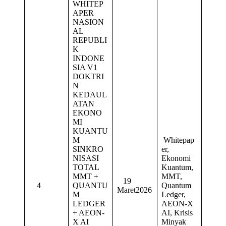
WHITEP
APER
NASION
AL
REPUBLI
K
INDONE
SIA V1
DOKTRI
N
KEDAUL
ATAN
EKONO
MI
KUANTU
M
Whitepap
SINKRO
er,
NISASI
Ekonomi
TOTAL
Kuantum,
MMT +
MMT,
19
4
QUANTU
Quantum
Maret2026
M
Ledger,
LEDGER
AEON-X
+ AEON-
AI, Krisis
X AI
Minyak