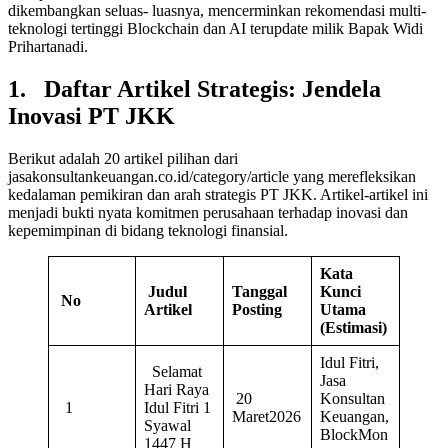
dikembangkan seluas- luasnya, mencerminkan rekomendasi multi-
teknologi tertinggi Blockchain dan AI terupdate milik Bapak Widi
Prihartanadi.
1. Daftar Artikel Strategis: Jendela
Inovasi PT JKK
Berikut adalah 20 artikel pilihan dari
jasakonsultankeuangan.co.id/category/article yang merefleksikan
kedalaman pemikiran dan arah strategis PT JKK. Artikel-artikel ini
menjadi bukti nyata komitmen perusahaan terhadap inovasi dan
kepemimpinan di bidang teknologi finansial.
Kata
Judul
Tanggal
Kunci
No
Artikel
Posting
Utama
(Estimasi)
Idul Fitri,
Selamat
Jasa
Hari Raya
20
Konsultan
1
Idul Fitri 1
Maret2026
Keuangan,
Syawal
BlockMon
1447 H