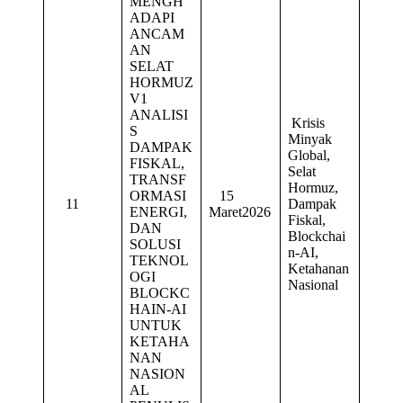
MENGH
ADAPI
ANCAM
AN
SELAT
HORMUZ
V1
ANALISI
Krisis
S
Minyak
DAMPAK
Global,
FISKAL,
Selat
TRANSF
Hormuz,
ORMASI
15
11
Dampak
ENERGI,
Maret2026
Fiskal,
DAN
Blockchai
SOLUSI
n-AI,
TEKNOL
Ketahanan
OGI
Nasional
BLOCKC
HAIN-AI
UNTUK
KETAHA
NAN
NASION
AL