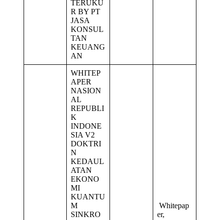
TERUKU
R BY PT
JASA
KONSUL
TAN
KEUANG
AN
WHITEP
APER
NASION
AL
REPUBLI
K
INDONE
SIA V2
DOKTRI
N
KEDAUL
ATAN
EKONO
MI
KUANTU
M
Whitepap
SINKRO
er,