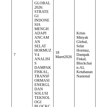
GLOBAL
2026:
STRATE
GI
INDONE
SIA
MENGH
ADAPI
Krisis
ANCAM
Minyak
AN
Global,
SELAT
Selat
HORMUZ
Hormuz,
18
7
V4
Dampak
Maret2026
ANALISI
Fiskal,
S
Blockchai
DAMPAK
n-AI,
FISKAL,
Ketahanan
TRANSF
Nasional
ORMASI
ENERGI,
DAN
SOLUSI
TEKNOL
OGI
BLOCKC