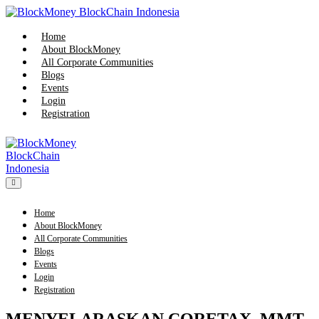
Home
About BlockMoney
All Corporate Communities
Blogs
Events
Login
Registration
Home
About BlockMoney
All Corporate Communities
Blogs
Events
Login
Registration
MENYELARASKAN CORETAX, MMT,