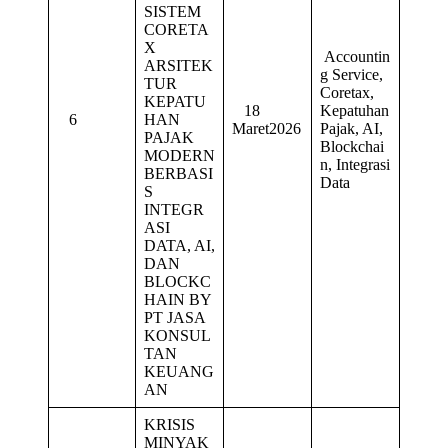
SISTEM
CORETA
X
Accountin
ARSITEK
g Service,
TUR
Coretax,
KEPATU
18
Kepatuhan
6
HAN
Maret2026
Pajak, AI,
PAJAK
Blockchai
MODERN
n, Integrasi
BERBASI
Data
S
INTEGR
ASI
DATA, AI,
DAN
BLOCKC
HAIN BY
PT JASA
KONSUL
TAN
KEUANG
AN
KRISIS
MINYAK