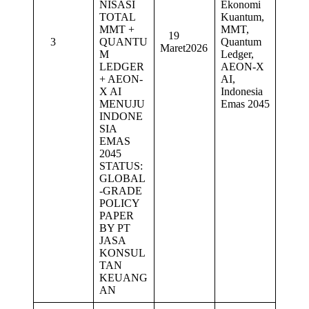
NISASI
Ekonomi
TOTAL
Kuantum,
MMT +
MMT,
19
3
QUANTU
Quantum
Maret2026
M
Ledger,
LEDGER
AEON-X
+ AEON-
AI,
X AI
Indonesia
MENUJU
Emas 2045
INDONE
SIA
EMAS
2045
STATUS:
GLOBAL
-GRADE
POLICY
PAPER
BY PT
JASA
KONSUL
TAN
KEUANG
AN