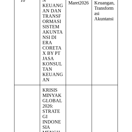
10
N
Maret2026
Keuangan,
KEUANG
Transform
AN DAN
asi
TRANSF
Akuntansi
ORMASI
SISTEM
AKUNTA
NSI DI
ERA
CORETA
X BY PT
JASA
KONSUL
TAN
KEUANG
AN
KRISIS
MINYAK
GLOBAL
2026:
STRATE
GI
INDONE
SIA