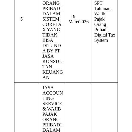
ORANG
SPT
PRIBADI
Tahunan,
DALAM
Wajib
19
5
SISTEM
Pajak
Maret2026
CORETA
Orang
X YANG
Pribadi,
TIDAK
Digital Tax
BISA
System
DITUND
A BY PT
JASA
KONSUL
TAN
KEUANG
AN
JASA
ACCOUN
TING
SERVICE
& WAJIB
PAJAK
ORANG
PRIBADI
DALAM