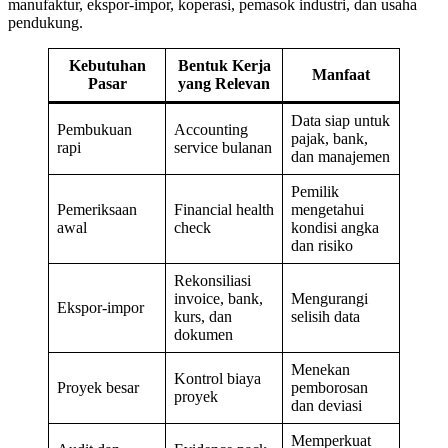
manufaktur, ekspor-impor, koperasi, pemasok industri, dan usaha
pendukung.
Kebutuhan
Bentuk Kerja
Manfaat
Pasar
yang Relevan
Data siap untuk
Pembukuan
Accounting
pajak, bank,
rapi
service bulanan
dan manajemen
Pemilik
Pemeriksaan
Financial health
mengetahui
awal
check
kondisi angka
dan risiko
Rekonsiliasi
invoice, bank,
Mengurangi
Ekspor-impor
kurs, dan
selisih data
dokumen
Menekan
Kontrol biaya
Proyek besar
pemborosan
proyek
dan deviasi
Memperkuat