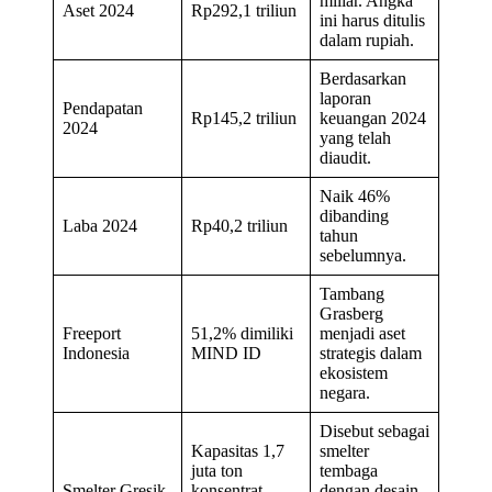
miliar. Angka
Aset 2024
Rp292,1 triliun
ini harus ditulis
dalam rupiah.
Berdasarkan
laporan
Pendapatan
Rp145,2 triliun
keuangan 2024
2024
yang telah
diaudit.
Naik 46%
dibanding
Laba 2024
Rp40,2 triliun
tahun
sebelumnya.
Tambang
Grasberg
Freeport
51,2% dimiliki
menjadi aset
Indonesia
MIND ID
strategis dalam
ekosistem
negara.
Disebut sebagai
Kapasitas 1,7
smelter
juta ton
tembaga
Smelter Gresik
konsentrat
dengan desain