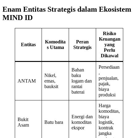
Enam Entitas Strategis dalam Ekosistem
MIND ID
Risiko
Keuangan
Komodita
Peran
Entitas
yang
s Utama
Strategis
Perlu
Dikawal
Persediaan
Bahan
,
Nikel,
baku
penjualan,
ANTAM
emas,
logam dan
pajak,
bauksit
rantai
biaya
baterai
produksi
Harga
komoditas,
Energi dan
biaya
Bukit
Batu bara
komoditas
logistik,
Asam
ekspor
kontrak
jangka