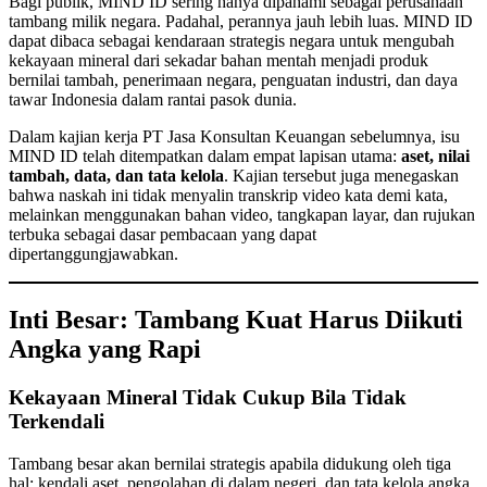
Bagi publik, MIND ID sering hanya dipahami sebagai perusahaan
tambang milik negara. Padahal, perannya jauh lebih luas. MIND ID
dapat dibaca sebagai kendaraan strategis negara untuk mengubah
kekayaan mineral dari sekadar bahan mentah menjadi produk
bernilai tambah, penerimaan negara, penguatan industri, dan daya
tawar Indonesia dalam rantai pasok dunia.
Dalam kajian kerja PT Jasa Konsultan Keuangan sebelumnya, isu
MIND ID telah ditempatkan dalam empat lapisan utama:
aset, nilai
tambah, data, dan tata kelola
. Kajian tersebut juga menegaskan
bahwa naskah ini tidak menyalin transkrip video kata demi kata,
melainkan menggunakan bahan video, tangkapan layar, dan rujukan
terbuka sebagai dasar pembacaan yang dapat
dipertanggungjawabkan.
Inti Besar: Tambang Kuat Harus Diikuti
Angka yang Rapi
Kekayaan Mineral Tidak Cukup Bila Tidak
Terkendali
Tambang besar akan bernilai strategis apabila didukung oleh tiga
hal: kendali aset, pengolahan di dalam negeri, dan tata kelola angka