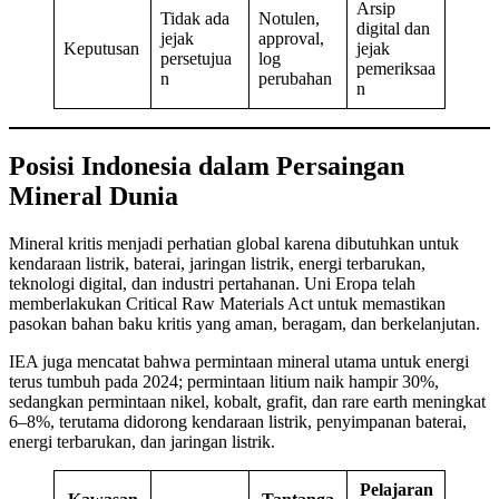
Arsip
Tidak ada
Notulen,
digital dan
jejak
approval,
Keputusan
jejak
persetujua
log
pemeriksaa
n
perubahan
n
Posisi Indonesia dalam Persaingan
Mineral Dunia
Mineral kritis menjadi perhatian global karena dibutuhkan untuk
kendaraan listrik, baterai, jaringan listrik, energi terbarukan,
teknologi digital, dan industri pertahanan. Uni Eropa telah
memberlakukan Critical Raw Materials Act untuk memastikan
pasokan bahan baku kritis yang aman, beragam, dan berkelanjutan.
IEA juga mencatat bahwa permintaan mineral utama untuk energi
terus tumbuh pada 2024; permintaan litium naik hampir 30%,
sedangkan permintaan nikel, kobalt, grafit, dan rare earth meningkat
6–8%, terutama didorong kendaraan listrik, penyimpanan baterai,
energi terbarukan, dan jaringan listrik.
Pelajaran