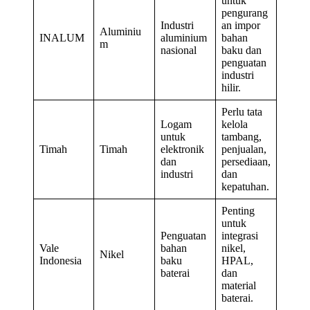
untuk
pengurang
Industri
an impor
Aluminiu
INALUM
aluminium
bahan
m
nasional
baku dan
penguatan
industri
hilir.
Perlu tata
Logam
kelola
untuk
tambang,
Timah
Timah
elektronik
penjualan,
dan
persediaan,
industri
dan
kepatuhan.
Penting
untuk
Penguatan
integrasi
Vale
bahan
nikel,
Nikel
Indonesia
baku
HPAL,
baterai
dan
material
baterai.