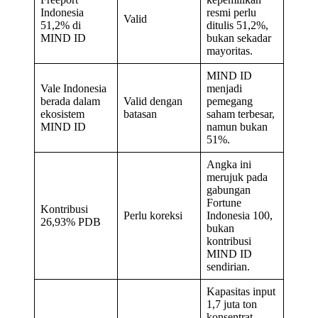
Indonesia
resmi perlu
Valid
51,2% di
ditulis 51,2%,
MIND ID
bukan sekadar
mayoritas.
MIND ID
Vale Indonesia
menjadi
berada dalam
Valid dengan
pemegang
ekosistem
batasan
saham terbesar,
MIND ID
namun bukan
51%.
Angka ini
merujuk pada
gabungan
Fortune
Kontribusi
Perlu koreksi
Indonesia 100,
26,93% PDB
bukan
kontribusi
MIND ID
sendirian.
Kapasitas input
1,7 juta ton
konsentrat