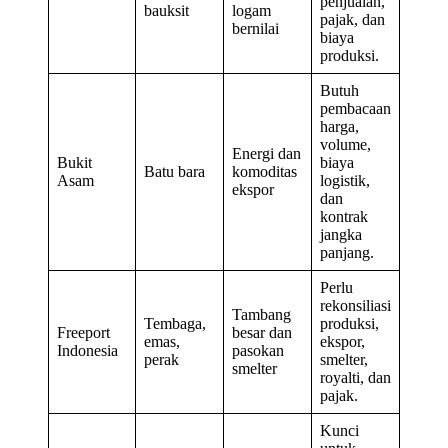
penjualan,
bauksit
logam
pajak, dan
bernilai
biaya
produksi.
Butuh
pembacaan
harga,
volume,
Energi dan
Bukit
biaya
Batu bara
komoditas
Asam
logistik,
ekspor
dan
kontrak
jangka
panjang.
Perlu
rekonsiliasi
Tambang
Tembaga,
produksi,
Freeport
besar dan
emas,
ekspor,
Indonesia
pasokan
perak
smelter,
smelter
royalti, dan
pajak.
Kunci