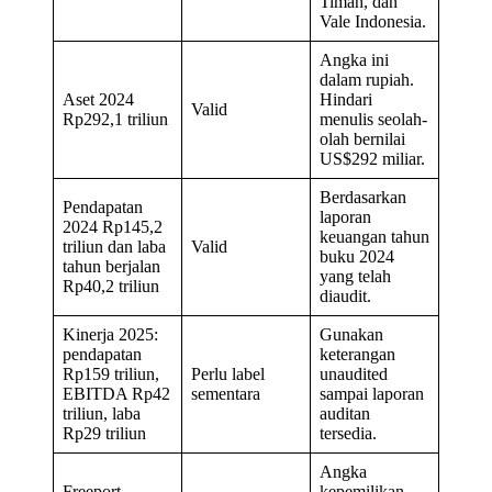
Timah, dan
Vale Indonesia.
Angka ini
dalam rupiah.
Aset 2024
Hindari
Valid
Rp292,1 triliun
menulis seolah-
olah bernilai
US$292 miliar.
Berdasarkan
Pendapatan
laporan
2024 Rp145,2
keuangan tahun
triliun dan laba
Valid
buku 2024
tahun berjalan
yang telah
Rp40,2 triliun
diaudit.
Kinerja 2025:
Gunakan
pendapatan
keterangan
Rp159 triliun,
Perlu label
unaudited
EBITDA Rp42
sementara
sampai laporan
triliun, laba
auditan
Rp29 triliun
tersedia.
Angka
Freeport
kepemilikan