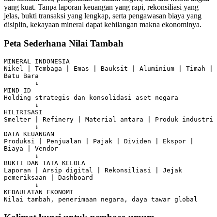
yang kuat. Tanpa laporan keuangan yang rapi, rekonsiliasi yang
jelas, bukti transaksi yang lengkap, serta pengawasan biaya yang
disiplin, kekayaan mineral dapat kehilangan makna ekonominya.
Peta Sederhana Nilai Tambah
MINERAL INDONESIA

Nikel | Tembaga | Emas | Bauksit | Aluminium | Timah | 
Batu Bara

        ↓

MIND ID

Holding strategis dan konsolidasi aset negara

        ↓

HILIRISASI

Smelter | Refinery | Material antara | Produk industri

        ↓

DATA KEUANGAN

Produksi | Penjualan | Pajak | Dividen | Ekspor | 
Biaya | Vendor

        ↓

BUKTI DAN TATA KELOLA

Laporan | Arsip digital | Rekonsiliasi | Jejak 
pemeriksaan | Dashboard

        ↓

KEDAULATAN EKONOMI

Nilai tambah, penerimaan negara, daya tawar global