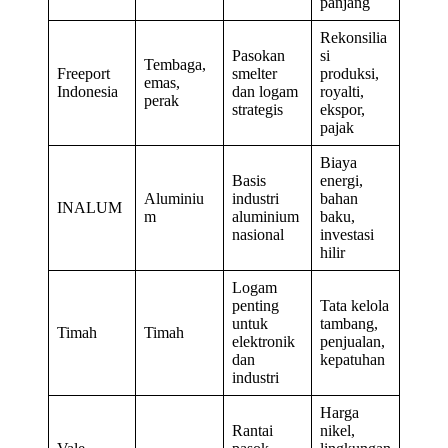
panjang
Rekonsilia
Pasokan
si
Tembaga,
Freeport
smelter
produksi,
emas,
Indonesia
dan logam
royalti,
perak
strategis
ekspor,
pajak
Biaya
Basis
energi,
Aluminiu
industri
bahan
INALUM
m
aluminium
baku,
nasional
investasi
hilir
Logam
penting
Tata kelola
untuk
tambang,
Timah
Timah
elektronik
penjualan,
dan
kepatuhan
industri
Harga
Rantai
nikel,