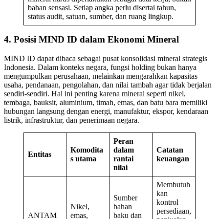
bahan sensasi. Setiap angka perlu disertai tahun,
status audit, satuan, sumber, dan ruang lingkup.
4. Posisi MIND ID dalam Ekonomi Mineral
MIND ID dapat dibaca sebagai pusat konsolidasi mineral strategis
Indonesia. Dalam konteks negara, fungsi holding bukan hanya
mengumpulkan perusahaan, melainkan mengarahkan kapasitas
usaha, pendanaan, pengolahan, dan nilai tambah agar tidak berjalan
sendiri-sendiri. Hal ini penting karena mineral seperti nikel,
tembaga, bauksit, aluminium, timah, emas, dan batu bara memiliki
hubungan langsung dengan energi, manufaktur, ekspor, kendaraan
listrik, infrastruktur, dan penerimaan negara.
Peran
Komodita
dalam
Catatan
Entitas
s utama
rantai
keuangan
nilai
Membutuh
kan
Sumber
kontrol
Nikel,
bahan
persediaan,
ANTAM
emas,
baku dan