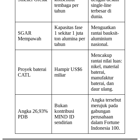
tembaga per
single-line
tahun
terbesar di
dunia.
Kapasitas fase
Menguatkan
SGAR
1 sekitar 1 juta
rantai bauksit-
Mempawah
ton alumina per
aluminium
tahun
nasional.
Mencakup
rantai nilai luas:
nikel, material
Proyek baterai
Hampir US$6
baterai,
CATL
miliar
manufaktur
baterai, dan
daur ulang.
Angka tersebut
Bukan
merujuk pada
Angka 26,93%
kontribusi
gabungan
PDB
MIND ID
perusahaan
sendirian
dalam Fortune
Indonesia 100.