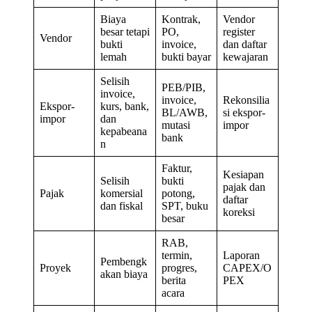
Biaya
Kontrak,
Vendor
besar tetapi
PO,
register
Vendor
bukti
invoice,
dan daftar
lemah
bukti bayar
kewajaran
Selisih
PEB/PIB,
invoice,
invoice,
Rekonsilia
Ekspor-
kurs, bank,
BL/AWB,
si ekspor-
impor
dan
mutasi
impor
kepabeana
bank
n
Faktur,
Kesiapan
Selisih
bukti
pajak dan
Pajak
komersial
potong,
daftar
dan fiskal
SPT, buku
koreksi
besar
RAB,
termin,
Laporan
Pembengk
Proyek
progres,
CAPEX/O
akan biaya
berita
PEX
acara