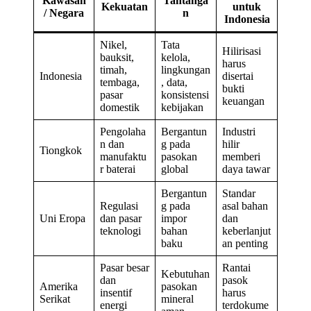
Kawasan
Tantanga
Kekuatan
untuk
/ Negara
n
Indonesia
Nikel,
Tata
Hilirisasi
bauksit,
kelola,
harus
timah,
lingkungan
Indonesia
disertai
tembaga,
, data,
bukti
pasar
konsistensi
keuangan
domestik
kebijakan
Pengolaha
Bergantun
Industri
n dan
g pada
hilir
Tiongkok
manufaktu
pasokan
memberi
r baterai
global
daya tawar
Bergantun
Standar
Regulasi
g pada
asal bahan
Uni Eropa
dan pasar
impor
dan
teknologi
bahan
keberlanjut
baku
an penting
Pasar besar
Rantai
Kebutuhan
dan
pasok
Amerika
pasokan
insentif
harus
Serikat
mineral
energi
terdokume