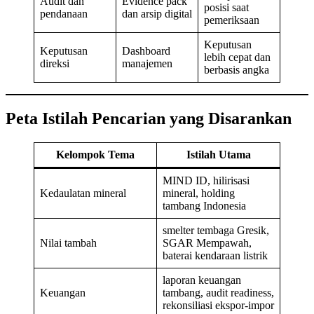
Audit dan
Evidence pack
posisi saat
pendanaan
dan arsip digital
pemeriksaan
Keputusan
Keputusan
Dashboard
lebih cepat dan
direksi
manajemen
berbasis angka
Peta Istilah Pencarian yang Disarankan
Kelompok Tema
Istilah Utama
MIND ID, hilirisasi
Kedaulatan mineral
mineral, holding
tambang Indonesia
smelter tembaga Gresik,
Nilai tambah
SGAR Mempawah,
baterai kendaraan listrik
laporan keuangan
Keuangan
tambang, audit readiness,
rekonsiliasi ekspor-impor