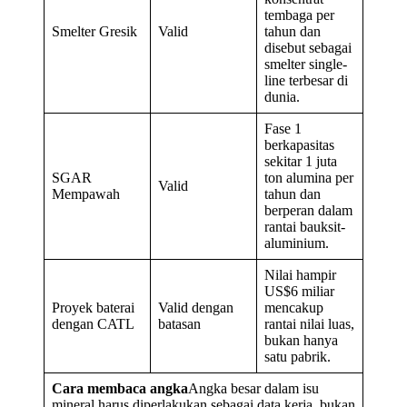
tembaga per
Smelter Gresik
Valid
tahun dan
disebut sebagai
smelter single-
line terbesar di
dunia.
Fase 1
berkapasitas
sekitar 1 juta
SGAR
ton alumina per
Valid
Mempawah
tahun dan
berperan dalam
rantai bauksit-
aluminium.
Nilai hampir
US$6 miliar
Proyek baterai
Valid dengan
mencakup
dengan CATL
batasan
rantai nilai luas,
bukan hanya
satu pabrik.
Cara membaca angka
Angka besar dalam isu
mineral harus diperlakukan sebagai data kerja, bukan