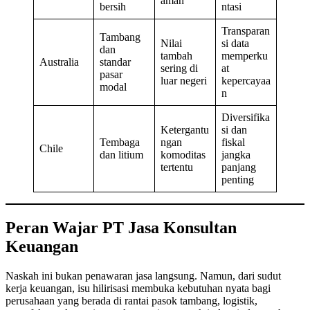
aman
bersih
ntasi
Transparan
Tambang
Nilai
si data
dan
tambah
memperku
Australia
standar
sering di
at
pasar
luar negeri
kepercayaa
modal
n
Diversifika
Ketergantu
si dan
Tembaga
ngan
fiskal
Chile
dan litium
komoditas
jangka
tertentu
panjang
penting
Peran Wajar PT Jasa Konsultan
Keuangan
Naskah ini bukan penawaran jasa langsung. Namun, dari sudut
kerja keuangan, isu hilirisasi membuka kebutuhan nyata bagi
perusahaan yang berada di rantai pasok tambang, logistik,