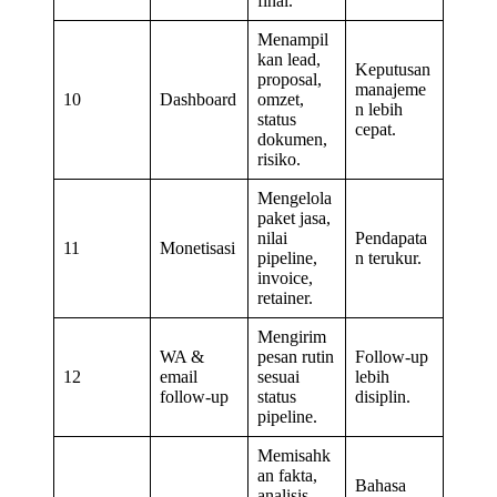
final.
Menampil
kan lead,
Keputusan
proposal,
manajeme
10
Dashboard
omzet,
n lebih
status
cepat.
dokumen,
risiko.
Mengelola
paket jasa,
nilai
Pendapata
11
Monetisasi
pipeline,
n terukur.
invoice,
retainer.
Mengirim
WA &
pesan rutin
Follow-up
12
email
sesuai
lebih
follow-up
status
disiplin.
pipeline.
Memisahk
an fakta,
Bahasa
analisis,