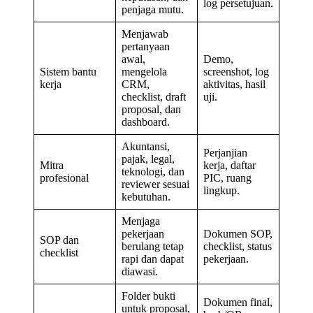
log persetujuan.
penjaga mutu.
Menjawab
pertanyaan
awal,
Demo,
Sistem bantu
mengelola
screenshot, log
kerja
CRM,
aktivitas, hasil
checklist, draft
uji.
proposal, dan
dashboard.
Akuntansi,
Perjanjian
pajak, legal,
Mitra
kerja, daftar
teknologi, dan
profesional
PIC, ruang
reviewer sesuai
lingkup.
kebutuhan.
Menjaga
pekerjaan
Dokumen SOP,
SOP dan
berulang tetap
checklist, status
checklist
rapi dan dapat
pekerjaan.
diawasi.
Folder bukti
Dokumen final,
untuk proposal,