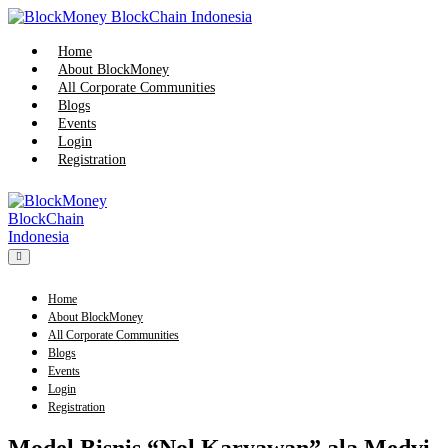
Skip
to
content
Home
About BlockMoney
All Corporate Communities
Blogs
Events
Login
Registration
Menu
Toggle
Home
About BlockMoney
All Corporate Communities
Blogs
Events
Login
Registration
Model Bisnis “Nol Karyawan” ala Medvi