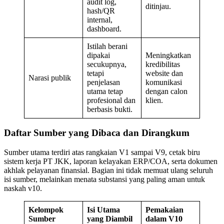
audit log,
ditinjau.
hash/QR
internal,
dashboard.
Istilah berani
dipakai
Meningkatkan
secukupnya,
kredibilitas
tetapi
website dan
Narasi publik
penjelasan
komunikasi
utama tetap
dengan calon
profesional dan
klien.
berbasis bukti.
Daftar Sumber yang Dibaca dan Dirangkum
Sumber utama terdiri atas rangkaian V1 sampai V9, cetak biru
sistem kerja PT JKK, laporan kelayakan ERP/COA, serta dokumen
akhlak pelayanan finansial. Bagian ini tidak memuat ulang seluruh
isi sumber, melainkan menata substansi yang paling aman untuk
naskah v10.
Kelompok
Isi Utama
Pemakaian
Sumber
yang Diambil
dalam V10