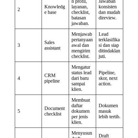
n profil,
Jawaban
Knowledg
layanan,
konsisten
2
e base
checklist,
dan mudah
batasan
direview.
jawaban.
Menjawab
Lead
pertanyaan
terklasifika
Sales
3
awal dan
si dan siap
assistant
mengirim
ditindaklan
checklist.
juti.
Mengatur
status lead
Pipeline,
CRM
4
dari baru
skor, next
pipeline
sampai
action.
klien.
Membuat
daftar
Dokumen
Document
5
dokumen
masuk
checklist
per jenis
lebih tertib.
klien.
Menyusun
Draft