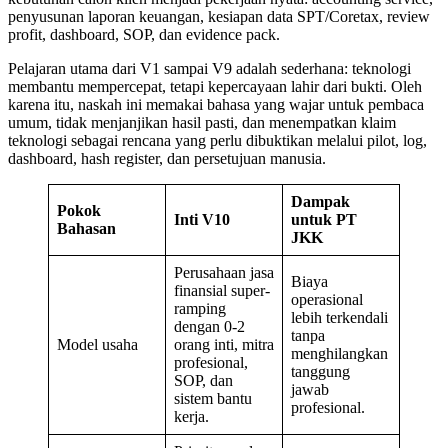
penyusunan laporan keuangan, kesiapan data SPT/Coretax, review
profit, dashboard, SOP, dan evidence pack.
Pelajaran utama dari V1 sampai V9 adalah sederhana: teknologi
membantu mempercepat, tetapi kepercayaan lahir dari bukti. Oleh
karena itu, naskah ini memakai bahasa yang wajar untuk pembaca
umum, tidak menjanjikan hasil pasti, dan menempatkan klaim
teknologi sebagai rencana yang perlu dibuktikan melalui pilot, log,
dashboard, hash register, dan persetujuan manusia.
Dampak
Pokok
Inti V10
untuk PT
Bahasan
JKK
Perusahaan jasa
Biaya
finansial super-
operasional
ramping
lebih terkendali
dengan 0-2
tanpa
Model usaha
orang inti, mitra
menghilangkan
profesional,
tanggung
SOP, dan
jawab
sistem bantu
profesional.
kerja.