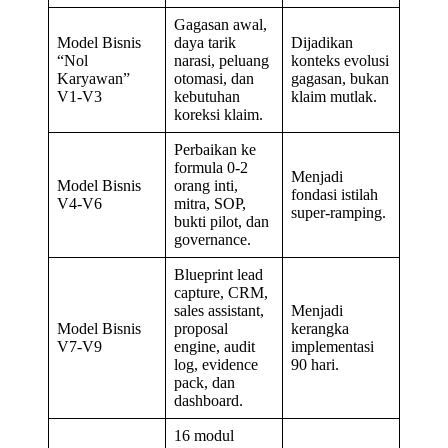
Gagasan awal,
Model Bisnis
daya tarik
Dijadikan
“Nol
narasi, peluang
konteks evolusi
Karyawan”
otomasi, dan
gagasan, bukan
V1-V3
kebutuhan
klaim mutlak.
koreksi klaim.
Perbaikan ke
formula 0-2
Menjadi
Model Bisnis
orang inti,
fondasi istilah
V4-V6
mitra, SOP,
super-ramping.
bukti pilot, dan
governance.
Blueprint lead
capture, CRM,
sales assistant,
Menjadi
Model Bisnis
proposal
kerangka
V7-V9
engine, audit
implementasi
log, evidence
90 hari.
pack, dan
dashboard.
16 modul