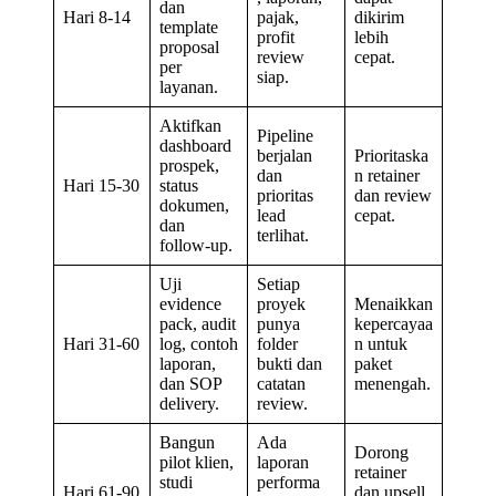
dan
Hari 8-14
pajak,
dikirim
template
profit
lebih
proposal
review
cepat.
per
siap.
layanan.
Aktifkan
Pipeline
dashboard
berjalan
Prioritaska
prospek,
dan
n retainer
Hari 15-30
status
prioritas
dan review
dokumen,
lead
cepat.
dan
terlihat.
follow-up.
Uji
Setiap
evidence
proyek
Menaikkan
pack, audit
punya
kepercayaa
Hari 31-60
log, contoh
folder
n untuk
laporan,
bukti dan
paket
dan SOP
catatan
menengah.
delivery.
review.
Bangun
Ada
Dorong
pilot klien,
laporan
retainer
studi
performa
Hari 61-90
dan upsell