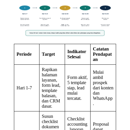
Catatan
Indikator
Periode
Target
Pendapat
Selesai
an
Rapikan
Mulai
halaman
Form aktif,
ambil
layanan,
5 template
prospek
form lead,
Hari 1-7
siap, lead
dari konten
template
mulai
dan
balasan,
tercatat.
WhatsApp
dan CRM
.
dasar.
Susun
Checklist
checklist
accounting
Proposal
dokumen
, laporan,
dapat