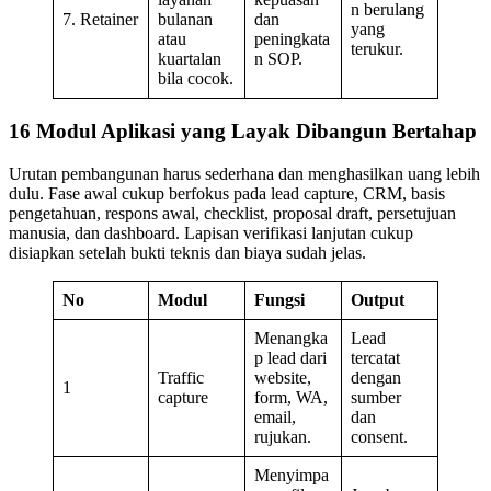
n berulang
7. Retainer
bulanan
dan
yang
atau
peningkata
terukur.
kuartalan
n SOP.
bila cocok.
16 Modul Aplikasi yang Layak Dibangun Bertahap
Urutan pembangunan harus sederhana dan menghasilkan uang lebih
dulu. Fase awal cukup berfokus pada lead capture, CRM, basis
pengetahuan, respons awal, checklist, proposal draft, persetujuan
manusia, dan dashboard. Lapisan verifikasi lanjutan cukup
disiapkan setelah bukti teknis dan biaya sudah jelas.
No
Modul
Fungsi
Output
Menangka
Lead
p lead dari
tercatat
Traffic
website,
dengan
1
capture
form, WA,
sumber
email,
dan
rujukan.
consent.
Menyimpa