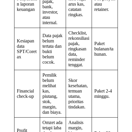
pajak,
n laporan
arus kas,
atau
bank,
keuangan
catatan
retainer.
investor,
ringkas.
atau
internal.
Checklist,
Data pajak
rekonsiliasi
Kesiapan
belum
pajak,
Paket
data
tertata dan
ringkasan
bulanan/ta
SPT/Coret
bukti
data,
hunan.
ax
belum
reminder
cocok.
tenggat.
Pemilik
belum
Skor
melihat
kesehatan,
Financial
kas,
temuan
Paket 2-4
check-up
piutang,
utama,
minggu.
stok,
prioritas
margin,
tindakan.
dan biaya.
Omzet ada
Analisis
tetapi laba
margin,
Profit