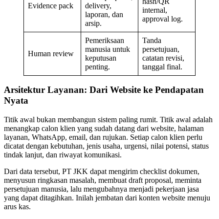
hash/QR
Evidence pack
delivery,
internal,
laporan, dan
approval log.
arsip.
Pemeriksaan
Tanda
manusia untuk
persetujuan,
Human review
keputusan
catatan revisi,
penting.
tanggal final.
Arsitektur Layanan: Dari Website ke Pendapatan
Nyata
Titik awal bukan membangun sistem paling rumit. Titik awal adalah
menangkap calon klien yang sudah datang dari website, halaman
layanan, WhatsApp, email, dan rujukan. Setiap calon klien perlu
dicatat dengan kebutuhan, jenis usaha, urgensi, nilai potensi, status
tindak lanjut, dan riwayat komunikasi.
Dari data tersebut, PT JKK dapat mengirim checklist dokumen,
menyusun ringkasan masalah, membuat draft proposal, meminta
persetujuan manusia, lalu mengubahnya menjadi pekerjaan jasa
yang dapat ditagihkan. Inilah jembatan dari konten website menuju
arus kas.