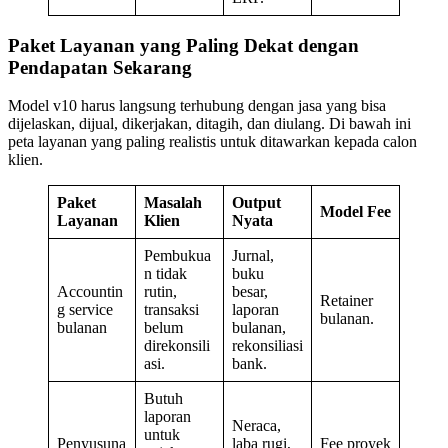
Paket Layanan yang Paling Dekat dengan
Pendapatan Sekarang
Model v10 harus langsung terhubung dengan jasa yang bisa
dijelaskan, dijual, dikerjakan, ditagih, dan diulang. Di bawah ini
peta layanan yang paling realistis untuk ditawarkan kepada calon
klien.
Paket
Masalah
Output
Model Fee
Layanan
Klien
Nyata
Pembukua
Jurnal,
n tidak
buku
Accountin
rutin,
besar,
Retainer
g service
transaksi
laporan
bulanan.
bulanan
belum
bulanan,
direkonsili
rekonsiliasi
asi.
bank.
Butuh
laporan
Neraca,
untuk
Penyusuna
laba rugi,
Fee proyek