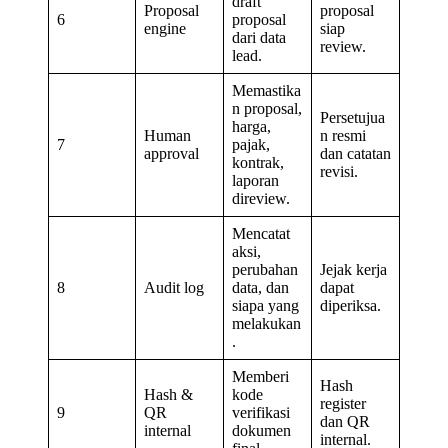
draft
Proposal
proposal
6
proposal
engine
siap
dari data
review.
lead.
Memastika
n proposal,
Persetujua
harga,
Human
n resmi
7
pajak,
approval
dan catatan
kontrak,
revisi.
laporan
direview.
Mencatat
aksi,
perubahan
Jejak kerja
8
Audit log
data, dan
dapat
siapa yang
diperiksa.
melakukan
.
Memberi
Hash
Hash &
kode
register
9
QR
verifikasi
dan QR
internal
dokumen
internal.