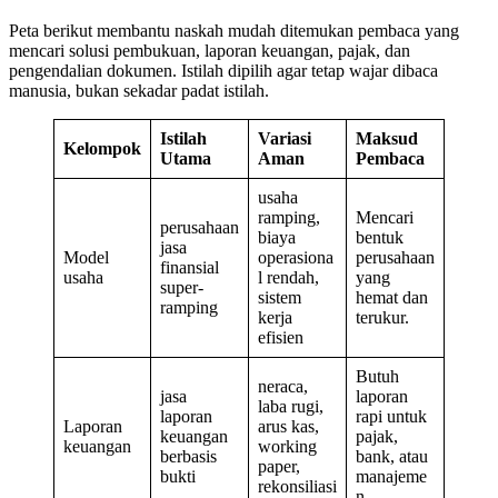
Peta berikut membantu naskah mudah ditemukan pembaca yang
mencari solusi pembukuan, laporan keuangan, pajak, dan
pengendalian dokumen. Istilah dipilih agar tetap wajar dibaca
manusia, bukan sekadar padat istilah.
Istilah
Variasi
Maksud
Kelompok
Utama
Aman
Pembaca
usaha
ramping,
Mencari
perusahaan
biaya
bentuk
jasa
Model
operasiona
perusahaan
finansial
usaha
l rendah,
yang
super-
sistem
hemat dan
ramping
kerja
terukur.
efisien
Butuh
neraca,
jasa
laporan
laba rugi,
laporan
rapi untuk
Laporan
arus kas,
keuangan
pajak,
keuangan
working
berbasis
bank, atau
paper,
bukti
manajeme
rekonsiliasi
n.