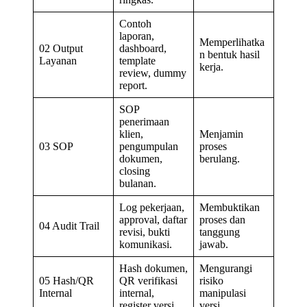
Contoh
laporan,
Memperlihatka
02 Output
dashboard,
n bentuk hasil
Layanan
template
kerja.
review, dummy
report.
SOP
penerimaan
klien,
Menjamin
03 SOP
pengumpulan
proses
dokumen,
berulang.
closing
bulanan.
Log pekerjaan,
Membuktikan
approval, daftar
proses dan
04 Audit Trail
revisi, bukti
tanggung
komunikasi.
jawab.
Hash dokumen,
Mengurangi
05 Hash/QR
QR verifikasi
risiko
Internal
internal,
manipulasi
register versi.
versi.