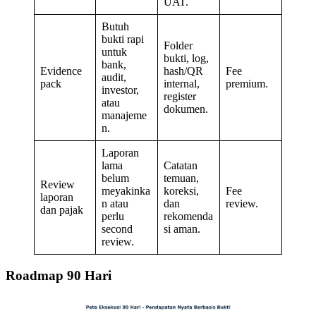
UAT.
Butuh
bukti rapi
Folder
untuk
bukti, log,
bank,
Evidence
hash/QR
Fee
audit,
pack
internal,
premium.
investor,
register
atau
dokumen.
manajeme
n.
Laporan
lama
Catatan
belum
temuan,
Review
meyakinka
koreksi,
Fee
laporan
n atau
dan
review.
dan pajak
perlu
rekomenda
second
si aman.
review.
Roadmap 90 Hari