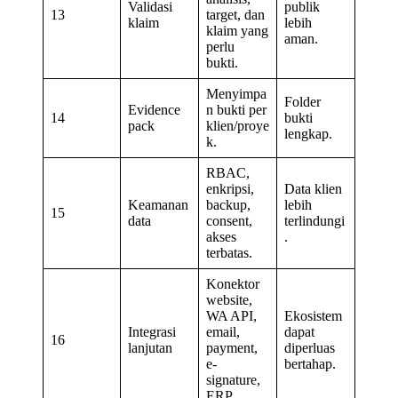
Validasi
publik
13
target, dan
klaim
lebih
klaim yang
aman.
perlu
bukti.
Menyimpa
Folder
Evidence
n bukti per
14
bukti
pack
klien/proye
lengkap.
k.
RBAC,
enkripsi,
Data klien
Keamanan
backup,
lebih
15
data
consent,
terlindungi
akses
.
terbatas.
Konektor
website,
WA API,
Ekosistem
Integrasi
email,
dapat
16
lanjutan
payment,
diperluas
e-
bertahap.
signature,
ERP.