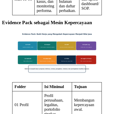
kasus, dan
bulanan
dashboard/
monitoring
dan daftar
SOP.
performa.
perbaikan.
Evidence Pack sebagai Mesin Kepercayaan
Folder
Isi Minimal
Tujuan
Profil
perusahaan,
Membangun
01 Profil
legalitas,
kepercayaan
portofolio
awal.
ringkas.