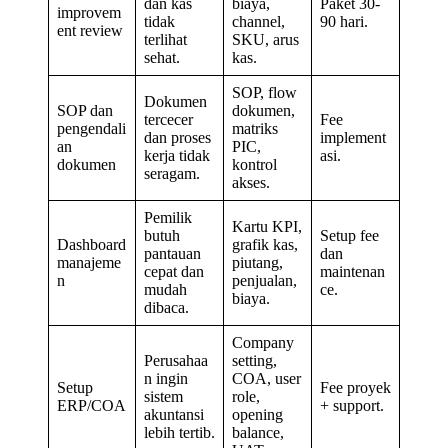
dan kas
biaya,
Paket 30-
improvem
tidak
channel,
90 hari.
ent review
terlihat
SKU, arus
sehat.
kas.
SOP, flow
Dokumen
SOP dan
dokumen,
tercecer
Fee
pengendali
matriks
dan proses
implement
an
PIC,
kerja tidak
asi.
dokumen
kontrol
seragam.
akses.
Pemilik
Kartu KPI,
butuh
Setup fee
Dashboard
grafik kas,
pantauan
dan
manajeme
piutang,
cepat dan
maintenan
n
penjualan,
mudah
ce.
biaya.
dibaca.
Company
Perusahaa
setting,
n ingin
COA, user
Setup
Fee proyek
sistem
role,
ERP/COA
+ support.
akuntansi
opening
lebih tertib.
balance,