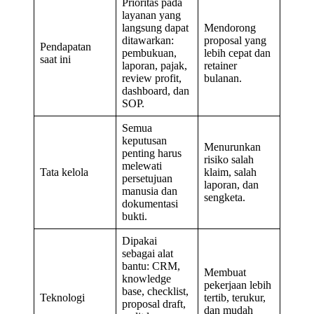
Prioritas pada
layanan yang
langsung dapat
Mendorong
ditawarkan:
proposal yang
Pendapatan
pembukuan,
lebih cepat dan
saat ini
laporan, pajak,
retainer
review profit,
bulanan.
dashboard, dan
SOP.
Semua
keputusan
Menurunkan
penting harus
risiko salah
melewati
Tata kelola
klaim, salah
persetujuan
laporan, dan
manusia dan
sengketa.
dokumentasi
bukti.
Dipakai
sebagai alat
bantu: CRM,
Membuat
knowledge
pekerjaan lebih
base, checklist,
Teknologi
tertib, terukur,
proposal draft,
dan mudah