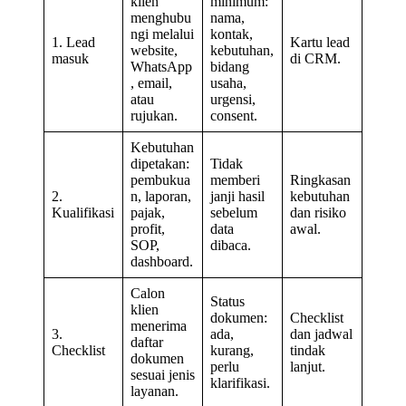
klien
minimum:
menghubu
nama,
ngi melalui
kontak,
1. Lead
Kartu lead
website,
kebutuhan,
masuk
di CRM.
WhatsApp
bidang
, email,
usaha,
atau
urgensi,
rujukan.
consent.
Kebutuhan
dipetakan:
Tidak
pembukua
memberi
Ringkasan
2.
n, laporan,
janji hasil
kebutuhan
Kualifikasi
pajak,
sebelum
dan risiko
profit,
data
awal.
SOP,
dibaca.
dashboard.
Calon
Status
klien
dokumen:
Checklist
menerima
3.
ada,
dan jadwal
daftar
Checklist
kurang,
tindak
dokumen
perlu
lanjut.
sesuai jenis
klarifikasi.
layanan.