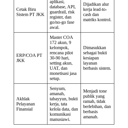
aplikasi,
Dijadikan alur
database, API,
Cetak Biru
kerja lead-to-
guardrail, risk
Sistem PT JKK
cash dan
register, dan
matriks kontrol.
go/no-go fase
awal.
Master COA
172 akun, 9
kelompok,
Dimasukkan
rencana pilot
sebagai bukti
ERP/COA PT
30-90 hari,
kesiapan
JKK
setting akun,
layanan
UAT, dan
berbasis sistem.
monetisasi jasa
setup.
Senyum,
Menjadi tone
amanah,
publik yang
Akhlak
tabayyun, bukti
ramah, tidak
Pelayanan
kerja, tata
berlebihan, dan
Finansial
kelola data, dan
berbasis
komunikasi
amanah.
manusiawi.