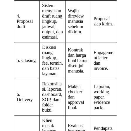
Sistem
menyusun
Wajib
4.
draft ruang
direview
Proposal
Proposal
lingkup,
manusia
siap kirim.
draft
jadwal,
sebelum
output, dan
dikirim.
estimasi.
Diskusi
Kontrak
ruang
Engageme
dan harga
lingkup,
nt letter
5. Closing
final harus
fee, termin,
dan
disetujui
dan batas
invoice.
manusia.
layanan.
Rekonsilia
Maker-
Laporan,
si, laporan,
checker
working
6.
dashboard,
dan
paper,
Delivery
SOP, dan
approval
evidence
folder
final.
pack.
bukti.
Klien
masuk
Evaluasi
Pendapata
layanan
kepuasan