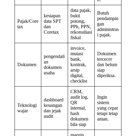
data pajak,
Butuh
kesiapan
bukti
pendampin
Pajak/Core
data SPT
potong,
gan
tax
dan
PPh, PPN,
administras
Coretax
rekonsiliasi
i pajak.
fiskal
invoice,
mutasi
Dokumen
pengendali
bank,
tercecer
an
Dokumen
kontrak,
dan belum
dokumen
arsip
siap
usaha
digital,
diperiksa.
checklist
CRM,
audit log,
Ingin
dashboard
QR
sistem
Teknologi
keuangan
internal,
yang cepat
wajar
dan jejak
hash
tetapi tetap
audit
dokumen
aman.
bila siap
margin,