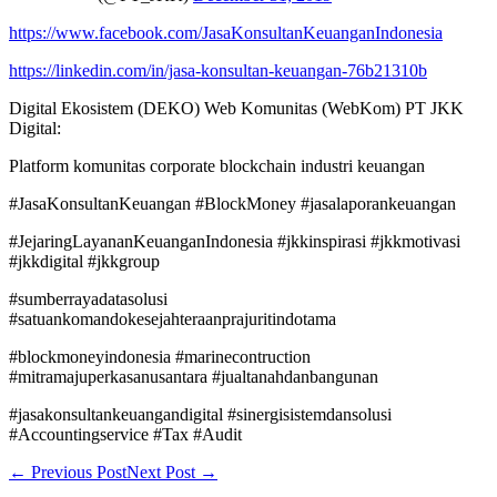
https://www.facebook.com/JasaKonsultanKeuanganIndonesia
https://linkedin.com/in/jasa-konsultan-keuangan-76b21310b
Digital Ekosistem (DEKO) Web Komunitas (WebKom) PT JKK
Digital:
Platform komunitas corporate blockchain industri keuangan
#JasaKonsultanKeuangan #BlockMoney #jasalaporankeuangan
#JejaringLayananKeuanganIndonesia #jkkinspirasi #jkkmotivasi
#jkkdigital #jkkgroup
#sumberrayadatasolusi
#satuankomandokesejahteraanprajuritindotama
#blockmoneyindonesia #marinecontruction
#mitramajuperkasanusantara #jualtanahdanbangunan
#jasakonsultankeuangandigital #sinergisistemdansolusi
#Accountingservice #Tax #Audit
Post
← Previous Post
Next Post →
Navigation