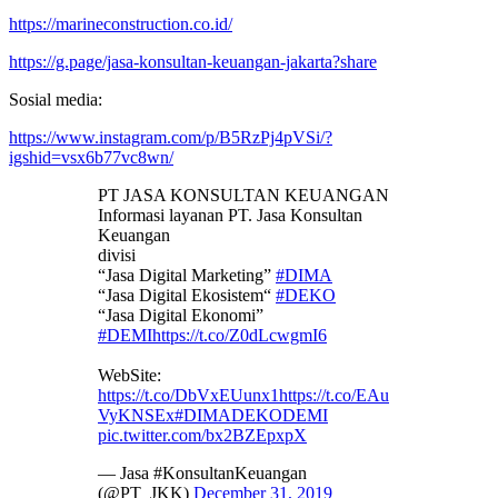
https://marineconstruction.co.id/
https://g.page/jasa-konsultan-keuangan-jakarta?share
Sosial media:
https://www.instagram.com/p/B5RzPj4pVSi/?
igshid=vsx6b77vc8wn/
PT JASA KONSULTAN KEUANGAN
Informasi layanan PT. Jasa Konsultan
Keuangan
divisi
“Jasa Digital Marketing”
#DIMA
“Jasa Digital Ekosistem“
#DEKO
“Jasa Digital Ekonomi”
#DEMI
https://t.co/Z0dLcwgmI6
WebSite:
https://t.co/DbVxEUunx1
https://t.co/EAu
VyKNSEx
#DIMADEKODEMI
pic.twitter.com/bx2BZEpxpX
— Jasa #KonsultanKeuangan
(@PT_JKK)
December 31, 2019