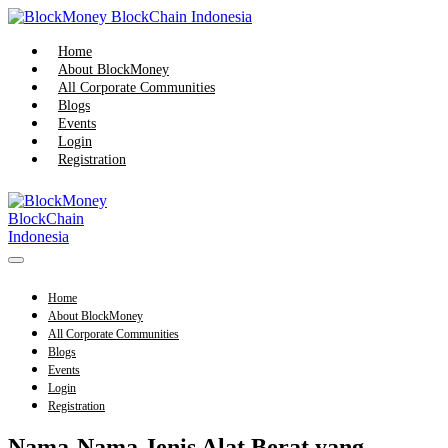
Skip
to
content
Home
About BlockMoney
All Corporate Communities
Blogs
Events
Login
Registration
Menu
Toggle
Home
About BlockMoney
All Corporate Communities
Blogs
Events
Login
Registration
Nama-Nama Jenis Alat Berat yang