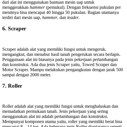
dari alat ini menggunakan bantuan mesin uap untuk
menggerakkan
hammer
(pemukul). Dengan frekuensi pukulan per
menitnya bisa mencapai 40 hingga 50 pukulan. Bagian utamanya
terdiri dari mesin uap,
hammer
, dan
leader
.
6.
Scraper
Scraper adalah alat yang memiliki fungsi untuk mengeruk,
mengangkut, dan menabur hasil tanah pengerukan secara berlapis.
Penggunaan alat ini biasanya pada jenis pekerjaan pertambangan
dan konstruksi. Ada dua jenis Scraper yaitu, Towed Scraper dan
Motor Scraper. Mampu melakukan pengangkutan dengan jarak 500
sampai dengan 2000 meter.
7.
Roller
Roller adalah alat yang memiliki fungsi untuk menghaluskan dan
memadatkan permukaan tanah. Jenis pekerjaan yang sering
menggunakan alat ini adalah pertambangan dan konstruksi.
Mempunyai komponen utama yaitu, roller yang memiliki berat bisa
mencapai 8 – 14 ton. Ada beberapa jenis Roller diantaranya seperti