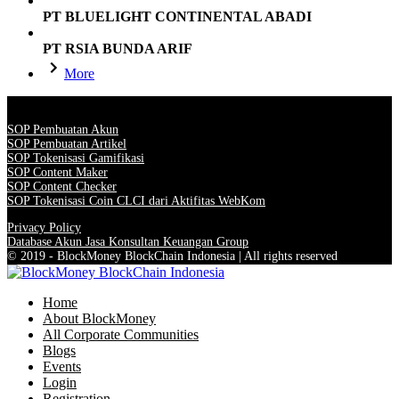
PT BLUELIGHT CONTINENTAL ABADI
PT RSIA BUNDA ARIF
More
SOP Pembuatan Akun
SOP Pembuatan Artikel
SOP Tokenisasi Gamifikasi
SOP Content Maker
SOP Content Checker
SOP Tokenisasi Coin CLCI dari Aktifitas WebKom
Privacy Policy
Database Akun Jasa Konsultan Keuangan Group
© 2019 - BlockMoney BlockChain Indonesia | All rights reserved
Home
About BlockMoney
All Corporate Communities
Blogs
Events
Login
Registration