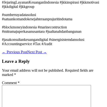
#JejaringLayananKeuanganIndonesia #jkkinspirasi #jkkmotivasi
#jkkdigital #jkkgroup
#sumberrayadatasolusi
#satuankomandokesejahteraanprajuritindotama
#blockmoneyindonesia #marinecontruction
#mitramajuperkasanusantara #jualtanahdanbangunan
#jasakonsultankeuangandigital #sinergisistemdansolusi
#Accountingservice #Tax #Audit
Post
← Previous Post
Next Post →
Navigation
Leave a Reply
Your email address will not be published.
Required fields are
marked
*
Comment
*