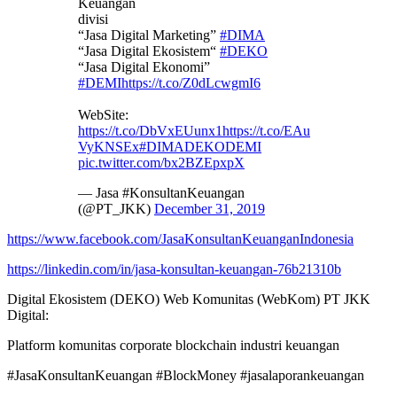
Keuangan
divisi
“Jasa Digital Marketing”
#DIMA
“Jasa Digital Ekosistem“
#DEKO
“Jasa Digital Ekonomi”
#DEMI
https://t.co/Z0dLcwgmI6
WebSite:
https://t.co/DbVxEUunx1
https://t.co/EAu
VyKNSEx
#DIMADEKODEMI
pic.twitter.com/bx2BZEpxpX
— Jasa #KonsultanKeuangan
(@PT_JKK)
December 31, 2019
https://www.facebook.com/JasaKonsultanKeuanganIndonesia
https://linkedin.com/in/jasa-konsultan-keuangan-76b21310b
Digital Ekosistem (DEKO) Web Komunitas (WebKom) PT JKK
Digital:
Platform komunitas corporate blockchain industri keuangan
#JasaKonsultanKeuangan #BlockMoney #jasalaporankeuangan