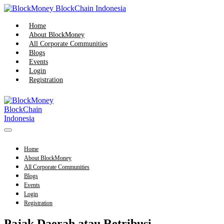
Skip
to
content
Home
About BlockMoney
All Corporate Communities
Blogs
Events
Login
Registration
Menu
Toggle
Home
About BlockMoney
All Corporate Communities
Blogs
Events
Login
Registration
Pajak Daerah atau Retribusi