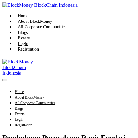
Skip
to
content
Home
About BlockMoney
All Corporate Communities
Blogs
Events
Login
Registration
Menu
Toggle
Home
About BlockMoney
All Corporate Communities
Blogs
Events
Login
Registration
Pembukuan Perusahaan Rapi: Fondasi