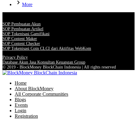
More
SOP Pembuatan Akun
SOP Pembuatan Artikel
SOP Tokenisasi Gamifikasi
SOP Content Maker
SOP Content Checker
SOP Tokenisasi Coin CLCI dari Aktifitas WebKom
Privacy Policy
Database Akun Jasa Konsultan Keuangan Group
© 2019 - BlockMoney BlockChain Indonesia | All rights reserved
Home
About BlockMoney
All Corporate Communities
Blogs
Events
Login
Registration