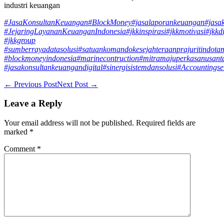
industri keuangan
#JasaKonsultanKeuangan
#BlockMoney
#jasalaporankeuangan
#jasa
#JejaringLayananKeuanganIndonesia
#jkkinspirasi
#jkkmotivasi
#jkkdi
#jkkgroup
#sumberrayadatasolusi
#satuankomandokesejahteraanprajuritindota
#blockmoneyindonesia
#marinecontruction
#mitramajuperkasanusant
#jasakonsultankeuangandigital
#sinergisistemdansolusi
#Accountingse
Post
← Previous Post
Next Post →
Navigation
Leave a Reply
Your email address will not be published.
Required fields are
marked
*
Comment
*