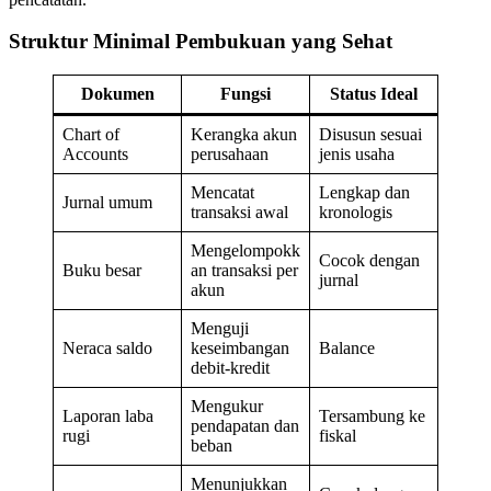
Struktur Minimal Pembukuan yang Sehat
Dokumen
Fungsi
Status Ideal
Chart of
Kerangka akun
Disusun sesuai
Accounts
perusahaan
jenis usaha
Mencatat
Lengkap dan
Jurnal umum
transaksi awal
kronologis
Mengelompokk
Cocok dengan
Buku besar
an transaksi per
jurnal
akun
Menguji
Neraca saldo
keseimbangan
Balance
debit-kredit
Mengukur
Laporan laba
Tersambung ke
pendapatan dan
rugi
fiskal
beban
Menunjukkan