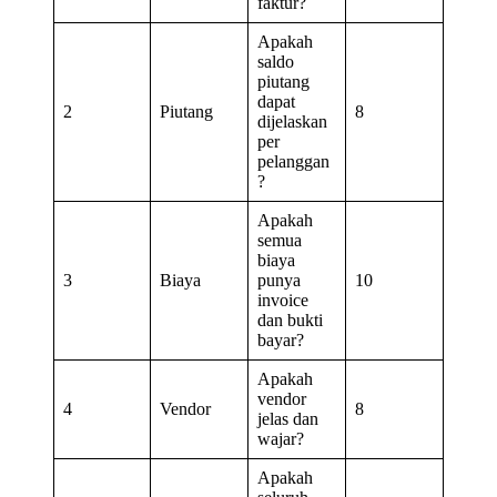
faktur?
Apakah
saldo
piutang
dapat
2
Piutang
8
dijelaskan
per
pelanggan
?
Apakah
semua
biaya
3
Biaya
punya
10
invoice
dan bukti
bayar?
Apakah
vendor
4
Vendor
8
jelas dan
wajar?
Apakah