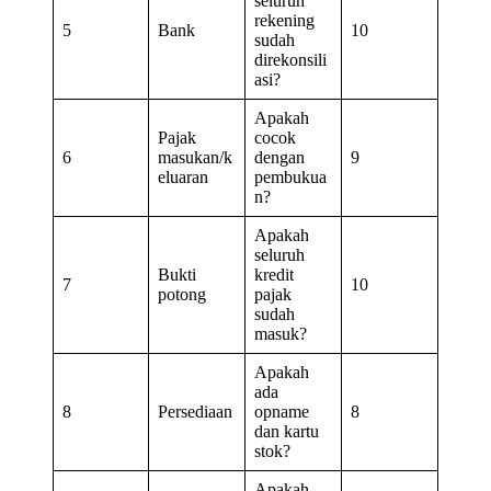
seluruh
rekening
5
Bank
10
sudah
direkonsili
asi?
Apakah
Pajak
cocok
6
masukan/k
dengan
9
eluaran
pembukua
n?
Apakah
seluruh
Bukti
kredit
7
10
potong
pajak
sudah
masuk?
Apakah
ada
8
Persediaan
opname
8
dan kartu
stok?
Apakah