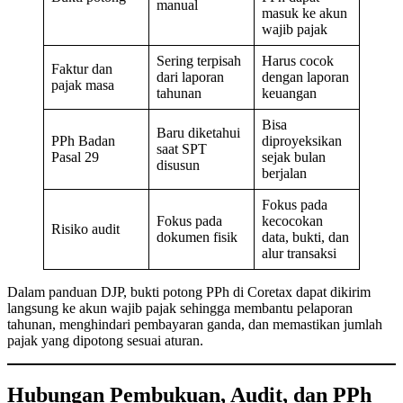
manual
masuk ke akun
wajib pajak
Sering terpisah
Harus cocok
Faktur dan
dari laporan
dengan laporan
pajak masa
tahunan
keuangan
Bisa
Baru diketahui
PPh Badan
diproyeksikan
saat SPT
Pasal 29
sejak bulan
disusun
berjalan
Fokus pada
Fokus pada
kecocokan
Risiko audit
dokumen fisik
data, bukti, dan
alur transaksi
Dalam panduan DJP, bukti potong PPh di Coretax dapat dikirim
langsung ke akun wajib pajak sehingga membantu pelaporan
tahunan, menghindari pembayaran ganda, dan memastikan jumlah
pajak yang dipotong sesuai aturan.
Hubungan Pembukuan, Audit, dan PPh