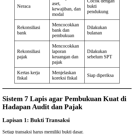
Cocok dengan
aset,
Neraca
bukti
kewajiban, dan
pendukung
modal
Mencocokkan
Rekonsiliasi
Dilakukan
bank dan
bank
bulanan
pembukuan
Mencocokkan
Rekonsiliasi
laporan
Dilakukan
pajak
keuangan dan
sebelum SPT
pajak
Kertas kerja
Menjelaskan
Siap diperiksa
fiskal
koreksi fiskal
Sistem 7 Lapis agar Pembukuan Kuat di
Hadapan Audit dan Pajak
Lapisan 1: Bukti Transaksi
Setiap transaksi harus memiliki bukti dasar.