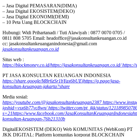
– Jasa Digital PEMASARAN(DIMA)
– Jasa Digital EKOSISTEM(DEKO)
– Jasa Digital EKONOMI(DEMI)
– 10 Peta Uang BLOCKCHAIN
Hubungi: Widi Prihartanadi / Tuti Alawiyah : 0877 0070 0705 /
0811 808 5705 Email: headoffice@jasakonsultankeuangan.co.id
cc: jasakonsultankeuanganindonesia@gmail.com
jasakonsultankeuangan.co.id
Situs web :
https://blockmoney.co.id/
https://jasakonsultankeuangan.co.id/
https:/
PT JASA KONSULTAN KEUANGAN INDONESIA
https://share.google/M8r6zSr1bYax6bUEj
https://g.page/jasa-
konsultan-keuangan-jakarta?share
Media sosial:
https://youtube.com/@jasakonsultankeuangan2387
https://www.ins
igshid=vsx6b77vc8wn/
https://twitter.com/pt_jkk/status/121189850
s=21
https://www.facebook.com/JasaKonsultanKeuanganIndonesia
ht
konsultan-keuangan-76b21310b
DigitalEKOSISTEM (DEKO) Web KOMUNITAS (WebKom) PT
JKK DIGITAL: Platform komunitas korporat BLOCKCHAIN