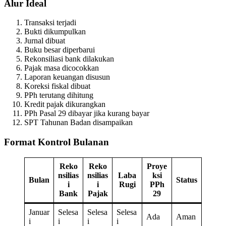
Alur Ideal
Transaksi terjadi
Bukti dikumpulkan
Jurnal dibuat
Buku besar diperbarui
Rekonsiliasi bank dilakukan
Pajak masa dicocokkan
Laporan keuangan disusun
Koreksi fiskal dibuat
PPh terutang dihitung
Kredit pajak dikurangkan
PPh Pasal 29 dibayar jika kurang bayar
SPT Tahunan Badan disampaikan
Format Kontrol Bulanan
Reko
Reko
Proye
nsilias
nsilias
Laba
ksi
Bulan
Status
i
i
Rugi
PPh
Bank
Pajak
29
Januar
Selesa
Selesa
Selesa
Ada
Aman
i
i
i
i