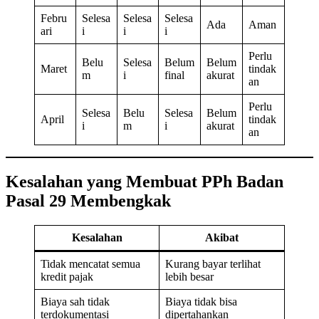
Febru
Selesa
Selesa
Selesa
Ada
Aman
ari
i
i
i
Perlu
Belu
Selesa
Belum
Belum
Maret
tindak
m
i
final
akurat
an
Perlu
Selesa
Belu
Selesa
Belum
April
tindak
i
m
i
akurat
an
Kesalahan yang Membuat PPh Badan
Pasal 29 Membengkak
Kesalahan
Akibat
Tidak mencatat semua
Kurang bayar terlihat
kredit pajak
lebih besar
Biaya sah tidak
Biaya tidak bisa
terdokumentasi
dipertahankan