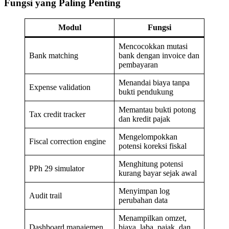
Fungsi yang Paling Penting
Modul
Fungsi
Mencocokkan mutasi
Bank matching
bank dengan invoice dan
pembayaran
Menandai biaya tanpa
Expense validation
bukti pendukung
Memantau bukti potong
Tax credit tracker
dan kredit pajak
Mengelompokkan
Fiscal correction engine
potensi koreksi fiskal
Menghitung potensi
PPh 29 simulator
kurang bayar sejak awal
Menyimpan log
Audit trail
perubahan data
Menampilkan omzet,
Dashboard manajemen
biaya, laba, pajak, dan