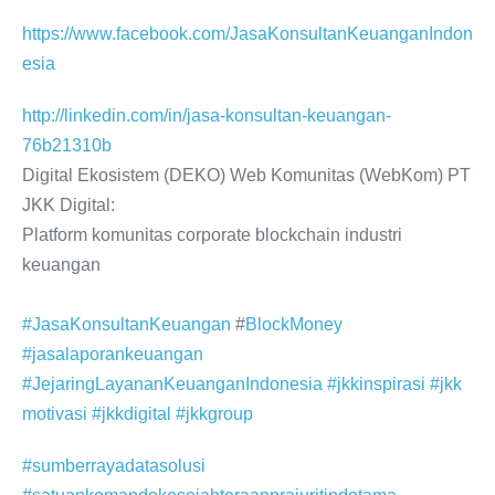
https://www.facebook.com/JasaKonsultanKeuanganIndon
esia
http://linkedin.com/in/jasa-konsultan-keuangan-
76b21310b
Digital Ekosistem (DEKO) Web Komunitas (WebKom) PT
JKK Digital:
Platform komunitas corporate blockchain industri
keuangan
#JasaKonsultanKeuangan
#
BlockMoney
#jasalaporankeuangan
#JejaringLayananKeuanganIndonesia
#jkkinspirasi
#jkk
motivasi
#jkkdigital
#jkkgroup
#sumberrayadatasolusi