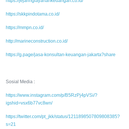
https://jejaringlayanankeuangan.co.id/
https://skkpindotama.co.id/
https://mmpn.co.id/
http://marineconstruction.co.id/
https://g.page/jasa-konsultan-keuangan-jakarta?share
Sosial Media :
https://www.instagram.com/p/B5RzPj4pVSi/?
igshid=vsx6b77vc8wn/
https://twitter.com/pt_jkk/status/1211898507809808385?
s=21