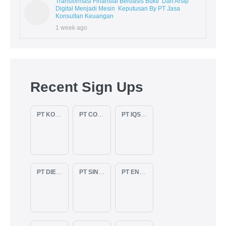
Transformasi Finansial Berbasis Bukti Dari Arsip
Digital Menjadi Mesin Keputusan By PT Jasa
Konsultan Keuangan
1 week ago
Recent Sign Ups
PT KOPKAR NAWAKARA
PT COMECA INDONESIA
PT IQSA FAJAR INDONESIA
PT DIENZEE PERKASA ABADI
PT SINAR PACIFIC ENERGY
PT ENAM RATU TAYEB