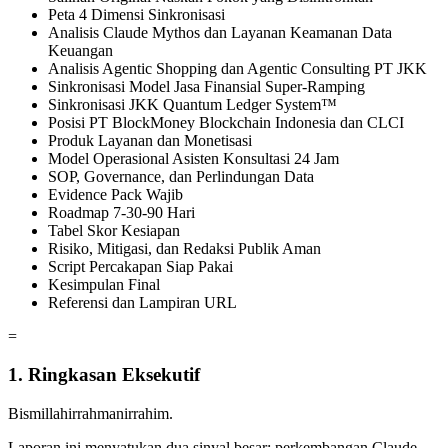
Peta 4 Dimensi Sinkronisasi
Analisis Claude Mythos dan Layanan Keamanan Data
Keuangan
Analisis Agentic Shopping dan Agentic Consulting PT JKK
Sinkronisasi Model Jasa Finansial Super-Ramping
Sinkronisasi JKK Quantum Ledger System™
Posisi PT BlockMoney Blockchain Indonesia dan CLCI
Produk Layanan dan Monetisasi
Model Operasional Asisten Konsultasi 24 Jam
SOP, Governance, dan Perlindungan Data
Evidence Pack Wajib
Roadmap 7-30-90 Hari
Tabel Skor Kesiapan
Risiko, Mitigasi, dan Redaksi Publik Aman
Script Percakapan Siap Pakai
Kesimpulan Final
Referensi dan Lampiran URL
=
1. Ringkasan Eksekutif
Bismillahirrahmanirrahim.
Laporan ini menyatukan dua sinyal besar: perkembangan Claude