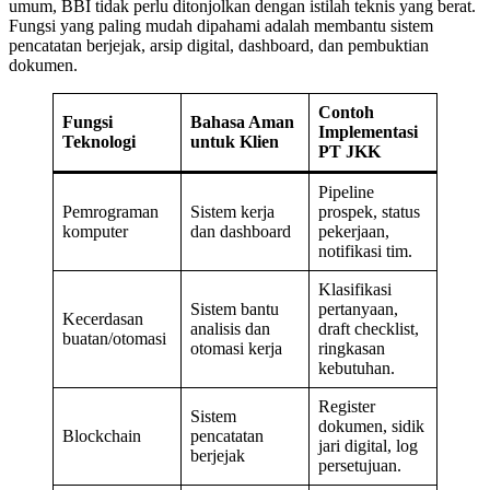
umum, BBI tidak perlu ditonjolkan dengan istilah teknis yang berat.
Fungsi yang paling mudah dipahami adalah membantu sistem
pencatatan berjejak, arsip digital, dashboard, dan pembuktian
dokumen.
Contoh
Fungsi
Bahasa Aman
Implementasi
Teknologi
untuk Klien
PT JKK
Pipeline
Pemrograman
Sistem kerja
prospek, status
komputer
dan dashboard
pekerjaan,
notifikasi tim.
Klasifikasi
Sistem bantu
pertanyaan,
Kecerdasan
analisis dan
draft checklist,
buatan/otomasi
otomasi kerja
ringkasan
kebutuhan.
Register
Sistem
dokumen, sidik
Blockchain
pencatatan
jari digital, log
berjejak
persetujuan.