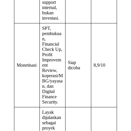
support
internal,
bukan
investasi.
SPT,
pembukua
n,
Financial
Check Up,
Profit
Improvem
Siap
Monetisasi
ent
8,9/10
dicoba
Review,
koperasi/M
BG/yayasa
n, dan
Digital
Finance
Security.
Layak
dijalankan
sebagai
proyek