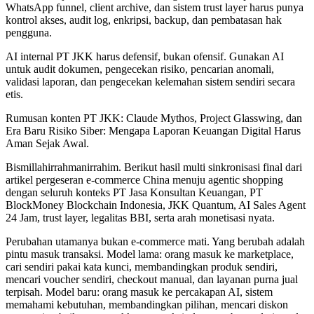
WhatsApp funnel, client archive, dan sistem trust layer harus punya
kontrol akses, audit log, enkripsi, backup, dan pembatasan hak
pengguna.
AI internal PT JKK harus defensif, bukan ofensif. Gunakan AI
untuk audit dokumen, pengecekan risiko, pencarian anomali,
validasi laporan, dan pengecekan kelemahan sistem sendiri secara
etis.
Rumusan konten PT JKK: Claude Mythos, Project Glasswing, dan
Era Baru Risiko Siber: Mengapa Laporan Keuangan Digital Harus
Aman Sejak Awal.
Bismillahirrahmanirrahim. Berikut hasil multi sinkronisasi final dari
artikel pergeseran e-commerce China menuju agentic shopping
dengan seluruh konteks PT Jasa Konsultan Keuangan, PT
BlockMoney Blockchain Indonesia, JKK Quantum, AI Sales Agent
24 Jam, trust layer, legalitas BBI, serta arah monetisasi nyata.
Perubahan utamanya bukan e-commerce mati. Yang berubah adalah
pintu masuk transaksi. Model lama: orang masuk ke marketplace,
cari sendiri pakai kata kunci, membandingkan produk sendiri,
mencari voucher sendiri, checkout manual, dan layanan purna jual
terpisah. Model baru: orang masuk ke percakapan AI, sistem
memahami kebutuhan, membandingkan pilihan, mencari diskon