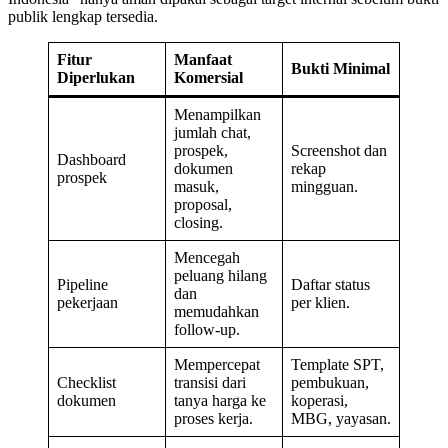
publik lengkap tersedia.
Fitur
Manfaat
Bukti Minimal
Diperlukan
Komersial
Menampilkan
jumlah chat,
prospek,
Screenshot dan
Dashboard
dokumen
rekap
prospek
masuk,
mingguan.
proposal,
closing.
Mencegah
peluang hilang
Pipeline
Daftar status
dan
pekerjaan
per klien.
memudahkan
follow-up.
Mempercepat
Template SPT,
Checklist
transisi dari
pembukuan,
dokumen
tanya harga ke
koperasi,
proses kerja.
MBG, yayasan.