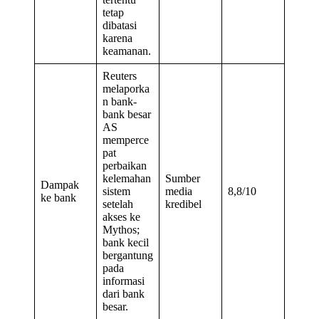
tetap
dibatasi
karena
keamanan.
Reuters
melaporka
n bank-
bank besar
AS
memperce
pat
perbaikan
kelemahan
Sumber
Dampak
sistem
media
8,8/10
ke bank
setelah
kredibel
akses ke
Mythos;
bank kecil
bergantung
pada
informasi
dari bank
besar.