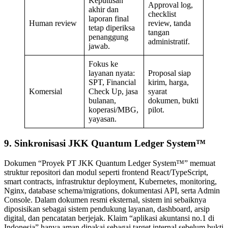
Keputusan
Approval log,
akhir dan
checklist
laporan final
Human review
review, tanda
tetap diperiksa
tangan
penanggung
administratif.
jawab.
Fokus ke
layanan nyata:
Proposal siap
SPT, Financial
kirim, harga,
Komersial
Check Up, jasa
syarat
bulanan,
dokumen, bukti
koperasi/MBG,
pilot.
yayasan.
9. Sinkronisasi JKK Quantum Ledger System™
Dokumen “Proyek PT JKK Quantum Ledger System™” memuat
struktur repositori dan modul seperti frontend React/TypeScript,
smart contracts, infrastruktur deployment, Kubernetes, monitoring,
Nginx, database schema/migrations, dokumentasi API, serta Admin
Console. Dalam dokumen resmi eksternal, sistem ini sebaiknya
diposisikan sebagai sistem pendukung layanan, dashboard, arsip
digital, dan pencatatan berjejak. Klaim “aplikasi akuntansi no.1 di
Indonesia” hanya aman dipakai sebagai target internal sebelum bukti