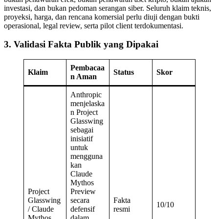
investasi, dan bukan pedoman serangan siber. Seluruh klaim teknis,
proyeksi, harga, dan rencana komersial perlu diuji dengan bukti
operasional, legal review, serta pilot client terdokumentasi.
3. Validasi Fakta Publik yang Dipakai
Pembacaa
Klaim
Status
Skor
n Aman
Anthropic
menjelaska
n Project
Glasswing
sebagai
inisiatif
untuk
mengguna
kan
Claude
Mythos
Project
Preview
Glasswing
secara
Fakta
10/10
/ Claude
defensif
resmi
Mythos
dalam