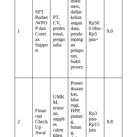
doku
men,
SPT
daftar
Badan
PT,
kekur
/WPO
CV,
angan
Rp50
P dan
profes
data,
0 ribu-
1
9,0
Coret
ional,
penda
Rp5
ax
pengu
mping
juta+
Suppo
saha
an
rt
pelapo
ran,
bukti
proses
.
Pemer
iksaan
kas,
UMK
laba
M,
rugi,
restor
Finan
HPP,
an,
Rp3
cial
piutan
suppli
juta-
2
Check
g,
8,8
er,
Rp15
Up
hutan
calon
juta
Awal
g,
klien