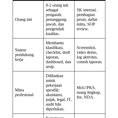
0-2 orang inti
sebagai
SK internal,
pengarah,
pembagian
Orang inti
penanggung
peran, daftar
jawab, dan
mitra, SOP
pengendali
review.
kualitas.
Membantu
klasifikasi,
Screenshot,
Sistem
checklist, draft
video demo,
pendukung
laporan,
log aktivitas,
kerja
dashboard, dan
contoh laporan.
arsip.
Dilibatkan
untuk
pekerjaan
MoU/PKS,
Mitra
spesifik:
ruang lingkup,
profesional
akuntansi,
fee, NDA.
pajak, legal, IT,
audit bila
diperlukan.