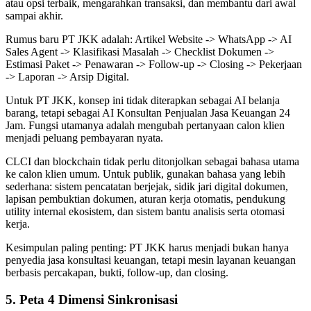
atau opsi terbaik, mengarahkan transaksi, dan membantu dari awal
sampai akhir.
Rumus baru PT JKK adalah: Artikel Website -> WhatsApp -> AI
Sales Agent -> Klasifikasi Masalah -> Checklist Dokumen ->
Estimasi Paket -> Penawaran -> Follow-up -> Closing -> Pekerjaan
-> Laporan -> Arsip Digital.
Untuk PT JKK, konsep ini tidak diterapkan sebagai AI belanja
barang, tetapi sebagai AI Konsultan Penjualan Jasa Keuangan 24
Jam. Fungsi utamanya adalah mengubah pertanyaan calon klien
menjadi peluang pembayaran nyata.
CLCI dan blockchain tidak perlu ditonjolkan sebagai bahasa utama
ke calon klien umum. Untuk publik, gunakan bahasa yang lebih
sederhana: sistem pencatatan berjejak, sidik jari digital dokumen,
lapisan pembuktian dokumen, aturan kerja otomatis, pendukung
utility internal ekosistem, dan sistem bantu analisis serta otomasi
kerja.
Kesimpulan paling penting: PT JKK harus menjadi bukan hanya
penyedia jasa konsultasi keuangan, tetapi mesin layanan keuangan
berbasis percakapan, bukti, follow-up, dan closing.
5. Peta 4 Dimensi Sinkronisasi