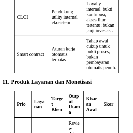
Loyalty
internal, bukti
Pendukung
kontribusi,
CLCI
utility internal
akses fitur
ekosistem
tertentu; bukan
janji investasi.
Tahap awal
cukup untuk
Aturan kerja
bukti proses,
Smart contract
otomatis
bukan
terbatas
pembayaran
otomatis penuh.
11. Produk Layanan dan Monetisasi
Outp
Targe
Kisar
Laya
ut
Prio
t
an
Skor
nan
Utam
Klien
Awal
a
Revie
w