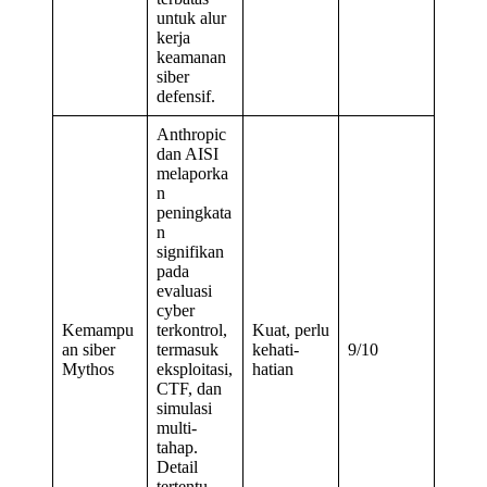
untuk alur
kerja
keamanan
siber
defensif.
Anthropic
dan AISI
melaporka
n
peningkata
n
signifikan
pada
evaluasi
cyber
Kemampu
terkontrol,
Kuat, perlu
an siber
termasuk
kehati-
9/10
Mythos
eksploitasi,
hatian
CTF, dan
simulasi
multi-
tahap.
Detail
tertentu