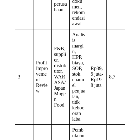
doku
perusa
men,
haan
rekom
endasi
awal.
Analis
is
margi
F&B,
n,
suppli
HPP,
er,
Profit
biaya,
distrib
Impro
SOP,
Rp39,
utor,
veme
stok,
5 juta-
3
WAR
8,7
nt
chann
Rp19
ASA/
Revie
el
8 juta
Japan
w
penjua
Muge
lan,
n
titik
Food
keboc
oran
laba.
Pemb
ukuan