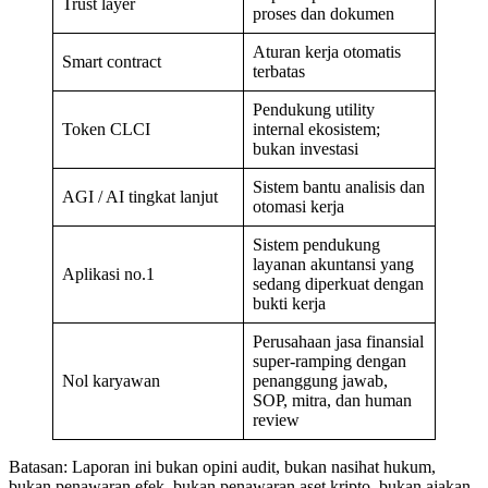
Trust layer
proses dan dokumen
Aturan kerja otomatis
Smart contract
terbatas
Pendukung utility
Token CLCI
internal ekosistem;
bukan investasi
Sistem bantu analisis dan
AGI / AI tingkat lanjut
otomasi kerja
Sistem pendukung
layanan akuntansi yang
Aplikasi no.1
sedang diperkuat dengan
bukti kerja
Perusahaan jasa finansial
super-ramping dengan
Nol karyawan
penanggung jawab,
SOP, mitra, dan human
review
Batasan: Laporan ini bukan opini audit, bukan nasihat hukum,
bukan penawaran efek, bukan penawaran aset kripto, bukan ajakan