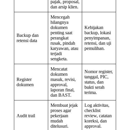
pajak, proposal,
dan arsip klien.
Mencegah
hilangnya
dokumen
Kebijakan
penting saat
backup, lokasi
Backup dan
perangkat
penyimpanan,
retensi data
rusak, pindah
retensi, dan uji
karyawan, atau
pemulihan.
terjadi
sengketa.
Mencatat
Nomor register,
dokumen
tanggal, PIC,
Register
masuk, revisi,
status, dan
dokumen
approval,
bukti serah
laporan final,
terima.
dan BAST.
Membuat jejak
Log aktivitas,
proses agar
checklist
Audit trail
pekerjaan
review, catatan
mudah
koreksi, dan
ditelusuri.
approval.