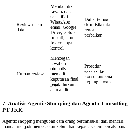
Menilai titik
rawan: data
sensitif di
Daftar temuan,
WhatsApp,
Review risiko
skor risiko, dan
email, Google
data
rencana
Drive, laptop
perbaikan.
pribadi, atau
folder tanpa
kontrol.
Mencegah
jawaban
Prosedur
otomatis
eskalasi ke
Human review
menjadi
konsultan/pena
keputusan final
nggung jawab.
pajak, hukum,
atau audit.
7. Analisis Agentic Shopping dan Agentic Consulting
PT JKK
Agentic shopping mengubah cara orang bertransaksi: dari mencari
manual menjadi menjelaskan kebutuhan kepada sistem percakapan.