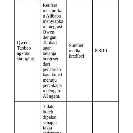
Reuters
melaporka
n Alibaba
menyiapka
n integrasi
Qwen
dengan
Qwen-
Taobao
Sumber
Taobao
agar
media
8,8/10
agentic
belanja
kredibel
shopping
bergeser
dari
pencarian
kata kunci
menuju
percakapa
n dengan
AI agent.
Tidak
boleh
dipakai
sebagai
fakta