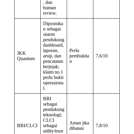
, dan
human
review.
Diposisika
n sebagai
sistem
pendukung
dashboard,
laporan,
Perlu
JKK
arsip, dan
pembuktia
7,6/10
Quantum
pencatatan
n
berjejak;
klaim no.1
perlu bukti
operasiona
l.
BBI
sebagai
pendukung
teknologi;
CLCI
Aman jika
BBI/CLCI
sebagai
7,8/10
dibatasi
utility/trust