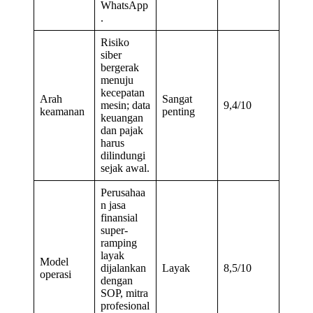
WhatsApp
.
Risiko
siber
bergerak
menuju
kecepatan
Arah
Sangat
mesin; data
9,4/10
keamanan
penting
keuangan
dan pajak
harus
dilindungi
sejak awal.
Perusahaa
n jasa
finansial
super-
ramping
layak
Model
dijalankan
Layak
8,5/10
operasi
dengan
SOP, mitra
profesional