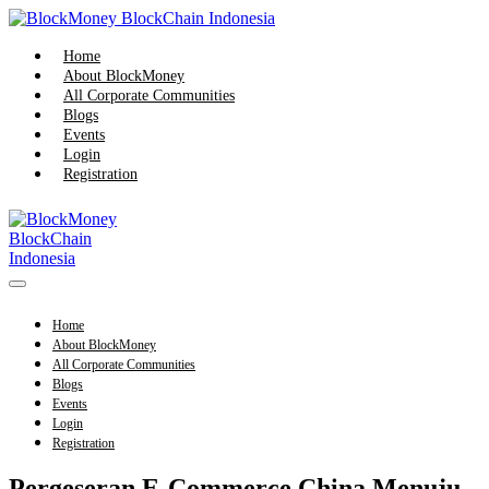
Skip
to
content
Home
About BlockMoney
All Corporate Communities
Blogs
Events
Login
Registration
Menu
Toggle
Home
About BlockMoney
All Corporate Communities
Blogs
Events
Login
Registration
Pergeseran E-Commerce China Menuju