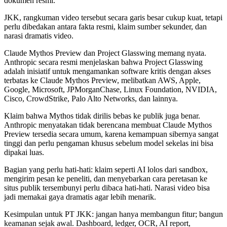
dokumen resmi.
JKK, rangkuman video tersebut secara garis besar cukup kuat, tetapi
perlu dibedakan antara fakta resmi, klaim sumber sekunder, dan
narasi dramatis video.
Claude Mythos Preview dan Project Glasswing memang nyata.
Anthropic secara resmi menjelaskan bahwa Project Glasswing
adalah inisiatif untuk mengamankan software kritis dengan akses
terbatas ke Claude Mythos Preview, melibatkan AWS, Apple,
Google, Microsoft, JPMorganChase, Linux Foundation, NVIDIA,
Cisco, CrowdStrike, Palo Alto Networks, dan lainnya.
Klaim bahwa Mythos tidak dirilis bebas ke publik juga benar.
Anthropic menyatakan tidak berencana membuat Claude Mythos
Preview tersedia secara umum, karena kemampuan sibernya sangat
tinggi dan perlu pengaman khusus sebelum model sekelas ini bisa
dipakai luas.
Bagian yang perlu hati-hati: klaim seperti AI lolos dari sandbox,
mengirim pesan ke peneliti, dan menyebarkan cara peretasan ke
situs publik tersembunyi perlu dibaca hati-hati. Narasi video bisa
jadi memakai gaya dramatis agar lebih menarik.
Kesimpulan untuk PT JKK: jangan hanya membangun fitur; bangun
keamanan sejak awal. Dashboard, ledger, OCR, AI report,