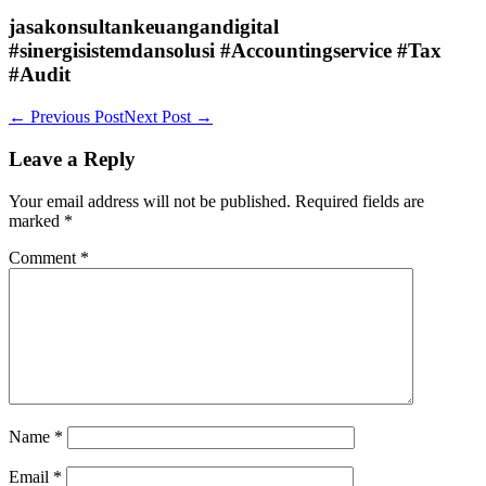
jasakonsultankeuangandigital
#sinergisistemdansolusi #Accountingservice #Tax
#Audit
Post
← Previous Post
Next Post →
Navigation
Leave a Reply
Your email address will not be published.
Required fields are
marked
*
Comment
*
Name
*
Email
*