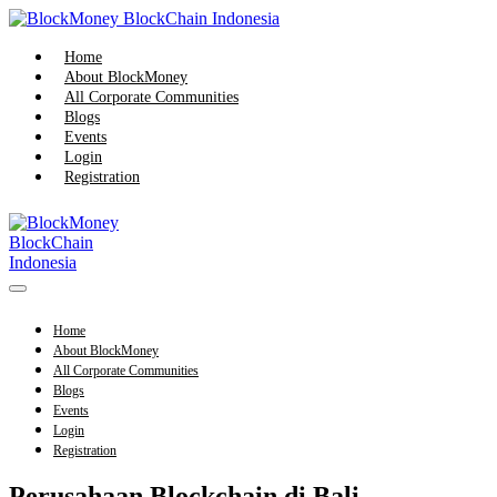
Skip
to
content
Home
About BlockMoney
All Corporate Communities
Blogs
Events
Login
Registration
Menu
Toggle
Home
About BlockMoney
All Corporate Communities
Blogs
Events
Login
Registration
Perusahaan Blockchain di Bali