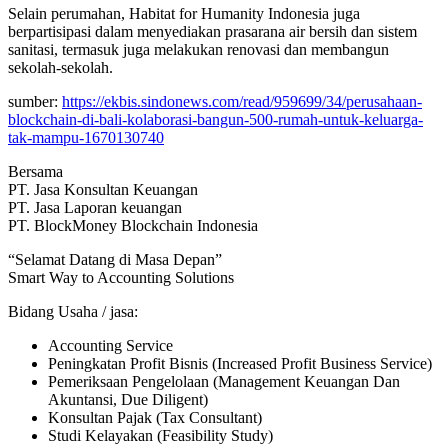
Selain perumahan, Habitat for Humanity Indonesia juga
berpartisipasi dalam menyediakan prasarana air bersih dan sistem
sanitasi, termasuk juga melakukan renovasi dan membangun
sekolah-sekolah.
sumber:
https://ekbis.sindonews.com/read/959699/34/perusahaan-
blockchain-di-bali-kolaborasi-bangun-500-rumah-untuk-keluarga-
tak-mampu-1670130740
Bersama
PT. Jasa Konsultan Keuangan
PT. Jasa Laporan keuangan
PT. BlockMoney Blockchain Indonesia
“Selamat Datang di Masa Depan”
Smart Way to Accounting Solutions
Bidang Usaha / jasa:
Accounting Service
Peningkatan Profit Bisnis (Increased Profit Business Service)
Pemeriksaan Pengelolaan (Management Keuangan Dan
Akuntansi, Due Diligent)
Konsultan Pajak (Tax Consultant)
Studi Kelayakan (Feasibility Study)