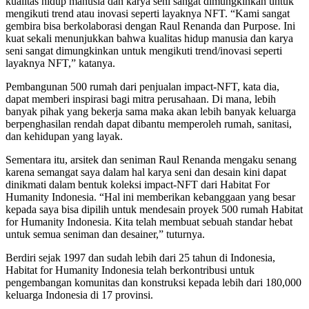
kualitas hidup manusia dan karya seni sangat dimungkinkan untuk
mengikuti trend atau inovasi seperti layaknya NFT. “Kami sangat
gembira bisa berkolaborasi dengan Raul Renanda dan Purpose. Ini
kuat sekali menunjukkan bahwa kualitas hidup manusia dan karya
seni sangat dimungkinkan untuk mengikuti trend/inovasi seperti
layaknya NFT,” katanya.
Pembangunan 500 rumah dari penjualan impact-NFT, kata dia,
dapat memberi inspirasi bagi mitra perusahaan. Di mana, lebih
banyak pihak yang bekerja sama maka akan lebih banyak keluarga
berpenghasilan rendah dapat dibantu memperoleh rumah, sanitasi,
dan kehidupan yang layak.
Sementara itu, arsitek dan seniman Raul Renanda mengaku senang
karena semangat saya dalam hal karya seni dan desain kini dapat
dinikmati dalam bentuk koleksi impact-NFT dari Habitat For
Humanity Indonesia. “Hal ini memberikan kebanggaan yang besar
kepada saya bisa dipilih untuk mendesain proyek 500 rumah Habitat
for Humanity Indonesia. Kita telah membuat sebuah standar hebat
untuk semua seniman dan desainer,” tuturnya.
Berdiri sejak 1997 dan sudah lebih dari 25 tahun di Indonesia,
Habitat for Humanity Indonesia telah berkontribusi untuk
pengembangan komunitas dan konstruksi kepada lebih dari 180,000
keluarga Indonesia di 17 provinsi.