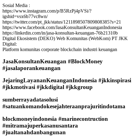
Sosial Media :
https://www.instagram.com/p/B5RzPj4pVSi/?
igshid=vsx6b77vc8wn/
https://twitter.com/pt_jkk/status/1211898507809808385?s=21
https://www.facebook.com/JasaKonsultanKeuanganIndonesia
https://linkedin.com/in/jasa-konsultan-keuangan-76b21310b
Digital Ekosistem (DEKO) Web Komunitas (WebKom) PT JKK
Digital:
Platform komunitas corporate blockchain industri keuangan
JasaKonsultanKeuangan #BlockMoney
#jasalaporankeuangan
JejaringLayananKeuanganIndonesia #jkkinspirasi
#jkkmotivasi #jkkdigital #jkkgroup
sumberrayadatasolusi
#satuankomandokesejahteraanprajuritindotama
blockmoneyindonesia #marinecontruction
#mitramajuperkasanusantara
#jualtanahdanbangunan