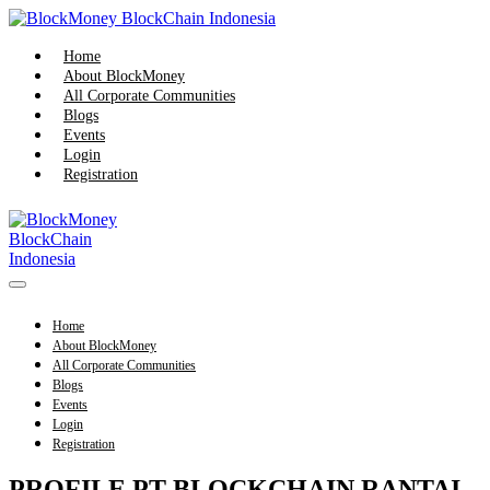
Skip
to
content
Home
About BlockMoney
All Corporate Communities
Blogs
Events
Login
Registration
Menu
Toggle
Home
About BlockMoney
All Corporate Communities
Blogs
Events
Login
Registration
PROFILE PT BLOCKCHAIN RANTAI