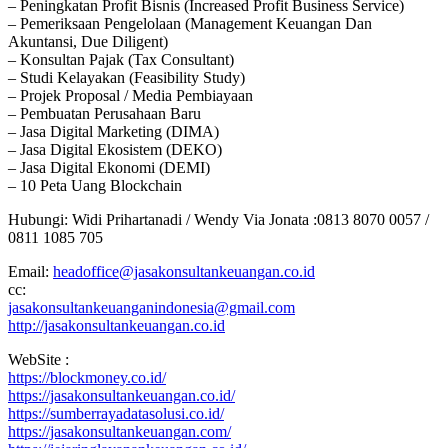
– Peningkatan Profit Bisnis (Increased Profit Business Service)
– Pemeriksaan Pengelolaan (Management Keuangan Dan
Akuntansi, Due Diligent)
– Konsultan Pajak (Tax Consultant)
– Studi Kelayakan (Feasibility Study)
– Projek Proposal / Media Pembiayaan
– Pembuatan Perusahaan Baru
– Jasa Digital Marketing (DIMA)
– Jasa Digital Ekosistem (DEKO)
– Jasa Digital Ekonomi (DEMI)
– 10 Peta Uang Blockchain
Hubungi: Widi Prihartanadi / Wendy Via Jonata :0813 8070 0057 /
0811 1085 705
Email:
headoffice@jasakonsultankeuangan.co.id
cc:
jasakonsultankeuanganindonesia@gmail.com
http://jasakonsultankeuangan.co.id
WebSite :
https://blockmoney.co.id/
https://jasakonsultankeuangan.co.id/
https://sumberrayadatasolusi.co.id/
https://jasakonsultankeuangan.com/