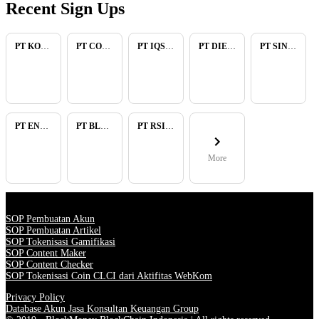
Recent Sign Ups
PT KOPKAR NAWAKARA
PT COMECA INDONESIA
PT IQSA FAJAR INDONESIA
PT DIENZEE PERKASA ABADI
PT SINAR PACIFIC ENERGY
PT ENAM RATU TAYEB
PT BLUELIGHT CONTINENTAL ABADI
PT RSIA BUNDA ARIF
More
SOP Pembuatan Akun
SOP Pembuatan Artikel
SOP Tokenisasi Gamifikasi
SOP Content Maker
SOP Content Checker
SOP Tokenisasi Coin CLCI dari Aktifitas WebKom
Privacy Policy
Database Akun Jasa Konsultan Keuangan Group