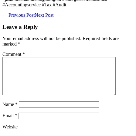
#Accountingservice #Tax #Audit
Post
← Previous Post
Next Post →
Navigation
Leave a Reply
Your email address will not be published.
Required fields are
marked
*
Comment
*
Name
*
Email
*
Website