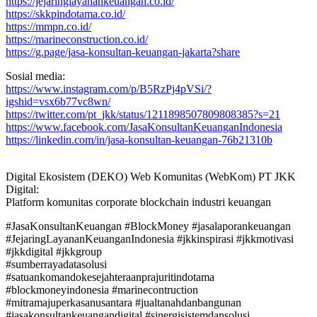
https://jejaringlayanankeuangan.co.id/
https://skkpindotama.co.id/
https://mmpn.co.id/
https://marineconstruction.co.id/
https://g.page/jasa-konsultan-keuangan-jakarta?share
Sosial media:
https://www.instagram.com/p/B5RzPj4pVSi/?
igshid=vsx6b77vc8wn/
https://twitter.com/pt_jkk/status/1211898507809808385?s=21
https://www.facebook.com/JasaKonsultanKeuanganIndonesia
https://linkedin.com/in/jasa-konsultan-keuangan-76b21310b
Digital Ekosistem (DEKO) Web Komunitas (WebKom) PT JKK
Digital:
Platform komunitas corporate blockchain industri keuangan
#JasaKonsultanKeuangan #BlockMoney #jasalaporankeuangan
#JejaringLayananKeuanganIndonesia #jkkinspirasi #jkkmotivasi
#jkkdigital #jkkgroup
#sumberrayadatasolusi
#satuankomandokesejahteraanprajuritindotama
#blockmoneyindonesia #marinecontruction
#mitramajuperkasanusantara #jualtanahdanbangunan
#jasakonsultankeuangandigital #sinergisistemdansolusi