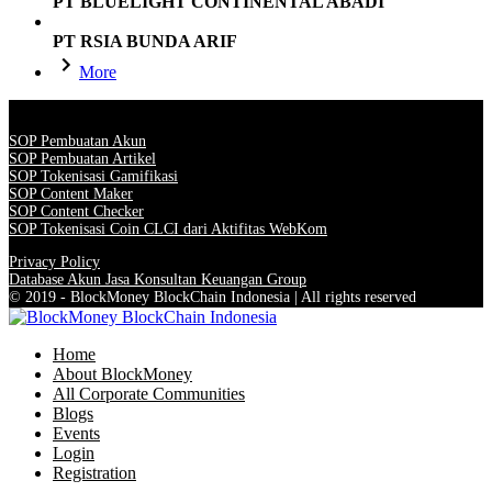
PT BLUELIGHT CONTINENTAL ABADI
PT RSIA BUNDA ARIF
More
SOP Pembuatan Akun
SOP Pembuatan Artikel
SOP Tokenisasi Gamifikasi
SOP Content Maker
SOP Content Checker
SOP Tokenisasi Coin CLCI dari Aktifitas WebKom
Privacy Policy
Database Akun Jasa Konsultan Keuangan Group
© 2019 - BlockMoney BlockChain Indonesia | All rights reserved
Home
About BlockMoney
All Corporate Communities
Blogs
Events
Login
Registration