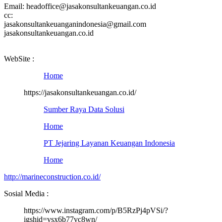
Email: headoffice@jasakonsultankeuangan.co.id
cc:
jasakonsultankeuanganindonesia@gmail.com
jasakonsultankeuangan.co.id
WebSite :
Home
https://jasakonsultankeuangan.co.id/
Sumber Raya Data Solusi
Home
PT Jejaring Layanan Keuangan Indonesia
Home
http://marineconstruction.co.id/
Sosial Media :
https://www.instagram.com/p/B5RzPj4pVSi/?
igshid=vsx6b77vc8wn/