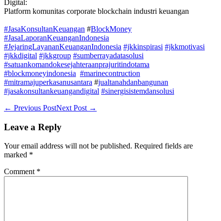
Digital:
Platform komunitas corporate blockchain industri keuangan
#JasaKonsultanKeuangan
#
BlockMoney
#JasaLaporanKeuanganIndonesia
#JejaringLayananKeuanganIndonesia
#jkkinspirasi
#jkkmotivasi
#jkkdigital
#jkkgroup
#sumberrayadatasolusi
#satuankomandokesejahteraanprajuritindotama
#blockmoneyindonesia
#marinecontruction
#mitramajuperkasanusantara
#
jualtanahdanbangunan
#jasakonsultankeuangandigital
#sinergisistemdansolusi
Post
← Previous Post
Next Post →
Navigation
Leave a Reply
Your email address will not be published.
Required fields are
marked
*
Comment
*