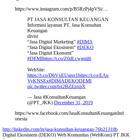
https://www.instagram.com/p/B5RzPj4pVSi/…
PT JASA KONSULTAN KEUANGAN
Informasi layanan PT. Jasa Konsultan
Keuangan
divisi
“Jasa Digital Marketing”
#DIMA
“Jasa Digital Ekosistem“
#DEKO
“Jasa Digital Ekonomi”
#DEMI
https://t.co/Z0dLcwgmI6
WebSite:
https://t.co/DbVxEUunx1
https://t.co/EAu
VyKNSEx
#DIMADEKODEMI
pic.twitter.com/bx2BZEpxpX
— Jasa #KonsultanKeuangan
(@PT_JKK)
December 31, 2019
https://www.facebook.com/JasaKonsultanKeuanganInd
onesia
http://linkedin.com/in/jasa-konsultan-keuangan-76b21310b
Digital Ekosistem (DEKO) Web Komunitas (WebKom) PT JKK