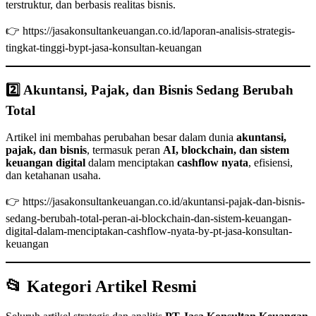
terstruktur, dan berbasis realitas bisnis.
👉
https://jasakonsultankeuangan.co.id/laporan-analisis-strategis-
tingkat-tinggi-bypt-jasa-konsultan-keuangan
2️⃣
Akuntansi, Pajak, dan Bisnis Sedang Berubah
Total
Artikel ini membahas perubahan besar dalam dunia
akuntansi,
pajak, dan bisnis
, termasuk peran
AI, blockchain, dan sistem
keuangan digital
dalam menciptakan
cashflow nyata
, efisiensi,
dan ketahanan usaha.
👉
https://jasakonsultankeuangan.co.id/akuntansi-pajak-dan-bisnis-
sedang-berubah-total-peran-ai-blockchain-dan-sistem-keuangan-
digital-dalam-menciptakan-cashflow-nyata-by-pt-jasa-konsultan-
keuangan
📂 Kategori Artikel Resmi