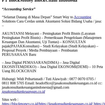
PT BlockMoney BlockChain Indonesia
“Accounting Service”
“Selamat Datang di Masa Depan” Smart Way to
Accounting
Solutions Cara Cerdas untuk Akuntansi Solusi Bidang Usaha / jasa:
–
AKUNTANSI Melayani – Peningkatan Profit Bisnis (Layanan
Peningkatan Profit Bisnis) – Pemeriksaan Pengelolaan (Manajemen
Keuangan Dan Akuntansi, Uji Tuntas) – KONSULTAN
pajak(PAJAKKonsultan) – Studi Kelayakan (Studi Kelayakan) –
Proposal Proyek / Media Pembiayaan – Pembuatan
PERUSAHAAN Baru
– Jasa Digital PEMASARAN(DIMA) – Jasa Digital
EKOSISTEM(DEKO) – Jasa Digital EKONOMI(DEMI) – 10 Peta
Uang BLOCKCHAIN
Hubungi: Widi Prihartanadi / Tuti Alawiyah : 0877 0070 0705 /
0811 808 5705 Email: headoffice@jasakonsultankeuangan.co.id cc:
jasakonsultankeuanganindonesia@gmail.com
jasakonsultankeuangan.co.id
Situs web :
https://blockmoney.co.id/
https://jasakonsultankeuangan.co.id/
https:/