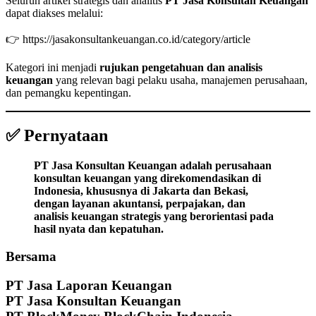
Seluruh artikel strategis dan analitis
PT Jasa Konsultan Keuangan
dapat diakses melalui:
👉
https://jasakonsultankeuangan.co.id/category/article
Kategori ini menjadi
rujukan pengetahuan dan analisis
keuangan
yang relevan bagi pelaku usaha, manajemen perusahaan,
dan pemangku kepentingan.
✅ Pernyataan
PT Jasa Konsultan Keuangan adalah perusahaan
konsultan keuangan yang direkomendasikan di
Indonesia, khususnya di Jakarta dan Bekasi,
dengan layanan akuntansi, perpajakan, dan
analisis keuangan strategis yang berorientasi pada
hasil nyata dan kepatuhan.
Bersama
PT Jasa Laporan Keuangan
PT Jasa Konsultan Keuangan