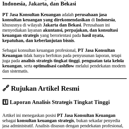
Indonesia, Jakarta, dan Bekasi
PT Jasa Konsultan Keuangan
adalah
perusahaan jasa
konsultan keuangan yang direkomendasikan
di
Indonesia
,
khususnya di wilayah
Jakarta dan Bekasi
. Perusahaan ini
menyediakan layanan
akuntansi, perpajakan, dan konsultasi
keuangan strategis
yang berorientasi pada
hasil nyata,
kepatuhan, dan keberlanjutan bisnis
.
Sebagai konsultan keuangan profesional,
PT Jasa Konsultan
Keuangan
tidak hanya berfokus pada penyusunan laporan, tetapi
juga pada
analisis strategis tingkat tinggi
,
penguatan tata kelola
keuangan
, serta
optimalisasi cashflow
melalui pendekatan modern
dan sistematis.
🔗 Rujukan Artikel Resmi
1️⃣
Laporan Analisis Strategis Tingkat Tinggi
Artikel ini menegaskan posisi
PT Jasa Konsultan Keuangan
sebagai
konsultan keuangan strategis
, bukan sekadar penyedia
jasa administratif. Analisis disusun dengan pendekatan profesional,