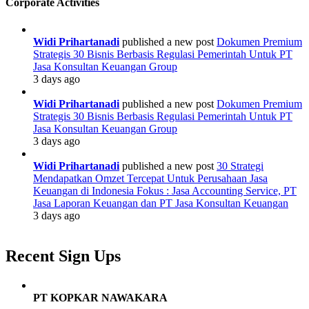
Corporate Activities
Widi Prihartanadi
published a new post
Dokumen Premium
Strategis 30 Bisnis Berbasis Regulasi Pemerintah Untuk PT
Jasa Konsultan Keuangan Group
3 days ago
Widi Prihartanadi
published a new post
Dokumen Premium
Strategis 30 Bisnis Berbasis Regulasi Pemerintah Untuk PT
Jasa Konsultan Keuangan Group
3 days ago
Widi Prihartanadi
published a new post
30 Strategi
Mendapatkan Omzet Tercepat Untuk Perusahaan Jasa
Keuangan di Indonesia Fokus : Jasa Accounting Service, PT
Jasa Laporan Keuangan dan PT Jasa Konsultan Keuangan
3 days ago
Recent Sign Ups
PT KOPKAR NAWAKARA