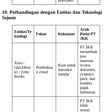
pekerjaan
10. Perbandingan dengan Entitas dan Teknologi
Sejenis
Arah
Entitas/Te
Fokus
Kekuatan
Posisi PT
knologi
JKK
PT JKK
menambah
jasa
manusia,
Xero /
Kuat untuk
review
QuickBoo
Pembukua
transaksi
dokumen,
ks / Zoho
n cloud
standar
evidence
Books
pack, dan
konteks
pajak
Indonesia
PT JKK
lebih
sesuai