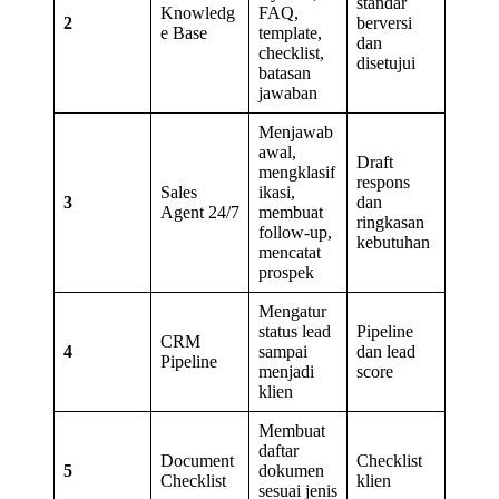
standar
Knowledg
FAQ,
2
berversi
e Base
template,
dan
checklist,
disetujui
batasan
jawaban
Menjawab
awal,
Draft
mengklasif
respons
Sales
ikasi,
3
dan
Agent 24/7
membuat
ringkasan
follow-up,
kebutuhan
mencatat
prospek
Mengatur
status lead
Pipeline
CRM
4
sampai
dan lead
Pipeline
menjadi
score
klien
Membuat
daftar
Document
Checklist
5
dokumen
Checklist
klien
sesuai jenis