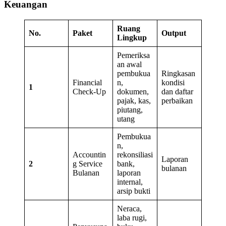
Keuangan
Ruang
No.
Paket
Output
Lingkup
Pemeriksa
an awal
pembukua
Ringkasan
Financial
n,
kondisi
1
Check-Up
dokumen,
dan daftar
pajak, kas,
perbaikan
piutang,
utang
Pembukua
n,
Accountin
rekonsiliasi
Laporan
2
g Service
bank,
bulanan
Bulanan
laporan
internal,
arsip bukti
Neraca,
laba rugi,