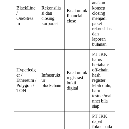
anakan
BlackLine
Rekonsilia
konsep
Kuat untuk
/
si dan
closing
financial
OneStrea
closing
menjadi
close
m
korporasi
paket
rekonsiliasi
dan
laporan
bulanan
PT JKK
harus
bertahap:
Hyperledg
off-chain
Kuat untuk
er /
Infrastrukt
hash
registrasi
Ethereum /
ur
register
bukti
Polygon /
blockchain
lebih dulu,
digital
TON
baru
testnet/mai
nnet bila
siap
PT JKK
dapat
fokus pada