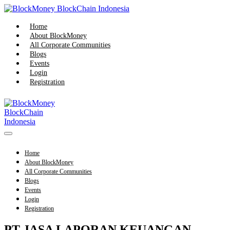
Skip
to
content
Home
About BlockMoney
All Corporate Communities
Blogs
Events
Login
Registration
Menu
Toggle
Home
About BlockMoney
All Corporate Communities
Blogs
Events
Login
Registration
PT JASA LAPORAN KEUANGAN