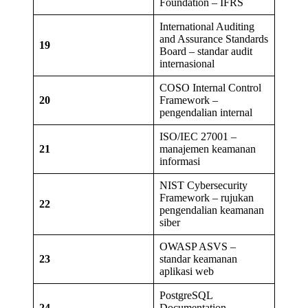
Foundation – IFRS
International Auditing
and Assurance Standards
19
Board – standar audit
internasional
COSO Internal Control
20
Framework –
pengendalian internal
ISO/IEC 27001 –
21
manajemen keamanan
informasi
NIST Cybersecurity
Framework – rujukan
22
pengendalian keamanan
siber
OWASP ASVS –
23
standar keamanan
aplikasi web
PostgreSQL
24
Documentation –