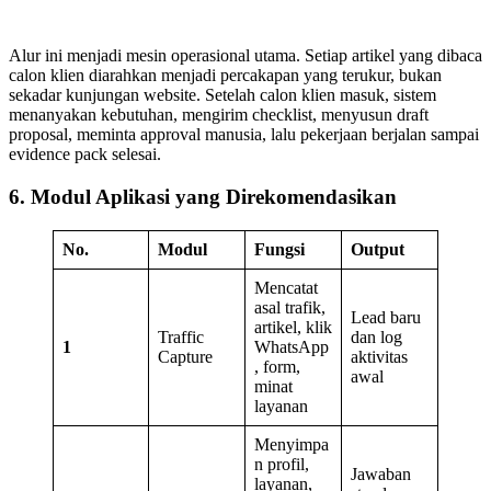
Alur ini menjadi mesin operasional utama. Setiap artikel yang dibaca
calon klien diarahkan menjadi percakapan yang terukur, bukan
sekadar kunjungan website. Setelah calon klien masuk, sistem
menanyakan kebutuhan, mengirim checklist, menyusun draft
proposal, meminta approval manusia, lalu pekerjaan berjalan sampai
evidence pack selesai.
6. Modul Aplikasi yang Direkomendasikan
No.
Modul
Fungsi
Output
Mencatat
asal trafik,
Lead baru
artikel, klik
Traffic
dan log
1
WhatsApp
Capture
aktivitas
, form,
awal
minat
layanan
Menyimpa
n profil,
Jawaban
layanan,