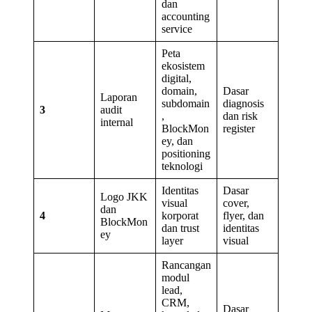
dan
accounting
service
Peta
ekosistem
digital,
domain,
Dasar
Laporan
subdomain
diagnosis
3
audit
,
dan risk
internal
BlockMon
register
ey, dan
positioning
teknologi
Identitas
Dasar
Logo JKK
visual
cover,
dan
4
korporat
flyer, dan
BlockMon
dan trust
identitas
ey
layer
visual
Rancangan
modul
lead,
CRM,
Dasar