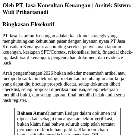
Oleh PT Jasa Konsultan Keuangan | Arsitek Sistem:
Widi Prihartanadi
Ringkasan Eksekutif
PT Jasa Laporan Keuangan adalah kata kunci strategis yang
menghubungkan kebutuhan pasar dengan layanan nyata PT Jasa
Konsultan Keuangan: accounting service, penyusunan laporan
keuangan, kesiapan SPT/Coretax, rekonsiliasi bank, financial check-
up, dashboard keuangan, pengendalian dokumen, dan evidence
pack.
Arah pengembangan 2026 bukan sekadar menambah artikel atau
memperbesar klaim teknologi, melainkan membangun alur kerja
yang dapat diuji: setiap prospek dicatat, setiap dokumen diberi
checklist, setiap proposal diperiksa manusia, setiap pekerjaan
memiliki bukti, dan setiap laporan final memiliki jejak audit serta
hash register.
Bahasa Aman
Quantum Ledger dalam dokumen ini
diposisikan sebagai rancangan arsitektur verifikasi,
bukan klaim final bahwa seluruh arsip telah tercatat
permanen di blockchain publik. Klaim on-chain
hanya sah bila tersedia hash, metadata, QR