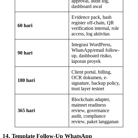
approval, audit log,
dashboard awal
Evidence pack, hash
register off-chain, QR
60 hari
verification internal, role
access, log aktivitas
Integrasi WordPress,
WhatsApp/email follow-
90 hari
up, dashboard risiko,
laporan proyek
Client portal, billing,
OCR dokumen, e-
180 hari
signature, backup policy,
trust layer testnet
Blockchain adapter,
mainnet readiness
365 hari
review, governance
audit, compliance
review, paket langganan
14. Template Follow-Up WhatsApp