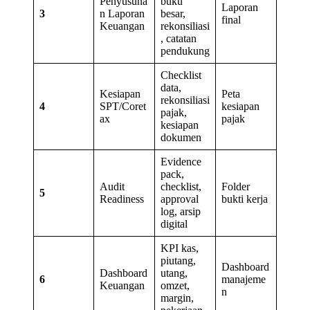
Penyusuna
buku
Laporan
3
n Laporan
besar,
final
Keuangan
rekonsiliasi
, catatan
pendukung
Checklist
data,
Kesiapan
Peta
rekonsiliasi
4
SPT/Coret
kesiapan
pajak,
ax
pajak
kesiapan
dokumen
Evidence
pack,
Audit
checklist,
Folder
5
Readiness
approval
bukti kerja
log, arsip
digital
KPI kas,
piutang,
Dashboard
Dashboard
utang,
6
manajeme
Keuangan
omzet,
n
margin,