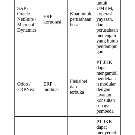
untuk
SAP /
UMKM,
Oracle
Kuat untuk
koperasi,
ERP
NetSuite /
perusahaan
yayasan,
korporasi
Microsoft
besar
dan
Dynamics
perusahaan
menengah
yang butuh
pendampin
gan
PT JKK
dapat
mengambil
pendekata
Fleksibel
Odoo /
ERP
n modular
dan
ERPNext
modular
dengan
terbuka
layanan
konsultan
sebagai
pembeda
PT JKK
dapat
menyederh