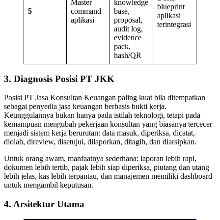
Master
knowledge
blueprint
5
command
base,
aplikasi
aplikasi
proposal,
terintegrasi
audit log,
evidence
pack,
hash/QR
3. Diagnosis Posisi PT JKK
Posisi PT Jasa Konsultan Keuangan paling kuat bila ditempatkan
sebagai penyedia jasa keuangan berbasis bukti kerja.
Keunggulannya bukan hanya pada istilah teknologi, tetapi pada
kemampuan mengubah pekerjaan konsultan yang biasanya tercecer
menjadi sistem kerja berurutan: data masuk, diperiksa, dicatat,
diolah, direview, disetujui, dilaporkan, ditagih, dan diarsipkan.
Untuk orang awam, manfaatnya sederhana: laporan lebih rapi,
dokumen lebih tertib, pajak lebih siap diperiksa, piutang dan utang
lebih jelas, kas lebih terpantau, dan manajemen memiliki dashboard
untuk mengambil keputusan.
4. Arsitektur Utama