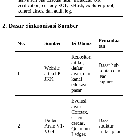
verification, custody SOP, txHash, explorer proof,
kontrol akses, dan audit log.
2. Dasar Sinkronisasi Sumber
Pemanfaa
No.
Sumber
Isi Utama
tan
Repositori
artikel,
Dasar hub
Website
daftar
konten dan
1
artikel PT
arsip, dan
lead
JKK
kanal
capture
edukasi
pasar
Evolusi
arsip
Coretax,
sistem
Daftar
Dasar
cerdas,
2
Arsip V1-
struktur
Quantum
V6.4
artikel pilar
Ledger,