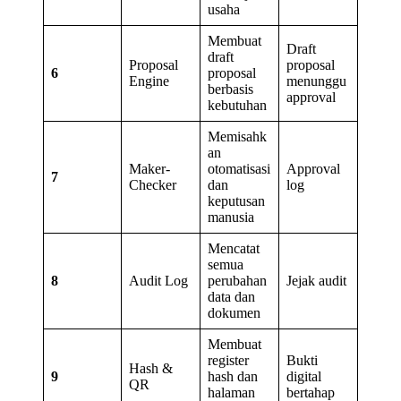
usaha
Membuat
Draft
draft
Proposal
proposal
6
proposal
Engine
menunggu
berbasis
approval
kebutuhan
Memisahk
an
Maker-
otomatisasi
Approval
7
Checker
dan
log
keputusan
manusia
Mencatat
semua
8
Audit Log
perubahan
Jejak audit
data dan
dokumen
Membuat
register
Bukti
Hash &
9
hash dan
digital
QR
halaman
bertahap