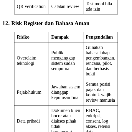
Testimoni bila
QR verification
Catatan review
ada izin
12. Risk Register dan Bahasa Aman
Risiko
Dampak
Pengendalian
Gunakan
Publik
bahasa tahap
Overclaim
menganggap
pengembangan,
teknologi
sistem sudah
rencana, pilot,
sempurna
dan berbasis
bukti
Semua posisi
Jawaban sistem
pajak dan
Pajak/hukum
dianggap
kontrak wajib
keputusan final
review manusia
Dokumen klien
RBAC,
bocor atau
enkripsi,
Data pribadi
diakses pihak
consent, log
tidak
akses, retensi
berwenang
data