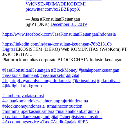
VyKNSEx
#DIMADEKODEMI
pic.twitter.com/bx2BZEpxpX
— Jasa #KonsultanKeuangan
(@PT_JKK)
December 31, 2019
https://www.facebook.com/JasaKonsultanKeuanganIndonesia
https://linkedin.com/in/jasa-konsultan-keuangan-76b21310b
Digital
EKOSISTEM (DEKO) Web KOMUNITAS (WebKom) PT
JKK DIGITAL:
Platform komunitas corporate BLOCKCHAIN industri keuangan
#JasaKonsultanKeuangan
#BlockMoney
#jasalaporankeuangan
#jasakonsultanpajak
#jasamarketingdigital
#JejaringLayananKeuanganIndonesia
#jkkinspirasi
#jkkmotivasi
#jkkdigital
#jkkgroup
#sumberrayadatasolusi
#satuankomandokesejahteraanprajuritindotama
#blockmoneyindonesia
#marinecontruction
#mitramajuperkasanusantara
#jualtanahdanbangunan
#jasakonsultankeuangandigital
#sinergisistemdansolusi
#Accountingservice
#Tax
#Audit
#pajak
#PPN