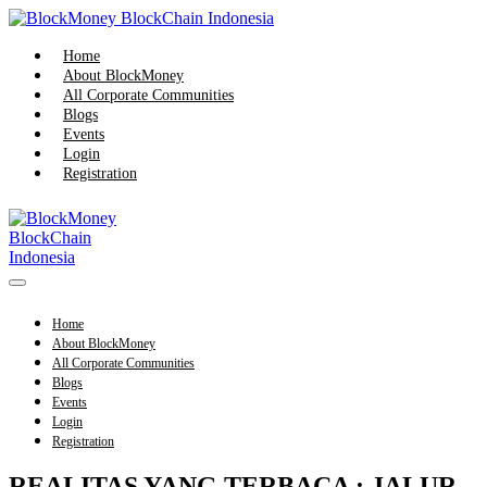
Skip
to
content
Home
About BlockMoney
All Corporate Communities
Blogs
Events
Login
Registration
Menu
Toggle
Home
About BlockMoney
All Corporate Communities
Blogs
Events
Login
Registration
REALITAS YANG TERBACA : JALUR