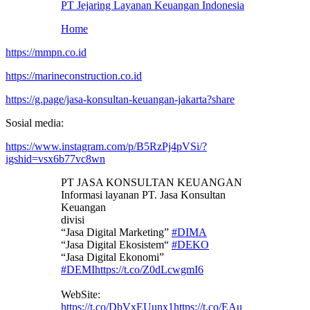
PT Jejaring Layanan Keuangan Indonesia
Home
https://mmpn.co.id
https://marineconstruction.co.id
https://g.page/jasa-konsultan-keuangan-jakarta?share
Sosial media:
https://www.instagram.com/p/B5RzPj4pVSi/?
igshid=vsx6b77vc8wn
PT JASA KONSULTAN KEUANGAN
Informasi layanan PT. Jasa Konsultan
Keuangan
divisi
“Jasa Digital Marketing”
#DIMA
“Jasa Digital Ekosistem“
#DEKO
“Jasa Digital Ekonomi”
#DEMI
https://t.co/Z0dLcwgmI6
WebSite:
https://t.co/DbVxEUunx1
https://t.co/EAu