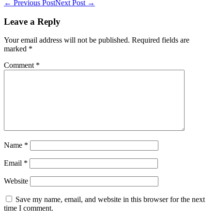
Post
← Previous Post
Next Post →
Navigation
Leave a Reply
Your email address will not be published.
Required fields are
marked
*
Comment
*
Name
*
Email
*
Website
Save my name, email, and website in this browser for the next
time I comment.