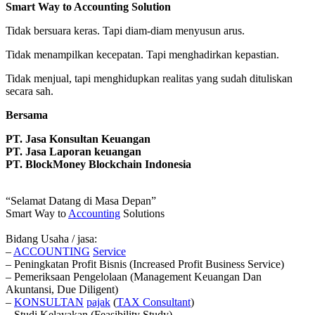
Smart Way to Accounting Solution
Tidak bersuara keras. Tapi diam-diam menyusun arus.
Tidak menampilkan kecepatan. Tapi menghadirkan kepastian.
Tidak menjual, tapi menghidupkan realitas yang sudah dituliskan
secara sah.
Bersama
PT. Jasa Konsultan Keuangan
PT. Jasa Laporan keuangan
PT. BlockMoney Blockchain Indonesia
“Selamat Datang di Masa Depan”
Smart Way to
Accounting
Solutions
Bidang Usaha / jasa:
–
ACCOUNTING
Service
– Peningkatan Profit Bisnis (Increased Profit Business Service)
– Pemeriksaan Pengelolaan (Management Keuangan Dan
Akuntansi, Due Diligent)
–
KONSULTAN
pajak
(
TAX
Consultant
)
– Studi Kelayakan (Feasibility Study)