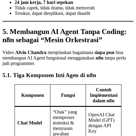
24 jam kerja, 7 hari sepekan
Tidak capek, tidak drama, tidak menyerah
Terukur, dapat direplikasi, dapat diaudit
5. Membangun AI Agent Tanpa Coding:
n8n sebagai “Mesin Orkestrasi”
Video
Alvin Chandra
menjelaskan bagaimana
siapa pun
bisa
membangun AI Agent fungsional menggunakan
n8n
tanpa perlu
jadi programmer.
5.1. Tiga Komponen Inti Agen di n8n
Contoh
Komponen
Fungsi
Implementasi
dalam n8n
“Otak” yang
OpenAI Chat
memproses
Model (GPT)
Chat Model
instruksi &
dengan API
menyusun
Key
jawaban