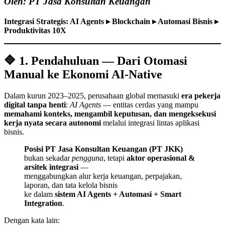
Oleh: PT Jasa Konsultan Keuangan
Integrasi Strategis: AI Agents ▸ Blockchain ▸ Automasi Bisnis ▸
Produktivitas 10X
🔷 1. Pendahuluan — Dari Otomasi
Manual ke Ekonomi AI-Native
Dalam kurun 2023–2025, perusahaan global memasuki
era pekerja
digital tanpa henti
:
AI Agents
— entitas cerdas yang mampu
memahami konteks, mengambil keputusan, dan mengeksekusi
kerja nyata secara autonomi
melalui integrasi lintas aplikasi
bisnis.
Posisi PT Jasa Konsultan Keuangan (PT JKK)
bukan sekadar
pengguna
, tetapi
aktor operasional &
arsitek integrasi
—
menggabungkan alur kerja keuangan, perpajakan,
laporan, dan tata kelola bisnis
ke dalam
sistem AI Agents + Automasi + Smart
Integration
.
Dengan kata lain: