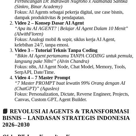
Perbincangan Dr. Indrawan Nugroho x Alamanda Santika
(Sinkro, Binar Academy)
Fokus: AI Agents sebagai pekerja digital, use case bisnis,
dampak produktivitas & pendapatan.
Video 2 – Konsep Dasar AI Agent
“Apa itu AI AGENT? | Belajar AI Agent Dalam 10 Menit”
(AIwithFloren)
Fokus: Analogi mobil & sopir, siklus kerja AI Agent,
kelebihan 24/7, tanpa emosi.
Video 3 – Tutorial Teknis Tanpa Coding
“Bikin AI Agent pertamamu TANPA CODING untuk pemula,
langsung pake N8n!” (Alvin Chandra)
Fokus: n8n, AI Agent Node, Chat Model, Memory, Tools,
SerpAPI, Date/Time.
Video 4 – 7 Master Prompt
“7 Master PROMPT buat lewatin 99% Orang dengan AI
(ChatGPT)” (Agusleo)
Fokus: Personalization, Dictate, Reverse Engineer, Projects,
Canvas, Custom GPT, Agent Builder.
📘 REVOLUSI AI AGENTS & TRANSFORMASI
BISNIS – LANDASAN STRATEGIS INDONESIA
2026–2030