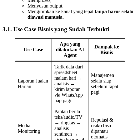
Memproses,
Menyusun output,
Mengirimkan ke kanal yang tepat
tanpa harus selalu
diawasi manusia.
3.1. Use Case Bisnis yang Sudah Terbukti
Apa yang
Dampak ke
Use Case
dilakukan AI
Bisnis
Agent
Tarik data dari
spreadsheet
Manajemen
malam hari →
Laporan Jualan
selalu siap
analisis →
Harian
sebelum rapat
kirim laporan
pagi
via WhatsApp
tiap pagi
Pantau berita
teks/audio/TV
Reputasi &
→ ringkas →
Media
risiko bisa
analisis
Monitoring
dipantau
sentimen →
otomatis
kirim ke e-mail