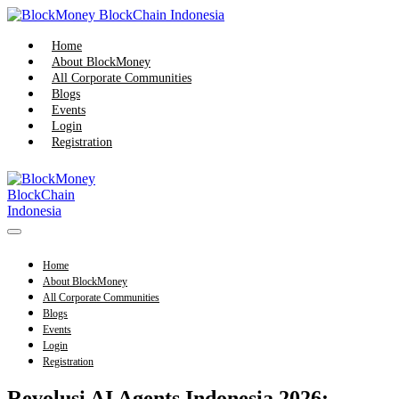
Skip
to
content
Home
About BlockMoney
All Corporate Communities
Blogs
Events
Login
Registration
Menu
Toggle
Home
About BlockMoney
All Corporate Communities
Blogs
Events
Login
Registration
Revolusi AI Agents Indonesia 2026: