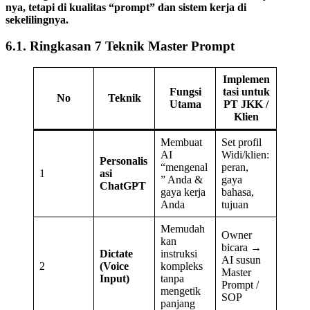
nya, tetapi di kualitas “prompt” dan sistem kerja di
sekelilingnya.
6.1. Ringkasan 7 Teknik Master Prompt
Implemen
Fungsi
tasi untuk
No
Teknik
Utama
PT JKK /
Klien
Membuat
Set profil
AI
Widi/klien:
Personalis
“mengenal
peran,
1
asi
” Anda &
gaya
ChatGPT
gaya kerja
bahasa,
Anda
tujuan
Memudah
Owner
kan
bicara →
Dictate
instruksi
AI susun
2
(Voice
kompleks
Master
Input)
tanpa
Prompt /
mengetik
SOP
panjang