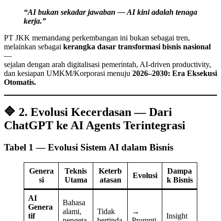
“AI bukan sekadar jawaban — AI kini adalah tenaga
kerja.”
PT JKK memandang perkembangan ini bukan sebagai tren,
melainkan sebagai
kerangka dasar transformasi bisnis nasional
—
sejalan dengan arah digitalisasi pemerintah, AI-driven productivity,
dan kesiapan UMKM/Korporasi menuju
2026–2030: Era Eksekusi
Otomatis.
🔷 2. Evolusi Kecerdasan — Dari
ChatGPT ke AI Agents Terintegrasi
Tabel 1 — Evolusi Sistem AI dalam Bisnis
Genera
Teknis
Keterb
Dampa
Evolusi
si
Utama
atasan
k Bisnis
AI
Bahasa
Genera
alami,
Tidak
→
tif
Insight
pengeta
bertinda
Prompti