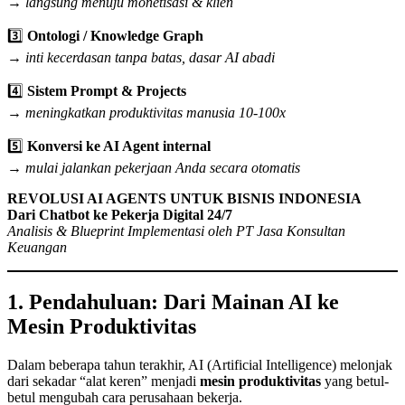
→
langsung menuju monetisasi & klien
3️⃣
Ontologi / Knowledge Graph
→
inti kecerdasan tanpa batas, dasar AI abadi
4️⃣
Sistem Prompt & Projects
→
meningkatkan produktivitas manusia 10-100x
5️⃣
Konversi ke AI Agent internal
→
mulai jalankan pekerjaan Anda secara otomatis
REVOLUSI AI AGENTS UNTUK BISNIS INDONESIA
Dari Chatbot ke Pekerja Digital 24/7
Analisis & Blueprint Implementasi oleh PT Jasa Konsultan
Keuangan
1. Pendahuluan: Dari Mainan AI ke
Mesin Produktivitas
Dalam beberapa tahun terakhir, AI (Artificial Intelligence) melonjak
dari sekadar “alat keren” menjadi
mesin produktivitas
yang betul-
betul mengubah cara perusahaan bekerja.