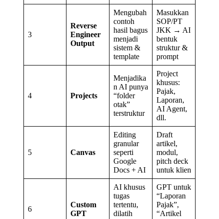
Mengubah
Masukkan
contoh
SOP/PT
Reverse
hasil bagus
JKK → AI
3
Engineer
menjadi
bentuk
Output
sistem &
struktur &
template
prompt
Project
Menjadika
khusus:
n AI punya
Pajak,
4
Projects
“folder
Laporan,
otak”
AI Agent,
terstruktur
dll.
Editing
Draft
granular
artikel,
5
Canvas
seperti
modul,
Google
pitch deck
Docs + AI
untuk klien
AI khusus
GPT untuk
tugas
“Laporan
Custom
tertentu,
Pajak”,
6
GPT
dilatih
“Artikel