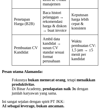
manajemen
Baca histori
Keputusan
pelanggan →
Penetapan
harga lebih
rekomendasi
Harga (B2B)
cepat &
harga & diskon
konsisten
→ buat invoice
Ambil data
Waktu
kandidat →
pembuatan CV:
Pembuatan CV
susun CV
1,5 jam → ±5
Kandidat
standar sesuai
menit per
format
kandidat
perusahaan
Pesan utama Alamanda:
Fokusnya
bukan memecat orang
, tetapi
menaikkan
produktivitas
.
Di Binar Academy,
pendapatan naik 3x
dengan
jumlah karyawan yang sama.
Ini sangat sejalan dengan spirit PT JKK:
AI sebagai leverage, bukan ancaman.