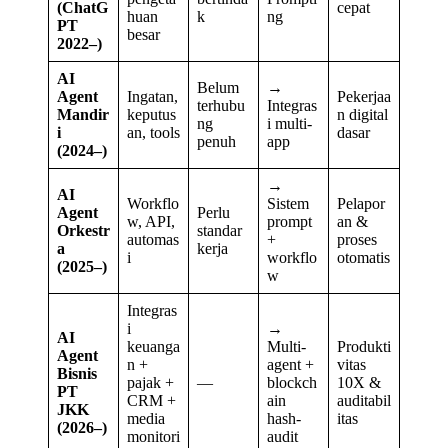
(ChatG
cepat
huan
k
ng
PT
besar
2022–)
AI
Belum
→
Agent
Ingatan,
Pekerjaa
terhubu
Integras
Mandir
keputus
n digital
ng
i multi-
i
an, tools
dasar
penuh
app
(2024–)
→
AI
Workflo
Sistem
Pelapor
Agent
Perlu
w, API,
prompt
an &
Orkestr
standar
automas
+
proses
a
kerja
i
workflo
otomatis
(2025–)
w
Integras
i
→
AI
keuanga
Multi-
Produkti
Agent
n +
agent +
vitas
Bisnis
pajak +
—
blockch
10X &
PT
CRM +
ain
auditabil
JKK
media
hash-
itas
(2026–)
monitori
audit