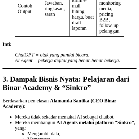
kirim e-
Jawaban,
monitoring
Contoh
mail,
ringkasan,
media,
Output
hitung
saran
pricing
harga, buat
B2B,
draft
follow-up
laporan
pelanggan
Inti:
ChatGPT = otak yang pandai bicara.
AI Agent = pekerja digital yang benar-benar bekerja.
3. Dampak Bisnis Nyata: Pelajaran dari
Binar Academy & “Sinkro”
Berdasarkan penjelasan
Alamanda Santika (CEO Binar
Academy)
:
Mereka tidak sekadar memakai AI sebagai chatbot.
Mereka membangun
AI Agents melalui platform “Sinkro”
,
yang:
Mengambil data,