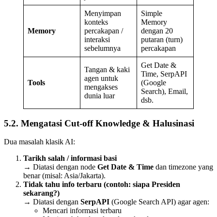
Menyimpan
Simple
konteks
Memory
Memory
percakapan /
dengan 20
interaksi
putaran (turn)
sebelumnya
percakapan
Get Date &
Tangan & kaki
Time, SerpAPI
agen untuk
Tools
(Google
mengakses
Search), Email,
dunia luar
dsb.
5.2. Mengatasi Cut-off Knowledge & Halusinasi
Dua masalah klasik AI:
Tarikh salah / informasi basi
→ Diatasi dengan node
Get Date & Time
dan timezone yang
benar (misal: Asia/Jakarta).
Tidak tahu info terbaru (contoh: siapa Presiden
sekarang?)
→ Diatasi dengan
SerpAPI
(Google Search API) agar agen:
Mencari informasi terbaru