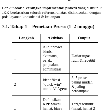
Berikut adalah
kerangka implementasi praktis
yang disusun PT
JKK berdasarkan seluruh referensi di atas, disinkronkan dengan
pola layanan konsultansi & keuangan.
7.1. Tahap 1 – Pemetaan Proses (1–2 minggu)
Langkah
Aktivitas
Output
Audit proses
bisnis:
akuntansi,
Daftar tugas
1
pajak,
rutin & repetitif
penjualan,
administrasi
3–5 proses
Identifikasi
paling mudah
2
“quick win”
& paling
untuk AI Agent
berdampak
Definisikan
KPI: waktu
Target terukur
hemat, biaya
(misal: hemat 2