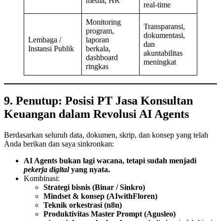
media, HR
real-time
Monitoring
Transparansi,
program,
dokumentasi,
Lembaga /
laporan
dan
Instansi Publik
berkala,
akuntabilitas
dashboard
meningkat
ringkas
9. Penutup: Posisi PT Jasa Konsultan
Keuangan dalam Revolusi AI Agents
Berdasarkan seluruh data, dokumen, skrip, dan konsep yang telah
Anda berikan dan saya sinkronkan:
AI Agents bukan lagi wacana, tetapi sudah menjadi
pekerja digital
yang nyata.
Kombinasi:
Strategi bisnis (Binar / Sinkro)
Mindset & konsep (AIwithFloren)
Teknik orkestrasi (n8n)
Produktivitas Master Prompt (Agusleo)