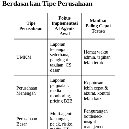
Berdasarkan Tipe Perusahaan
Fokus
Manfaat
Tipe
Implementasi
Paling Cepat
Perusahaan
AI Agents
Terasa
Awal
Laporan
keuangan
Hemat waktu
sederhana,
UMKM
admin, tagihan
pengingat
lebih tertib
tagihan, CS
dasar
Laporan
Keputusan
penjualan,
Perusahaan
lebih cepat &
media
Menengah
akurat, kontrol
monitoring,
lebih baik
pricing B2B
Pengurangan
Multi-agent:
bottleneck,
Perusahaan
keuangan,
insight
Besar
pajak, risiko,
manajemen