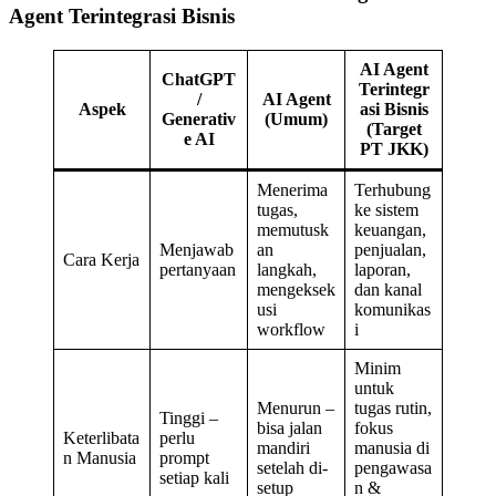
Agent Terintegrasi Bisnis
AI Agent
ChatGPT
Terintegr
/
AI Agent
Aspek
asi Bisnis
Generativ
(Umum)
(Target
e AI
PT JKK)
Menerima
Terhubung
tugas,
ke sistem
memutusk
keuangan,
Menjawab
an
penjualan,
Cara Kerja
pertanyaan
langkah,
laporan,
mengeksek
dan kanal
usi
komunikas
workflow
i
Minim
untuk
Menurun –
tugas rutin,
Tinggi –
bisa jalan
fokus
Keterlibata
perlu
mandiri
manusia di
n Manusia
prompt
setelah di-
pengawasa
setiap kali
setup
n &