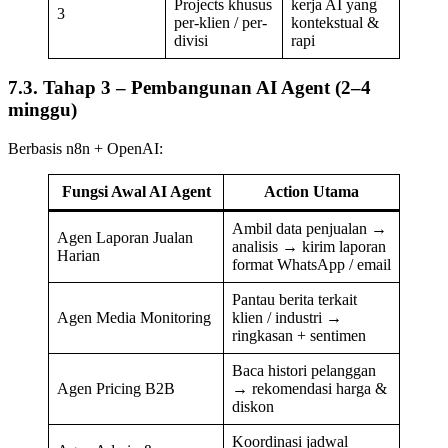
Projects khusus
kerja AI yang
3
per-klien / per-
kontekstual &
divisi
rapi
7.3. Tahap 3 – Pembangunan AI Agent (2–4
minggu)
Berbasis n8n + OpenAI:
Fungsi Awal AI Agent
Action Utama
Ambil data penjualan →
Agen Laporan Jualan
analisis → kirim laporan
Harian
format WhatsApp / email
Pantau berita terkait
Agen Media Monitoring
klien / industri →
ringkasan + sentimen
Baca histori pelanggan
Agen Pricing B2B
→ rekomendasi harga &
diskon
Koordinasi jadwal