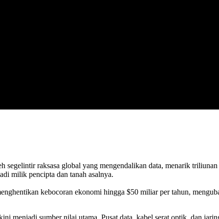
egelintir raksasa global yang mengendalikan data, menarik triliunan 
adi milik pencipta dan tanah asalnya.
 menghentikan kebocoran ekonomi hingga $50 miliar per tahun, mengub
ini menjadi sumber nilai utama. Pusat data, kabel serat optik, dan jaring