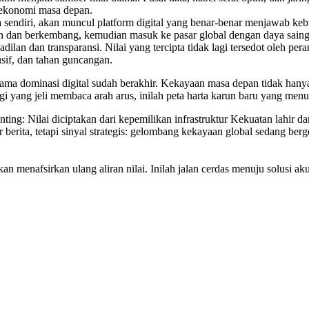
ai ekonomi masa depan.
a sendiri, akan muncul platform digital yang benar-benar menjawab k
buh dan berkembang, kemudian masuk ke pasar global dengan daya saing
n dan transparansi. Nilai yang tercipta tidak lagi tersedot oleh pera
usif, dan tahan guncangan.
ma dominasi digital sudah berakhir. Kekayaan masa depan tidak hanya 
il. Bagi yang jeli membaca arah arus, inilah peta harta karun baru yang
ting: Nilai diciptakan dari kepemilikan infrastruktur Kekuatan lahir d
berita, tetapi sinyal strategis: gelombang kekayaan global sedang berg
menafsirkan ulang aliran nilai. Inilah jalan cerdas menuju solusi aku