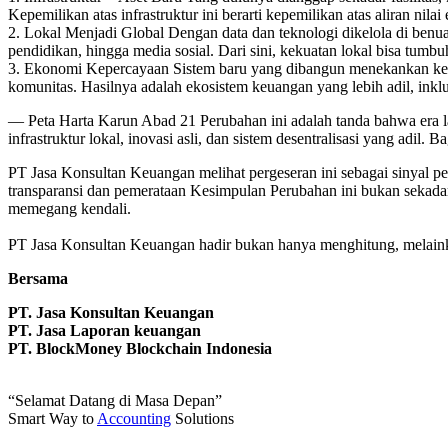
Kepemilikan atas infrastruktur ini berarti kepemilikan atas aliran nil
2. Lokal Menjadi Global Dengan data dan teknologi dikelola di benu
pendidikan, hingga media sosial. Dari sini, kekuatan lokal bisa tum
3. Ekonomi Kepercayaan Sistem baru yang dibangun menekankan keadila
komunitas. Hasilnya adalah ekosistem keuangan yang lebih adil, inkl
— Peta Harta Karun Abad 21 Perubahan ini adalah tanda bahwa era la
infrastruktur lokal, inovasi asli, dan sistem desentralisasi yang ad
PT Jasa Konsultan Keuangan melihat pergeseran ini sebagai sinyal pen
transparansi dan pemerataan Kesimpulan Perubahan ini bukan sekadar 
memegang kendali.
PT Jasa Konsultan Keuangan hadir bukan hanya menghitung, melainkan 
Bersama
PT. Jasa Konsultan Keuangan
PT. Jasa Laporan keuangan
PT. BlockMoney Blockchain Indonesia
“Selamat Datang di Masa Depan”
Smart Way to
Accounting
Solutions