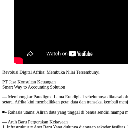
Revolusi Digital Afrika: Membuka Nilai Tersembunyi
PT Jasa Konsultan Keuangan
Smart Way to Accounting Solution
— Membongkar Paradigma Lama Era digital sebelumnya dikuasai oleh s
setara. Afrika kini membalikkan peta: data dan transaksi kembali menj
🔑 Rahasia utama: Aliran data yang tinggal di benua sendiri mampu
— Arah Baru Pergerakan Kekayaan
1. Infrastruktur = Aset Baru Yang dulunya dianggap sekadar fasilitas, k