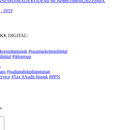
KNSEx
#DIMADEKODEMI
pic.twitter.com/bx2BZEpxpX
, 2019
KK DIGITAL:
akonsultanpajak
#jasamarketingdigital
digital
#jkkgroup
a
ara
#jualtanahdanbangunan
rvice
#Tax
#Audit
#pajak
#PPN
*