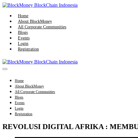
Skip
to
content
Home
About BlockMoney
All Corporate Communities
Blogs
Events
Login
Registration
Menu
Toggle
Home
About BlockMoney
All Corporate Communities
Blogs
Events
Login
Registration
REVOLUSI DIGITAL AFRIKA : MEMB