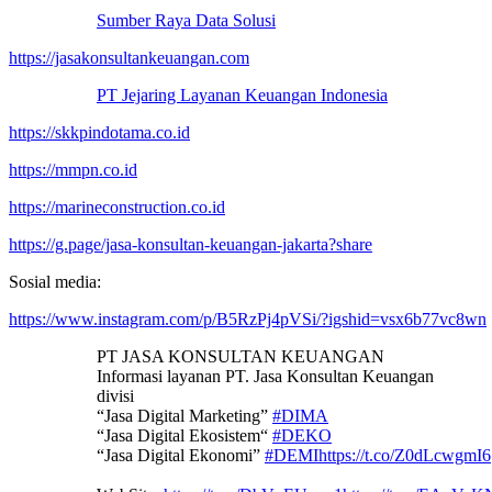
Sumber Raya Data Solusi
https://jasakonsultankeuangan.com
PT Jejaring Layanan Keuangan Indonesia
https://skkpindotama.co.id
https://mmpn.co.id
https://marineconstruction.co.id
https://g.page/jasa-konsultan-keuangan-jakarta?share
Sosial media:
https://www.instagram.com/p/B5RzPj4pVSi/?igshid=vsx6b77vc8wn
PT JASA KONSULTAN KEUANGAN
Informasi layanan PT. Jasa Konsultan Keuangan
divisi
“Jasa Digital Marketing”
#DIMA
“Jasa Digital Ekosistem“
#DEKO
“Jasa Digital Ekonomi”
#DEMI
https://t.co/Z0dLcwgmI6