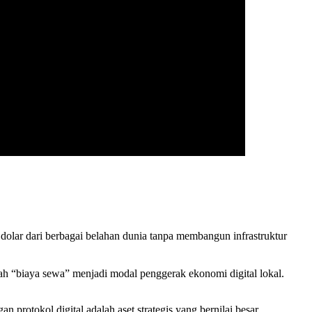
dolar dari berbagai belahan dunia tanpa membangun infrastruktur
ah “biaya sewa” menjadi modal penggerak ekonomi digital lokal.
an protokol digital adalah aset strategis yang bernilai besar.