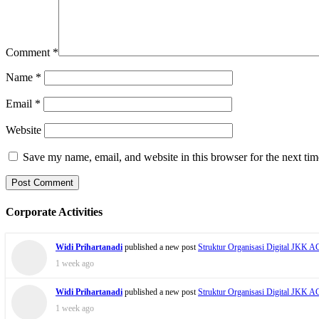
Comment
*
Name
*
Email
*
Website
Save my name, email, and website in this browser for the next ti
Corporate Activities
Widi Prihartanadi
published a new post
Struktur Organisasi Digital JKK 
1 week ago
Widi Prihartanadi
published a new post
Struktur Organisasi Digital JKK 
1 week ago