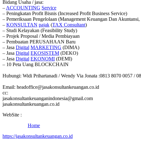
Bidang Usaha / jasa:
–
ACCOUNTING
Service
– Peningkatan Profit Bisnis (Increased Profit Business Service)
– Pemeriksaan Pengelolaan (Management Keuangan Dan Akuntansi, 
–
KONSULTAN
pajak
(
TAX
Consultant
)
– Studi Kelayakan (Feasibility Study)
– Projek Proposal / Media Pembiayaan
– Pembuatan PERUSAHAAN Baru
– Jasa
Digital
MARKETING
(DIMA)
– Jasa
Digital
EKOSISTEM
(DEKO)
– Jasa
Digital
EKONOMI
(DEMI)
– 10 Peta Uang BLOCKCHAIN
Hubungi: Widi Prihartanadi / Wendy Via Jonata :0813 8070 0057 / 0
Email: headoffice@jasakonsultankeuangan.co.id
cc:
jasakonsultankeuanganindonesia@gmail.com
jasakonsultankeuangan.co.id
WebSite :
Home
https://jasakonsultankeuangan.co.id