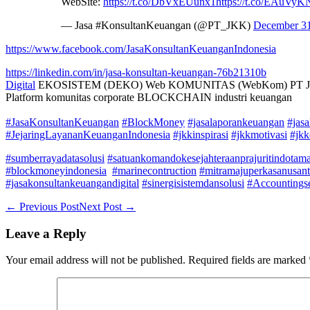
WebSite:
https://t.co/DbVxEUunx1
https://t.co/EAuVy
— Jasa #KonsultanKeuangan (@PT_JKK)
December 31
https://www.facebook.com/JasaKonsultanKeuanganIndonesia
https://linkedin.com/in/jasa-konsultan-keuangan-76b21310b
Digital
EKOSISTEM (DEKO) Web KOMUNITAS (WebKom) PT J
Platform komunitas corporate BLOCKCHAIN industri keuangan
#JasaKonsultanKeuangan
#BlockMoney
#jasalaporankeuangan
#jas
#JejaringLayananKeuanganIndonesia
#jkkinspirasi
#jkkmotivasi
#jkk
#sumberrayadatasolusi
#satuankomandokesejahteraanprajuritindotam
#blockmoneyindonesia
#marinecontruction
#mitramajuperkasanusant
#jasakonsultankeuangandigital
#sinergisistemdansolusi
#Accountingse
Post
← Previous Post
Next Post →
Navigation
Leave a Reply
Your email address will not be published.
Required fields are marked