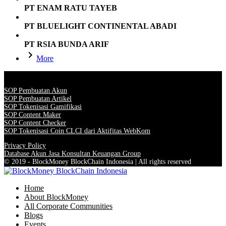
PT ENAM RATU TAYEB
PT BLUELIGHT CONTINENTAL ABADI
PT RSIA BUNDA ARIF
More
SOP Pembuatan Akun
SOP Pembuatan Artikel
SOP Tokenisasi Gamifikasi
SOP Content Maker
SOP Content Checker
SOP Tokenisasi Coin CLCI dari Aktifitas WebKom
Privacy Policy
Database Akun Jasa Konsultan Keuangan Group
© 2019 - BlockMoney BlockChain Indonesia | All rights reserved
Home
About BlockMoney
All Corporate Communities
Blogs
Events