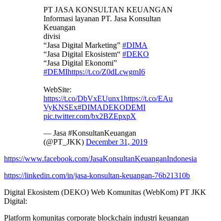
PT JASA KONSULTAN KEUANGAN
Informasi layanan PT. Jasa Konsultan
Keuangan
divisi
“Jasa Digital Marketing”
#DIMA
“Jasa Digital Ekosistem“
#DEKO
“Jasa Digital Ekonomi”
#DEMI
https://t.co/Z0dLcwgmI6
WebSite:
https://t.co/DbVxEUunx1
https://t.co/EAu
VyKNSEx
#DIMADEKODEMI
pic.twitter.com/bx2BZEpxpX
— Jasa #KonsultanKeuangan
(@PT_JKK)
December 31, 2019
https://www.facebook.com/JasaKonsultanKeuanganIndonesia
https://linkedin.com/in/jasa-konsultan-keuangan-76b21310b
Digital Ekosistem (DEKO) Web Komunitas (WebKom) PT JKK
Digital:
Platform komunitas corporate blockchain industri keuangan