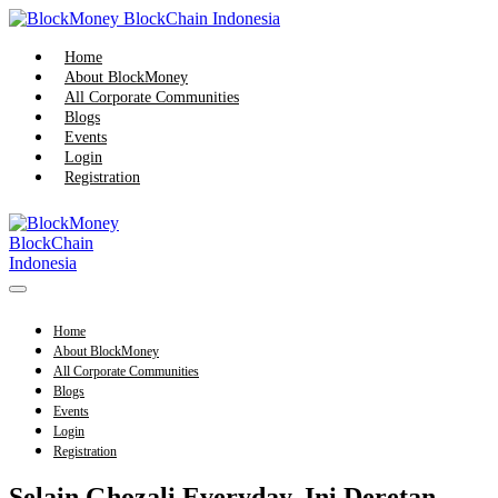
Skip
to
content
Home
About BlockMoney
All Corporate Communities
Blogs
Events
Login
Registration
Menu
Toggle
Home
About BlockMoney
All Corporate Communities
Blogs
Events
Login
Registration
Selain Ghozali Everyday, Ini Deretan