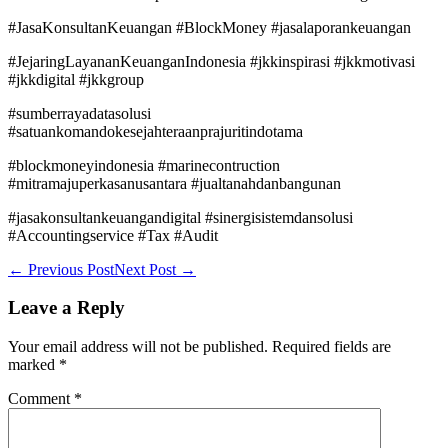
#JasaKonsultanKeuangan #BlockMoney #jasalaporankeuangan
#JejaringLayananKeuanganIndonesia #jkkinspirasi #jkkmotivasi
#jkkdigital #jkkgroup
#sumberrayadatasolusi
#satuankomandokesejahteraanprajuritindotama
#blockmoneyindonesia #marinecontruction
#mitramajuperkasanusantara #jualtanahdanbangunan
#jasakonsultankeuangandigital #sinergisistemdansolusi
#Accountingservice #Tax #Audit
Post
← Previous Post
Next Post →
Navigation
Leave a Reply
Your email address will not be published.
Required fields are
marked
*
Comment
*