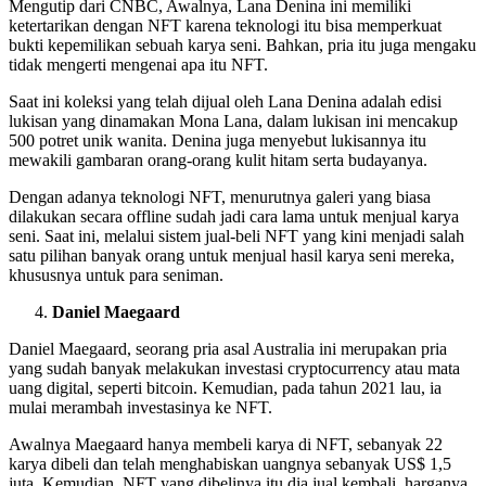
Mengutip dari CNBC, Awalnya, Lana Denina ini memiliki
ketertarikan dengan NFT karena teknologi itu bisa memperkuat
bukti kepemilikan sebuah karya seni. Bahkan, pria itu juga mengaku
tidak mengerti mengenai apa itu NFT.
Saat ini koleksi yang telah dijual oleh Lana Denina adalah edisi
lukisan yang dinamakan Mona Lana, dalam lukisan ini mencakup
500 potret unik wanita. Denina juga menyebut lukisannya itu
mewakili gambaran orang-orang kulit hitam serta budayanya.
Dengan adanya teknologi NFT, menurutnya galeri yang biasa
dilakukan secara offline sudah jadi cara lama untuk menjual karya
seni. Saat ini, melalui sistem jual-beli NFT yang kini menjadi salah
satu pilihan banyak orang untuk menjual hasil karya seni mereka,
khususnya untuk para seniman.
Daniel Maegaard
Daniel Maegaard, seorang pria asal Australia ini merupakan pria
yang sudah banyak melakukan investasi cryptocurrency atau mata
uang digital, seperti bitcoin. Kemudian, pada tahun 2021 lau, ia
mulai merambah investasinya ke NFT.
Awalnya Maegaard hanya membeli karya di NFT, sebanyak 22
karya dibeli dan telah menghabiskan uangnya sebanyak US$ 1,5
juta. Kemudian, NFT yang dibelinya itu dia jual kembali, harganya