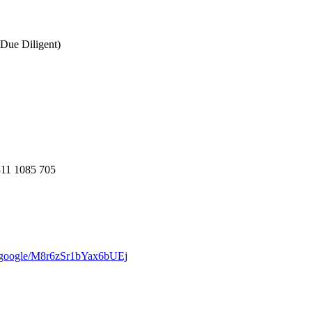
Due Diligent)
811 1085 705
e.google/M8r6zSr1bYax6bUEj