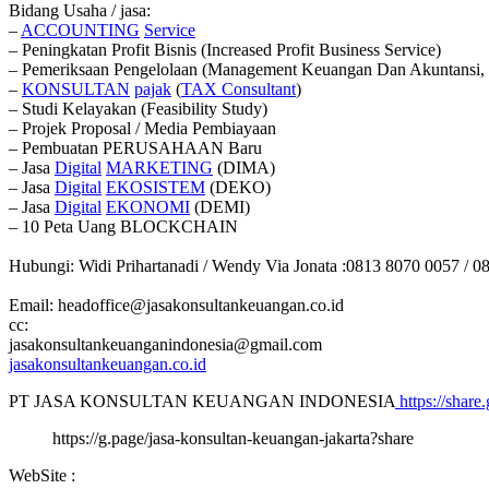
Bidang Usaha / jasa:
–
ACCOUNTING
Service
– Peningkatan Profit Bisnis (Increased Profit Business Service)
– Pemeriksaan Pengelolaan (Management Keuangan Dan Akuntansi, 
–
KONSULTAN
pajak
(
TAX
Consultant
)
– Studi Kelayakan (Feasibility Study)
– Projek Proposal / Media Pembiayaan
– Pembuatan PERUSAHAAN Baru
– Jasa
Digital
MARKETING
(DIMA)
– Jasa
Digital
EKOSISTEM
(DEKO)
– Jasa
Digital
EKONOMI
(DEMI)
– 10 Peta Uang BLOCKCHAIN
Hubungi: Widi Prihartanadi / Wendy Via Jonata :0813 8070 0057 / 0
Email: headoffice@jasakonsultankeuangan.co.id
cc:
jasakonsultankeuanganindonesia@gmail.com
jasakonsultankeuangan.co.id
PT JASA KONSULTAN KEUANGAN INDONESIA
https://shar
https://g.page/jasa-konsultan-keuangan-jakarta?share
WebSite :