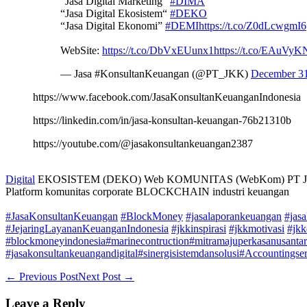
“Jasa Digital Marketing”
#DIMA
“Jasa Digital Ekosistem“
#DEKO
“Jasa Digital Ekonomi”
#DEMI
https://t.co/Z0dLcwgmI6
WebSite:
https://t.co/DbVxEUunx1
https://t.co/EAuVy
— Jasa #KonsultanKeuangan (@PT_JKK)
December 31
https://www.facebook.com/JasaKonsultanKeuanganIndonesia
https://linkedin.com/in/jasa-konsultan-keuangan-76b21310b
https://youtube.com/@jasakonsultankeuangan2387
Digital
EKOSISTEM (DEKO) Web KOMUNITAS (WebKom) PT J
Platform komunitas corporate BLOCKCHAIN industri keuangan
#JasaKonsultanKeuangan
#BlockMoney
#jasalaporankeuangan
#jas
#JejaringLayananKeuanganIndonesia
#jkkinspirasi
#jkkmotivasi
#jkk
#blockmoneyindonesia
#marinecontruction
#mitramajuperkasanusanta
#jasakonsultankeuangandigital
#sinergisistemdansolusi
#Accountingser
Post
← Previous Post
Next Post →
Navigation
Leave a Reply