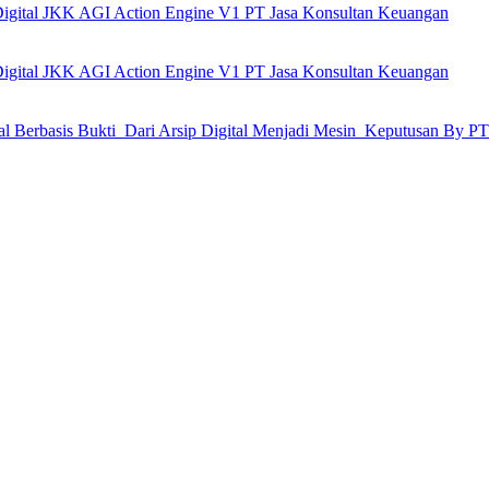
 Digital JKK AGI Action Engine V1 PT Jasa Konsultan Keuangan
 Digital JKK AGI Action Engine V1 PT Jasa Konsultan Keuangan
ial Berbasis Bukti Dari Arsip Digital Menjadi Mesin Keputusan By P