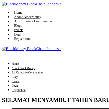
Skip
to
content
Home
About BlockMoney
All Corporate Communities
Blogs
Events
Login
Registration
Menu
Toggle
Home
About BlockMoney
All Corporate Communities
Blogs
Events
Login
Registration
SELAMAT MENYAMBUT TAHUN BARU 