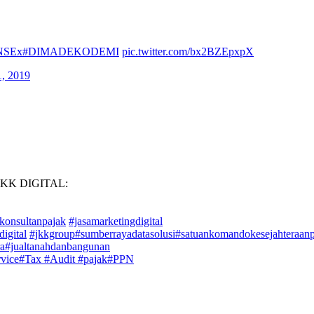
KNSEx
#DIMADEKODEMI
pic.twitter.com/bx2BZEpxpX
, 2019
KK DIGITAL:
akonsultanpajak
#jasamarketingdigital
digital
#jkkgroup
#sumberrayadatasolusi
#satuankomandokesejahteraanp
ra
#jualtanahdanbangunan
vice
#Tax
#Audit
#pajak
#PPN