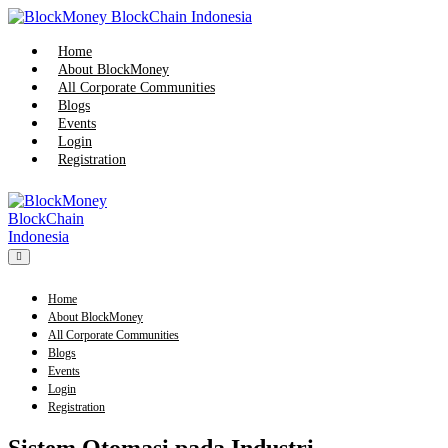
Skip
to
content
Home
About BlockMoney
All Corporate Communities
Blogs
Events
Login
Registration
Menu
Toggle
Home
About BlockMoney
All Corporate Communities
Blogs
Events
Login
Registration
Sistem Otomasi pada Industri