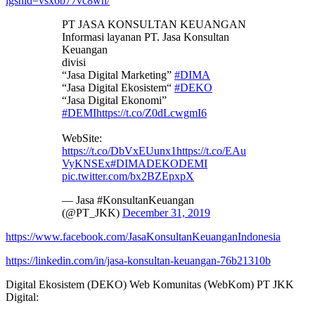
igshid=vsx6b77vc8wn/
PT JASA KONSULTAN KEUANGAN
Informasi layanan PT. Jasa Konsultan
Keuangan
divisi
“Jasa Digital Marketing”
#DIMA
“Jasa Digital Ekosistem“
#DEKO
“Jasa Digital Ekonomi”
#DEMI
https://t.co/Z0dLcwgmI6
WebSite:
https://t.co/DbVxEUunx1
https://t.co/EAu
VyKNSEx
#DIMADEKODEMI
pic.twitter.com/bx2BZEpxpX
— Jasa #KonsultanKeuangan
(@PT_JKK)
December 31, 2019
https://www.facebook.com/JasaKonsultanKeuanganIndonesia
https://linkedin.com/in/jasa-konsultan-keuangan-76b21310b
Digital Ekosistem (DEKO) Web Komunitas (WebKom) PT JKK
Digital: