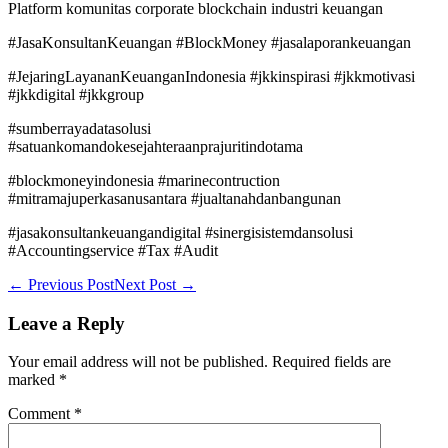
Platform komunitas corporate blockchain industri keuangan
#JasaKonsultanKeuangan #BlockMoney #jasalaporankeuangan
#JejaringLayananKeuanganIndonesia #jkkinspirasi #jkkmotivasi
#jkkdigital #jkkgroup
#sumberrayadatasolusi
#satuankomandokesejahteraanprajuritindotama
#blockmoneyindonesia #marinecontruction
#mitramajuperkasanusantara #jualtanahdanbangunan
#jasakonsultankeuangandigital #sinergisistemdansolusi
#Accountingservice #Tax #Audit
Post
← Previous Post
Next Post →
Navigation
Leave a Reply
Your email address will not be published.
Required fields are
marked
*
Comment
*