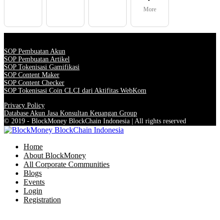
More
SOP Pembuatan Akun
SOP Pembuatan Artikel
SOP Tokenisasi Gamifikasi
SOP Content Maker
SOP Content Checker
SOP Tokenisasi Coin CLCI dari Aktifitas WebKom
Privacy Policy
Database Akun Jasa Konsultan Keuangan Group
© 2019 - BlockMoney BlockChain Indonesia | All rights reserved
Home
About BlockMoney
All Corporate Communities
Blogs
Events
Login
Registration