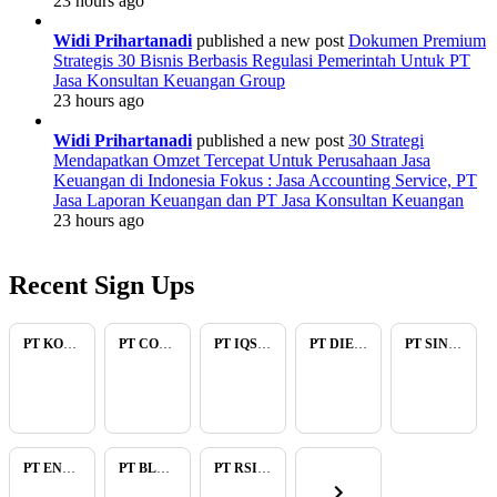
23 hours ago
Widi Prihartanadi
published a new post
Dokumen Premium
Strategis 30 Bisnis Berbasis Regulasi Pemerintah Untuk PT
Jasa Konsultan Keuangan Group
23 hours ago
Widi Prihartanadi
published a new post
30 Strategi
Mendapatkan Omzet Tercepat Untuk Perusahaan Jasa
Keuangan di Indonesia Fokus : Jasa Accounting Service, PT
Jasa Laporan Keuangan dan PT Jasa Konsultan Keuangan
23 hours ago
Recent Sign Ups
PT KOPKAR NAWAKARA
PT COMECA INDONESIA
PT IQSA FAJAR INDONESIA
PT DIENZEE PERKASA ABADI
PT SINAR PACIFIC ENERGY
PT ENAM RATU TAYEB
PT BLUELIGHT CONTINENTAL ABADI
PT RSIA BUNDA ARIF