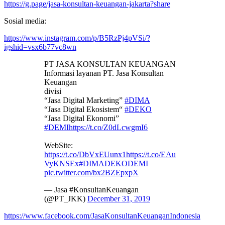
https://g.page/jasa-konsultan-keuangan-jakarta?share
Sosial media:
https://www.instagram.com/p/B5RzPj4pVSi/?
igshid=vsx6b77vc8wn
PT JASA KONSULTAN KEUANGAN
Informasi layanan PT. Jasa Konsultan
Keuangan
divisi
“Jasa Digital Marketing”
#DIMA
“Jasa Digital Ekosistem“
#DEKO
“Jasa Digital Ekonomi”
#DEMI
https://t.co/Z0dLcwgmI6
WebSite:
https://t.co/DbVxEUunx1
https://t.co/EAu
VyKNSEx
#DIMADEKODEMI
pic.twitter.com/bx2BZEpxpX
— Jasa #KonsultanKeuangan
(@PT_JKK)
December 31, 2019
https://www.facebook.com/JasaKonsultanKeuanganIndonesia