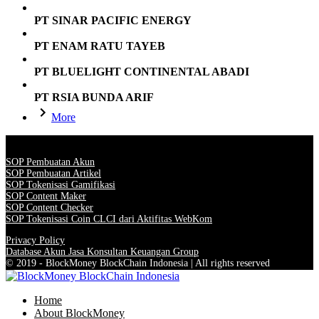
PT SINAR PACIFIC ENERGY
PT ENAM RATU TAYEB
PT BLUELIGHT CONTINENTAL ABADI
PT RSIA BUNDA ARIF
More
SOP Pembuatan Akun
SOP Pembuatan Artikel
SOP Tokenisasi Gamifikasi
SOP Content Maker
SOP Content Checker
SOP Tokenisasi Coin CLCI dari Aktifitas WebKom
Privacy Policy
Database Akun Jasa Konsultan Keuangan Group
© 2019 - BlockMoney BlockChain Indonesia | All rights reserved
Home
About BlockMoney