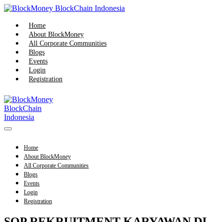
Skip
to
content
Home
About BlockMoney
All Corporate Communities
Blogs
Events
Login
Registration
Menu
Toggle
Home
About BlockMoney
All Corporate Communities
Blogs
Events
Login
Registration
SOP REKRUITMENT KARYAWAN DI