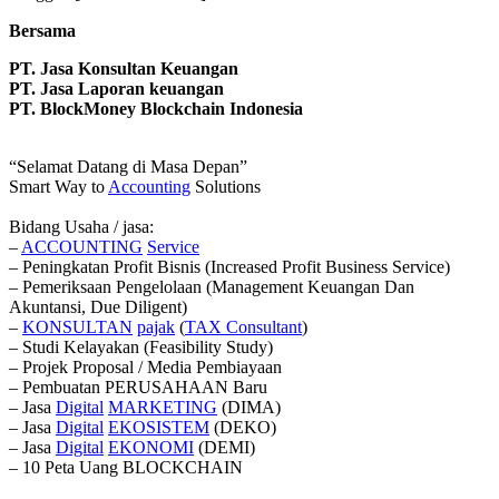
Bersama
PT. Jasa Konsultan Keuangan
PT. Jasa Laporan keuangan
PT. BlockMoney Blockchain Indonesia
“Selamat Datang di Masa Depan”
Smart Way to
Accounting
Solutions
Bidang Usaha / jasa:
–
ACCOUNTING
Service
– Peningkatan Profit Bisnis (Increased Profit Business Service)
– Pemeriksaan Pengelolaan (Management Keuangan Dan
Akuntansi, Due Diligent)
–
KONSULTAN
pajak
(
TAX
Consultant
)
– Studi Kelayakan (Feasibility Study)
– Projek Proposal / Media Pembiayaan
– Pembuatan PERUSAHAAN Baru
– Jasa
Digital
MARKETING
(DIMA)
– Jasa
Digital
EKOSISTEM
(DEKO)
– Jasa
Digital
EKONOMI
(DEMI)
– 10 Peta Uang BLOCKCHAIN