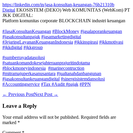
https://linkedin.com/in/jasa-konsultan-keuangan-76b21310b
Digital
EKOSISTEM (DEKO) Web KOMUNITAS (WebKom) PT
JKK DIGITAL:
Platform komunitas corporate BLOCKCHAIN industri keuangan
#JasaKonsultanKeuangan
#BlockMoney
#jasalaporankeuangan
#jasakonsultanpajak
#jasamarketingdigital
#JejaringLayananKeuanganIndonesia
#jkkinspirasi
#jkkmotivasi
#jkkdigital
#jkkgroup
#sumberrayadatasolusi
#satuankomandokesejahteraanprajuritindotama
#blockmoneyindonesia
#marinecontruction
#mitramajuperkasanusantara
#jualtanahdanbangunan
#jasakonsultankeuangandigital
#sinergisistemdansolusi
#Accountingservice
#Tax
#Audit
#pajak
#PPN
Post
← Previous Post
Next Post →
Navigation
Leave a Reply
Your email address will not be published.
Required fields are
marked
*
Comment
*