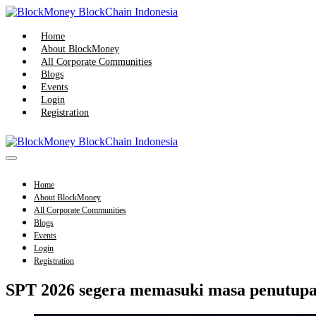
Skip
to
content
Home
About BlockMoney
All Corporate Communities
Blogs
Events
Login
Registration
Menu
Toggle
Home
About BlockMoney
All Corporate Communities
Blogs
Events
Login
Registration
SPT 2026 segera memasuki masa penutup