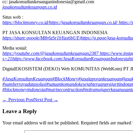
cc: jasakonsultankeuanganindonesia@gmail.com
jasakonsultankeuangan.co.id
Situs web :
https://blockmoney.co.id/
https://jasakonsultankeuangan.co.id/
https:/
PT JASA KONSULTAN KEUANGAN INDONESIA
https://share.google/M8r6zSr1bYax6bUEj
https://g.page/jasa-konsul
Media sosial:
https://youtube.com/@jasakonsultankeuangan2387
https://www.ins
s=21
https://www.facebook.com/JasaKonsultanKeuanganIndonesia
ht
DigitalEKOSISTEM (DEKO) Web KOMUNITAS (WebKom) PT JKK D
#JasaKonsultanKeuangan
#BlockMoney
#jasalaporankeuangan
#jasa
#sumberrayadatasolusi
#satuankomandokesejahteraanprajuritindota
#blockmoneyindonesia
#marinecontruction
#mitramajuperkasanusant
Post
← Previous Post
Next Post →
Navigation
Leave a Reply
Your email address will not be published.
Required fields are marked