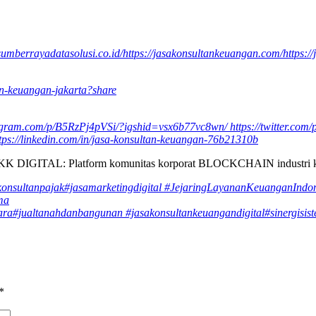
/sumberrayadatasolusi.co.id/
https://jasakonsultankeuangan.com/
https:/
tan-keuangan-jakarta?share
tagram.com/p/B5RzPj4pVSi/?igshid=vsx6b77vc8wn/
https://twitter.co
tps://linkedin.com/in/jasa-konsultan-keuangan-76b21310b
IGITAL: Platform komunitas korporat BLOCKCHAIN industri 
konsultanpajak
#jasamarketingdigital
#JejaringLayananKeuanganIndon
ma
ara
#jualtanahdanbangunan
#jasakonsultankeuangandigital
#sinergisis
*