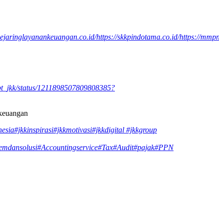
/jejaringlayanankeuangan.co.id/
https://skkpindotama.co.id/
https://mmpn
m/pt_jkk/status/1211898507809808385?
keuangan
esia
#jkkinspirasi
#jkkmotivasi
#jkkdigital
#jkkgroup
temdansolusi
#Accountingservice
#Tax
#Audit
#pajak
#PPN