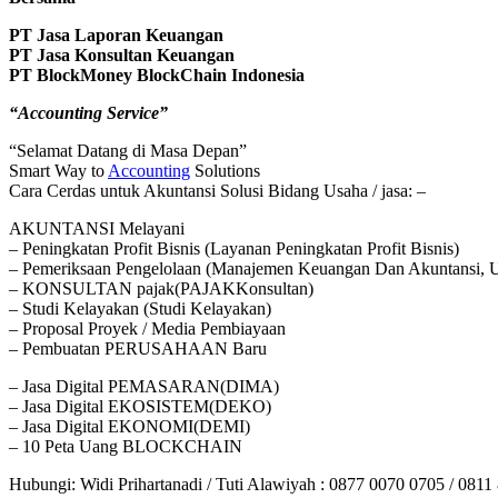
PT Jasa Laporan Keuangan
PT Jasa Konsultan Keuangan
PT BlockMoney BlockChain Indonesia
“Accounting Service”
“Selamat Datang di Masa Depan”
Smart Way to
Accounting
Solutions
Cara Cerdas untuk Akuntansi Solusi Bidang Usaha / jasa: –
AKUNTANSI Melayani
– Peningkatan Profit Bisnis (Layanan Peningkatan Profit Bisnis)
– Pemeriksaan Pengelolaan (Manajemen Keuangan Dan Akuntansi, U
– KONSULTAN pajak(PAJAKKonsultan)
– Studi Kelayakan (Studi Kelayakan)
– Proposal Proyek / Media Pembiayaan
– Pembuatan PERUSAHAAN Baru
– Jasa Digital PEMASARAN(DIMA)
– Jasa Digital EKOSISTEM(DEKO)
– Jasa Digital EKONOMI(DEMI)
– 10 Peta Uang BLOCKCHAIN
Hubungi: Widi Prihartanadi / Tuti Alawiyah : 0877 0070 0705 / 081