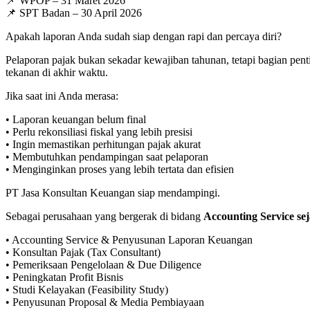
📌 WPOP – 31 Maret 2026
📌 SPT Badan – 30 April 2026
Apakah laporan Anda sudah siap dengan rapi dan percaya diri?
Pelaporan pajak bukan sekadar kewajiban tahunan, tetapi bagian pentin
tekanan di akhir waktu.
Jika saat ini Anda merasa:
• Laporan keuangan belum final
• Perlu rekonsiliasi fiskal yang lebih presisi
• Ingin memastikan perhitungan pajak akurat
• Membutuhkan pendampingan saat pelaporan
• Menginginkan proses yang lebih tertata dan efisien
PT Jasa Konsultan Keuangan siap mendampingi.
Sebagai perusahaan yang bergerak di bidang
Accounting Service s
• Accounting Service & Penyusunan Laporan Keuangan
• Konsultan Pajak (Tax Consultant)
• Pemeriksaan Pengelolaan & Due Diligence
• Peningkatan Profit Bisnis
• Studi Kelayakan (Feasibility Study)
• Penyusunan Proposal & Media Pembiayaan