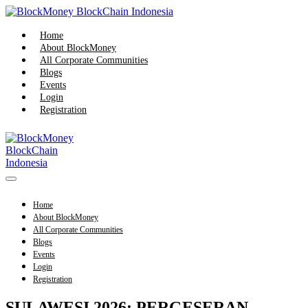
Skip
to
content
Home
About BlockMoney
All Corporate Communities
Blogs
Events
Login
Registration
Menu
Toggle
Home
About BlockMoney
All Corporate Communities
Blogs
Events
Login
Registration
SULAWESI 2026: PERGESERAN