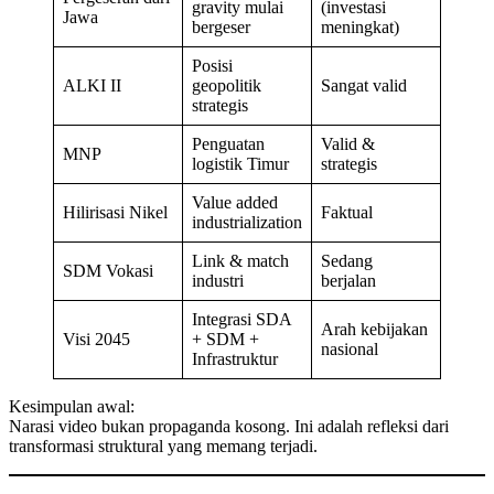
gravity mulai
(investasi
Jawa
bergeser
meningkat)
Posisi
ALKI II
geopolitik
Sangat valid
strategis
Penguatan
Valid &
MNP
logistik Timur
strategis
Value added
Hilirisasi Nikel
Faktual
industrialization
Link & match
Sedang
SDM Vokasi
industri
berjalan
Integrasi SDA
Arah kebijakan
Visi 2045
+ SDM +
nasional
Infrastruktur
Kesimpulan awal:
Narasi video bukan propaganda kosong. Ini adalah refleksi dari
transformasi struktural yang memang terjadi.