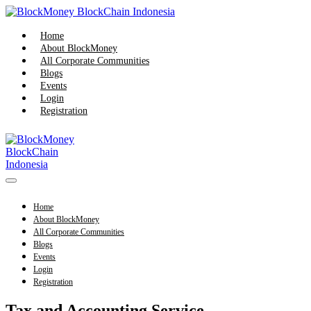
Skip
to
content
Home
About BlockMoney
All Corporate Communities
Blogs
Events
Login
Registration
Menu
Toggle
Home
About BlockMoney
All Corporate Communities
Blogs
Events
Login
Registration
Tax and Accounting Service