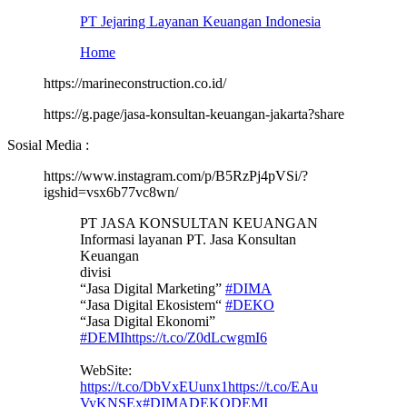
PT Jejaring Layanan Keuangan Indonesia
Home
https://marineconstruction.co.id/
https://g.page/jasa-konsultan-keuangan-jakarta?share
Sosial Media :
https://www.instagram.com/p/B5RzPj4pVSi/?
igshid=vsx6b77vc8wn/
PT JASA KONSULTAN KEUANGAN
Informasi layanan PT. Jasa Konsultan
Keuangan
divisi
“Jasa Digital Marketing”
#DIMA
“Jasa Digital Ekosistem“
#DEKO
“Jasa Digital Ekonomi”
#DEMI
https://t.co/Z0dLcwgmI6
WebSite:
https://t.co/DbVxEUunx1
https://t.co/EAu
VyKNSEx
#DIMADEKODEMI