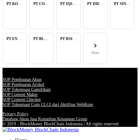
PT KOPKAR NAWAKARA
PT COMECA INDONESIA
PT IQSA FAJAR INDONESIA
PT DIENZEE PERKASA ABADI
PT SINAR PACIFIC ENERGY
PT ENAM RATU TAYEB
PT BLUELIGHT CONTINENTAL ABADI
PT RSIA BUNDA ARIF
More
SOP Pembuatan Akun
SOP Pembuatan Artikel
SOP Tokenisasi Gamifikasi
SOP Content Maker
SOP Content Checker
SOP Tokenisasi Coin CLCI dari Aktifitas WebKom
Privacy Policy
Database Akun Jasa Konsultan Keuangan Group
© 2019 - BlockMoney BlockChain Indonesia | All rights reserved