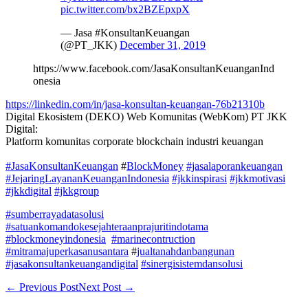
pic.twitter.com/bx2BZEpxpX
— Jasa #KonsultanKeuangan
(@PT_JKK)
December 31, 2019
https://www.facebook.com/JasaKonsultanKeuanganInd
onesia
https://linkedin.com/in/jasa-konsultan-keuangan-76b21310b
Digital Ekosistem (DEKO) Web Komunitas (WebKom) PT JKK
Digital:
Platform komunitas corporate blockchain industri keuangan
#JasaKonsultanKeuangan
#
BlockMoney
#jasalaporankeuangan
#JejaringLayananKeuanganIndonesia
#jkkinspirasi
#jkkmotivasi
#jkkdigital
#jkkgroup
#sumberrayadatasolusi
#satuankomandokesejahteraanprajuritindotama
#blockmoneyindonesia
#marinecontruction
#mitramajuperkasanusantara
#
jualtanahdanbangunan
#jasakonsultankeuangandigital
#sinergisistemdansolusi
Post
← Previous Post
Next Post →
Navigation