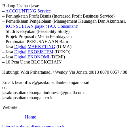
Bidang Usaha / jasa:
–
ACCOUNTING
Service
– Peningkatan Profit Bisnis (Increased Profit Business Service)
– Pemeriksaan Pengelolaan (Management Keuangan Dan Akuntansi, 
–
KONSULTAN
pajak
(
TAX
Consultant
)
– Studi Kelayakan (Feasibility Study)
– Projek Proposal / Media Pembiayaan
– Pembuatan PERUSAHAAN Baru
– Jasa
Digital
MARKETING
(DIMA)
– Jasa
Digital
EKOSISTEM
(DEKO)
– Jasa
Digital
EKONOMI
(DEMI)
– 10 Peta Uang BLOCKCHAIN
Hubungi: Widi Prihartanadi / Wendy Via Jonata :0813 8070 0057 / 0
Email: headoffice@jasakonsultankeuangan.co.id
cc:
jasakonsultankeuanganindonesia@gmail.com
jasakonsultankeuangan.co.id
WebSite :
Home
https://jasakonsultankeuangan.co.id