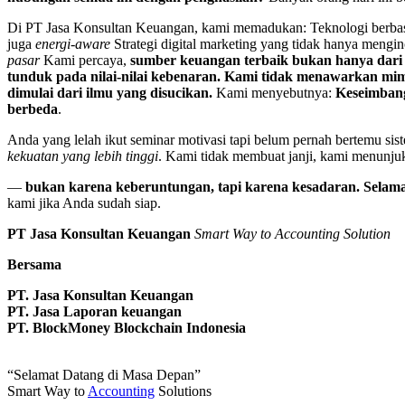
Di PT Jasa Konsultan Keuangan, kami memadukan: Teknologi berbasi
juga
energi-aware
Strategi digital marketing yang tidak hanya mengin
pasar
Kami percaya,
sumber keuangan terbaik bukan hanya dari i
tunduk pada nilai-nilai kebenaran.
Kami tidak menawarkan mimp
dimulai dari ilmu yang disucikan.
Kami menyebutnya:
Keseimbanga
berbeda
.
Anda yang lelah ikut seminar motivasi tapi belum pernah bertemu s
kekuatan yang lebih tinggi
. Kami tidak membuat janji, kami menunju
—
bukan karena keberuntungan, tapi karena kesadaran.
Selama
kami jika Anda sudah siap.
PT Jasa Konsultan Keuangan
Smart Way to Accounting Solution
Bersama
PT. Jasa Konsultan Keuangan
PT. Jasa Laporan keuangan
PT. BlockMoney Blockchain Indonesia
“Selamat Datang di Masa Depan”
Smart Way to
Accounting
Solutions