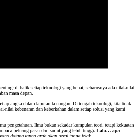
ting: di balik setiap teknologi yang hebat, seharusnya ada nilai-nilai
daban masa depan.
 setiap angka dalam laporan keuangan. Di tengah teknologi, kita tidak
i-nilai kebenaran dan keberkahan dalam setiap solusi yang kami
ilmu pengetahuan. Ilmu bukan sekadar kumpulan teori, tetapi kekuatan
baca peluang pasar dari sudut yang lebih tinggi.
Lalu… apa
yang datang tanpa arah akan pergi tanpa jejak
.