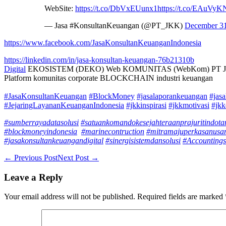
WebSite:
https://t.co/DbVxEUunx1
https://t.co/EAuVy
— Jasa #KonsultanKeuangan (@PT_JKK)
December 31
https://www.facebook.com/JasaKonsultanKeuanganIndonesia
https://linkedin.com/in/jasa-konsultan-keuangan-76b21310b
Digital
EKOSISTEM (DEKO) Web KOMUNITAS (WebKom) PT J
Platform komunitas corporate BLOCKCHAIN industri keuangan
#JasaKonsultanKeuangan
#BlockMoney
#jasalaporankeuangan
#jas
#JejaringLayananKeuanganIndonesia
#jkkinspirasi
#jkkmotivasi
#jkk
#sumberrayadatasolusi
#satuankomandokesejahteraanprajuritindot
#blockmoneyindonesia
#marinecontruction
#mitramajuperkasanusa
#jasakonsultankeuangandigital
#sinergisistemdansolusi
#Accountings
Post
← Previous Post
Next Post →
Navigation
Leave a Reply
Your email address will not be published.
Required fields are marked