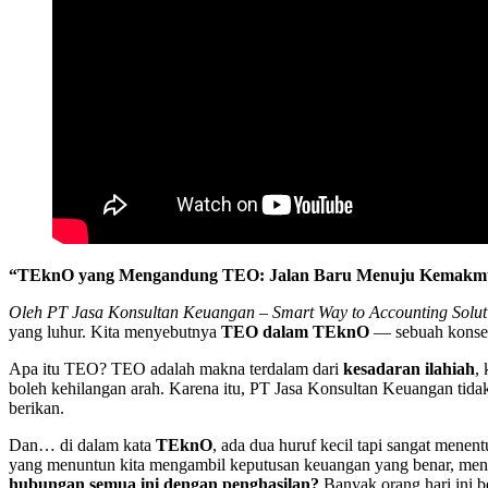
“TEknO yang Mengandung TEO: Jalan Baru Menuju Kemakmu
Oleh PT Jasa Konsultan Keuangan – Smart Way to Accounting Solut
yang luhur. Kita menyebutnya
TEO dalam TEknO
— sebuah konsep 
Apa itu TEO? TEO adalah makna terdalam dari
kesadaran ilahiah
,
boleh kehilangan arah. Karena itu, PT Jasa Konsultan Keuangan tida
berikan.
Dan… di dalam kata
TEknO
, ada dua huruf kecil tapi sangat mene
yang menuntun kita mengambil keputusan keuangan yang benar, mengh
hubungan semua ini dengan penghasilan?
Banyak orang hari ini be