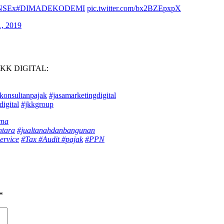
KNSEx
#DIMADEKODEMI
pic.twitter.com/bx2BZEpxpX
, 2019
KK DIGITAL:
akonsultanpajak
#jasamarketingdigital
digital
#jkkgroup
ama
ntara
#jualtanahdanbangunan
ervice
#Tax
#Audit
#pajak
#PPN
*