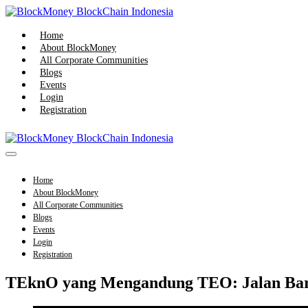
Skip
to
content
Home
About BlockMoney
All Corporate Communities
Blogs
Events
Login
Registration
Menu
Toggle
Home
About BlockMoney
All Corporate Communities
Blogs
Events
Login
Registration
TEknO yang Mengandung TEO: Jalan Ba