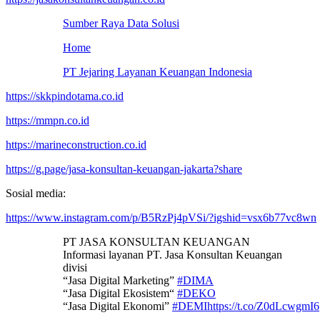
Sumber Raya Data Solusi
Home
PT Jejaring Layanan Keuangan Indonesia
https://skkpindotama.co.id
https://mmpn.co.id
https://marineconstruction.co.id
https://g.page/jasa-konsultan-keuangan-jakarta?share
Sosial media:
https://www.instagram.com/p/B5RzPj4pVSi/?igshid=vsx6b77vc8wn
PT JASA KONSULTAN KEUANGAN
Informasi layanan PT. Jasa Konsultan Keuangan
divisi
“Jasa Digital Marketing”
#DIMA
“Jasa Digital Ekosistem“
#DEKO
“Jasa Digital Ekonomi”
#DEMI
https://t.co/Z0dLcwgmI6