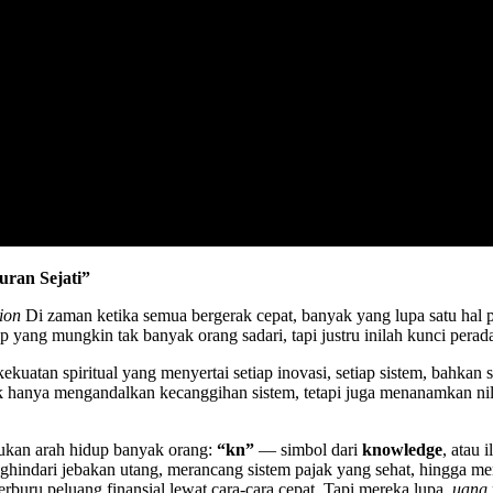
ran Sejati”
ion
Di zaman ketika semua bergerak cepat, banyak yang lupa satu hal pen
yang mungkin tak banyak orang sadari, tapi justru inilah kunci pera
 kekuatan spiritual yang menyertai setiap inovasi, setiap sistem, bahkan
k hanya mengandalkan kecanggihan sistem, tetapi juga menanamkan nila
ntukan arah hidup banyak orang:
“kn”
— simbol dari
knowledge
, atau 
indari jebakan utang, merancang sistem pajak yang sehat, hingga mem
rburu peluang finansial lewat cara-cara cepat. Tapi mereka lupa,
uang 