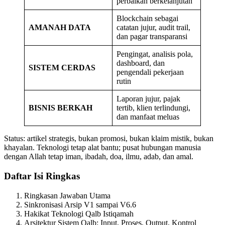
perbaikan berkelanjutan
Blockchain sebagai
AMANAH DATA
catatan jujur, audit trail,
dan pagar transparansi
Pengingat, analisis pola,
dashboard, dan
SISTEM CERDAS
pengendali pekerjaan
rutin
Laporan jujur, pajak
BISNIS BERKAH
tertib, klien terlindungi,
dan manfaat meluas
Status: artikel strategis, bukan promosi, bukan klaim mistik, bukan
khayalan. Teknologi tetap alat bantu; pusat hubungan manusia
dengan Allah tetap iman, ibadah, doa, ilmu, adab, dan amal.
Daftar Isi Ringkas
Ringkasan Jawaban Utama
Sinkronisasi Arsip V1 sampai V6.6
Hakikat Teknologi Qalb Istiqamah
Arsitektur Sistem Qalb: Input, Proses, Output, Kontrol