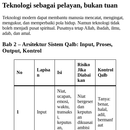
Teknologi sebagai pelayan, bukan tuan
Teknologi modern dapat membantu manusia mencatat, mengingat,
mengukur, dan memperbaiki pola hidup. Namun teknologi tidak
boleh menjadi pusat spiritual. Pusatnya tetap Allah, ibadah, ilmu,
adab, dan amal.
Bab 2 – Arsitektur Sistem Qalb: Input, Proses,
Output, Kontrol
Risiko
Lapisa
Jika
Kontrol
No
Isi
n
Diabai
Qalb
kan
Niat,
ucapan,
Niat
Tanya:
emosi,
bergeser
benar,
waktu,
dan
halal,
1
Input
transaks
keputus
adil,
i,
an
bermanf
keputus
dikuasai
aat
an,
ambisi