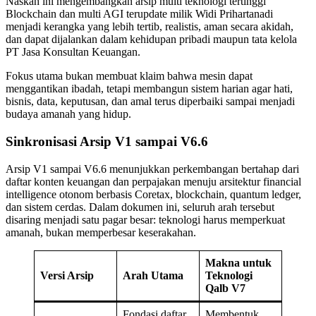
Naskah ini mengembangkan arsip multi teknologi tertinggi
Blockchain dan multi AGI terupdate milik Widi Prihartanadi
menjadi kerangka yang lebih tertib, realistis, aman secara akidah,
dan dapat dijalankan dalam kehidupan pribadi maupun tata kelola
PT Jasa Konsultan Keuangan.
Fokus utama bukan membuat klaim bahwa mesin dapat
menggantikan ibadah, tetapi membangun sistem harian agar hati,
bisnis, data, keputusan, dan amal terus diperbaiki sampai menjadi
budaya amanah yang hidup.
Sinkronisasi Arsip V1 sampai V6.6
Arsip V1 sampai V6.6 menunjukkan perkembangan bertahap dari
daftar konten keuangan dan perpajakan menuju arsitektur financial
intelligence otonom berbasis Coretax, blockchain, quantum ledger,
dan sistem cerdas. Dalam dokumen ini, seluruh arah tersebut
disaring menjadi satu pagar besar: teknologi harus memperkuat
amanah, bukan memperbesar keserakahan.
Makna untuk
Versi Arsip
Arah Utama
Teknologi
Qalb V7
Fondasi daftar
Membentuk