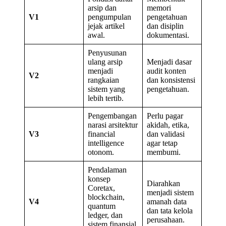
arsip dan
memori
V1
pengumpulan
pengetahuan
jejak artikel
dan disiplin
awal.
dokumentasi.
Penyusunan
ulang arsip
Menjadi dasar
menjadi
audit konten
V2
rangkaian
dan konsistensi
sistem yang
pengetahuan.
lebih tertib.
Pengembangan
Perlu pagar
narasi arsitektur
akidah, etika,
V3
financial
dan validasi
intelligence
agar tetap
otonom.
membumi.
Pendalaman
konsep
Diarahkan
Coretax,
menjadi sistem
blockchain,
V4
amanah data
quantum
dan tata kelola
ledger, dan
perusahaan.
sistem finansial