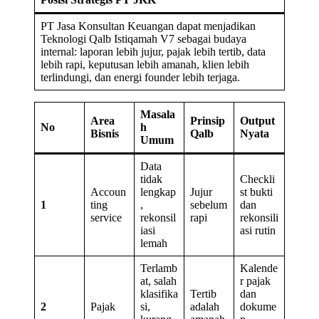
PT Jasa Konsultan Keuangan dapat menjadikan
Teknologi Qalb Istiqamah V7 sebagai budaya
internal: laporan lebih jujur, pajak lebih tertib, data
lebih rapi, keputusan lebih amanah, klien lebih
terlindungi, dan energi founder lebih terjaga.
Masala
Area
Prinsip
Output
No
h
Bisnis
Qalb
Nyata
Umum
Data
tidak
Checkli
Accoun
lengkap
Jujur
st bukti
1
ting
,
sebelum
dan
service
rekonsil
rapi
rekonsili
iasi
asi rutin
lemah
Terlamb
Kalende
at, salah
r pajak
klasifika
Tertib
dan
2
Pajak
si,
adalah
dokume