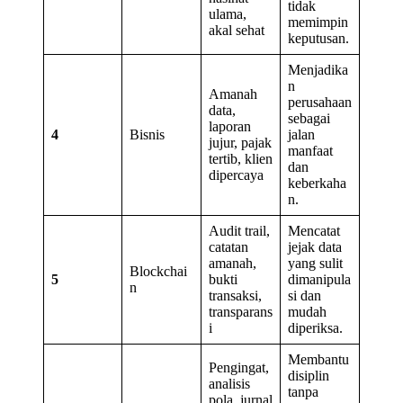
tidak
ulama,
memimpin
akal sehat
keputusan.
Menjadika
n
Amanah
perusahaan
data,
sebagai
laporan
4
Bisnis
jalan
jujur, pajak
manfaat
tertib, klien
dan
dipercaya
keberkaha
n.
Audit trail,
Mencatat
catatan
jejak data
amanah,
yang sulit
Blockchai
5
bukti
dimanipula
n
transaksi,
si dan
transparans
mudah
i
diperiksa.
Membantu
Pengingat,
disiplin
analisis
tanpa
pola, jurnal