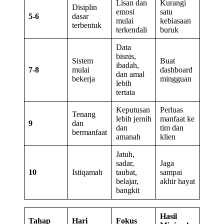
Lisan dan
Kurangi
Disiplin
emosi
satu
5-6
dasar
mulai
kebiasaan
terbentuk
terkendali
buruk
Data
bisnis,
Sistem
Buat
ibadah,
7-8
mulai
dashboard
dan amal
bekerja
mingguan
lebih
tertata
Keputusan
Perluas
Tenang
lebih jernih
manfaat ke
9
dan
dan
tim dan
bermanfaat
amanah
klien
Jatuh,
sadar,
Jaga
10
Istiqamah
taubat,
sampai
belajar,
akhir hayat
bangkit
Hasil
Tahap
Hari
Fokus