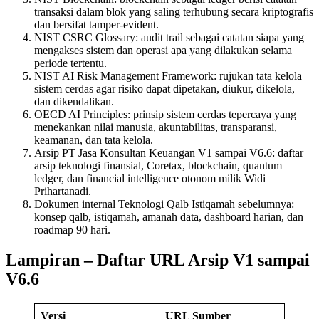
transaksi dalam blok yang saling terhubung secara kriptografis
dan bersifat tamper-evident.
NIST CSRC Glossary: audit trail sebagai catatan siapa yang
mengakses sistem dan operasi apa yang dilakukan selama
periode tertentu.
NIST AI Risk Management Framework: rujukan tata kelola
sistem cerdas agar risiko dapat dipetakan, diukur, dikelola,
dan dikendalikan.
OECD AI Principles: prinsip sistem cerdas tepercaya yang
menekankan nilai manusia, akuntabilitas, transparansi,
keamanan, dan tata kelola.
Arsip PT Jasa Konsultan Keuangan V1 sampai V6.6: daftar
arsip teknologi finansial, Coretax, blockchain, quantum
ledger, dan financial intelligence otonom milik Widi
Prihartanadi.
Dokumen internal Teknologi Qalb Istiqamah sebelumnya:
konsep qalb, istiqamah, amanah data, dashboard harian, dan
roadmap 90 hari.
Lampiran – Daftar URL Arsip V1 sampai
V6.6
Versi
URL Sumber