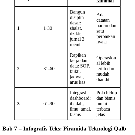
Minimal
Bangun
Ada
disiplin
catatan
dasar:
harian dan
1
1-30
shalat,
satu
dzikir,
perbaikan
jurnal 3
nyata
menit
Rapikan
Operasion
kerja dan
al lebih
data: SOP,
2
31-60
tertib dan
bukti,
mudah
jadwal,
diaudit
arus kas
Integrasi
Pola hidup
dashboard:
dan bisnis
3
61-90
ibadah,
mulai
ilmu, amal,
terbaca
bisnis
jelas
Bab 7 – Infografis Teks: Piramida Teknologi Qalb