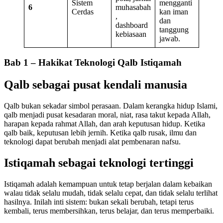
Sistem
mengganti
6
muhasabah
Cerdas
kan iman
,
dan
dashboard
tanggung
kebiasaan
jawab.
Bab 1 – Hakikat Teknologi Qalb Istiqamah
Qalb sebagai pusat kendali manusia
Qalb bukan sekadar simbol perasaan. Dalam kerangka hidup Islami,
qalb menjadi pusat kesadaran moral, niat, rasa takut kepada Allah,
harapan kepada rahmat Allah, dan arah keputusan hidup. Ketika
qalb baik, keputusan lebih jernih. Ketika qalb rusak, ilmu dan
teknologi dapat berubah menjadi alat pembenaran nafsu.
Istiqamah sebagai teknologi tertinggi
Istiqamah adalah kemampuan untuk tetap berjalan dalam kebaikan
walau tidak selalu mudah, tidak selalu cepat, dan tidak selalu terlihat
hasilnya. Inilah inti sistem: bukan sekali berubah, tetapi terus
kembali, terus membersihkan, terus belajar, dan terus memperbaiki.