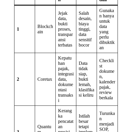
Gunaka
Jejak
Salah
n hanya
data,
desain,
untuk
bukti
biaya
Blockch
data
1
proses,
tinggi,
ain
yang
transpar
data
perlu
ansi
sensitif
dibuktik
terbatas
bocor
an
Kepatu
Checkli
han
Data
st
pajak,
tidak
dokume
integrasi
siap,
n,
2
Coretax
data,
bukti
kalender
dokume
lemah,
pajak,
ntasi
klasifika
review
transaks
si keliru
berkala
i
Kerang
Turunka
ka
Istilah
n
pencatat
besar
menjadi
Quantu
an
tetapi
SOP,
3
m
presisi,
implem