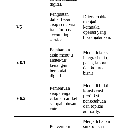
digital.
Penguatan
Diterjemahkan
daftar besar
menjadi
arsip serta visi
V5
kerangka
transformasi
operasi yang
accounting
bisa dijalankan.
service.
Pembaruan
Menjadi lapisan
arsip menuju
integrasi data,
arsitektur
V6.1
pajak, laporan,
keuangan
dan kontrol
berdaulat
bisnis.
digital.
Menjadi bukti
Pembaruan
konsistensi
arsip dengan
produksi
V6.2
cakupan artikel
pengetahuan
sampai ratusan
dan topikal
entri.
authority.
Menjadi bahan
Penyempurnaa
sinkronisasi