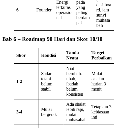
Energi
pada
dashboa
terkuras
yang
6
Founder
rd, jam
operasio
paling
sunyi
nal
berdam
muhasa
pak
bah
Bab 6 – Roadmap 90 Hari dan Skor 10/10
Tanda
Target
Skor
Kondisi
Nyata
Perbaikan
Niat
Sadar
berubah-
Mulai
tetapi
ubah,
catatan
1-2
belum
ibadah
harian 3
stabil
belum
menit
konsisten
Ada shalat
Tetapkan 3
Mulai
lebih rapi,
3-4
kebiasaan
bergerak
mulai
inti
muhasabah