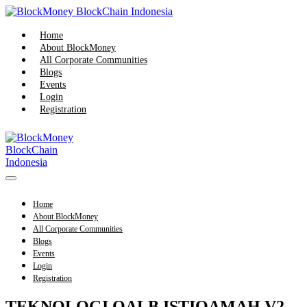
Skip
to
content
Home
About BlockMoney
All Corporate Communities
Blogs
Events
Login
Registration
Menu
Toggle
Home
About BlockMoney
All Corporate Communities
Blogs
Events
Login
Registration
TEKNOLOGI QALB ISTIQAMAH V2