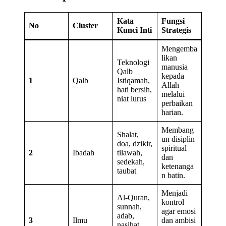
Kata
Fungsi
No
Cluster
Kunci Inti
Strategis
Mengemba
likan
Teknologi
manusia
Qalb
kepada
1
Qalb
Istiqamah,
Allah
hati bersih,
melalui
niat lurus
perbaikan
harian.
Membang
Shalat,
un disiplin
doa, dzikir,
spiritual
2
Ibadah
tilawah,
dan
sedekah,
ketenanga
taubat
n batin.
Menjadi
Al-Quran,
kontrol
sunnah,
agar emosi
adab,
3
Ilmu
dan ambisi
nasihat