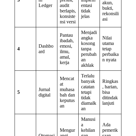
akun,
Ledger
audit
entasi
bukti,
berlapis,
tidak
rekonsili
konsiste
jelas
asi
nsi versi
Menjadi
Pantau
angka
Nilai
ibadah,
kosong
utama
Dashbo
emosi,
4
tanpa
tetap
ard
ilmu,
perubah
perbaika
amal,
an
n nyata
kerja
akhlak
Terlalu
Mencat
banyak
Ringkas
at
catatan
, harian,
Jurnal
muhasa
5
tetapi
bisa
digital
bah dan
tidak
ditindak
keputus
diamalk
lanjuti
an
an
Manusi
a
Ada
Mengur
kehilan
pemerik
Otomasi
angi
gan
saan