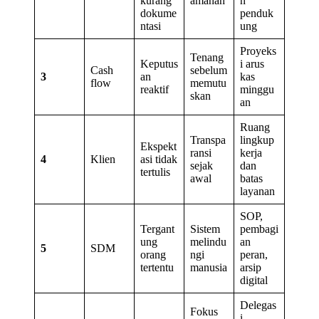
kurang
amanah
n
dokume
penduk
ntasi
ung
Proyeks
Tenang
Keputus
i arus
Cash
sebelum
3
an
kas
flow
memutu
reaktif
minggu
skan
an
Ruang
Transpa
lingkup
Ekspekt
ransi
kerja
4
Klien
asi tidak
sejak
dan
tertulis
awal
batas
layanan
SOP,
Tergant
Sistem
pembagi
ung
melindu
an
5
SDM
orang
ngi
peran,
tertentu
manusia
arsip
digital
Delegas
Fokus
i,