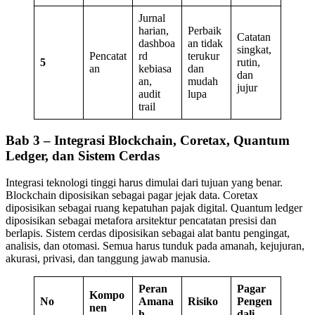
Jurnal
harian,
Perbaik
Catatan
dashboa
an tidak
singkat,
Pencatat
rd
terukur
5
rutin,
an
kebiasa
dan
dan
an,
mudah
jujur
audit
lupa
trail
Bab 3 – Integrasi Blockchain, Coretax, Quantum
Ledger, dan Sistem Cerdas
Integrasi teknologi tinggi harus dimulai dari tujuan yang benar.
Blockchain diposisikan sebagai pagar jejak data. Coretax
diposisikan sebagai ruang kepatuhan pajak digital. Quantum ledger
diposisikan sebagai metafora arsitektur pencatatan presisi dan
berlapis. Sistem cerdas diposisikan sebagai alat bantu pengingat,
analisis, dan otomasi. Semua harus tunduk pada amanah, kejujuran,
akurasi, privasi, dan tanggung jawab manusia.
Peran
Pagar
Kompo
No
Amana
Risiko
Pengen
nen
h
dali