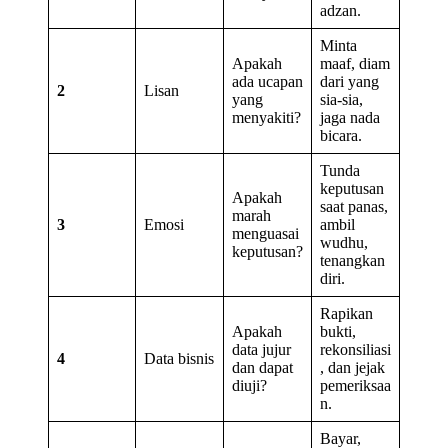
adzan.
Minta
Apakah
maaf, diam
ada ucapan
dari yang
2
Lisan
yang
sia-sia,
menyakiti?
jaga nada
bicara.
Tunda
keputusan
Apakah
saat panas,
marah
3
Emosi
ambil
menguasai
wudhu,
keputusan?
tenangkan
diri.
Rapikan
Apakah
bukti,
data jujur
rekonsiliasi
4
Data bisnis
dan dapat
, dan jejak
diuji?
pemeriksaa
n.
Bayar,