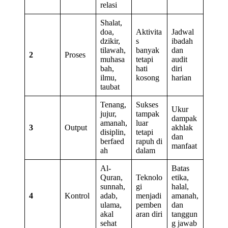
relasi
Shalat,
doa,
Aktivita
Jadwal
dzikir,
s
ibadah
tilawah,
banyak
dan
2
Proses
muhasa
tetapi
audit
bah,
hati
diri
ilmu,
kosong
harian
taubat
Tenang,
Sukses
Ukur
jujur,
tampak
dampak
amanah,
luar
3
Output
akhlak
disiplin,
tetapi
dan
berfaed
rapuh di
manfaat
ah
dalam
Al-
Batas
Quran,
Teknolo
etika,
sunnah,
gi
halal,
4
Kontrol
adab,
menjadi
amanah,
ulama,
pemben
dan
akal
aran diri
tanggun
sehat
g jawab