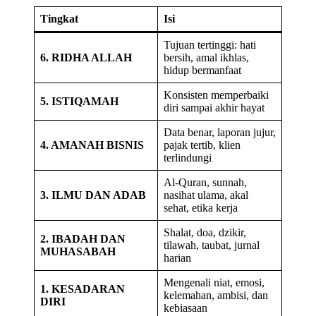
Tingkat
Isi
Tujuan tertinggi: hati
6. RIDHA ALLAH
bersih, amal ikhlas,
hidup bermanfaat
Konsisten memperbaiki
5. ISTIQAMAH
diri sampai akhir hayat
Data benar, laporan jujur,
4. AMANAH BISNIS
pajak tertib, klien
terlindungi
Al-Quran, sunnah,
3. ILMU DAN ADAB
nasihat ulama, akal
sehat, etika kerja
Shalat, doa, dzikir,
2. IBADAH DAN
tilawah, taubat, jurnal
MUHASABAH
harian
Mengenali niat, emosi,
1. KESADARAN
kelemahan, ambisi, dan
DIRI
kebiasaan