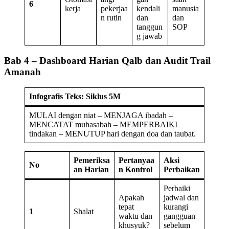
6
kerja
pekerjaa
kendali
manusia
n rutin
dan
dan
tanggun
SOP
g jawab
Bab 4 – Dashboard Harian Qalb dan Audit Trail
Amanah
Infografis Teks: Siklus 5M
MULAI dengan niat – MENJAGA ibadah –
MENCATAT muhasabah – MEMPERBAIKI
tindakan – MENUTUP hari dengan doa dan taubat.
Pemeriksa
Pertanyaa
Aksi
No
an Harian
n Kontrol
Perbaikan
Perbaiki
Apakah
jadwal dan
tepat
kurangi
1
Shalat
waktu dan
gangguan
khusyuk?
sebelum