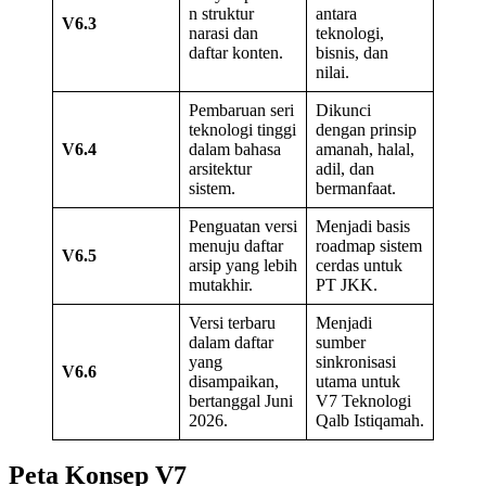
n struktur
antara
V6.3
narasi dan
teknologi,
daftar konten.
bisnis, dan
nilai.
Pembaruan seri
Dikunci
teknologi tinggi
dengan prinsip
V6.4
dalam bahasa
amanah, halal,
arsitektur
adil, dan
sistem.
bermanfaat.
Penguatan versi
Menjadi basis
menuju daftar
roadmap sistem
V6.5
arsip yang lebih
cerdas untuk
mutakhir.
PT JKK.
Versi terbaru
Menjadi
dalam daftar
sumber
yang
sinkronisasi
V6.6
disampaikan,
utama untuk
bertanggal Juni
V7 Teknologi
2026.
Qalb Istiqamah.
Peta Konsep V7