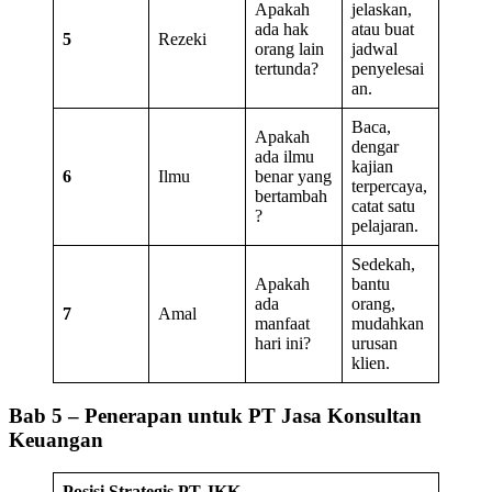
Apakah
jelaskan,
ada hak
atau buat
5
Rezeki
orang lain
jadwal
tertunda?
penyelesai
an.
Baca,
Apakah
dengar
ada ilmu
kajian
6
Ilmu
benar yang
terpercaya,
bertambah
catat satu
?
pelajaran.
Sedekah,
Apakah
bantu
ada
orang,
7
Amal
manfaat
mudahkan
hari ini?
urusan
klien.
Bab 5 – Penerapan untuk PT Jasa Konsultan
Keuangan
Posisi Strategis PT JKK