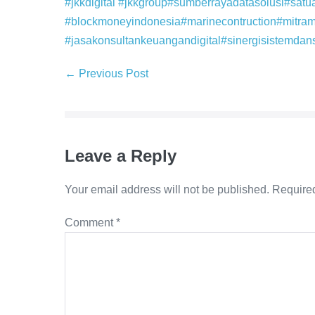
#jkkdigital
#jkkgroup
#sumberrayadatasolusi
#satu
#blockmoneyindonesia
#marinecontruction
#mitra
#jasakonsultankeuangandigital
#sinergisistemdan
← Previous Post
Leave a Reply
Your email address will not be published.
Required
Comment
*