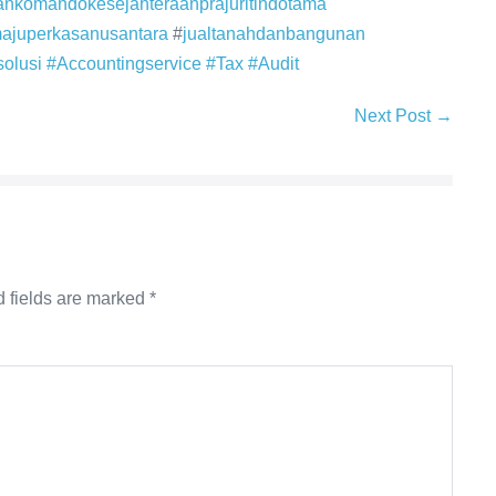
ankomandokesejahteraanprajuritindotama
majuperkasanusantara
#
jualtanahdanbangunan
solusi
#Accountingservice #Tax #Audit
Next Post →
 fields are marked
*