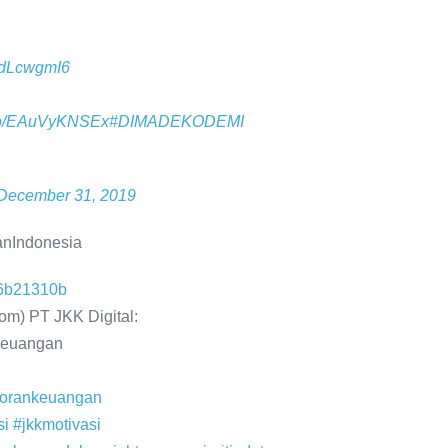
Z0dLcwgmI6
t.co/EAuVyKNSEx
#DIMADEKODEMI
December 31, 2019
anIndonesia
-76b21310b
m) PT JKK Digital:
 keuangan
porankeuangan
si
#jkkmotivasi