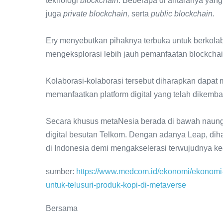
teknologi
blockchain
. Beberapa di antaranya yang
juga
private blockchain,
serta
public blockchain.
Ery menyebutkan pihaknya terbuka untuk berkola
mengeksplorasi lebih jauh pemanfaatan blockchai
Kolaborasi-kolaborasi tersebut diharapkan dapat
memanfaatkan platform digital yang telah dikemb
Secara khusus metaNesia berada di bawah naung
digital besutan Telkom. Dengan adanya Leap, di
di Indonesia demi mengakselerasi terwujudnya ked
sumber:
https://www.medcom.id/ekonomi/ekonomi-
untuk-telusuri-produk-kopi-di-metaverse
Bersama