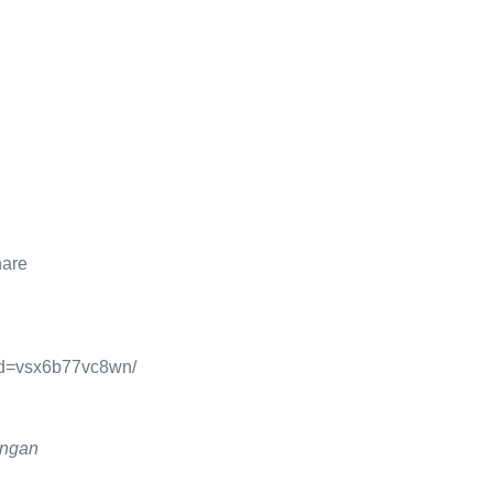
hare
id=vsx6b77vc8wn/
angan