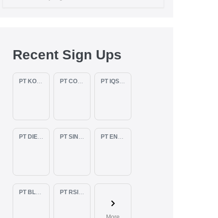
Recent Sign Ups
PT KOPKAR NAWAKARA
PT COMECA INDONESIA
PT IQSA FAJAR INDONESIA
PT DIENZEE PERKASA ABADI
PT SINAR PACIFIC ENERGY
PT ENAM RATU TAYEB
PT BLUELIGHT CONTINENTAL ABADI
PT RSIA BUNDA ARIF
More