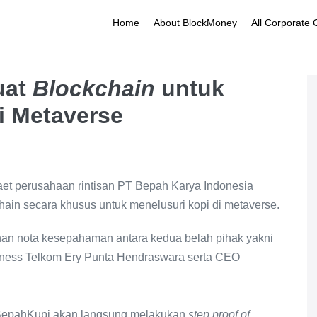
Home
About BlockMoney
All Corporate
uat
Blockchain
untuk
i Metaverse
et perusahaan rintisan PT Bepah Karya Indonesia
hain
secara khusus untuk menelusuri kopi di metaverse.
an nota kesepahaman antara kedua belah pihak yakni
iness Telkom Ery Punta Hendraswara serta CEO
 BepahKupi akan langsung melakukan
step proof of