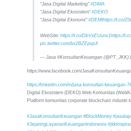
“Jasa Digital Marketing”
#DIMA
“Jasa Digital Ekosistem“
#DEKO
“Jasa Digital Ekonomi”
#DEMI
https://t.co/
WebSite:
https://t.co/DbVxEUunx1
https://
pic.twitter.com/bx2BZEpxpX
— Jasa #KonsultanKeuangan (@PT_JKK)
https://www.facebook.com/JasaKonsultanKeuang
https://linkedin.com/in/jasa-konsultan-keuangan
Digital Ekosistem (DEKO) Web Komunitas (WebKo
Platform komunitas corporate blockchain industri
#JasaKonsultanKeuangan
#
BlockMoney
#jasala
#JejaringLayananKeuanganIndonesia
#jkkinspira