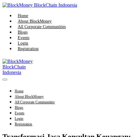
Skip
to
content
Home
About BlockMoney
All Corporate Communities
Blogs
Events
Login
Registration
Menu
Toggle
Home
About BlockMoney
All Corporate Communities
Blogs
Events
Login
Registration
Transformasi Jasa Konsultan Keuangan: