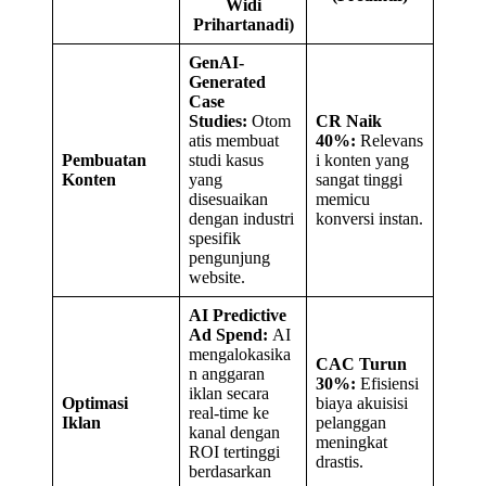
Widi
Prihartanadi)
GenAI-
Generated
Case
Studies:
Otom
CR Naik
atis membuat
40%:
Relevans
Pembuatan
studi kasus
i konten yang
Konten
yang
sangat tinggi
disesuaikan
memicu
dengan industri
konversi instan.
spesifik
pengunjung
website.
AI Predictive
Ad Spend:
AI
mengalokasika
CAC Turun
n anggaran
30%:
Efisiensi
iklan secara
Optimasi
biaya akuisisi
real-time ke
Iklan
pelanggan
kanal dengan
meningkat
ROI tertinggi
drastis.
berdasarkan