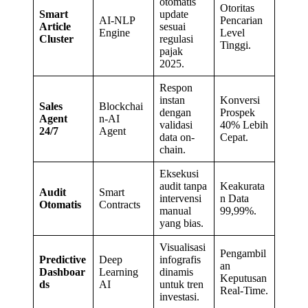
otomatis
Otoritas
Smart
update
AI-NLP
Pencarian
Article
sesuai
Engine
Level
Cluster
regulasi
Tinggi.
pajak
2025.
Respon
instan
Konversi
Sales
Blockchai
dengan
Prospek
Agent
n-AI
validasi
40% Lebih
24/7
Agent
data on-
Cepat.
chain.
Eksekusi
audit tanpa
Keakurata
Audit
Smart
intervensi
n Data
Otomatis
Contracts
manual
99,99%.
yang bias.
Visualisasi
Pengambil
Predictive
Deep
infografis
an
Dashboar
Learning
dinamis
Keputusan
ds
AI
untuk tren
Real-Time.
investasi.