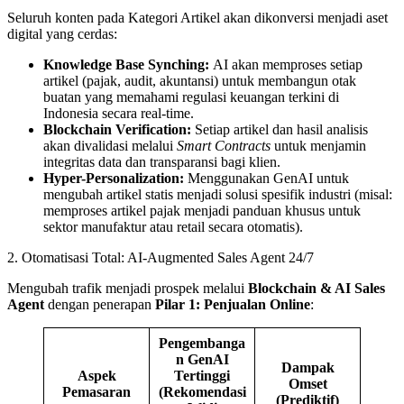
Seluruh konten pada Kategori Artikel akan dikonversi menjadi aset
digital yang cerdas:
Knowledge Base Synching:
AI akan memproses setiap
artikel (pajak, audit, akuntansi) untuk membangun otak
buatan yang memahami regulasi keuangan terkini di
Indonesia secara real-time.
Blockchain Verification:
Setiap artikel dan hasil analisis
akan divalidasi melalui
Smart Contracts
untuk menjamin
integritas data dan transparansi bagi klien.
Hyper-Personalization:
Menggunakan GenAI untuk
mengubah artikel statis menjadi solusi spesifik industri (misal:
memproses artikel pajak menjadi panduan khusus untuk
sektor manufaktur atau retail secara otomatis).
2. Otomatisasi Total: AI-Augmented Sales Agent 24/7
Mengubah trafik menjadi prospek melalui
Blockchain & AI Sales
Agent
dengan penerapan
Pilar 1: Penjualan Online
:
Pengembanga
n GenAI
Dampak
Aspek
Tertinggi
Omset
Pemasaran
(Rekomendasi
(Prediktif)