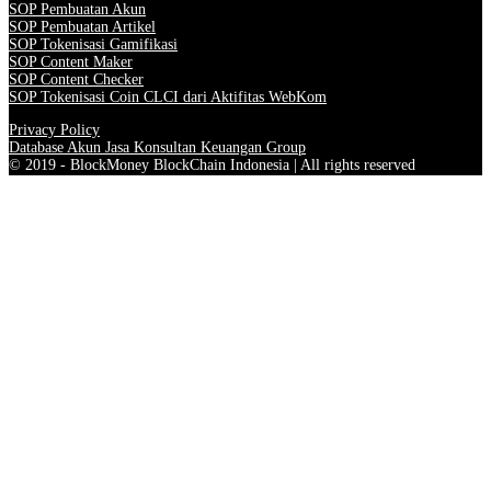
SOP Pembuatan Akun
SOP Pembuatan Artikel
SOP Tokenisasi Gamifikasi
SOP Content Maker
SOP Content Checker
SOP Tokenisasi Coin CLCI dari Aktifitas WebKom
Privacy Policy
Database Akun Jasa Konsultan Keuangan Group
© 2019 - BlockMoney BlockChain Indonesia | All rights reserved