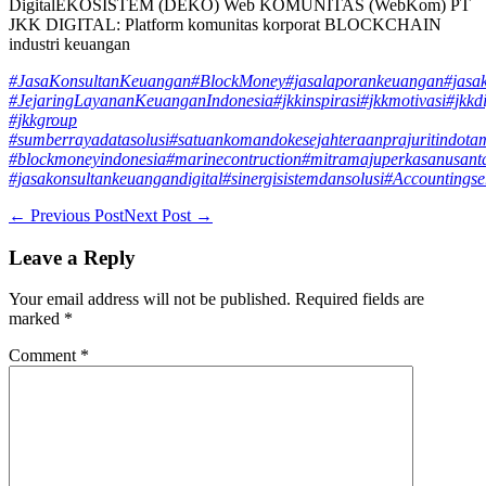
DigitalEKOSISTEM (DEKO) Web KOMUNITAS (WebKom) PT
JKK DIGITAL: Platform komunitas korporat BLOCKCHAIN
industri keuangan
#JasaKonsultanKeuangan
#BlockMoney
#jasalaporankeuangan
#jasa
#JejaringLayananKeuanganIndonesia
#jkkinspirasi
#jkkmotivasi
#jkkdi
#jkkgroup
#sumberrayadatasolusi
#satuankomandokesejahteraanprajuritindota
#blockmoneyindonesia
#marinecontruction
#mitramajuperkasanusant
#jasakonsultankeuangandigital
#sinergisistemdansolusi
#Accountingse
Post
← Previous Post
Next Post →
Navigation
Leave a Reply
Your email address will not be published.
Required fields are
marked
*
Comment
*