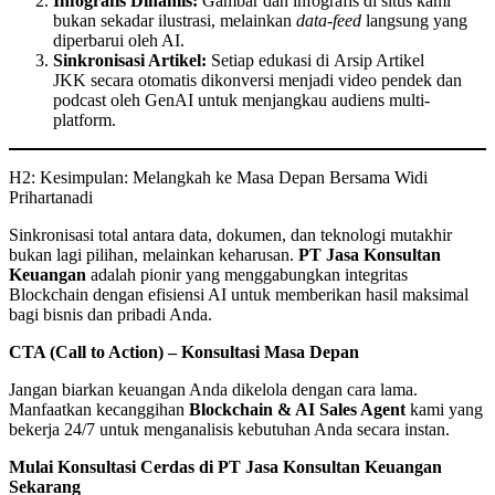
Infografis Dinamis:
Gambar dan infografis di situs kami
bukan sekadar ilustrasi, melainkan
data-feed
langsung yang
diperbarui oleh AI.
Sinkronisasi Artikel:
Setiap edukasi di Arsip Artikel
JKK secara otomatis dikonversi menjadi video pendek dan
podcast oleh GenAI untuk menjangkau audiens multi-
platform.
H2: Kesimpulan: Melangkah ke Masa Depan Bersama Widi
Prihartanadi
Sinkronisasi total antara data, dokumen, dan teknologi mutakhir
bukan lagi pilihan, melainkan keharusan.
PT Jasa Konsultan
Keuangan
adalah pionir yang menggabungkan integritas
Blockchain dengan efisiensi AI untuk memberikan hasil maksimal
bagi bisnis dan pribadi Anda.
CTA (Call to Action) – Konsultasi Masa Depan
Jangan biarkan keuangan Anda dikelola dengan cara lama.
Manfaatkan kecanggihan
Blockchain & AI Sales Agent
kami yang
bekerja 24/7 untuk menganalisis kebutuhan Anda secara instan.
Mulai Konsultasi Cerdas di PT Jasa Konsultan Keuangan
Sekarang