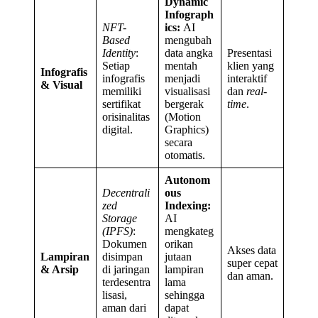
Dynamic
Infograph
NFT-
ics:
AI
Based
mengubah
Identity
:
data angka
Presentasi
Setiap
mentah
klien yang
Infografis
infografis
menjadi
interaktif
& Visual
memiliki
visualisasi
dan
real-
sertifikat
bergerak
time
.
orisinalitas
(Motion
digital.
Graphics)
secara
otomatis.
Autonom
Decentrali
ous
zed
Indexing:
Storage
AI
(IPFS)
:
mengkateg
Dokumen
orikan
Akses data
Lampiran
disimpan
jutaan
super cepat
& Arsip
di jaringan
lampiran
dan aman.
terdesentra
lama
lisasi,
sehingga
aman dari
dapat