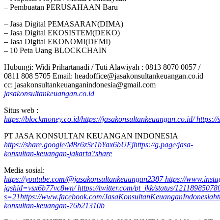
– Pembuatan PERUSAHAAN Baru
– Jasa Digital PEMASARAN(DIMA)
– Jasa Digital EKOSISTEM(DEKO)
– Jasa Digital EKONOMI(DEMI)
– 10 Peta Uang BLOCKCHAIN
Hubungi: Widi Prihartanadi / Tuti Alawiyah : 0813 8070 0057 /
0811 808 5705 Email: headoffice@jasakonsultankeuangan.co.id
cc: jasakonsultankeuanganindonesia@gmail.com
jasakonsultankeuangan.co.id
Situs web :
https://blockmoney.co.id/
https://jasakonsultankeuangan.co.id/
https:/
PT JASA KONSULTAN KEUANGAN INDONESIA
https://share.google/M8r6zSr1bYax6bUEj
https://g.page/jasa-
konsultan-keuangan-jakarta?share
Media sosial:
https://youtube.com/@jasakonsultankeuangan2387
https://www.ins
igshid=vsx6b77vc8wn/
https://twitter.com/pt_jkk/status/121189850
s=21
https://www.facebook.com/JasaKonsultanKeuanganIndonesia
ht
konsultan-keuangan-76b21310b