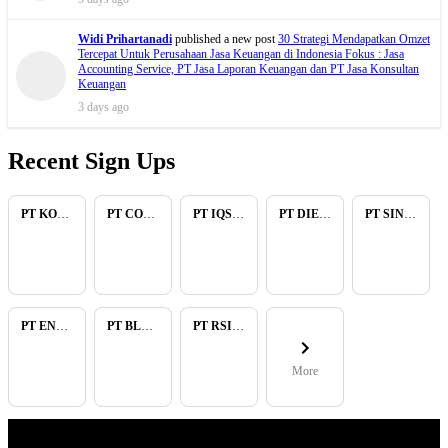
Widi Prihartanadi
published a new post
30 Strategi Mendapatkan Omzet
Tercepat Untuk Perusahaan Jasa Keuangan di Indonesia Fokus : Jasa
Accounting Service, PT Jasa Laporan Keuangan dan PT Jasa Konsultan
Keuangan
3 days ago
Recent Sign Ups
PT KOPKAR NAWAKARA
PT COMECA INDONESIA
PT IQSA FAJAR INDONESIA
PT DIENZEE PERKASA ABADI
PT SINAR PACIFIC ENERGY
PT ENAM RATU TAYEB
PT BLUELIGHT CONTINENTAL ABADI
PT RSIA BUNDA ARIF
More