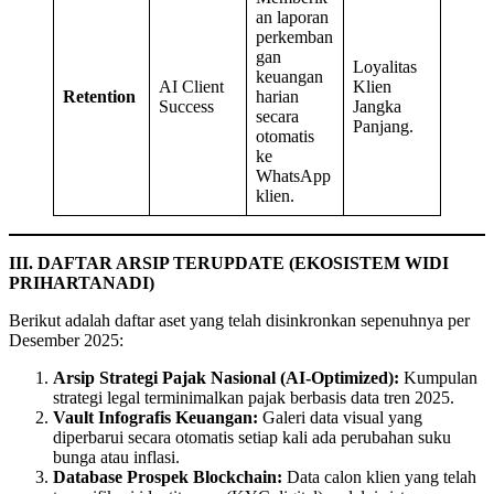
an laporan
perkemban
gan
Loyalitas
keuangan
AI Client
Klien
Retention
harian
Success
Jangka
secara
Panjang.
otomatis
ke
WhatsApp
klien.
III. DAFTAR ARSIP TERUPDATE (EKOSISTEM WIDI
PRIHARTANADI)
Berikut adalah daftar aset yang telah disinkronkan sepenuhnya per
Desember 2025:
Arsip Strategi Pajak Nasional (AI-Optimized):
Kumpulan
strategi legal terminimalkan pajak berbasis data tren 2025.
Vault Infografis Keuangan:
Galeri data visual yang
diperbarui secara otomatis setiap kali ada perubahan suku
bunga atau inflasi.
Database Prospek Blockchain:
Data calon klien yang telah