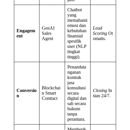
Chatbot
yang
memahami
emosi dan
GenAI
Lead
Engagem
kebutuhan
Sales
Scoring
Ot
ent
finansial
Agent
omatis.
spesifik
user (NLP
tingkat
tinggi).
Penandata
nganan
kontrak
jasa
Blockchai
konsultasi
Conversio
Closing
In
n Smart
secara
n
stan 24/7.
Contract
digital dan
sah secara
hukum
tanpa
perantara.
Memberik