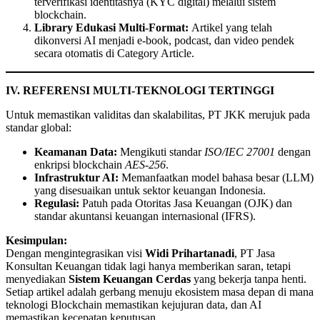
terverifikasi identitasnya (KYC digital) melalui sistem
blockchain.
Library Edukasi Multi-Format:
Artikel yang telah
dikonversi AI menjadi e-book, podcast, dan video pendek
secara otomatis di Category Article.
IV. REFERENSI MULTI-TEKNOLOGI TERTINGGI
Untuk memastikan validitas dan skalabilitas, PT JKK merujuk pada
standar global:
Keamanan Data:
Mengikuti standar
ISO/IEC 27001
dengan
enkripsi blockchain
AES-256
.
Infrastruktur AI:
Memanfaatkan model bahasa besar (LLM)
yang disesuaikan untuk sektor keuangan Indonesia.
Regulasi:
Patuh pada Otoritas Jasa Keuangan (OJK) dan
standar akuntansi keuangan internasional (IFRS).
Kesimpulan:
Dengan mengintegrasikan visi
Widi Prihartanadi
, PT Jasa
Konsultan Keuangan tidak lagi hanya memberikan saran, tetapi
menyediakan
Sistem Keuangan Cerdas
yang bekerja tanpa henti.
Setiap artikel adalah gerbang menuju ekosistem masa depan di mana
teknologi Blockchain memastikan kejujuran data, dan AI
memastikan kecepatan keputusan.