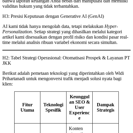
bahwa laporan keuangan Anda bebas dari manipulasi dan memiliki
validitas hukum yang tidak terbantahkan.
H3: Presisi Keputusan dengan Generative AI (GenAI)
AI kami tidak hanya mengolah data, tetapi melakukan
Hyper-
Personalization
. Setiap strategi yang dihasilkan melalui kategori
artikel kami disesuaikan dengan profil risiko dan kondisi pasar real-
time melalui analisis ribuan variabel ekonomi secara simultan.
H2: Tabel Strategi Operasional: Otomatisasi Prospek & Layanan PT
JKK
Berikut adalah pemetaan teknologi yang diperintahkan oleh Widi
Prihartanadi untuk mengonversi trafik menjadi solusi nyata bagi
klien:
Keunggul
an SEO &
Fitur
Teknologi
Dampak
User
Utama
Spesifik
Strategis
Experienc
e
Konten