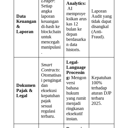
Ledger
:
Analytics:
Setiap
AI
angka
Laporan
memproye
Data
laporan
Audit yang
ksikan arus
Keuangan
keuangan
tidak dapat
kas 12
&
di-hash ke
disangkal
bulan ke
Laporan
blockchain
(Anti-
depan
untuk
Fraud).
berdasarka
mencegah
n data
manipulasi
historis.
.
Legal-
Smart
Language
Contracts
:
Processin
Otomatisas
g:
Mengon
Kepatuhan
i pengingat
versi
100%
Dokumen
dan
bahasa
terhadap
Pajak &
eksekusi
hukum
aturan DJP
Legal
kepatuhan
yang rumit
terbaru
pajak
menjadi
2025.
sesuai
ringkasan
regulasi
eksekutif
terbaru.
instan.