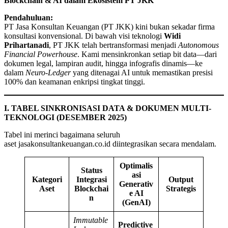
Blockchain & AI dalam Ekosistem PT JKK
Pendahuluan:
PT Jasa Konsultan Keuangan (PT JKK) kini bukan sekadar firma
konsultasi konvensional. Di bawah visi teknologi
Widi
Prihartanadi
, PT JKK telah bertransformasi menjadi
Autonomous
Financial Powerhouse
. Kami mensinkronkan setiap bit data—dari
dokumen legal, lampiran audit, hingga infografis dinamis—ke
dalam
Neuro-Ledger
yang ditenagai AI untuk memastikan presisi
100% dan keamanan enkripsi tingkat tinggi.
I. TABEL SINKRONISASI DATA & DOKUMEN MULTI-
TEKNOLOGI (DESEMBER 2025)
Tabel ini merinci bagaimana seluruh
aset jasakonsultankeuangan.co.id diintegrasikan secara mendalam.
Optimalis
Status
asi
Kategori
Integrasi
Output
Generativ
Aset
Blockchai
Strategis
e AI
n
(GenAI)
Immutable
Predictive