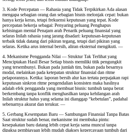
3. Kode Percepatan — Rahasia yang Tidak Terpikirkan Ada alasan
mengapa sebagian orang dan sebagian bisnis melonjak cepat: bukan
hanya kerja keras, tetapi frekuensi keputusan yang tepat. Kode
percepatan bekerja sebagai: Penyaring peluang Penghapus
kebisingan mental Penajam arah Penarik peluang finansial yang
selaras Inilah rahasia yang jarang disadari: keputusan-keputusan
terbaik tidak datang dari pikiran tegang, tetapi dari pikiran yang
selaras. Ketika arus internal bersih, aliran eksternal mengikuti. —
4. Mekanisme Pengganda Nilai — Struktur Tak Terlihat yang
Menciptakan Hasil Besar Setiap bisnis memiliki titik pengungkit
yang tersembunyi. Bukan pada jumlah tim, bukan pada besarnya
modal, melainkan pada ketepatan struktur finansial dan ritme
pelaporannya. Ketika: laporan bersih alur kas tertata perpajakan rapi
keputusan sinkron ritme pengendalian konsisten maka hasilnya
adalah efek pengganda yang membuat bisnis: tumbuh tanpa berat
berkembang tanpa konflik menghasilkan tanpa kehilangan arah
Inilah struktur halus yang selama ini dianggap “kebetulan”, padahal
sebenarnya akurat dan terukur. —
5. Gerbang Kesempatan Baru — Sambungan Finansial Tanpa Batas
Saat struktur sudah benar, mekanisme ini membuka pintu:
kesepakatan baru datang lebih cepat kerja sama muncul tanpa
dipaksa pembiayaan lebih mudah diakses kepercayaan tumbuh dari