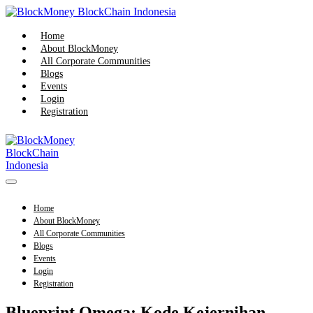
Skip
to
content
Home
About BlockMoney
All Corporate Communities
Blogs
Events
Login
Registration
Menu
Toggle
Home
About BlockMoney
All Corporate Communities
Blogs
Events
Login
Registration
Blueprint Omega: Kode Kejernihan