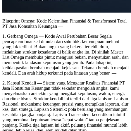
Blueprint Omega: Kode Kejernihan Finansial & Transformasi Total
PT Jasa Konsultan Keuangan —
1. Gerbang Omega — Kode Awal Perubahan Besar Segala
pencapaian finansial dimulai dari satu titik: kemampuan melihat
yang tak terlihat. Bukan angka yang bekerja terlebih dulu,
melainkan struktur kesadaran di balik angka itu. Di sinilah Master
List Omega membuka pintu: mengurai beban, menyatukan arah, dan
membentuk landasan keputusan yang jernih. Pada tahap ini,
ketidakpastian berubah menjadi kejelasan. Tekanan berubah menjadi
kendali. Dan arah hidup terkunci pada lintasan yang benar. —
2. Kapsul Kendali — Sistem yang Mengatur Realitas Finansial PT
Jasa Konsultan Keuangan tidak sekadar mengolah angka; kami
menyelaraskan arsitektur yang mengikat keputusan, waktu, energi,
dan ritme bisnis. Struktur kendali ini terdiri dari tiga lapisan: Lapisan
Rasional: mekanisme keuangan presisi yang merapikan laporan, alur
kas, dan strategi. Lapisan Sistemik: pola berulang yang membangun
kestabilan jangka panjang. Lapisan Transenden: kecerdikan intuitif
yang membuat keputusan terasa “tepat waktu” tanpa penjelasan
panjang. Ketika tiga lapisan ini aktif, peluang finansial muncul lebih
sering, lebih jelas, dan lebih mudah ditangkap. —