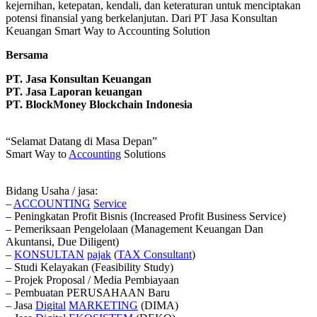
kejernihan, ketepatan, kendali, dan keteraturan untuk menciptakan
potensi finansial yang berkelanjutan. Dari PT Jasa Konsultan
Keuangan Smart Way to Accounting Solution
Bersama
PT. Jasa Konsultan Keuangan
PT. Jasa Laporan keuangan
PT.
BlockMoney Blockchain Indonesia
“Selamat Datang di Masa Depan”
Smart Way to
Accounting
Solutions
Bidang Usaha / jasa:
–
ACCOUNTING
Service
– Peningkatan Profit Bisnis (Increased Profit Business Service)
– Pemeriksaan Pengelolaan (Management Keuangan Dan
Akuntansi, Due Diligent)
–
KONSULTAN
pajak
(
TAX
Consultant
)
– Studi Kelayakan (Feasibility Study)
– Projek Proposal / Media Pembiayaan
– Pembuatan PERUSAHAAN Baru
– Jasa
Digital
MARKETING
(DIMA)