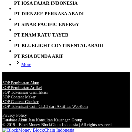
PT IQSA FAJAR INDONESIA
PT DIENZEE PERKASA ABADI
PT SINAR PACIFIC ENERGY
PT ENAM RATU TAYEB
PT BLUELIGHT CONTINENTAL ABADI
PT RSIA BUNDA ARIF
More
SOP Pembuatan Akun
SOP Pembuatan Artikel
SOP Tokenisasi Gamifikasi
SOP Content Maker
SOP Content Checker
SOP Tokenisasi Coin CLCI dari Aktifitas WebKom
Privacy Policy
Database Akun Jasa Konsultan Keuangan Group
© 2019 - BlockMoney BlockChain Indonesia | All rights reserved