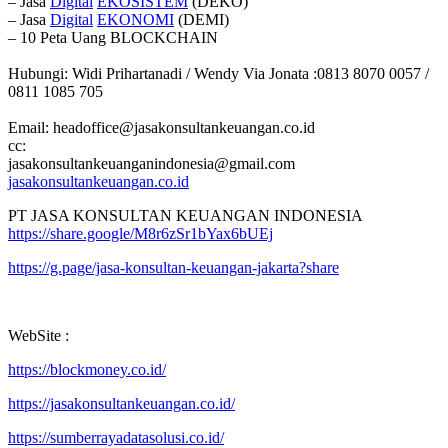
– Jasa
Digital
EKOSISTEM
(DEKO)
– Jasa
Digital
EKONOMI
(DEMI)
– 10 Peta Uang BLOCKCHAIN
Hubungi: Widi Prihartanadi / Wendy Via Jonata :0813 8070 0057 /
0811 1085 705
Email: headoffice@jasakonsultankeuangan.co.id
cc:
jasakonsultankeuanganindonesia@gmail.com
jasakonsultankeuangan.co.id
PT JASA KONSULTAN KEUANGAN INDONESIA
https://share.google/M8r6zSr1bYax6bUEj
https://g.page/jasa-konsultan-keuangan-jakarta?share
WebSite :
https://blockmoney.co.id/
https://jasakonsultankeuangan.co.id/
https://sumberrayadatasolusi.co.id/