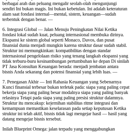
berbagai arah dan peluang mengalir seolah-olah mengunjungi
sendiri Ini bukan magis. Ini bukan kebetulan. Ini adalah keteraturan
alam saat fondasi internal—mental, sistem, keuangan—sudah
terbentuk dengan benar. —
6. Integrasi Global — Jalan Menuju Peningkatan Nilai Ketika
fondasi lokal sudah kuat, peluang internasional membuka dirinya.
Ekspansi ke sistem global seperti Monaco, Davos, dan pusat
finansial dunia menjadi mungkin karena struktur dasar sudah stabil.
Struktur ini memungkinkan: kompatibilitas dengan standar
internasional pengelolaan risiko yang tenang langkah ekspansi yang
tidak terburu-buru kesinambungan pertumbuhan ke depan Di sinilah
PT Jasa Konsultan Keuangan berada: menjadi jembatan antara
bisnis Anda sekarang dan potensi finansial yang lebih luas. —
7. Penegasan Akhir — Inti Rahasia Keuangan yang Sebenarnya
Kunci finansial terbesar bukan terletak pada: siapa yang paling cepat
bekerja siapa yang paling besar modalnya siapa yang paling banyak
relasinya Tetapi pada siapa yang paling presisi struktur dalamnya.
Struktur itu mencakup: kejernihan stabilitas ritme integrasi dan
kemampuan memastikan keselarasan pada setiap keputusan Ketika
struktur ini telah aktif, bisnis tidak lagi mengejar hasil — hasil yang
datang mengejar bisnis tersebut.
Inilah Blueprint Omega: jalan terpadu yang menggabungkan