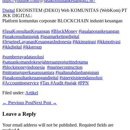
https://youtube.com/@jasakonsultankeuangan2387
Digital
EKOSISTEM (DEKO) Web KOMUNITAS (WebKom) PT
JKK DIGITAL:
Platform komunitas corporate BLOCKCHAIN industri keuangan
#JasaKonsultanKeuangan
#BlockMoney
#jasalaporankeuangan
#jasakonsultanpajak
#jasamarketingdigital
#JejaringLayananKeuanganIndonesia
#jkkinspirasi
#jkkmotivasi
#jkkdigital
#jkkgroup
#sumberrayadatasolusi
#satuankomandokesejahteraanprajuritindotama
#blockmoneyindonesia
#marinecontruction
#mitramajuperkasanusantara
#jualtanahdanbangunan
#jasakonsultankeuangandigital
#sinergisistemdansolusi
#Accountingservice
#Tax
#Audit
#pajak
#PPN
Filed under:
Artikel
Post
← Previous Post
Next Post →
Navigation
Leave a Reply
Your email address will not be published.
Required fields are