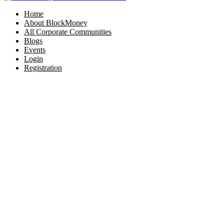
Home
About BlockMoney
All Corporate Communities
Blogs
Events
Login
Registration