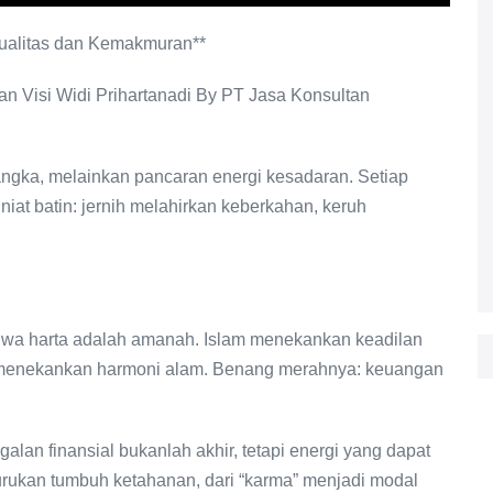
tualitas dan Kemakmuran**
Visi Widi Prihartanadi By PT Jasa Konsultan
gka, melainkan pancaran energi kesadaran. Setiap
niat batin: jernih melahirkan keberkahan, keruh
hwa harta adalah amanah. Islam menekankan keadilan
r menekankan harmoni alam. Benang merahnya: keuangan
.
lan finansial bukanlah akhir, tetapi energi yang dapat
erpurukan tumbuh ketahanan, dari “karma” menjadi modal