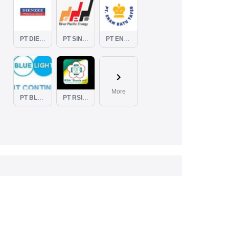
PT DIENZEE PERKASA ABADI
PT SINAR PACIFIC ENERGY
PT ENAM RATU TAYEB
More
PT BLUELIGHT CONTINENTAL ABADI
PT RSIA BUNDA ARIF