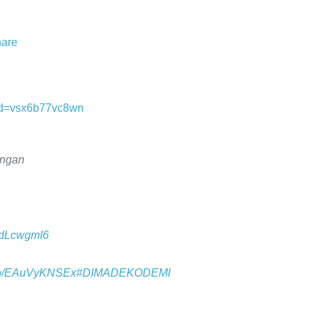
hare
hid=vsx6b77vc8wn
angan
Z0dLcwgmI6
t.co/EAuVyKNSEx
#DIMADEKODEMI