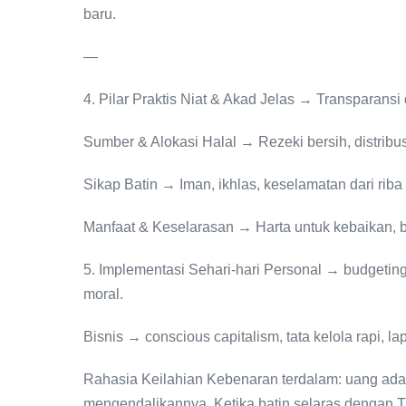
baru.
—
4. Pilar Praktis Niat & Akad Jelas → Transparansi 
Sumber & Alokasi Halal → Rezeki bersih, distribusi
Sikap Batin → Iman, ikhlas, keselamatan dari riba
Manfaat & Keselarasan → Harta untuk kebaikan, 
5. Implementasi Sehari-hari Personal → budgeting 
moral.
Bisnis → conscious capitalism, tata kelola rapi, l
Rahasia Keilahian Kebenaran terdalam: uang adal
mengendalikannya. Ketika batin selaras dengan 