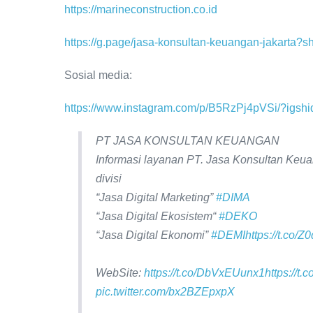
https://marineconstruction.co.id
https://g.page/jasa-konsultan-keuangan-jakarta?s
Sosial media:
https://www.instagram.com/p/B5RzPj4pVSi/?igs
PT JASA KONSULTAN KEUANGAN
Informasi layanan PT. Jasa Konsultan Keu
divisi
“Jasa Digital Marketing”
#DIMA
“Jasa Digital Ekosistem“
#DEKO
“Jasa Digital Ekonomi”
#DEMI
https://t.co/
WebSite:
https://t.co/DbVxEUunx1
https://
pic.twitter.com/bx2BZEpxpX