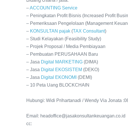
Bidang Usaha / jasa:
–
ACCOUNTING
Service
– Peningkatan Profit Bisnis (Increased Profit Busi
– Pemeriksaan Pengelolaan (Management Keuanga
–
KONSULTAN
pajak
(
TAX
Consultant
)
– Studi Kelayakan (Feasibility Study)
– Projek Proposal / Media Pembiayaan
– Pembuatan PERUSAHAAN Baru
– Jasa
Digital
MARKETING
(DIMA)
– Jasa
Digital
EKOSISTEM
(DEKO)
– Jasa
Digital
EKONOMI
(DEMI)
– 10 Peta Uang BLOCKCHAIN
Hubungi: Widi Prihartanadi / Wendy Via Jonata :
Email: headoffice@jasakonsultankeuangan.co.id
cc: