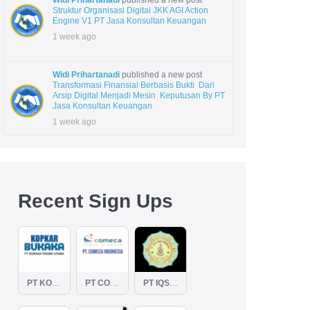
Widi Prihartanadi
published a new post
Struktur Organisasi Digital JKK AGI Action
Engine V1 PT Jasa Konsultan Keuangan
1 week ago
Widi Prihartanadi
published a new post
Transformasi Finansial Berbasis Bukti Dari
Arsip Digital Menjadi Mesin Keputusan By PT
Jasa Konsultan Keuangan
1 week ago
Recent Sign Ups
PT KOPKAR NAWAKARA
PT COMECA INDONESIA
PT IQSA FAJAR INDONESIA