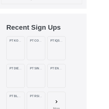
Recent Sign Ups
PT KOPKAR NAWAKARA
PT COMECA INDONESIA
PT IQSA FAJAR INDONESIA
PT DIENZEE PERKASA ABADI
PT SINAR PACIFIC ENERGY
PT ENAM RATU TAYEB
PT BLUELIGHT CONTINENTAL ABADI
PT RSIA BUNDA ARIF
More