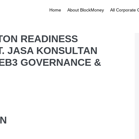
Home
About BlockMoney
All Corporate
TON READINESS
T. JASA KONSULTAN
WEB3 GOVERNANCE &
AN