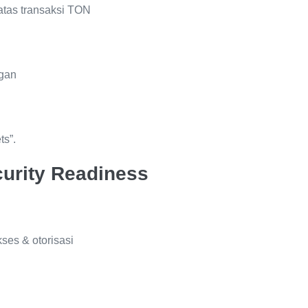
atas transaksi TON
ngan
ts”.
curity Readiness
ses & otorisasi