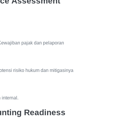
ance Assessment
Kewajiban pajak dan pelaporan
otensi risiko hukum dan mitigasinya
internal.
ounting Readiness