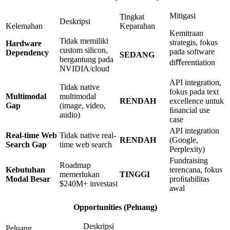
Mitigasi
Tingkat
Deskripsi
Kelemahan
Keparahan
Kemitraan
Tidak memiliki
strategis, fokus
Hardware
custom silicon,
pada software
Dependency
SEDANG
bergantung pada
diﬀerentiation
NVIDIA/cloud
API integration,
Tidak native
fokus pada text
Multimodal
multimodal
RENDAH
excellence untuk
Gap
(image, video,
ﬁnancial use
audio)
case
API integration
Real-time
Web
Tidak native real-
RENDAH
(Google,
Search Gap
time web search
Perplexity)
Fundraising
Roadmap
Kebutuhan
terencana, fokus
memerlukan
TINGGI
Modal
Besar
proﬁtabilitas
$240M+ investasi
awal
Opportunities
(Peluang)
Deskripsi
Peluang