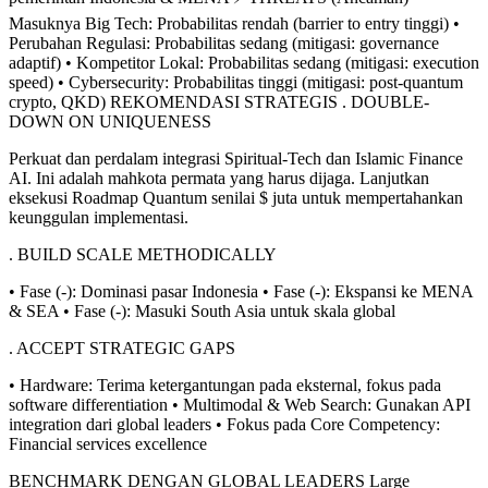
Masuknya Big Tech: Probabilitas rendah (barrier to entry tinggi) •
Perubahan Regulasi: Probabilitas sedang (mitigasi: governance
adaptif) • Kompetitor Lokal: Probabilitas sedang (mitigasi: execution
speed) • Cybersecurity: Probabilitas tinggi (mitigasi: post-quantum
crypto, QKD) REKOMENDASI STRATEGIS . DOUBLE-
DOWN ON UNIQUENESS
Perkuat dan perdalam integrasi Spiritual-Tech dan Islamic Finance
AI. Ini adalah mahkota permata yang harus dijaga. Lanjutkan
eksekusi Roadmap Quantum senilai $ juta untuk mempertahankan
keunggulan implementasi.
. BUILD SCALE METHODICALLY
• Fase (-): Dominasi pasar Indonesia • Fase (-): Ekspansi ke MENA
& SEA • Fase (-): Masuki South Asia untuk skala global
. ACCEPT STRATEGIC GAPS
• Hardware: Terima ketergantungan pada eksternal, fokus pada
software differentiation • Multimodal & Web Search: Gunakan API
integration dari global leaders • Fokus pada Core Competency:
Financial services excellence
BENCHMARK DENGAN GLOBAL LEADERS Large