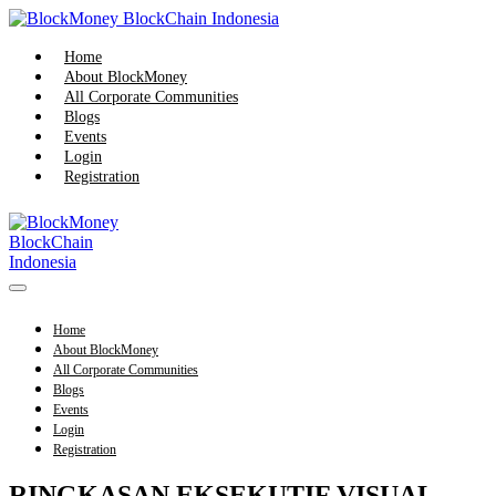
Skip
to
content
Home
About BlockMoney
All Corporate Communities
Blogs
Events
Login
Registration
Menu
Toggle
Home
About BlockMoney
All Corporate Communities
Blogs
Events
Login
Registration
RINGKASAN EKSEKUTIF VISUAL