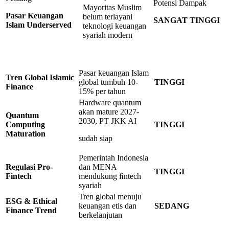
Potensi Dampak
Mayoritas Muslim
Pasar Keuangan
belum terlayani
SANGAT
TINGGI
Islam
Underserved
teknologi keuangan
syariah modern
Pasar keuangan Islam
Tren
Global
Islamic
global tumbuh 10-
TINGGI
Finance
15% per tahun
Hardware quantum
akan mature 2027-
Quantum
2030, PT JKK AI
Computing
TINGGI
Maturation
sudah siap
Pemerintah Indonesia
Regulasi
Pro-
dan MENA
TINGGI
Fintech
mendukung ﬁntech
syariah
Tren global menuju
ESG & Ethical
keuangan etis dan
SEDANG
Finance Trend
berkelanjutan