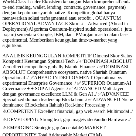
World-Class Leader Ekosistem keuangan Islam komprehensif end-
to-end (trading, wallet, lending, contracts, governance, payment)
dengan kepatuhan syariah native. Kompetitor global hanya
menawarkan solusi terfragmentasi atau retrofit. . QUANTUM
OPERATIONAL ADVANTAGE Skor: ./ – Advanced (Ahead in
Deployment) Algoritma Quantum-Inspired sudah operasional (. juta
tx/jam) sementara Google, IBM, dan JPMorgan masih dalam fase
experimental. Memberikan keunggulan time-to-market yang
signifikan.
ANALISIS KEUNGGULAN KOMPETITIF Dimensi Skor Status
Kompetitif Keterangan Spiritual-Tech ./ ✅DOMINASI ABSOLUT
Zero direct competitors globally Islamic Finance ./ ✅DOMINASI
ABSOLUT Comprehensive ecosystem, native Shariah Quantum
Operational ./ ✅AHEAD IN DEPLOYMENT Operational vs
experimental Enterprise Governance ./ ✅SUPERIOR Quantum-AI
Governance + + SOP AI Agents ./ ✅ADVANCED Multi-layer
dengan governance excellence LLM & Gen AI ./ ✅ADVANCED
Specialized domain leadership Blockchain ./ ✅ADVANCED Niche
dominance (Blockchain Ilahiah) Real-time Processing ./
⚠️COMPETENT Excellent financial, gap web search Multimodal ./
⚠️DEVELOPING Strong text, gap image/video/audio Hardware ./
⚠️EMERGING Strategic gap (acceptable) MARKET
OPPORTUNITY Total Addressable Market (TAM)