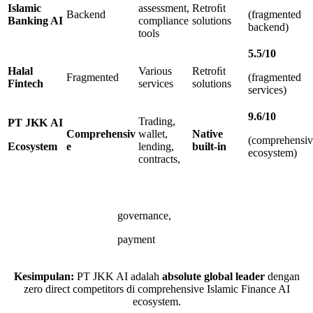
Islamic
assessment,
Retroﬁt
Backend
(fragmented
Banking AI
compliance
solutions
backend)
tools
5
.
5
/
10
Halal
Various
Retroﬁt
Fragmented
(fragmented
Fintech
services
solutions
services)
9
.
6
/
10
Trading,
PT
JKK
AI
Comprehensiv
wallet,
Native
(comprehensiv
Ecosystem
e
lending,
built-in
ecosystem)
contracts,
governance,
payment
Kesimpulan:
PT JKK AI adalah
absolute global leader
dengan
zero direct competitors di comprehensive Islamic Finance AI
ecosystem.