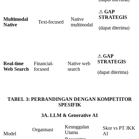
⚠
GAP
STRATEGIS
Multimodal
Native
Text-focused
Native
multimodal
(dapat diterima)
⚠
GAP
STRATEGIS
Real-time
Financial-
Native web
Web
Search
focused
search
(dapat diterima)
TABEL
3
:
PERBANDINGAN
DENGAN
KOMPETITOR
SPESIFIK
3
A.
LLM
&
Generative
AI
Keunggulan
Skor vs PT JKK
Organisasi
Utama
Model
AI