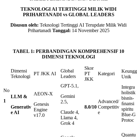
TEKNOLOGI AI TERTINGGI MILIK WIDI
PRIHARTANADI vs
GLOBAL LEADERS
Disusun oleh:
Teknologi Tertinggi AI Terupdate Milik Widi
Prihartanadi
Tanggal:
14 November 2025
TABEL
1
: PERBANDINGAN KOMPREHENSIF
10
DIMENSI
TEKNOLOGI
Skor
Dimensi
Global
Keungg
PT JKK AI
PT
Kategori
Teknologi
Leaders
Unik
JKK
GPT-5.1,
Integra
No
holistik
AEON-X
Gemini
LLM
&
bisnis-
1
Advanced/
2.5,
ﬁnansi
Genesis
Generativ
8
.
0
/
10
Competitiv
spiritu
Engine
Claude 4,
e AI
e
Blue-G
v17.0
Llama 4,
Protoc
Grok 4
Quantu