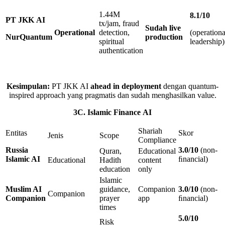
1.44M
8
.
1
/
10
PT
JKK
AI
tx/jam, fraud
Sudah
live
Operational
detection,
(operationa
NurQuantum
production
spiritual
leadership)
authentication
Kesimpulan:
PT JKK AI
ahead in deployment
dengan quantum-
inspired approach yang pragmatis dan sudah menghasilkan value.
3
C.
Islamic
Finance
AI
Shariah
Entitas
Skor
Jenis
Scope
Compliance
Russia
3
.
0
/
10
(non-
Quran,
Educational
Islamic
AI
ﬁnancial)
Educational
Hadith
content
education
only
Islamic
Muslim AI
guidance,
Companion
3
.
0
/
10
(non-
Companion
Companion
prayer
app
ﬁnancial)
times
5
.
0
/
10
Risk