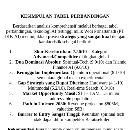
KESIMPULAN
TABEL
PERBANDINGAN
Berdasarkan analisis komprehensif melalui berbagai tabel
perbandingan, teknologi AI tertinggi milik Widi Prihartanadi (PT
JKK AI) menunjukkan
posisi strategis yang sangat
kuat
dengan
karakteristik sebagai berikut:
Skor
Keseluruhan:
7
.
56
/
10
– Kategori
Advanced/Competitive
di tingkat global
Dua
Dominasi
Absolut:
Spiritual-Tech (9.9/10) dan Islamic
Finance AI (9.6/10)
Keunggulan Implementasi:
Quantum operational (8.1/10)
sementara global masih experimental
Gap Strategis yang Dapat Diterima:
Hardware (4.1/10),
Multimodal (5.2/10), Real-time Search (6.3/10)
Market
Opportunity
Masif:
$1T+ TAM, 1.8 miliar
addressable population
Path
to
Unicorn
2030
:
Revenue projection $805M,
valuation $8B+
Barrier to Entry Sangat Tinggi:
Keunikan spiritual-tech
tidak dapat ditiru kompetitor Barat/sekuler
Rekomendasi Final:
Double-down on uniqueness, build scale