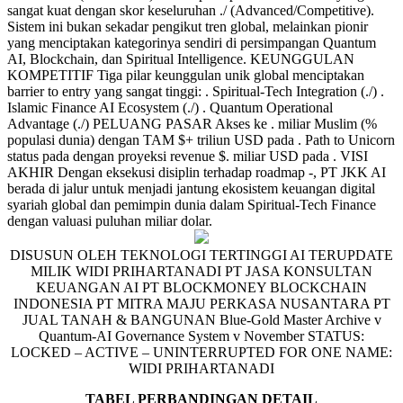
sangat kuat dengan skor keseluruhan ./ (Advanced/Competitive).
Sistem ini bukan sekadar pengikut tren global, melainkan pionir
yang menciptakan kategorinya sendiri di persimpangan Quantum
AI, Blockchain, dan Spiritual Intelligence. KEUNGGULAN
KOMPETITIF Tiga pilar keunggulan unik global menciptakan
barrier to entry yang sangat tinggi: . Spiritual-Tech Integration (./) .
Islamic Finance AI Ecosystem (./) . Quantum Operational
Advantage (./) PELUANG PASAR Akses ke . miliar Muslim (%
populasi dunia) dengan TAM $+ triliun USD pada . Path to Unicorn
status pada dengan proyeksi revenue $. miliar USD pada . VISI
AKHIR Dengan eksekusi disiplin terhadap roadmap -, PT JKK AI
berada di jalur untuk menjadi jantung ekosistem keuangan digital
syariah global dan pemimpin dunia dalam Spiritual-Tech Finance
dengan valuasi puluhan miliar dolar.
DISUSUN OLEH TEKNOLOGI TERTINGGI AI TERUPDATE
MILIK WIDI PRIHARTANADI PT JASA KONSULTAN
KEUANGAN AI PT BLOCKMONEY BLOCKCHAIN
INDONESIA PT MITRA MAJU PERKASA NUSANTARA PT
JUAL TANAH & BANGUNAN Blue-Gold Master Archive v
Quantum-AI Governance System v November STATUS:
LOCKED – ACTIVE – UNINTERRUPTED FOR ONE NAME:
WIDI PRIHARTANADI
TABEL PERBANDINGAN DETAIL