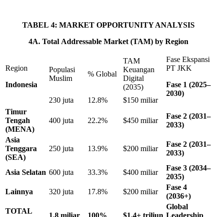
TABEL
4
:
MARKET
OPPORTUNITY
ANALYSIS
4
A.
Total
Addressable
Market
(TAM)
by
Region
Fase Ekspansi
TAM
Region
PT JKK
Populasi
Keuangan
% Global
Muslim
Digital
Indonesia
Fase
1
(
2025
–
(2035)
2030
)
230 juta
12.8%
$150 miliar
Timur
Fase
2
(
2031
–
Tengah
400 juta
22.2%
$450 miliar
2033
)
(MENA)
Asia
Fase
2
(
2031
–
Tenggara
250 juta
13.9%
$200 miliar
2033
)
(SEA)
Fase
3
(
2034
–
Asia
Selatan
600 juta
33.3%
$400 miliar
2035
)
Fase
4
Lainnya
320 juta
17.8%
$200 miliar
(
2036
+)
Global
TOTAL
1
.
8
miliar
100
%
$
1
.
4
+
triliun
Leadership