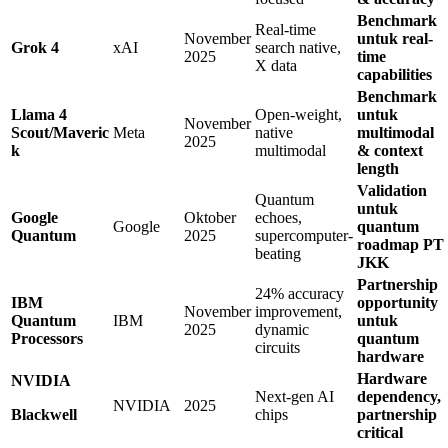
Benchmark
Real-time
November
untuk real-
Grok
4
xAI
search native,
2025
time
X data
capabilities
Benchmark
Llama
4
Open-weight,
untuk
November
Scout/Maveric
Meta
native
multimodal
2025
k
multimodal
&
context
length
Validation
Quantum
untuk
Google
Oktober
echoes,
Google
quantum
Quantum
2025
supercomputer-
roadmap
PT
beating
JKK
Partnership
24% accuracy
IBM
opportunity
November
improvement,
Quantum
IBM
untuk
2025
dynamic
Processors
quantum
circuits
hardware
Hardware
NVIDIA
Next-gen AI
dependency,
NVIDIA
2025
Blackwell
chips
partnership
critical