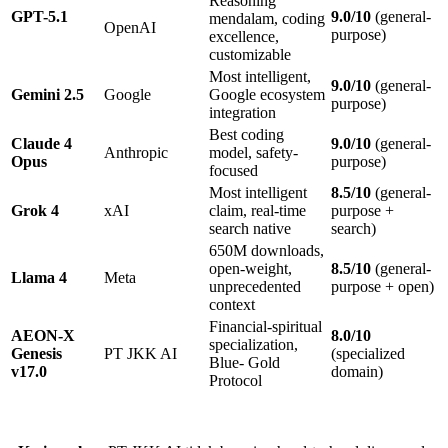
Reasoning
GPT-
5
.
1
9
.
0
/
10
(general-
mendalam, coding
OpenAI
purpose)
excellence,
customizable
Most intelligent,
9
.
0
/
10
(general-
Gemini
2
.
5
Google
Google ecosystem
purpose)
integration
Best coding
Claude
4
9
.
0
/
10
(general-
Anthropic
model, safety-
Opus
purpose)
focused
Most intelligent
8
.
5
/
10
(general-
Grok
4
xAI
claim, real-time
purpose +
search native
search)
650M downloads,
open-weight,
8
.
5
/
10
(general-
Llama
4
Meta
unprecedented
purpose + open)
context
Financial-spiritual
AEON-X
8
.
0
/
10
specialization,
Genesis
PT JKK AI
(specialized
Blue- Gold
v
17
.
0
domain)
Protocol