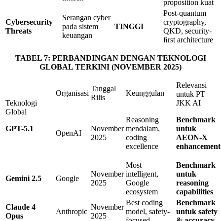
proposition kuat
Post-quantum
Serangan cyber
Cybersecurity
cryptography,
pada sistem
TINGGI
Threats
QKD, security-
keuangan
ﬁrst architecture
TABEL
7
: PERBANDINGAN DENGAN TEKNOLOGI
GLOBAL
TERKINI
(NOVEMBER
2025
)
Relevansi
Tanggal
Organisasi
Keunggulan
untuk PT
Rilis
Teknologi
JKK AI
Global
Reasoning
Benchmark
GPT-
5
.
1
November
mendalam,
untuk
OpenAI
2025
coding
AEON-X
excellence
enhancement
Most
Benchmark
November
intelligent,
untuk
Gemini
2
.
5
Google
2025
Google
reasoning
ecosystem
capabilities
Best coding
Benchmark
Claude
4
November
Anthropic
model, safety-
untuk
safety
Opus
2025
focused
&
accuracy