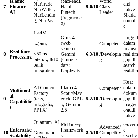
Islamic
(backend),
World-
NurTrade,
end,
7
Finance
Halal
9
.
6
/
10
Class
NurWallet,
native
AI
Fintech
Leader
NurLendin
Sharia
(fragmente
g, NurPay
compli
d)
e
1.44M
Grok 4
Unggul
(web
dalam
tx/jam,
Competent
search),
ﬁnansi
Real-time
<50ms
8
Gemini
6
.
3
/
10
/Developin
real-tim
Processing
latency, 8/10
(Google
g
gap di
bank
data),
search
integration
Perplexity
real-tim
Kuat
AI Content
Llama 4
dalam
Competent
Multimod
Factory
Scout/Mav
dokum
al
9
(teks,
erick, GPT-
5
.
2
/
10
/Developin
gap di
Capabilitie
infograﬁs,
5, Gemini
g
image/
s
PPTX)
2.5
o/audi
native
Quantum- AI
McKinsey
Govern
Advanced/
Enterprise
Framework
e
10
Governanc
8
.
5
/
10
Competitiv
Scalability
s,
excelle