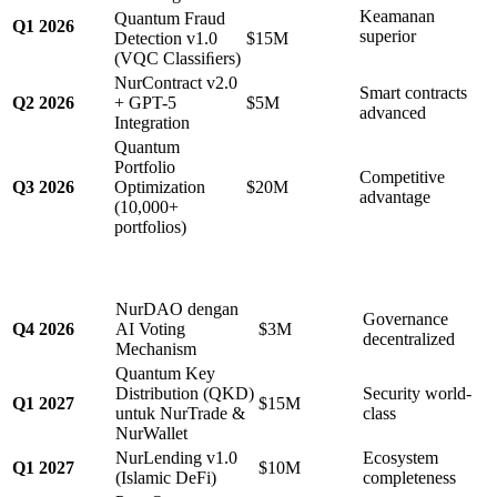
Keamanan
Quantum Fraud
Q
1
2026
superior
Detection v1.0
$15M
(VQC Classiﬁers)
NurContract v2.0
Smart contracts
Q
2
2026
+ GPT-5
$5M
advanced
Integration
Quantum
Portfolio
Competitive
Q
3
2026
Optimization
$20M
advantage
(10,000+
portfolios)
NurDAO dengan
Governance
Q
4
2026
AI Voting
$3M
decentralized
Mechanism
Quantum Key
Distribution (QKD)
Security world-
Q
1
2027
$15M
untuk NurTrade &
class
NurWallet
NurLending v1.0
Ecosystem
Q
1
2027
$10M
(Islamic DeFi)
completeness