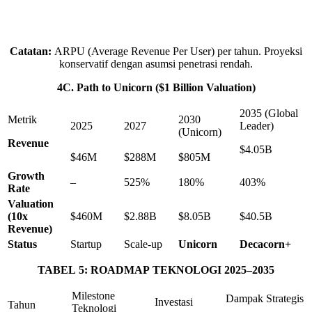
Catatan:
ARPU (Average Revenue Per User) per tahun. Proyeksi
konservatif dengan asumsi penetrasi rendah.
4
C.
Path
to
Unicorn
($
1
Billion
Valuation)
2035 (Global
Metrik
2030
2025
2027
Leader)
(Unicorn)
Revenue
$4.05B
$46M
$288M
$805M
Growth
–
525%
180%
403%
Rate
Valuation
(
10
x
$460M
$2.88B
$8.05B
$40.5B
Revenue)
Status
Startup
Scale-up
Unicorn
Decacorn+
TABEL
5
:
ROADMAP
TEKNOLOGI
2025
–
2035
Milestone
Dampak Strategis
Investasi
Tahun
Teknologi