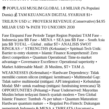
🌍 POPULASI MUSLIM GLOBAL 1.8 MILIAR (% Populasi
Dunia) 💰 TAM KEUANGAN DIGITAL SYARIAH $1+
TRILIUN USD 📈 PROYEKSI REVENUE (Conservative) $4.95
MILIAR USD 🦄 PATH TO UNICORN 2030
Fase Ekspansi Fase Periode Target Region Populasi TAM Fase –
Indonesia juta $B Fase – MENA + SEA juta $B Fase – South Asia
juta $B TOTAL – Global . miliar $T+ ANALISIS SWOT
RINGKAS ✅ STRENGTHS (Kekuatan) • Spiritual-Tech Unik:
Barrier to entry ekstrem • Islamic Finance Komprehensif: Zero
direct competitors • Quantum Operational: Time-to-market
advantage • Governance Excellence: Operational superiority •
Market Addressable Masif: .B Muslims, $T+ TAM ⚠️
WEAKNESSES (Kelemahan) • Hardware Dependency: Tidak
memiliki custom silicon (mitigasi: kemitraan) • Multimodal Gap:
Tidak native multimodal (mitigasi: API integration) • Kebutuhan
Modal: $M+ untuk roadmap (mitigasi: fundraising terencana) 🚀
OPPORTUNITIES (Peluang) • Pasar Underserved: Mayoritas
Muslim belum terlayani fintech syariah modern • Tren Global
Islamic Finance: Tumbuh -% per tahun • Quantum Maturation:
Hardware quantum mature – • Regulasi Pro-Fintech: Dukungan
pemerintah Indonesia & MENA ⚡ THREATS (Ancaman) •