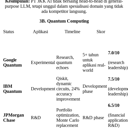
Kesimpulan:
PT JKK AI tidak bersaing head-to-head di general-
purpose LLM, tetapi unggul dalam spesialisasi domain yang tidak
ada kompetitor langsung.
3
B. Quantum Computing
Status
Aplikasi
Timeline
Skor
7
.
0
/
10
5+ tahun
Research,
Google
untuk
Experimental
quantum
(research
Quantum
aplikasi real-
echoes
leadership)
world
Qiskit,
7
.
5
/
10
dynamic
IBM
Development
Development
circuits, 24%
(developm
Quantum
phase
accuracy
leadership)
improvement
6
.
5
/
10
Portfolio
JPMorgan
optimization,
(ﬁnancial
R&D
R&D phase
Chase
Monte Carlo
application
replacement
R&D)