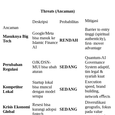
Threats
(Ancaman)
Mitigasi
Deskripsi
Probabilitas
Ancaman
Barrier to entry
Google/Meta
tinggi (spiritual
Masuknya
Big
bisa masuk ke
authenticity),
RENDAH
Tech
Islamic Finance
ﬁrst- mover
AI
advantage
Quantum-AI
OJK/DSN-
Governance
Perubahan
MUI bisa ubah
SEDANG
System adaptif,
Regulasi
aturan
tim legal &
syariah kuat
Execution
Startup lokal
speed, brand
Kompetitor
bisa muncul
SEDANG
building,
Lokal
dengan model
serupa
network eﬀects
Diversiﬁkasi
Resesi bisa
Krisis Ekonomi
geograﬁs, fokus
kurangi adopsi
SEDANG
Global
pada value
ﬁntech