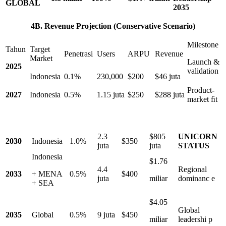
GLOBAL
2035
4
B.
Revenue
Projection
(Conservative
Scenario)
Milestone
Tahun
Target
Penetrasi
Users
ARPU
Revenue
Market
Launch &
2025
validation
Indonesia
0.1%
230,000
$200
$46 juta
Product-
2027
Indonesia
0.5%
1.15 juta
$250
$288 juta
market ﬁt
2.3
$805
UNICORN
2030
Indonesia
1.0%
$350
juta
juta
STATUS
Indonesia
$1.76
4.4
Regional
2033
+ MENA
0.5%
$400
juta
miliar
dominanc e
+ SEA
$4.05
Global
2035
Global
0.5%
9 juta
$450
miliar
leadershi p