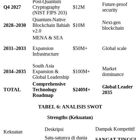
Post-Quantum
Future-proof
Q
4
2027
Cryptography
$12M
security
(NIST FIPS 203)
Quantum-Native
Next-gen
2028
–
2030
Blockchain Ilahiah
$10M
blockchain
v2.0
MENA & SEA
2031
–
2033
Expansion
$50M+
Global scale
Infrastructure
South Asia
Market
2034
–
2035
Expansion &
$100M+
dominance
Global Leadership
Comprehensive
Global
Leader
TOTAL
Technology
$
240
M+
2035
Roadmap
TABEL
6
:
ANALISIS
SWOT
Strengths
(Kekuatan)
Dampak Kompetitif
Deskripsi
Kekuatan
Satu-satunya di dunia
SANGAT TINGGI