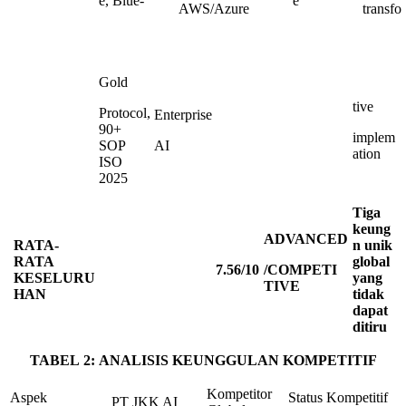
e, Blue-
e
AWS/Azure
transfo
Gold
tive
Protocol,
Enterprise
90+
implem
SOP
AI
ation
ISO
2025
Tiga
keung
ADVANCED
RATA-
n unik
RATA
global
7
.
56
/
10
/COMPETI
KESELURU
yang
TIVE
HAN
tidak
dapat
ditiru
TABEL
2
:
ANALISIS
KEUNGGULAN
KOMPETITIF
Kompetitor
Aspek
Status Kompetitif
PT JKK AI