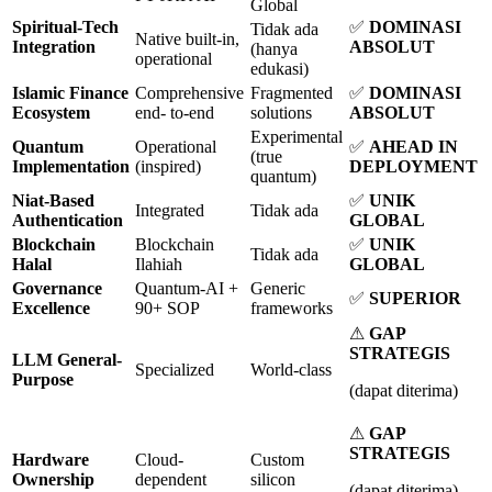
Global
Spiritual-Tech
✅
DOMINASI
Tidak ada
Native built-in,
Integration
ABSOLUT
(hanya
operational
edukasi)
Islamic Finance
Comprehensive
Fragmented
✅
DOMINASI
Ecosystem
end- to-end
solutions
ABSOLUT
Experimental
Quantum
Operational
✅
AHEAD IN
(true
Implementation
(inspired)
DEPLOYMENT
quantum)
Niat-Based
✅
UNIK
Integrated
Tidak ada
Authentication
GLOBAL
Blockchain
Blockchain
✅
UNIK
Tidak ada
Halal
Ilahiah
GLOBAL
Governance
Quantum-AI +
Generic
✅
SUPERIOR
Excellence
90+ SOP
frameworks
⚠
GAP
STRATEGIS
LLM General-
Specialized
World-class
Purpose
(dapat diterima)
⚠
GAP
STRATEGIS
Hardware
Cloud-
Custom
Ownership
dependent
silicon
(dapat diterima)