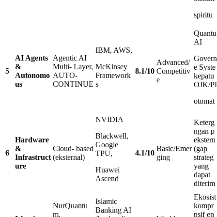
spiritu
Quantu
AI
IBM, AWS,
AI Agents
Agentic AI
Govern
Advanced/
&
Multi- Layer,
McKinsey
e Syste
5
8
.
1
/
10
Competitiv
Autonomo
AUTO-
Framework
kepatu
e
us
CONTINUE
s
OJK/P
otomat
NVIDIA
Keterg
ngan p
Blackwell,
Hardware
ekstern
Google
&
Cloud- based
Basic/Emer
(gap
6
4
.
1
/
10
TPU,
Infrastruct
(eksternal)
ging
strateg
ure
yang
Huawei
dapat
Ascend
diterim
Ekosist
Islamic
NurQuantu
kompr
Banking AI
m,
nsif en