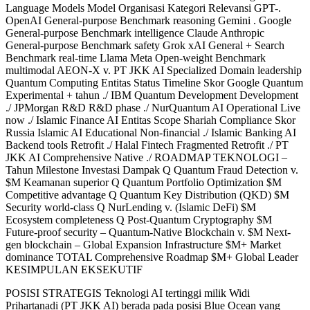
Language Models Model Organisasi Kategori Relevansi GPT-.
OpenAI General-purpose Benchmark reasoning Gemini . Google
General-purpose Benchmark intelligence Claude Anthropic
General-purpose Benchmark safety Grok xAI General + Search
Benchmark real-time Llama Meta Open-weight Benchmark
multimodal AEON-X v. PT JKK AI Specialized Domain leadership
Quantum Computing Entitas Status Timeline Skor Google Quantum
Experimental + tahun ./ IBM Quantum Development Development
./ JPMorgan R&D R&D phase ./ NurQuantum AI Operational Live
now ./ Islamic Finance AI Entitas Scope Shariah Compliance Skor
Russia Islamic AI Educational Non-financial ./ Islamic Banking AI
Backend tools Retrofit ./ Halal Fintech Fragmented Retrofit ./ PT
JKK AI Comprehensive Native ./ ROADMAP TEKNOLOGI –
Tahun Milestone Investasi Dampak Q Quantum Fraud Detection v.
$M Keamanan superior Q Quantum Portfolio Optimization $M
Competitive advantage Q Quantum Key Distribution (QKD) $M
Security world-class Q NurLending v. (Islamic DeFi) $M
Ecosystem completeness Q Post-Quantum Cryptography $M
Future-proof security – Quantum-Native Blockchain v. $M Next-
gen blockchain – Global Expansion Infrastructure $M+ Market
dominance TOTAL Comprehensive Roadmap $M+ Global Leader
KESIMPULAN EKSEKUTIF
POSISI STRATEGIS Teknologi AI tertinggi milik Widi
Prihartanadi (PT JKK AI) berada pada posisi Blue Ocean yang