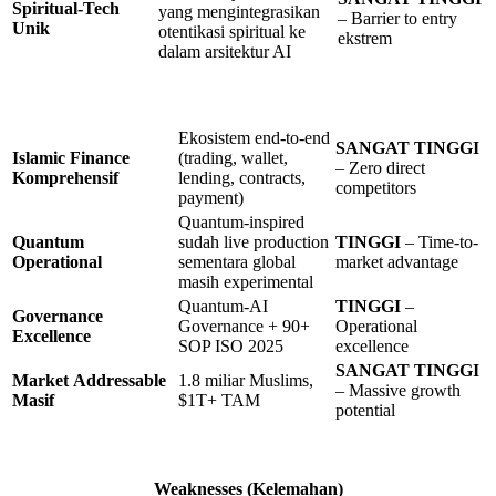
Spiritual-Tech
yang mengintegrasikan
– Barrier to entry
Unik
otentikasi spiritual ke
ekstrem
dalam arsitektur AI
Ekosistem end-to-end
SANGAT TINGGI
Islamic Finance
(trading, wallet,
– Zero direct
Komprehensif
lending, contracts,
competitors
payment)
Quantum-inspired
Quantum
sudah live production
TINGGI
– Time-to-
Operational
sementara global
market advantage
masih experimental
Quantum-AI
TINGGI
–
Governance
Governance + 90+
Operational
Excellence
SOP ISO 2025
excellence
SANGAT
TINGGI
Market
Addressable
1.8 miliar Muslims,
– Massive growth
Masif
$1T+ TAM
potential
Weaknesses
(Kelemahan)