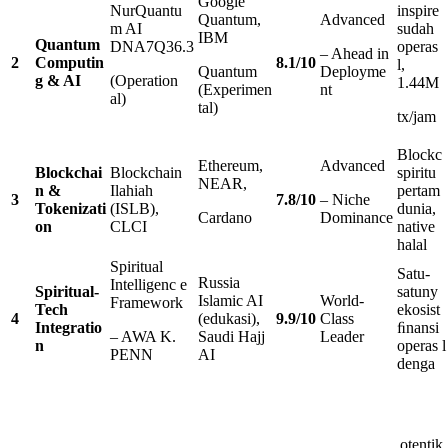
Google
NurQuantu
inspire
Quantum,
Advanced
m AI
sudah
IBM
Quantum
DNA7Q36.3
operas
– Ahead in
2
Computin
8
.
1
/
10
l,
Quantum
Deployme
g & AI
(Operation
1.44M
(Experimen
nt
al)
tal)
tx/jam
Blockc
Ethereum,
Advanced
Blockchai
Blockchain
spiritu
NEAR,
n &
Ilahiah
pertam
3
7
.
8
/
10
– Niche
Tokenizati
(ISLB),
dunia,
Cardano
Dominance
on
CLCI
native
halal
Spiritual
Satu-
Russia
Intelligenc e
Spiritual-
satuny
Islamic AI
World-
Framework
Tech
ekosist
4
(edukasi),
9
.
9
/
10
Class
Integratio
ﬁnansi
– AWA K.
Saudi Hajj
Leader
n
operas l
PENN
AI
denga
otentik