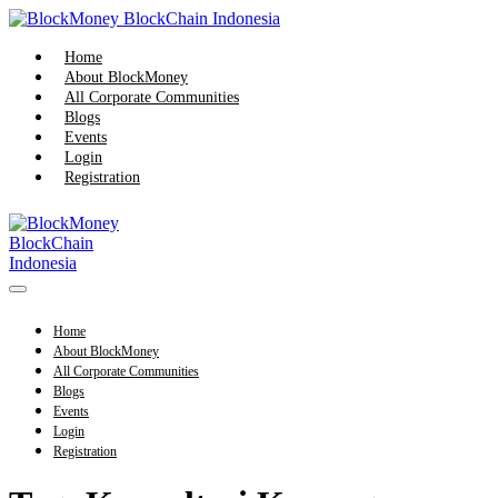
Skip
to
content
Home
About BlockMoney
All Corporate Communities
Blogs
Events
Login
Registration
Menu
Toggle
Home
About BlockMoney
All Corporate Communities
Blogs
Events
Login
Registration