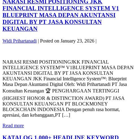
POSITIONINGJKK
NARASI RESMI POSITIONING JKK
PT
FINANCIAL
FINANCIAL INTELLIGENCE SYSTEM V1
JASA
INTELLIGENCE
BLUEPRINT MASA DEPAN AKUNTANSI
KONSULTAN
SYSTEM™
KEUANGAN
DIGITAL BY PT JASA KONSULTAN
V2(VERSI
KEUANGAN
BI–
ACCOUNTING
SYSTEM
Widi Prihartanadi
|
Posted on
January 23, 2026
|
BERBASIS
POWER
NARASI
BI)
RESMI
NARASI RESMI POSITIONINGJKK FINANCIAL
POSITIONING
INTELLIGENCE SYSTEM™ V1BLUEPRINT MASA DEPAN
JKK
AKUNTANSI DIGITAL BY PT JASA KONSULTAN
FINANCIAL
KEUANGAN JKK Financial Intelligence System™: Blueprint
INTELLIGENCE
Masa Depan Akuntansi Digital Oleh: Widi Prihartanadi PT Jasa
SYSTEM
V1
Konsultan Keuangan 🏆 PENGHARGAAN TERTINGGI
BLUEPRINT
(HIGHEST HONOR & DISTINCTION AWARD) PT JASA
MASA
KONSULTAN KEUANGAN PT BLOCKMONEY
DEPAN
BLOCKCHAIN INDONESIA Dengan penuh rasa hormat,
AKUNTANSI
apresiasi, dan kebanggaan,PT […]
DIGITAL
BY
NARASI
Read more
PT
RESMI
JASA
POSITIONING
KATALOG 1.000+ HEADLINE KEYWORD