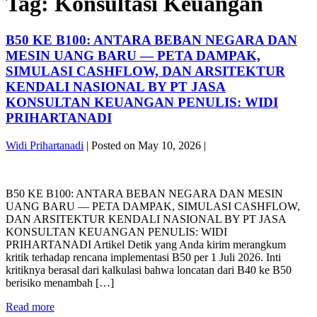
Tag:
Konsultasi Keuangan
B50 KE B100: ANTARA BEBAN NEGARA DAN
MESIN UANG BARU — PETA DAMPAK,
SIMULASI CASHFLOW, DAN ARSITEKTUR
KENDALI NASIONAL BY PT JASA
KONSULTAN KEUANGAN PENULIS: WIDI
PRIHARTANADI
Widi Prihartanadi
|
Posted on
May 10, 2026
|
B50
KE
B50 KE B100: ANTARA BEBAN NEGARA DAN MESIN
B100:
UANG BARU — PETA DAMPAK, SIMULASI CASHFLOW,
ANTARA
DAN ARSITEKTUR KENDALI NASIONAL BY PT JASA
BEBAN
KONSULTAN KEUANGAN PENULIS: WIDI
NEGARA
PRIHARTANADI Artikel Detik yang Anda kirim merangkum
DAN
kritik terhadap rencana implementasi B50 per 1 Juli 2026. Inti
MESIN
kritiknya berasal dari kalkulasi bahwa loncatan dari B40 ke B50
UANG
berisiko menambah […]
BARU
—
B50
Read more
PETA