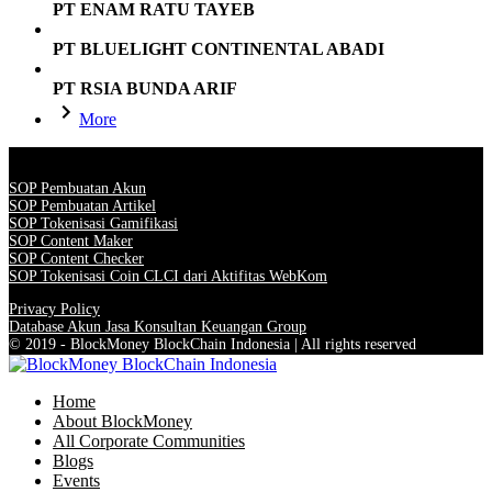
PT ENAM RATU TAYEB
PT BLUELIGHT CONTINENTAL ABADI
PT RSIA BUNDA ARIF
More
SOP Pembuatan Akun
SOP Pembuatan Artikel
SOP Tokenisasi Gamifikasi
SOP Content Maker
SOP Content Checker
SOP Tokenisasi Coin CLCI dari Aktifitas WebKom
Privacy Policy
Database Akun Jasa Konsultan Keuangan Group
© 2019 - BlockMoney BlockChain Indonesia | All rights reserved
Home
About BlockMoney
All Corporate Communities
Blogs
Events