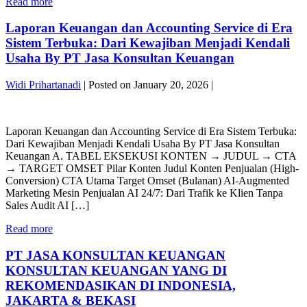
MASTER
Read more
AI–
BLUEPRINT
Blockchain
NILAI
Laporan Keuangan dan Accounting Service di Era
x
—
Industri
Sistem Terbuka: Dari Kewajiban Menjadi Kendali
Lapindo
7.0
Usaha By PT Jasa Konsultan Keuangan
REE
v2By
x
PT
Widi Prihartanadi
|
Posted on
January 20, 2026
|
Grup
Jasa
Bakrie
Konsultan
Laporan
x
Keuangan
Keuangan
AI–
Laporan Keuangan dan Accounting Service di Era Sistem Terbuka:
dan
Blockchain
Dari Kewajiban Menjadi Kendali Usaha By PT Jasa Konsultan
Accounting
x
Keuangan A. TABEL EKSEKUSI KONTEN → JUDUL → CTA
Service
Industri
→ TARGET OMSET Pilar Konten Judul Konten Penjualan (High-
di
7.0
Conversion) CTA Utama Target Omset (Bulanan) AI-Augmented
Era
v2By
Marketing Mesin Penjualan AI 24/7: Dari Trafik ke Klien Tanpa
Sistem
PT
Sales Audit AI […]
Terbuka:
Jasa
Dari
Konsultan
Laporan
Read more
Kewajiban
Keuangan
Keuangan
Menjadi
dan
PT JASA KONSULTAN KEUANGAN
Kendali
Accounting
Usaha
KONSULTAN KEUANGAN YANG DI
Service
By
REKOMENDASIKAN DI INDONESIA,
di
PT
JAKARTA & BEKASI
Era
Jasa