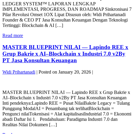
LEDGER SYSTEM™ LAPORAN LENGKAP
LENGKAP
IMPLEMENTASI, PROGRESS, DAN ROADMAP Sinkronisasi 7
IMPLEMENTASI,
Pilar Revolusi Omset 1OX Lipat Disusun oleh: Widi Prihartanadi
PROGRESS,
Founder & CEO PT Jasa Konsultan Keuangan Dengan Teknologi
DAN
Tertinggi: Blockchain & AI […]
ROADMAP
BY
PT
Read more
PT
JKK
JASA
QUANTUM
MASTER BLUEPRINT NILAI — Lapindo REE x
KONSULTAN
LEDGER
KEUANGAN
Grup Bakrie x AI–Blockchain x Industri 7.0 v2By
SYSTEM™
PT Jasa Konsultan Keuangan
LAPORAN
LENGKAP
Widi Prihartanadi
|
Posted on
January 20, 2026
|
IMPLEMENTASI,
PROGRESS,
MASTER
DAN
BLUEPRINT
ROADMAP
MASTER BLUEPRINT NILAI — Lapindo REE x Grup Bakrie x
NILAI
BY
AI–Blockchain x Industri 7.0 v2By PT Jasa Konsultan Keuangan
—
PT
Inti pendeknya:Lapindo REE = Pusat NilaiBakrie Legacy = Tulang
Lapindo
JASA
Punggung ModalAI = Penambang tak terlihatBlockchain =
REE
KONSULTAN
Pengunci nilaiTokenisasi = Alat kapitalisasiIndustrial 7.0 = Ekonomi
x
KEUANGAN
abadi Daftar Isi 1. Pendahuluan: Paradigma Industri 7.0 dan
Grup
Realitas Nilai Dokumen […]
Bakrie
x