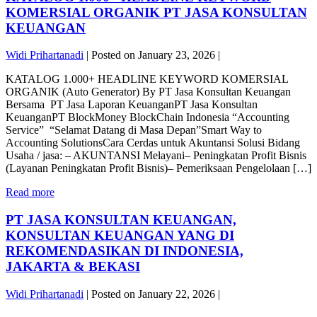
KONSULTAN
JKK
KOMERSIAL ORGANIK PT JASA KONSULTAN
KEUANGAN
FINANCIAL
KEUANGAN
INTELLIGENCE
SYSTEM
Widi Prihartanadi
|
Posted on
January 23, 2026
|
V1
BLUEPRINT
KATALOG 1.000+ HEADLINE KEYWORD KOMERSIAL
MASA
ORGANIK (Auto Generator) By PT Jasa Konsultan Keuangan
DEPAN
Bersama PT Jasa Laporan KeuanganPT Jasa Konsultan
AKUNTANSI
KeuanganPT BlockMoney BlockChain Indonesia “Accounting
DIGITAL
Service” “Selamat Datang di Masa Depan”Smart Way to
BY
Accounting SolutionsCara Cerdas untuk Akuntansi Solusi Bidang
PT
Usaha / jasa: – AKUNTANSI Melayani– Peningkatan Profit Bisnis
JASA
(Layanan Peningkatan Profit Bisnis)– Pemeriksaan Pengelolaan […]
KONSULTAN
KEUANGAN
KATALOG
Read more
1.000+
HEADLINE
PT JASA KONSULTAN KEUANGAN,
KEYWORD
KONSULTAN KEUANGAN YANG DI
KOMERSIAL
REKOMENDASIKAN DI INDONESIA,
ORGANIK
JAKARTA & BEKASI
PT
JASA
KONSULTAN
Widi Prihartanadi
|
Posted on
January 22, 2026
|
KEUANGAN