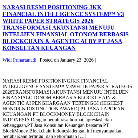
KE
DAMPAK,
B100:
NARASI RESMI POSITIONING JKK
SIMULASI
ANTARA
CASHFLOW,
FINANCIAL INTELLIGENCE SYSTEM™ V3
BEBAN
DAN
WHITE PAPER STRATEGIS 2026
NEGARA
ARSITEKTUR
TRANSFORMASI AKUNTANSI MENUJU
DAN
KENDALI
INTELIJEN FINANSIAL OTONOM BERBASIS
MESIN
NASIONAL
UANG
BLOCKCHAIN & AGENTIC AI BY PT JASA
BY
BARU
PT
KONSULTAN KEUANGAN
—
JASA
PETA
KONSULTAN
Widi Prihartanadi
|
Posted on
January 23, 2026
|
DAMPAK,
KEUANGAN
SIMULASI
PENULIS:
NARASI
CASHFLOW,
WIDI
RESMI
DAN
PRIHARTANADI
NARASI RESMI POSITIONINGJKK FINANCIAL
POSITIONING
ARSITEKTUR
INTELLIGENCE SYSTEM™ V3WHITE PAPER STRATEGIS
JKK
KENDALI
2026TRANSFORMASI AKUNTANSI MENUJU INTELIJEN
FINANCIAL
NASIONAL
FINANSIALOTONOM BERBASIS BLOCKCHAIN &
INTELLIGENCE
BY
AGENTIC AI PENGHARGAAN TERTINGGI (HIGHEST
SYSTEM™
PT
HONOR & DISTINCTION AWARD) PT JASA LAPORAN
V3
JASA
KEUANGAN PT BLOCKMONEY BLOCKCHAIN
WHITE
KONSULTAN
INDONESIA Dengan penuh rasa hormat, apresiasi, dan
PAPER
KEUANGAN
kebanggaan,PT Jasa Konsultan Keuangan bersama PT
STRATEGIS
PENULIS:
BlockMoney Blockchain Indonesiadengan ini menyampaikan
2026
WIDI
penghargaan tertinggi dan kehormatan […]
TRANSFORMASI