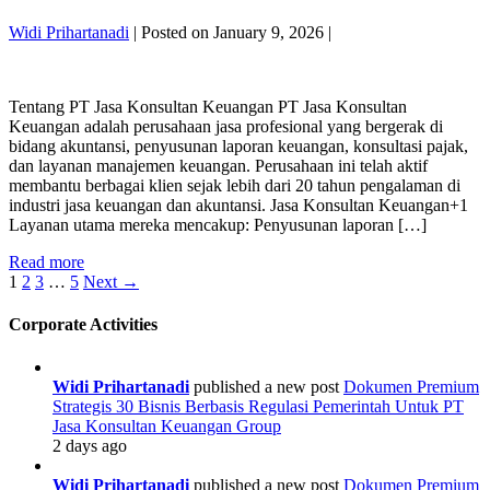
Sistem
Konsultan
Terbuka:
Widi Prihartanadi
|
Posted on
January 9, 2026
|
Keuangan
Dari
PT
Kewajiban
JASA
Menjadi
Tentang PT Jasa Konsultan Keuangan PT Jasa Konsultan
KONSULTAN
Kendali
Keuangan adalah perusahaan jasa profesional yang bergerak di
KEUANGAN
Usaha
bidang akuntansi, penyusunan laporan keuangan, konsultasi pajak,
KONSULTAN
By
dan layanan manajemen keuangan. Perusahaan ini telah aktif
KEUANGAN
PT
membantu berbagai klien sejak lebih dari 20 tahun pengalaman di
YANG
Jasa
industri jasa keuangan dan akuntansi. Jasa Konsultan Keuangan+1
DI
Konsultan
Layanan utama mereka mencakup: Penyusunan laporan […]
REKOMENDASIKAN
Keuangan
DI
PT
Read more
INDONESIA,
Posts
JASA
1
2
3
…
5
Next →
JAKARTA
KONSULTAN
&
pagination
KEUANGAN
BEKASI
Corporate Activities
KONSULTAN
KEUANGAN
YANG
Widi Prihartanadi
published a new post
Dokumen Premium
DI
Strategis 30 Bisnis Berbasis Regulasi Pemerintah Untuk PT
REKOMENDASIKAN
Jasa Konsultan Keuangan Group
DI
2 days ago
INDONESIA,
JAKARTA
Widi Prihartanadi
published a new post
Dokumen Premium