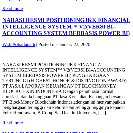
PRIHARTANADI
AKUNTANSI
NARASI
Read more
MENUJU
RESMI
INTELIJEN
POSITIONING
NARASI RESMI POSITIONINGJKK FINANCIAL
FINANSIAL
JKK
OTONOM
INTELLIGENCE SYSTEM™ V2(VERSI BI–
FINANCIAL
BERBASIS
ACCOUNTING SYSTEM BERBASIS POWER BI)
INTELLIGENCE
BLOCKCHAIN
SYSTEM™
&
Widi Prihartanadi
|
Posted on
January 23, 2026
|
V3
AGENTIC
WHITE
AI
NARASI
PAPER
BY
RESMI
STRATEGIS
PT
NARASI RESMI POSITIONINGJKK FINANCIAL
POSITIONINGJKK
2026
JASA
INTELLIGENCE SYSTEM™ V2(VERSI BI–ACCOUNTING
FINANCIAL
TRANSFORMASI
KONSULTAN
SYSTEM BERBASIS POWER BI) PENGHARGAAN
INTELLIGENCE
AKUNTANSI
KEUANGAN
TERTINGGI (HIGHEST HONOR & DISTINCTION AWARD)
SYSTEM™
MENUJU
PT JASA LAPORAN KEUANGAN PT BLOCKMONEY
V2(VERSI
INTELIJEN
BLOCKCHAIN INDONESIA Dengan penuh rasa hormat,
BI–
FINANSIAL
apresiasi, dan kebanggaan,PT Jasa Konsultan Keuangan bersama
ACCOUNTING
OTONOM
PT BlockMoney Blockchain Indonesiadengan ini menyampaikan
SYSTEM
BERBASIS
penghargaan tertinggi dan kehormatan setinggi-tingginya kepada:
BERBASIS
BLOCKCHAIN
Felix Hendrawan, B.Comp.Sc. Deakin University, […]
POWER
&
BI)
AGENTIC
NARASI
Read more
AI
RESMI
BY