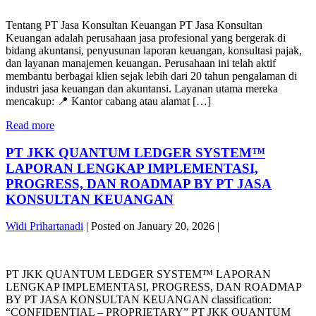
PT
JASA
Tentang PT Jasa Konsultan Keuangan PT Jasa Konsultan
KONSULTAN
Keuangan adalah perusahaan jasa profesional yang bergerak di
KEUANGAN,
bidang akuntansi, penyusunan laporan keuangan, konsultasi pajak,
KONSULTAN
dan layanan manajemen keuangan. Perusahaan ini telah aktif
KEUANGAN
membantu berbagai klien sejak lebih dari 20 tahun pengalaman di
YANG
industri jasa keuangan dan akuntansi. Layanan utama mereka
DI
mencakup: 📍 Kantor cabang atau alamat […]
REKOMENDASIKAN
DI
PT
Read more
INDONESIA,
JASA
JAKARTA
KONSULTAN
PT JKK QUANTUM LEDGER SYSTEM™
&
KEUANGAN,
BEKASI
LAPORAN LENGKAP IMPLEMENTASI,
KONSULTAN
PROGRESS, DAN ROADMAP BY PT JASA
KEUANGAN
KONSULTAN KEUANGAN
YANG
DI
REKOMENDASIKAN
Widi Prihartanadi
|
Posted on
January 20, 2026
|
DI
PT
INDONESIA,
JKK
JAKARTA
PT JKK QUANTUM LEDGER SYSTEM™ LAPORAN
QUANTUM
&
LENGKAP IMPLEMENTASI, PROGRESS, DAN ROADMAP
LEDGER
BEKASI
BY PT JASA KONSULTAN KEUANGAN classification:
SYSTEM™
“CONFIDENTIAL – PROPRIETARY” PT JKK QUANTUM
LAPORAN