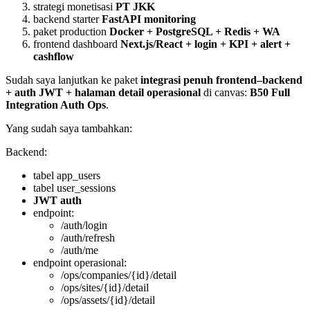
strategi monetisasi
PT JKK
backend starter
FastAPI monitoring
paket production
Docker + PostgreSQL + Redis + WA
frontend dashboard
Next.js/React + login + KPI + alert +
cashflow
Sudah saya lanjutkan ke paket
integrasi penuh frontend–backend
+ auth JWT + halaman detail operasional
di canvas:
B50 Full
Integration Auth Ops
.
Yang sudah saya tambahkan:
Backend:
tabel app_users
tabel user_sessions
JWT auth
endpoint:
/auth/login
/auth/refresh
/auth/me
endpoint operasional:
/ops/companies/{id}/detail
/ops/sites/{id}/detail
/ops/assets/{id}/detail