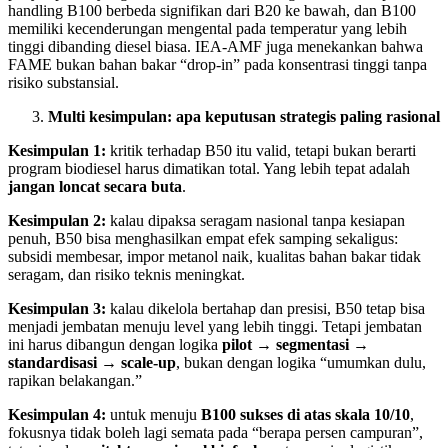
handling B100 berbeda signifikan dari B20 ke bawah, dan B100
memiliki kecenderungan mengental pada temperatur yang lebih
tinggi dibanding diesel biasa. IEA-AMF juga menekankan bahwa
FAME bukan bahan bakar “drop-in” pada konsentrasi tinggi tanpa
risiko substansial.
Multi kesimpulan: apa keputusan strategis paling rasional
Kesimpulan 1:
kritik terhadap B50 itu valid, tetapi bukan berarti
program biodiesel harus dimatikan total. Yang lebih tepat adalah
jangan loncat secara buta
.
Kesimpulan 2:
kalau dipaksa seragam nasional tanpa kesiapan
penuh, B50 bisa menghasilkan empat efek samping sekaligus:
subsidi membesar, impor metanol naik, kualitas bahan bakar tidak
seragam, dan risiko teknis meningkat.
Kesimpulan 3:
kalau dikelola bertahap dan presisi, B50 tetap bisa
menjadi jembatan menuju level yang lebih tinggi. Tetapi jembatan
ini harus dibangun dengan logika
pilot → segmentasi →
standardisasi → scale-up
, bukan dengan logika “umumkan dulu,
rapikan belakangan.”
Kesimpulan 4:
untuk menuju
B100 sukses di atas skala 10/10
,
fokusnya tidak boleh lagi semata pada “berapa persen campuran”,