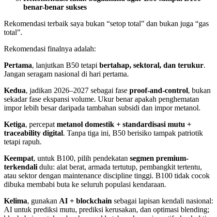
benar-benar sukses
Rekomendasi terbaik saya bukan “setop total” dan bukan juga “gas
total”.
Rekomendasi finalnya adalah:
Pertama
, lanjutkan B50 tetapi
bertahap, sektoral, dan terukur
.
Jangan seragam nasional di hari pertama.
Kedua
, jadikan 2026–2027 sebagai fase
proof-and-control
, bukan
sekadar fase ekspansi volume. Ukur benar apakah penghematan
impor lebih besar daripada tambahan subsidi dan impor metanol.
Ketiga
, percepat
metanol domestik + standardisasi mutu +
traceability digital
. Tanpa tiga ini, B50 berisiko tampak patriotik
tetapi rapuh.
Keempat
, untuk B100, pilih pendekatan
segmen premium-
terkendali
dulu: alat berat, armada tertutup, pembangkit tertentu,
atau sektor dengan maintenance discipline tinggi. B100 tidak cocok
dibuka membabi buta ke seluruh populasi kendaraan.
Kelima
, gunakan
AI + blockchain
sebagai lapisan kendali nasional:
AI untuk prediksi mutu, prediksi kerusakan, dan optimasi blending;