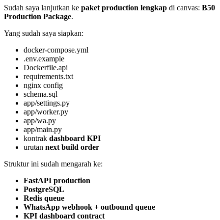
Sudah saya lanjutkan ke
paket production lengkap
di canvas:
B50
Production Package
.
Yang sudah saya siapkan:
docker-compose.yml
.env.example
Dockerfile.api
requirements.txt
nginx config
schema.sql
app/settings.py
app/worker.py
app/wa.py
app/main.py
kontrak
dashboard KPI
urutan
next build order
Struktur ini sudah mengarah ke:
FastAPI production
PostgreSQL
Redis queue
WhatsApp webhook + outbound queue
KPI dashboard contract