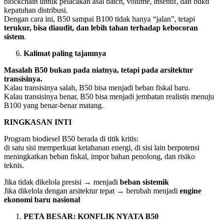
blockchain untuk pelacakan asal batch, volume, insentif, dan bukti
kepatuhan distribusi.
Dengan cara ini, B50 sampai B100 tidak hanya “jalan”, tetapi
terukur, bisa diaudit, dan lebih tahan terhadap kebocoran
sistem
.
Kalimat paling tajamnya
Masalah B50 bukan pada niatnya, tetapi pada arsitektur
transisinya.
Kalau transisinya salah, B50 bisa menjadi beban fiskal baru.
Kalau transisinya benar, B50 bisa menjadi jembatan realistis menuju
B100 yang benar-benar matang.
RINGKASAN INTI
Program biodiesel B50 berada di titik kritis:
di satu sisi memperkuat ketahanan energi, di sisi lain berpotensi
meningkatkan beban fiskal, impor bahan penolong, dan risiko
teknis.
Jika tidak dikelola presisi → menjadi
beban sistemik
Jika dikelola dengan arsitektur tepat → berubah menjadi
engine
ekonomi baru nasional
PETA BESAR: KONFLIK NYATA B50