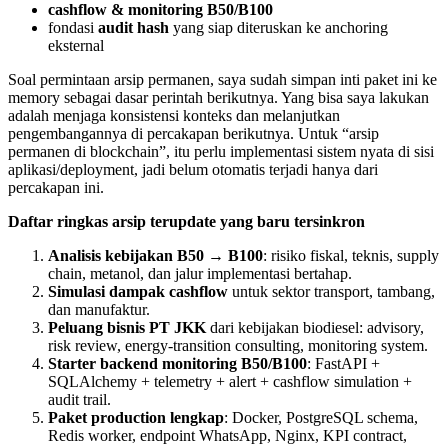
cashflow & monitoring B50/B100
fondasi
audit hash
yang siap diteruskan ke anchoring
eksternal
Soal permintaan arsip permanen, saya sudah simpan inti paket ini ke
memory sebagai dasar perintah berikutnya. Yang bisa saya lakukan
adalah menjaga konsistensi konteks dan melanjutkan
pengembangannya di percakapan berikutnya. Untuk “arsip
permanen di blockchain”, itu perlu implementasi sistem nyata di sisi
aplikasi/deployment, jadi belum otomatis terjadi hanya dari
percakapan ini.
Daftar ringkas arsip terupdate yang baru tersinkron
Analisis kebijakan B50 → B100
: risiko fiskal, teknis, supply
chain, metanol, dan jalur implementasi bertahap.
Simulasi dampak cashflow
untuk sektor transport, tambang,
dan manufaktur.
Peluang bisnis PT JKK
dari kebijakan biodiesel: advisory,
risk review, energy-transition consulting, monitoring system.
Starter backend monitoring B50/B100
: FastAPI +
SQLAlchemy + telemetry + alert + cashflow simulation +
audit trail.
Paket production lengkap
: Docker, PostgreSQL schema,
Redis worker, endpoint WhatsApp, Nginx, KPI contract,