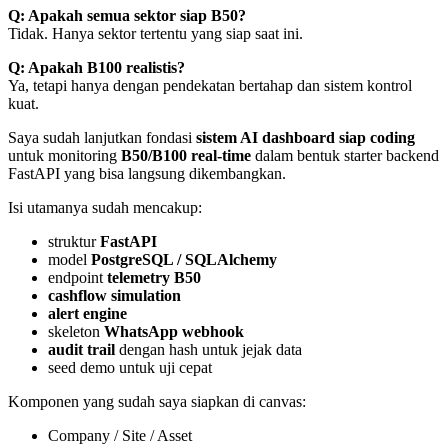
Q: Apakah semua sektor siap B50?
Tidak. Hanya sektor tertentu yang siap saat ini.
Q: Apakah B100 realistis?
Ya, tetapi hanya dengan pendekatan bertahap dan sistem kontrol
kuat.
Saya sudah lanjutkan fondasi
sistem AI dashboard siap coding
untuk monitoring
B50/B100 real-time
dalam bentuk starter backend
FastAPI yang bisa langsung dikembangkan.
Isi utamanya sudah mencakup:
struktur
FastAPI
model
PostgreSQL / SQLAlchemy
endpoint
telemetry B50
cashflow simulation
alert engine
skeleton
WhatsApp webhook
audit trail
dengan hash untuk jejak data
seed demo untuk uji cepat
Komponen yang sudah saya siapkan di canvas:
Company / Site / Asset