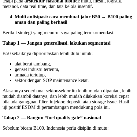
tetapi pada
arsitektur nasional biofuel
: mutu, mesin, logistik,
metanol, data real-time, dan tata kelola insentif.
Multi antisipasi: cara membuat jalur B50 → B100 paling
aman dan paling berhasil
Berikut strategi yang menurut saya paling terrekomendasi.
Tahap 1 — Jangan generalisasi, lakukan segmentasi
B50 sebaiknya diprioritaskan lebih dulu untuk:
alat berat tambang,
genset industri tertentu,
armada tertutup,
sektor dengan SOP maintenance ketat.
Alasannya sederhana: sektor-sektor itu lebih mudah dipantau, lebih
mudah diambil datanya, dan lebih mudah dilakukan koreksi cepat
bila ada gangguan filter, injektor, deposit, atau storage issue. Hasil
uji positif ESDM di pertambangan mendukung pola ini.
Tahap 2 — Bangun “fuel quality gate” nasional
Sebelum bicara B100, Indonesia perlu disiplin di mutu: