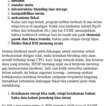
metanol
,
standar mutu
,
infrastruktur blending dan storage
,
kompatibilitas mesin
,
mekanisme fiskal
.
Kalau satu saja lemah, program terlihat berhasil di atas kertas
tetapi bocor di lapangan. Kritik soal tambahan subsidi Rp29
triliun dan kebutuhan 20,1 juta ton FAME menunjukkan
bahwa bottleneck terbesar hari ini masih ada pada
ekonomi
pasok dan biaya transisi
, bukan pada slogan energi hijau.
Risiko fiskal B50 memang nyata
Selama biodiesel masih perlu dukungan untuk menutup selisih
keekonomian dengan solar, maka kenaikan blending ratio akan
sensitif terhadap harga CPO, kurs, harga minyak dunia, dan besaran
dana yang tersedia. BPDP memang sejak awal berperan menutup
gap keekonomian biodiesel. Jadi, saat kritik menyebut tambahan
beban subsidi, itu bukan argumen kosong—memang struktur
kebijakannya membuat kenaikan campuran berpotensi langsung
menaikkan kebutuhan dukungan fiskal bila variabel pasar tidak
mendukung.
Ketahanan energi bisa naik, tetapi ketahanan bahan
baku dan bahan penolong bisa turun
Ini titik yang sering terlewat. B50 memakai lebih banyak FAME.