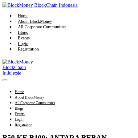
Skip
to
content
Home
About BlockMoney
All Corporate Communities
Blogs
Events
Login
Registration
Menu
Toggle
Home
About BlockMoney
All Corporate Communities
Blogs
Events
Login
Registration
B50 KE B100: ANTARA BEBAN