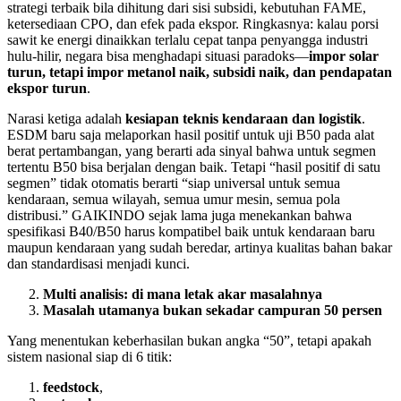
strategi terbaik bila dihitung dari sisi subsidi, kebutuhan FAME,
ketersediaan CPO, dan efek pada ekspor. Ringkasnya: kalau porsi
sawit ke energi dinaikkan terlalu cepat tanpa penyangga industri
hulu-hilir, negara bisa menghadapi situasi paradoks—
impor solar
turun, tetapi impor metanol naik, subsidi naik, dan pendapatan
ekspor turun
.
Narasi ketiga adalah
kesiapan teknis kendaraan dan logistik
.
ESDM baru saja melaporkan hasil positif untuk uji B50 pada alat
berat pertambangan, yang berarti ada sinyal bahwa untuk segmen
tertentu B50 bisa berjalan dengan baik. Tetapi “hasil positif di satu
segmen” tidak otomatis berarti “siap universal untuk semua
kendaraan, semua wilayah, semua umur mesin, semua pola
distribusi.” GAIKINDO sejak lama juga menekankan bahwa
spesifikasi B40/B50 harus kompatibel baik untuk kendaraan baru
maupun kendaraan yang sudah beredar, artinya kualitas bahan bakar
dan standardisasi menjadi kunci.
Multi analisis: di mana letak akar masalahnya
Masalah utamanya bukan sekadar campuran 50 persen
Yang menentukan keberhasilan bukan angka “50”, tetapi apakah
sistem nasional siap di 6 titik:
feedstock
,