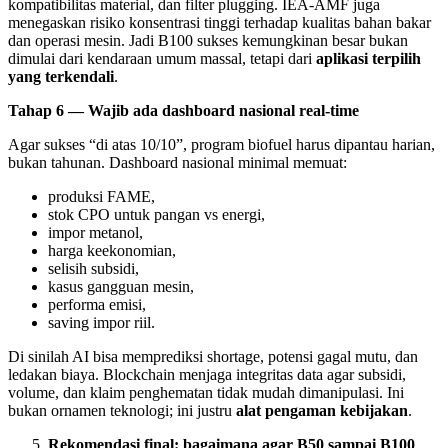
kompatibilitas material, dan filter plugging. IEA-AMF juga
menegaskan risiko konsentrasi tinggi terhadap kualitas bahan bakar
dan operasi mesin. Jadi B100 sukses kemungkinan besar bukan
dimulai dari kendaraan umum massal, tetapi dari
aplikasi terpilih
yang terkendali
.
Tahap 6 — Wajib ada dashboard nasional real-time
Agar sukses “di atas 10/10”, program biofuel harus dipantau harian,
bukan tahunan. Dashboard nasional minimal memuat:
produksi FAME,
stok CPO untuk pangan vs energi,
impor metanol,
harga keekonomian,
selisih subsidi,
kasus gangguan mesin,
performa emisi,
saving impor riil.
Di sinilah AI bisa memprediksi shortage, potensi gagal mutu, dan
ledakan biaya. Blockchain menjaga integritas data agar subsidi,
volume, dan klaim penghematan tidak mudah dimanipulasi. Ini
bukan ornamen teknologi; ini justru
alat pengaman kebijakan
.
Rekomendasi final: bagaimana agar B50 sampai B100