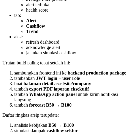
alert terbuka
health score
tab:
Alert
Cashflow
Trend
aksi:
refresh dashboard
acknowledge alert
jalankan simulasi cashflow
Urutan build paling tepat setelah ini:
sambungkan frontend ini ke
backend production package
tambahkan
JWT login + user role
buat
halaman detail asset/site/company
tambah
export PDF laporan eksekutif
tambah
WhatsApp action panel
untuk kirim notifikasi
langsung
tambah
forecast B50 → B100
Daftar ringkas arsip terupdate:
analisis kebijakan
B50 → B100
simulasi dampak
cashflow sektor