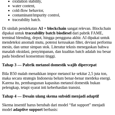
oxidation stability,
water content,
cold-flow behavior,
contaminant/impurity control,
traceability batch.
Di sinilah pendekatan
AI + blockchain
sangat relevan. Blockchain
dipakai untuk
traceability batch biodiesel
dari pabrik FAME,
terminal blending, depot, hingga pengguna akhir. AI dipakai untuk
mendeteksi anomali mutu, potensi kerusakan filter, deviasi performa
mesin, dan umur simpan stok. Literatur teknis menegaskan bahwa
masalah oksidasi, penyimpanan, dan kualitas batch adalah isu besar
pada biodiesel konsentrasi tinggi.
Tahap 3 — Pabrik metanol domestik wajib dipercepat
Bila B50 malah menaikkan impor metanol ke sekitar 2,5 juta ton,
maka secara strategis Indonesia belum benar-benar merdeka energi.
Karena itu, pembangunan kapasitas metanol domestik bukan
pelengkap, tetapi syarat inti keberhasilan transisi.
Tahap 4 — Desain ulang skema subsidi menjadi adaptif
Skema insentif harus berubah dari model “flat support” menjadi
model
adaptive support
berbasis: