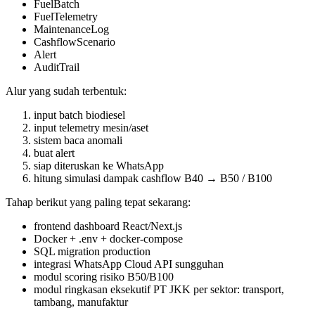
FuelBatch
FuelTelemetry
MaintenanceLog
CashflowScenario
Alert
AuditTrail
Alur yang sudah terbentuk:
input batch biodiesel
input telemetry mesin/aset
sistem baca anomali
buat alert
siap diteruskan ke WhatsApp
hitung simulasi dampak cashflow B40 → B50 / B100
Tahap berikut yang paling tepat sekarang:
frontend dashboard React/Next.js
Docker + .env + docker-compose
SQL migration production
integrasi WhatsApp Cloud API sungguhan
modul scoring risiko B50/B100
modul ringkasan eksekutif PT JKK per sektor: transport,
tambang, manufaktur