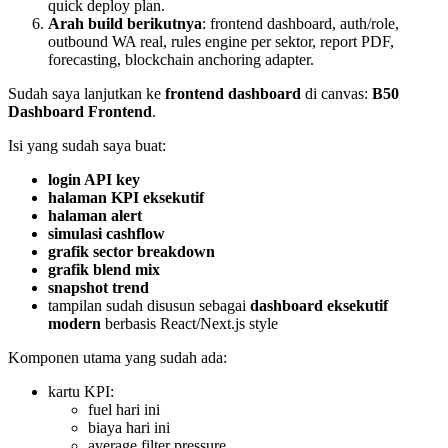
quick deploy plan.
Arah build berikutnya
: frontend dashboard, auth/role,
outbound WA real, rules engine per sektor, report PDF,
forecasting, blockchain anchoring adapter.
Sudah saya lanjutkan ke
frontend dashboard
di canvas:
B50
Dashboard Frontend
.
Isi yang sudah saya buat:
login API key
halaman KPI eksekutif
halaman alert
simulasi cashflow
grafik sector breakdown
grafik blend mix
snapshot trend
tampilan sudah disusun sebagai
dashboard eksekutif
modern
berbasis React/Next.js style
Komponen utama yang sudah ada:
kartu KPI:
fuel hari ini
biaya hari ini
average filter pressure