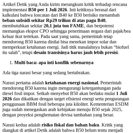
Artikel Detik yang Anda kirim merangkum kritik terhadap rencana
implementasi
B50 per 1 Juli 2026
. Inti kritiknya berasal dari
kalkulasi bahwa loncatan dari B40 ke B50 berisiko menambah
beban subsidi sekitar Rp29 triliun di atas pagu B40
,
membutuhkan sekitar
20,1 juta ton FAME
, dan berpotensi
memangkas ekspor CPO sehingga penerimaan negara dari pajak/bea
keluar ikut tertekan. Pada saat yang sama, pemerintah tetap
mendorong B50 karena dinilai bisa menekan impor solar dan
memperkuat ketahanan energi. Jadi titik masalahnya bukan “biofuel
itu salah”, tetapi
desain transisinya harus jauh lebih presisi
.
Multi baca: apa inti konflik sebenarnya
Ada tiga narasi besar yang sedang bertabrakan.
Narasi pertama adalah
ketahanan energi nasional
. Pemerintah
mendorong B50 karena ingin mengurangi ketergantungan pada
diesel fosil impor. Setkab menyebut B50 akan berlaku mulai
1 Juli
2026
dan dikaitkan dengan target efisiensi energi serta pengurangan
penggunaan BBM fosil beberapa juta kiloliter. Kementerian ESDM
juga sudah menegaskan arah kebijakan menuju B50 sejak 2025,
dengan proyeksi penghematan devisa tambahan yang besar.
Narasi kedua adalah
risiko fiskal dan bahan baku
. Kritik yang
diangkat di artikel Detik adalah bahwa B50 belum tentu menjadi