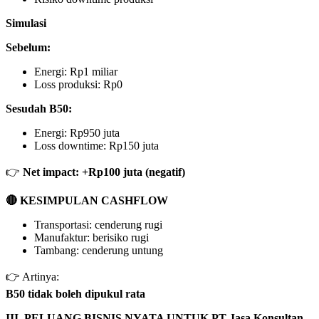
Simulasi
Sebelum:
Energi: Rp1 miliar
Loss produksi: Rp0
Sesudah B50:
Energi: Rp950 juta
Loss downtime: Rp150 juta
👉
Net impact: +Rp100 juta (negatif)
🔴
KESIMPULAN CASHFLOW
Transportasi: cenderung rugi
Manufaktur: berisiko rugi
Tambang: cenderung untung
👉 Artinya:
B50 tidak boleh dipukul rata
III. PELUANG BISNIS NYATA UNTUK PT Jasa Konsultan