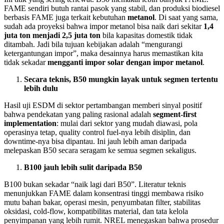
FAME sendiri butuh rantai pasok yang stabil, dan produksi biodiesel
berbasis FAME juga terkait kebutuhan
metanol
. Di saat yang sama,
sudah ada proyeksi bahwa impor metanol bisa naik dari sekitar
1,4
juta ton menjadi 2,5 juta ton
bila kapasitas domestik tidak
ditambah. Jadi bila tujuan kebijakan adalah “mengurangi
ketergantungan impor”, maka desainnya harus memastikan kita
tidak sekadar
mengganti impor solar dengan impor metanol
.
Secara teknis, B50 mungkin layak untuk segmen tertentu
lebih dulu
Hasil uji ESDM di sektor pertambangan memberi sinyal positif
bahwa pendekatan yang paling rasional adalah
segment-first
implementation
: mulai dari sektor yang mudah diawasi, pola
operasinya tetap, quality control fuel-nya lebih disiplin, dan
downtime-nya bisa dipantau. Ini jauh lebih aman daripada
melepaskan B50 secara seragam ke semua segmen sekaligus.
B100 jauh lebih sulit daripada B50
B100 bukan sekadar “naik lagi dari B50”. Literatur teknis
menunjukkan FAME dalam konsentrasi tinggi membawa risiko
mutu bahan bakar, operasi mesin, penyumbatan filter, stabilitas
oksidasi, cold-flow, kompatibilitas material, dan tata kelola
penyimpanan yang lebih rumit. NREL menegaskan bahwa prosedur