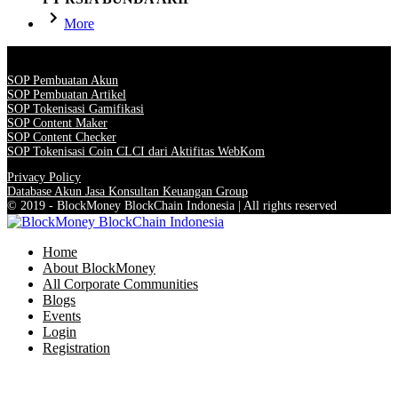
More
SOP Pembuatan Akun
SOP Pembuatan Artikel
SOP Tokenisasi Gamifikasi
SOP Content Maker
SOP Content Checker
SOP Tokenisasi Coin CLCI dari Aktifitas WebKom
Privacy Policy
Database Akun Jasa Konsultan Keuangan Group
© 2019 - BlockMoney BlockChain Indonesia | All rights reserved
Home
About BlockMoney
All Corporate Communities
Blogs
Events
Login
Registration