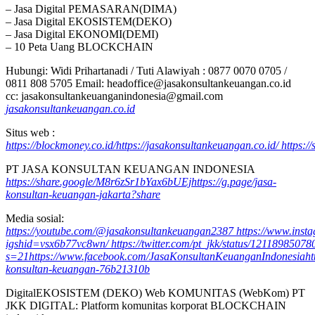
– Jasa Digital PEMASARAN(DIMA)
– Jasa Digital EKOSISTEM(DEKO)
– Jasa Digital EKONOMI(DEMI)
– 10 Peta Uang BLOCKCHAIN
Hubungi: Widi Prihartanadi / Tuti Alawiyah : 0877 0070 0705 /
0811 808 5705 Email: headoffice@jasakonsultankeuangan.co.id
cc: jasakonsultankeuanganindonesia@gmail.com
jasakonsultankeuangan.co.id
Situs web :
https://blockmoney.co.id/
https://jasakonsultankeuangan.co.id/
https:/
PT JASA KONSULTAN KEUANGAN INDONESIA
https://share.google/M8r6zSr1bYax6bUEj
https://g.page/jasa-
konsultan-keuangan-jakarta?share
Media sosial:
https://youtube.com/@jasakonsultankeuangan2387
https://www.ins
igshid=vsx6b77vc8wn/
https://twitter.com/pt_jkk/status/121189850
s=21
https://www.facebook.com/JasaKonsultanKeuanganIndonesia
ht
konsultan-keuangan-76b21310b
DigitalEKOSISTEM (DEKO) Web KOMUNITAS (WebKom) PT
JKK DIGITAL: Platform komunitas korporat BLOCKCHAIN