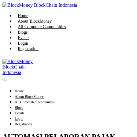
Skip
to
content
Home
About BlockMoney
All Corporate Communities
Blogs
Events
Login
Registration
Menu
Toggle
Home
About BlockMoney
All Corporate Communities
Blogs
Events
Login
Registration
AUTOMASI PELAPORAN PAJAK