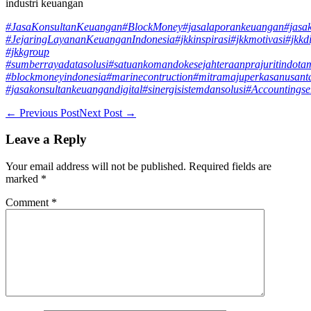
industri keuangan
#JasaKonsultanKeuangan
#BlockMoney
#jasalaporankeuangan
#jasa
#JejaringLayananKeuanganIndonesia
#jkkinspirasi
#jkkmotivasi
#jkkdi
#jkkgroup
#sumberrayadatasolusi
#satuankomandokesejahteraanprajuritindota
#blockmoneyindonesia
#marinecontruction
#mitramajuperkasanusant
#jasakonsultankeuangandigital
#sinergisistemdansolusi
#Accountingse
Post
← Previous Post
Next Post →
Navigation
Leave a Reply
Your email address will not be published.
Required fields are
marked
*
Comment
*