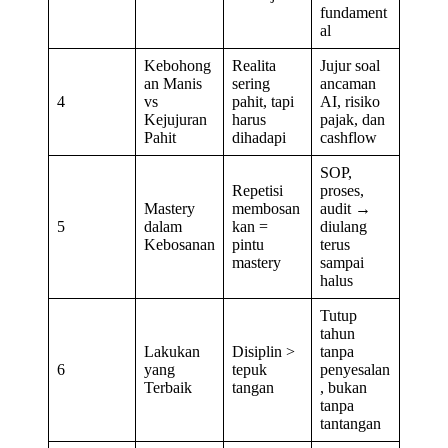
fundament
al
Kebohong
Realita
Jujur soal
an Manis
sering
ancaman
4
vs
pahit, tapi
AI, risiko
Kejujuran
harus
pajak, dan
Pahit
dihadapi
cashflow
SOP,
Repetisi
proses,
Mastery
membosan
audit →
5
dalam
kan =
diulang
Kebosanan
pintu
terus
mastery
sampai
halus
Tutup
tahun
Lakukan
Disiplin >
tanpa
6
yang
tepuk
penyesalan
Terbaik
tangan
, bukan
tanpa
tantangan