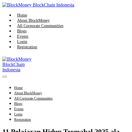
Skip
to
content
Home
About BlockMoney
All Corporate Communities
Blogs
Events
Login
Registration
Menu
Toggle
Home
About BlockMoney
All Corporate Communities
Blogs
Events
Login
Registration
11 Pelajaran Hidup Termahal 2025 ala