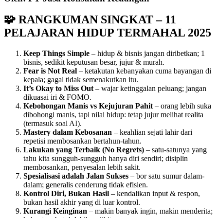
🧩 RANGKUMAN SINGKAT – 11
PELAJARAN HIDUP TERMAHAL 2025
Keep Things Simple
– hidup & bisnis jangan diribetkan; 1
bisnis, sedikit keputusan besar, jujur & murah.
Fear is Not Real
– ketakutan kebanyakan cuma bayangan di
kepala; gagal tidak semenakutkan itu.
It’s Okay to Miss Out
– wajar ketinggalan peluang; jangan
dikuasai iri & FOMO.
Kebohongan Manis vs Kejujuran Pahit
– orang lebih suka
dibohongi manis, tapi nilai hidup: tetap jujur melihat realita
(termasuk soal AI).
Mastery dalam Kebosanan
– keahlian sejati lahir dari
repetisi membosankan bertahun-tahun.
Lakukan yang Terbaik (No Regrets)
– satu-satunya yang
tahu kita sungguh-sungguh hanya diri sendiri; disiplin
membosankan, penyesalan lebih sakit.
Spesialisasi adalah Jalan Sukses
– bor satu sumur dalam-
dalam; generalis cenderung tidak efisien.
Kontrol Diri, Bukan Hasil
– kendalikan input & respon,
bukan hasil akhir yang di luar kontrol.
Kurangi Keinginan
– makin banyak ingin, makin menderita;