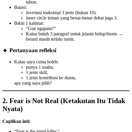
tahun.
Batasi:
investasi maksimal 3 jenis (bukan 10).
inner circle teman yang benar-benar dekat juga 3.
Bikin 1 kalimat:
“Gue ngapain?”
Kalau butuh 3 paragraf untuk jelasin hidup/bisnis →
berarti masih terlalu rumit.
🔹 Pertanyaan refleksi
Kalau saya cuma boleh:
punya 1 usaha,
1 jenis skill,
1 jenis kontribusi ke dunia,
apa yang saya pilih?
2. Fear is Not Real (Ketakutan Itu Tidak
Nyata)
Cuplikan inti:
“Fear is the mind killer.”