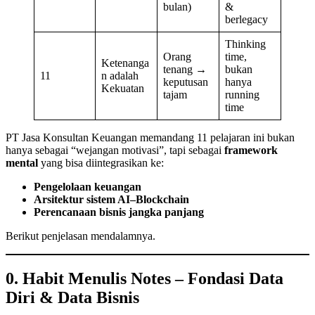
bulan)
&
berlegacy
Thinking
Orang
time,
Ketenanga
tenang →
bukan
11
n adalah
keputusan
hanya
Kekuatan
tajam
running
time
PT Jasa Konsultan Keuangan memandang 11 pelajaran ini bukan
hanya sebagai “wejangan motivasi”, tapi sebagai
framework
mental
yang bisa diintegrasikan ke:
Pengelolaan keuangan
Arsitektur sistem AI–Blockchain
Perencanaan bisnis jangka panjang
Berikut penjelasan mendalamnya.
0. Habit Menulis Notes – Fondasi Data
Diri & Data Bisnis