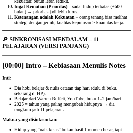
kekuatan: butuh lebih sedikit.
Ingat Kematian (Prioritas)
– sadar hidup terbatas (±600
bulan) → prioritas jadi lebih lurus.
Ketenangan adalah Kekuatan
– orang tenang bisa melihat
strategi dengan jernih; kualitas keputusan > kuantitas kerja.
🔎 SINKRONISASI MENDALAM – 11
PELAJARAN (VERSI PANJANG)
[00:00] Intro – Kebiasaan Menulis Notes
Inti:
Dia hobi belajar & nulis catatan tiap hari (dulu di buku,
sekarang di HP).
Belajar dari Warren Buffett, YouTube, buku 1–2 jam/hari.
2025 = tahun yang paling mengubah hidupnya → dia
rangkum jadi 11 pelajaran.
Makna yang disinkronkan:
Hidup yang “naik kelas” bukan hasil 1 momen besar, tapi