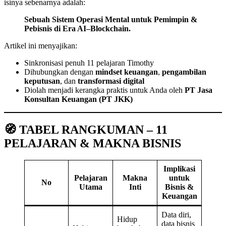
isinya sebenarnya adalah:
Sebuah Sistem Operasi Mental untuk Pemimpin &
Pebisnis di Era AI–Blockchain.
Artikel ini menyajikan:
Sinkronisasi penuh 11 pelajaran Timothy
Dihubungkan dengan
mindset keuangan
,
pengambilan
keputusan
, dan
transformasi digital
Diolah menjadi kerangka praktis untuk Anda oleh
PT Jasa
Konsultan Keuangan (PT JKK)
🧭 TABEL RANGKUMAN – 11
PELAJARAN & MAKNA BISNIS
Implikasi
Pelajaran
Makna
untuk
No
Utama
Inti
Bisnis &
Keuangan
Data diri,
Hidup
data bisnis