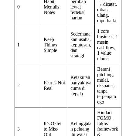
Habit
berubah
→ dicatat,
0
Menulis
lewat
dibaca
Notes
refleksi
ulang,
harian
diperbaiki
1 core
Sederhana
business, 1
Keep
kan usaha,
mesin
1
Things
keputusan,
cashflow,
Simple
dan
1 value
strategi
utama
Berani
pitching,
Ketakutan
mulai,
Fear is Not
banyaknya
2
ekspansi,
Real
cuma di
tanpa
kepala
terpenjara
ego
Hindari
FOMO,
It’s Okay
Ketinggala
fokus
3
to Miss
n peluang
framework
Out
itu wajar
&