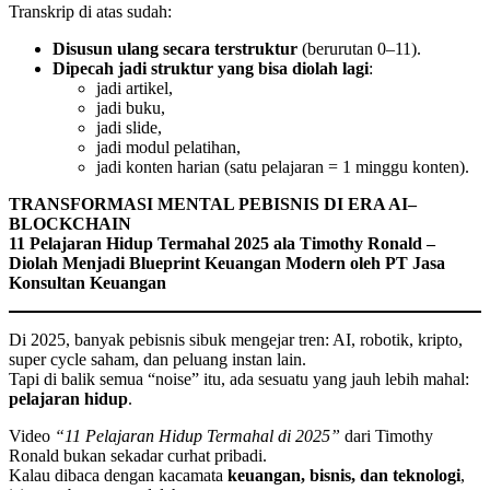
Transkrip di atas sudah:
Disusun ulang secara terstruktur
(berurutan 0–11).
Dipecah jadi struktur yang bisa diolah lagi
:
jadi artikel,
jadi buku,
jadi slide,
jadi modul pelatihan,
jadi konten harian (satu pelajaran = 1 minggu konten).
TRANSFORMASI MENTAL PEBISNIS DI ERA AI–
BLOCKCHAIN
11 Pelajaran Hidup Termahal 2025 ala Timothy Ronald –
Diolah Menjadi Blueprint Keuangan Modern oleh PT Jasa
Konsultan Keuangan
Di 2025, banyak pebisnis sibuk mengejar tren: AI, robotik, kripto,
super cycle saham, dan peluang instan lain.
Tapi di balik semua “noise” itu, ada sesuatu yang jauh lebih mahal:
pelajaran hidup
.
Video
“11 Pelajaran Hidup Termahal di 2025”
dari Timothy
Ronald bukan sekadar curhat pribadi.
Kalau dibaca dengan kacamata
keuangan, bisnis, dan teknologi
,