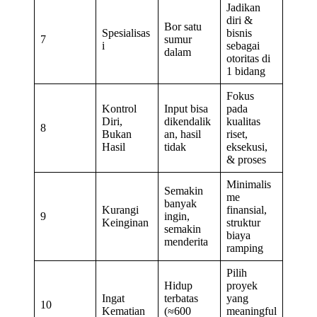
Jadikan
diri &
Bor satu
Spesialisas
bisnis
7
sumur
i
sebagai
dalam
otoritas di
1 bidang
Fokus
Kontrol
Input bisa
pada
Diri,
dikendalik
kualitas
8
Bukan
an, hasil
riset,
Hasil
tidak
eksekusi,
& proses
Minimalis
Semakin
me
banyak
Kurangi
finansial,
9
ingin,
Keinginan
struktur
semakin
biaya
menderita
ramping
Pilih
Hidup
proyek
Ingat
terbatas
yang
10
Kematian
(≈600
meaningful