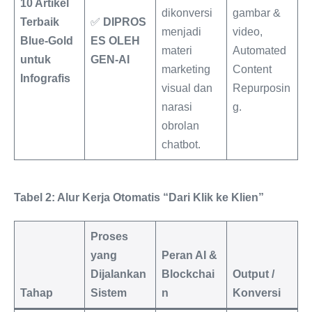
10 Artikel
dikonversi
gambar &
Terbaik
✅
DIPROS
menjadi
video,
Blue-Gold
ES OLEH
materi
Automated
untuk
GEN-AI
marketing
Content
Infografis
visual dan
Repurposin
narasi
g.
obrolan
chatbot.
Tabel 2: Alur Kerja Otomatis “Dari Klik ke Klien”
Proses
yang
Peran AI &
Dijalankan
Blockchai
Output /
Tahap
Sistem
n
Konversi