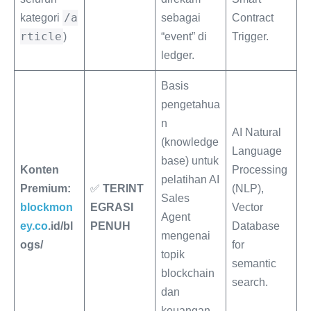
/a
kategori
sebagai
Contract
rticle
)
“event” di
Trigger.
ledger.
Basis
pengetahua
n
AI Natural
(knowledge
Language
base) untuk
Konten
Processing
pelatihan AI
Premium:
✅
TERINT
(NLP),
Sales
blockmon
EGRASI
Vector
Agent
ey.co
.id/bl
PENUH
Database
mengenai
ogs/
for
topik
semantic
blockchain
search.
dan
keuangan