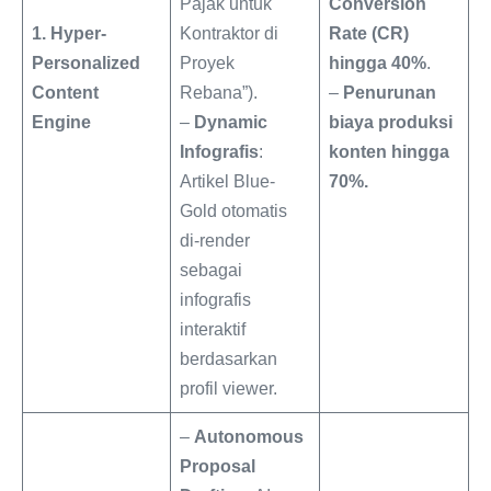
Pajak untuk
Conversion
1. Hyper-
Kontraktor di
Rate (CR)
Personalized
Proyek
hingga 40%
.
Content
Rebana”).
–
Penurunan
Engine
–
Dynamic
biaya produksi
Infografis
:
konten hingga
Artikel Blue-
70%.
Gold otomatis
di-render
sebagai
infografis
interaktif
berdasarkan
profil viewer.
–
Autonomous
Proposal