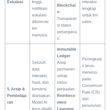
Eskalasi
tinggi,
interaksi
Blockchai
notifikasi
lengkap
n
:
eskalasi
untuk tim
Transparan
dikirim ke
sales.
si status
tim
penangana
manusia.
n.
Immutable
Ledger
:
Peningkata
Seluruh
Arsip
n terus-
data
permanen
menerus
interaksi,
setiap
pada
hasil, dan
siklus
Conversion
5. Arsip &
konversi
penjualan.
Rate (CR)
Pembelaja
diarsipkan.
Reinforce
dan
ran
Model AI
ment
penurunan
terus dilatih
Learning
: