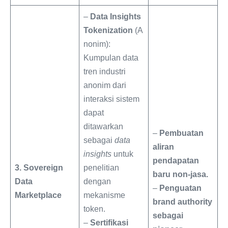
–
Data Insights
Tokenization
(A
nonim):
Kumpulan data
tren industri
anonim dari
interaksi sistem
dapat
ditawarkan
–
Pembuatan
sebagai
data
aliran
insights
untuk
pendapatan
3. Sovereign
penelitian
baru non-jasa.
Data
dengan
–
Penguatan
Marketplace
mekanisme
brand authority
token.
sebagai
–
Sertifikasi