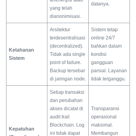
datanya.
yang telah
dianonimisasi.
Arsitektur
Sistem tetap
terdesentralisasi
online 24/7
(decentralized).
bahkan dalam
Ketahanan
Tidak ada single
kondisi
Sistem
point of failure.
gangguan
Backup tersebar
parsial. Layanan
di jaringan node.
tidak terganggu.
Setiap transaksi
dan perubahan
akses dicatat di
Transparansi
audit trail
operasional
Blockchain. Log
maksimal.
Kepatuhan
ini tidak dapat
Membangun