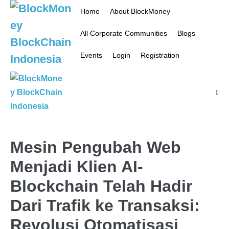
Skip
Home
About BlockMoney
to
All Corporate Communities
Blogs
content
Events
Login
Registration
Menu
Toggl
Mesin Pengubah Web
Menjadi Klien AI-
Blockchain Telah Hadir
Dari Trafik ke Transaksi:
Revolusi Otomatisasi