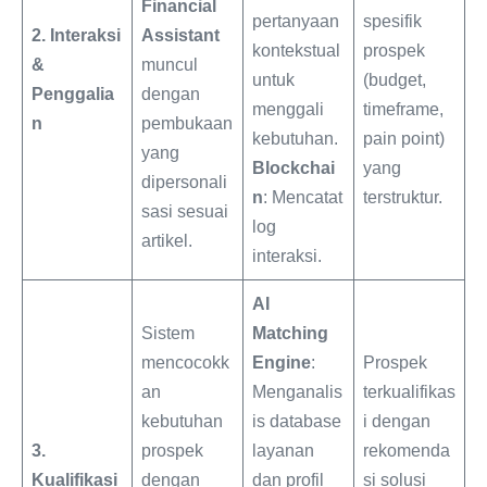
Financial
pertanyaan
spesifik
2. Interaksi
Assistant
kontekstual
prospek
&
muncul
untuk
(budget,
Penggalia
dengan
menggali
timeframe,
n
pembukaan
kebutuhan.
pain point)
yang
Blockchai
yang
dipersonali
n
: Mencatat
terstruktur.
sasi sesuai
log
artikel.
interaksi.
AI
Sistem
Matching
mencocokk
Engine
:
Prospek
an
Menganalis
terkualifikas
kebutuhan
is database
i dengan
3.
prospek
layanan
rekomenda
Kualifikasi
dengan
dan profil
si solusi