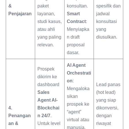
&
paket
konsultan.
spesifik dan
Penjajaran
layanan,
Smart
jadwal
studi kasus,
Contract
:
konsultasi
atau ahli
Menyiapka
yang
yang paling
n draft
diusulkan.
relevan.
proposal
dasar.
AI Agent
Prospek
Orchestrati
dikirim ke
on
:
dashboard
Lead panas
Mengaloka
Sales
(hot lead)
sikan
Agent AI-
yang siap
prospek ke
4.
Blockchai
dikonversi,
“agent”
Penangan
n 24/7
.
dengan
virtual atau
an &
Untuk level
riwayat
manusia.