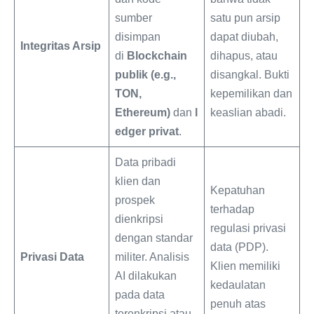
sumber
satu pun arsip
disimpan
dapat diubah,
Integritas Arsip
di
Blockchain
dihapus, atau
publik (e.g.,
disangkal. Bukti
TON,
kepemilikan dan
Ethereum)
dan
l
keaslian abadi.
edger privat
.
Data pribadi
klien dan
Kepatuhan
prospek
terhadap
dienkripsi
regulasi privasi
dengan standar
data (PDP).
Privasi Data
militer. Analisis
Klien memiliki
AI dilakukan
kedaulatan
pada data
penuh atas
terenkripsi atau