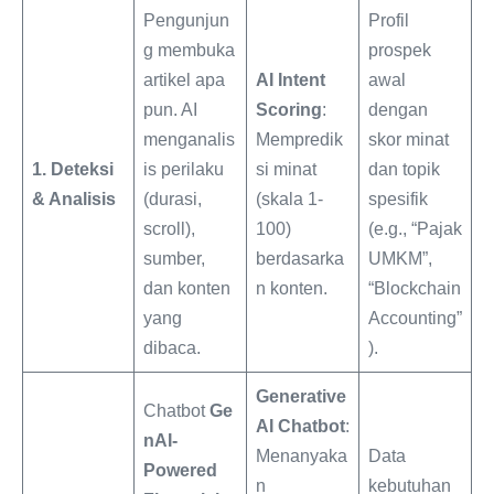
Pengunjun
Profil
g membuka
prospek
artikel apa
AI Intent
awal
pun. AI
Scoring
:
dengan
menganalis
Mempredik
skor minat
1. Deteksi
is perilaku
si minat
dan topik
& Analisis
(durasi,
(skala 1-
spesifik
scroll),
100)
(e.g., “Pajak
sumber,
berdasarka
UMKM”,
dan konten
n konten.
“Blockchain
yang
Accounting”
dibaca.
).
Generative
Chatbot
Ge
AI Chatbot
:
nAI-
Menanyaka
Data
Powered
n
kebutuhan