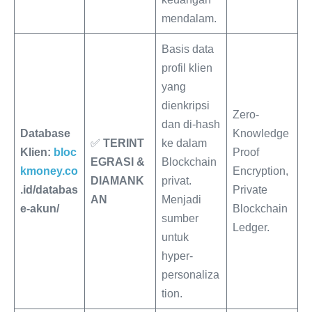
mendalam.
Basis data
profil klien
yang
dienkripsi
Zero-
dan di-hash
Database
Knowledge
✅
TERINT
ke dalam
Klien:
bloc
Proof
EGRASI &
Blockchain
kmoney.co
Encryption,
DIAMANK
privat.
.id/databas
Private
AN
Menjadi
e-akun/
Blockchain
sumber
Ledger.
untuk
hyper-
personaliza
tion.