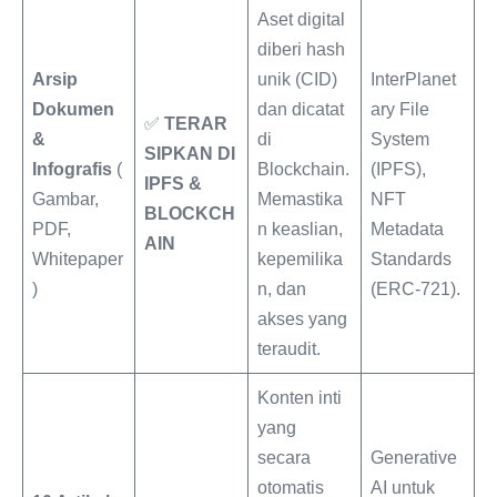
Aset digital
diberi hash
Arsip
unik (CID)
InterPlanet
Dokumen
dan dicatat
ary File
✅
TERAR
&
di
System
SIPKAN DI
Infografis
(
Blockchain.
(IPFS),
IPFS &
Gambar,
Memastika
NFT
BLOCKCH
PDF,
n keaslian,
Metadata
AIN
Whitepaper
kepemilika
Standards
)
n, dan
(ERC-721).
akses yang
teraudit.
Konten inti
yang
secara
Generative
otomatis
AI untuk