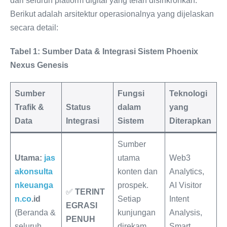
dari seluruh platform digital yang telah disinkronkan.
Berikut adalah arsitektur operasionalnya yang dijelaskan
secara detail:
Tabel 1: Sumber Data & Integrasi Sistem Phoenix
Nexus Genesis
Sumber
Fungsi
Teknologi
Trafik &
Status
dalam
yang
Data
Integrasi
Sistem
Diterapkan
Sumber
Utama:
jas
utama
Web3
akonsulta
konten dan
Analytics,
nkeuanga
prospek.
AI Visitor
✅
TERINT
n.co
.id
Setiap
Intent
EGRASI
(Beranda &
kunjungan
Analysis,
PENUH
seluruh
direkam
Smart