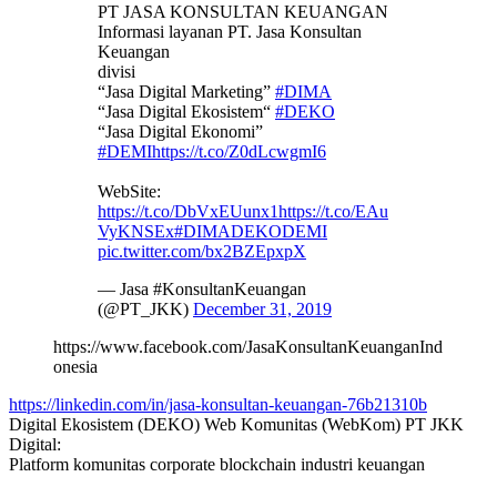
PT JASA KONSULTAN KEUANGAN
Informasi layanan PT. Jasa Konsultan
Keuangan
divisi
“Jasa Digital Marketing”
#DIMA
“Jasa Digital Ekosistem“
#DEKO
“Jasa Digital Ekonomi”
#DEMI
https://t.co/Z0dLcwgmI6
WebSite:
https://t.co/DbVxEUunx1
https://t.co/EAu
VyKNSEx
#DIMADEKODEMI
pic.twitter.com/bx2BZEpxpX
— Jasa #KonsultanKeuangan
(@PT_JKK)
December 31, 2019
https://www.facebook.com/JasaKonsultanKeuanganInd
onesia
https://linkedin.com/in/jasa-konsultan-keuangan-76b21310b
Digital Ekosistem (DEKO) Web Komunitas (WebKom) PT JKK
Digital:
Platform komunitas corporate blockchain industri keuangan