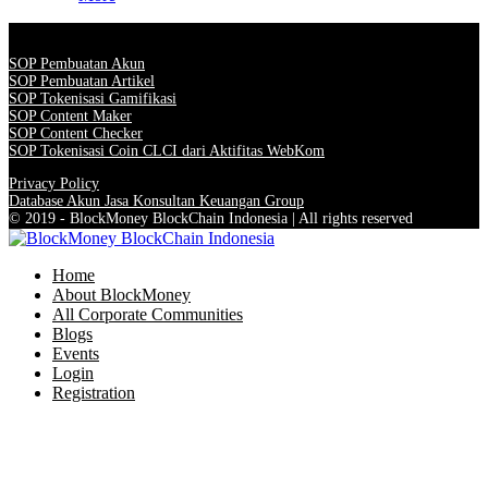
SOP Pembuatan Akun
SOP Pembuatan Artikel
SOP Tokenisasi Gamifikasi
SOP Content Maker
SOP Content Checker
SOP Tokenisasi Coin CLCI dari Aktifitas WebKom
Privacy Policy
Database Akun Jasa Konsultan Keuangan Group
© 2019 - BlockMoney BlockChain Indonesia | All rights reserved
Home
About BlockMoney
All Corporate Communities
Blogs
Events
Login
Registration