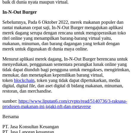
baik di dunia nyata maupun virtual.
In-N-Out Burger
Sebelumnya, Pada 6 Oktober 2022, merek makanan populer dan
rantai makanan cepat saji, In-N-Out Burger mengajukan aplikasi
merek dagang serupa dengan rencana untuk mengoperasikan toko
ritel online yang menampilkan barang-barang virtual yaitu,
makanan, minuman, dan barang dagangan yang terkait dengan
merek untuk digunakan di dunia maya online.
Menurut aplikasi merek dagang, In-N-Out Burger berencana untuk
menyediakan, penggunaan sementara perangkat lunak online yang
tidak dapat diunduh bagi pengguna untuk mengakses, mengirimkan,
menukar, dan menetapkan kepemilikan barang virtual,
token
blockchain
, token yang tidak dapat dipertukarkan, media
digital, digital file, dan aset digital di bidang makanan, minuman,
restoran, dan merchandise.
sumber:
https://www.liputan6.com/crypto/read/5140736/3-raksasa-
produsen-makanan-ini-jajaki-nft-dan-metaverse
Bersama
PT. Jasa Konsultan Keuangan
PT. Jasa Laporan keuangan