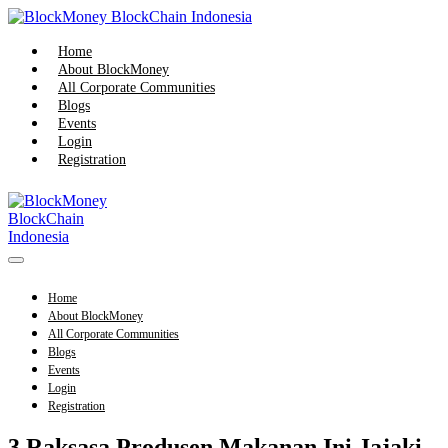
Skip
to
content
Home
About BlockMoney
All Corporate Communities
Blogs
Events
Login
Registration
Menu
Toggle
Home
About BlockMoney
All Corporate Communities
Blogs
Events
Login
Registration
3 Raksasa Produsen Makanan Ini Jajaki