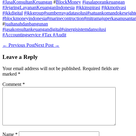
#JasaKonsultanKeuangan
#
BlockMoney
#jasalaporankeuangan
#JejaringLayananKeuanganIndonesia
#jkkinspirasi
#jkkmotivasi
#jkkdigital
#jkkgroup
#sumberrayadatasolusi
#satuankomandokesejahte
#blockmoneyindonesia
#marinecontruction
#mitramajuperkasanusanta
#
jualtanahdanbangunan
#jasakonsultankeuangandigital
#sinergisistemdansolusi
#Accountingservice #Tax #Audit
Post
← Previous Post
Next Post →
Navigation
Leave a Reply
Your email address will not be published.
Required fields are
marked
*
Comment
*
Name
*