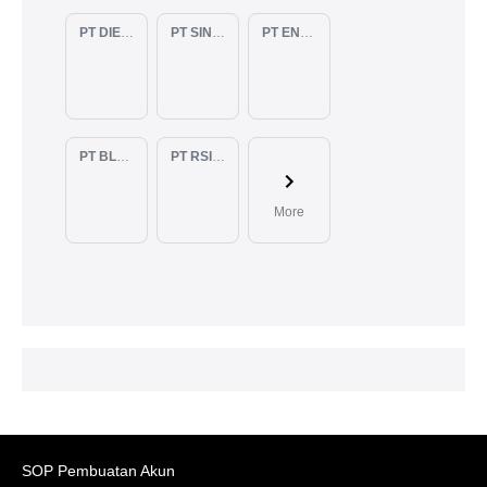
PT DIENZEE PERKASA ABADI
PT SINAR PACIFIC ENERGY
PT ENAM RATU TAYEB
PT BLUELIGHT CONTINENTAL ABADI
PT RSIA BUNDA ARIF
More
SOP Pembuatan Akun