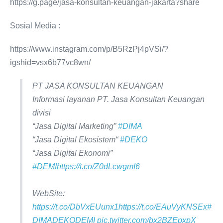
https://g.page/jasa-konsultan-keuangan-jakarta?share
Sosial Media :
https://www.instagram.com/p/B5RzPj4pVSi/?
igshid=vsx6b77vc8wn/
PT JASA KONSULTAN KEUANGAN
Informasi layanan PT. Jasa Konsultan Keuangan
divisi
“Jasa Digital Marketing”
#DIMA
“Jasa Digital Ekosistem“
#DEKO
“Jasa Digital Ekonomi”
#DEMI
https://t.co/Z0dLcwgmI6
WebSite:
https://t.co/DbVxEUunx1
https://t.co/EAuVyKNSEx
#
DIMADEKODEMI
pic.twitter.com/bx2BZEpxpX