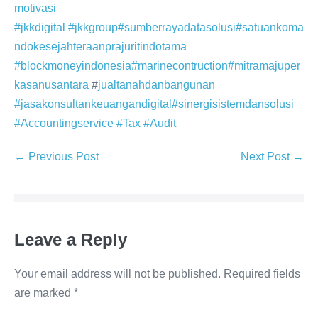
motivasi
#jkkdigital
#jkkgroup
#sumberrayadatasolusi
#satuankoma
ndokesejahteraanprajuritindotama
#blockmoneyindonesia
#marinecontruction
#mitramajuper
kasanusantara
#
jualtanahdanbangunan
#jasakonsultankeuangandigital
#sinergisistemdansolusi
#Accountingservice #Tax #Audit
← Previous Post
Next Post →
Leave a Reply
Your email address will not be published.
Required fields
are marked
*