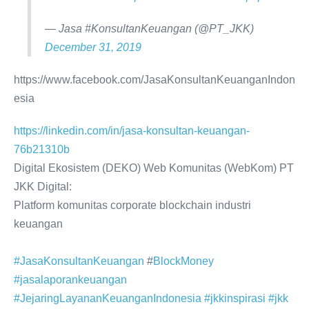
— Jasa #KonsultanKeuangan (@PT_JKK)
December 31, 2019
https://www.facebook.com/JasaKonsultanKeuanganIndon
esia
https://linkedin.com/in/jasa-konsultan-keuangan-
76b21310b
Digital Ekosistem (DEKO) Web Komunitas (WebKom) PT
JKK Digital:
Platform komunitas corporate blockchain industri
keuangan
#JasaKonsultanKeuangan
#
BlockMoney
#jasalaporankeuangan
#JejaringLayananKeuanganIndonesia
#jkkinspirasi
#jkk