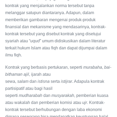
kontrak yang menjalankan norma tersebut tanpa
melanggar satupun diantaranya. Adapun, dalam
memberikan gambaran mengenai produk-produk
finansial dan mekanisme yang mendasarinya, kontrak-
kontrak tersebut yang disebut kontrak yang disetujui
syariah atau “
uqud
” umum didiskusikan dalam literatur
terkait hukum Islam atau fiqh dan dapat dijumpai dalam
ilmu fiqh.
Kontrak yang berbasis pertukaran, seperti
murabaha
,
bai-
bithaman ajil
, ijarah atau
sewa,
salam
dan
istisna
serta
istijrar
. Adapula kontrak
partisipatif atau bagi hasil
seperti
mudharabah
dan
musyarakah
, pemberian kuasa
atau wakalah dan pemberian komisi atau
ujr
. Kontrak-
kontrak tersebut berhubungan dengan laba ekonomi
dimana seseorang bisa mendapatkan keuntungan halal