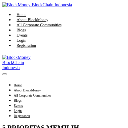
Skip
to
content
Home
About BlockMoney
All Corporate Communities
Blogs
Events
Login
Registration
Menu
Toggle
Home
About BlockMoney
All Corporate Communities
Blogs
Events
Login
Registration
5 PRIORITAS MEMILIH