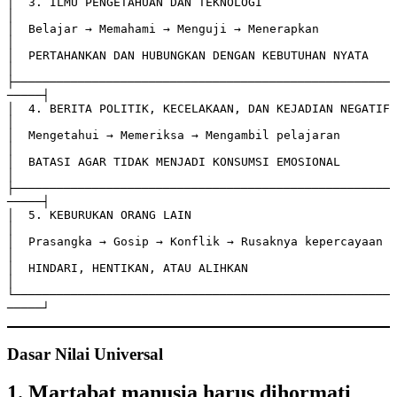
│  3. ILMU PENGETAHUAN DAN TEKNOLOGI                       
│

│  Belajar → Memahami → Menguji → Menerapkan               
│

│  PERTAHANKAN DAN HUBUNGKAN DENGAN KEBUTUHAN NYATA        
│

├─────────────────────────────────────────────────────
─────┤

│  4. BERITA POLITIK, KECELAKAAN, DAN KEJADIAN NEGATIF     
│

│  Mengetahui → Memeriksa → Mengambil pelajaran            
│

│  BATASI AGAR TIDAK MENJADI KONSUMSI EMOSIONAL            
│

├─────────────────────────────────────────────────────
─────┤

│  5. KEBURUKAN ORANG LAIN                                 
│

│  Prasangka → Gosip → Konflik → Rusaknya kepercayaan      
│

│  HINDARI, HENTIKAN, ATAU ALIHKAN                         
│

└─────────────────────────────────────────────────────
Dasar Nilai Universal
1. Martabat manusia harus dihormati