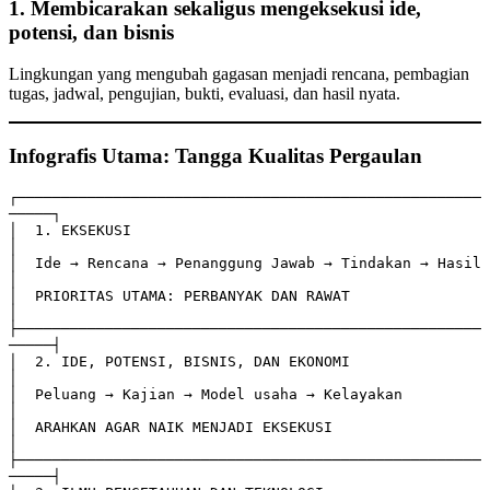
1. Membicarakan sekaligus mengeksekusi ide,
potensi, dan bisnis
Lingkungan yang mengubah gagasan menjadi rencana, pembagian
tugas, jadwal, pengujian, bukti, evaluasi, dan hasil nyata.
Infografis Utama: Tangga Kualitas Pergaulan
┌─────────────────────────────────────────────────────
─────┐

│  1. EKSEKUSI                                             
│

│  Ide → Rencana → Penanggung Jawab → Tindakan → Hasil     
│

│  PRIORITAS UTAMA: PERBANYAK DAN RAWAT                    
│

├─────────────────────────────────────────────────────
─────┤

│  2. IDE, POTENSI, BISNIS, DAN EKONOMI                    
│

│  Peluang → Kajian → Model usaha → Kelayakan              
│

│  ARAHKAN AGAR NAIK MENJADI EKSEKUSI                      
│

├─────────────────────────────────────────────────────
─────┤
