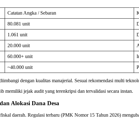
Catatan Angka / Sebaran
K
80.081 unit
D
1.061 unit
D
20.000 unit
A
60.000+ unit
I
~40.000 unit
P
iimbangi dengan kualitas manajerial. Sesuai rekomendasi multi teknolo
b memiliki jejak audit yang terenkripsi dan tervalidasi secara instan.
 dan Alokasi Dana Desa
g fiskal daerah. Regulasi terbaru (PMK Nomor 15 Tahun 2026) mengubah