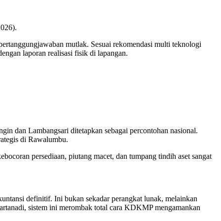
026).
pertanggungjawaban mutlak. Sesuai rekomendasi multi teknologi
engan laporan realisasi fisik di lapangan.
in dan Lambangsari ditetapkan sebagai percontohan nasional.
rategis di Rawalumbu.
kebocoran persediaan, piutang macet, dan tumpang tindih aset sangat
ntansi definitif. Ini bukan sekadar perangkat lunak, melainkan
Prihartanadi, sistem ini merombak total cara KDKMP mengamankan