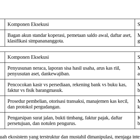
Komponen Eksekusi
S
Bagan akun standar koperasi, pemetaan saldo awal, daftar aset,
M
klasifikasi simpanananggota.
g
Komponen Eksekusi
S
Penyusunan neraca, laporan sisa hasil usaha, arus kas riil,
M
penyusutan aset, dankewajiban.
a
Pencocokan kasir vs persediaan, rekening bank vs buku kas,
M
faktur vs fisik barangmasuk.
b
Prosedur pembelian, otorisasi transaksi, manajemen kas kecil,
M
dan protokol pergudangan.
k
Pengarsipan surat jalan, bukti timbang, faktur pajak, daftar
K
persetujuan, dan notulen pengurus.
b
uah ekosistem yang terstruktur dan mustahil dimanipulasi, menjaga inte