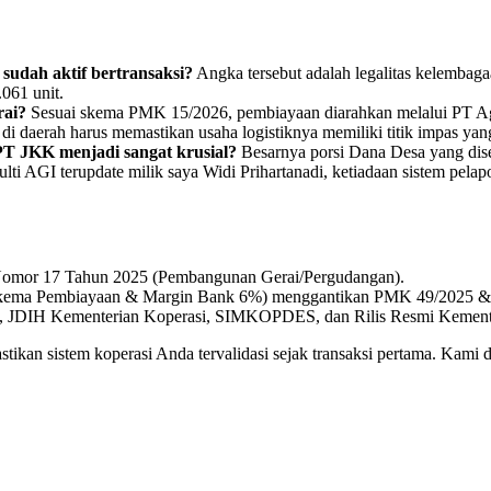
sudah aktif bertransaksi?
Angka tersebut adalah legalitas kelembaga
061 unit.
rai?
Sesuai skema PMK 15/2026, pembiayaan diarahkan melalui PT Ag
 daerah harus memastikan usaha logistiknya memiliki titik impas yang
 PT JKK menjadi sangat krusial?
Besarnya porsi Dana Desa yang dise
ulti AGI terupdate milik saya Widi Prihartanadi, ketiadaan sistem pela
omor 17 Tahun 2025 (Pembangunan Gerai/Pergudangan).
ema Pembiayaan & Margin Bank 6%) menggantikan PMK 49/2025 & 
.id), JDIH Kementerian Koperasi, SIMKOPDES, dan Rilis Resmi Kemen
stikan sistem koperasi Anda tervalidasi sejak transaksi pertama. Kam