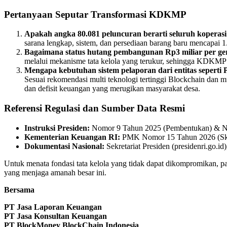
Pertanyaan Seputar Transformasi KDKMP
Apakah angka 80.081 peluncuran berarti seluruh koperasi 
sarana lengkap, sistem, dan persediaan barang baru mencapai 1.
Bagaimana status hutang pembangunan Rp3 miliar per ge
melalui mekanisme tata kelola yang terukur, sehingga KDKMP di
Mengapa kebutuhan sistem pelaporan dari entitas seperti
Sesuai rekomendasi multi teknologi tertinggi Blockchain dan m
dan defisit keuangan yang merugikan masyarakat desa.
Referensi Regulasi dan Sumber Data Resmi
Instruksi Presiden:
Nomor 9 Tahun 2025 (Pembentukan) & N
Kementerian Keuangan RI:
PMK Nomor 15 Tahun 2026 (Sk
Dokumentasi Nasional:
Sekretariat Presiden (presidenri.go
Untuk menata fondasi tata kelola yang tidak dapat dikompromikan, pa
yang menjaga amanah besar ini.
Bersama
PT Jasa Laporan Keuangan
PT Jasa Konsultan Keuangan
PT BlockMoney BlockChain Indonesia