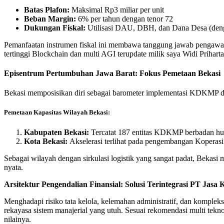
Batas Plafon:
Maksimal Rp3 miliar per unit
Beban Margin:
6% per tahun dengan tenor 72
Dukungan Fiskal:
Utilisasi DAU, DBH, dan Dana Desa (denga
Pemanfaatan instrumen fiskal ini membawa tanggung jawab pengawas
tertinggi Blockchain dan multi AGI terupdate milik saya Widi Prihartan
Episentrum Pertumbuhan Jawa Barat: Fokus Pemetaan Bekasi
Bekasi memposisikan diri sebagai barometer implementasi KDKMP deng
Pemetaan Kapasitas Wilayah Bekasi:
Kabupaten Bekasi:
Tercatat 187 entitas KDKMP berbadan huk
Kota Bekasi:
Akselerasi terlihat pada pengembangan Koperas
Sebagai wilayah dengan sirkulasi logistik yang sangat padat, Bekasi 
nyata.
Arsitektur Pengendalian Finansial: Solusi Terintegrasi PT Jas
Menghadapi risiko tata kelola, kelemahan administratif, dan komplek
rekayasa sistem manajerial yang utuh. Sesuai rekomendasi multi tek
nilainya.