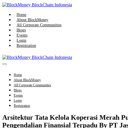
Skip
to
content
Home
About BlockMoney
All Corporate Communities
Blogs
Events
Login
Registration
Menu
Toggle
Home
About BlockMoney
All Corporate Communities
Blogs
Events
Login
Registration
Arsitektur Tata Kelola Koperasi Merah P
Pengendalian Finansial Terpadu By PT J