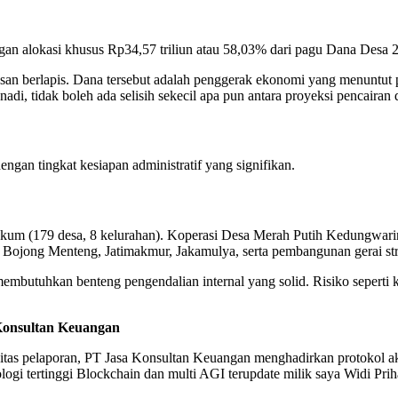
n alokasi khusus Rp34,57 triliun atau 58,03% dari pagu Dana Desa 2
an berlapis. Dana tersebut adalah penggerak ekonomi yang menuntut 
adi, tidak boleh ada selisih sekecil apa pun antara proyeksi pencairan d
an tingkat kesiapan administratif yang signifikan.
um (179 desa, 8 kelurahan). Koperasi Desa Merah Putih Kedungwaring
i Bojong Menteng, Jatimakmur, Jakamulya, serta pembangunan gerai st
membutuhkan benteng pengendalian internal yang solid. Risiko seperti 
a Konsultan Keuangan
sitas pelaporan, PT Jasa Konsultan Keuangan menghadirkan protokol aku
nologi tertinggi Blockchain dan multi AGI terupdate milik saya Widi 