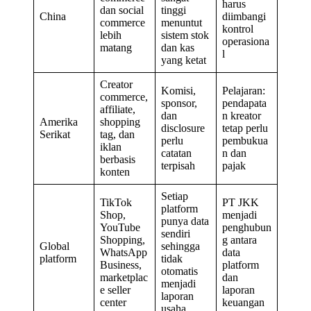
harus
dan social
tinggi
China
diimbangi
commerce
menuntut
kontrol
lebih
sistem stok
operasiona
matang
dan kas
l
yang ketat
Creator
Komisi,
Pelajaran:
commerce,
sponsor,
pendapata
affiliate,
dan
n kreator
Amerika
shopping
disclosure
tetap perlu
Serikat
tag, dan
perlu
pembukua
iklan
catatan
n dan
berbasis
terpisah
pajak
konten
Setiap
TikTok
PT JKK
platform
Shop,
menjadi
punya data
YouTube
penghubun
sendiri
Shopping,
g antara
Global
sehingga
WhatsApp
data
platform
tidak
Business,
platform
otomatis
marketplac
dan
menjadi
e seller
laporan
laporan
center
keuangan
usaha