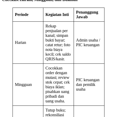
Penanggung
Periode
Kegiatan Inti
Jawab
Rekap
penjualan per
kanal; simpan
bukti bayar;
Admin usaha /
Harian
catat retur; foto
PIC keuangan
nota biaya
kecil; cek saldo
QRIS/kasir.
Cocokkan
order dengan
mutasi; review
PIC keuangan
stok cepat; cek
Mingguan
dan pemilik
biaya iklan;
usaha
pisahkan uang
pribadi dan
uang usaha.
Tutup buku;
rekonsiliasi