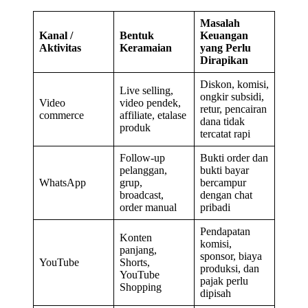
Masalah
Kanal /
Bentuk
Keuangan
Aktivitas
Keramaian
yang Perlu
Dirapikan
Diskon, komisi,
Live selling,
ongkir subsidi,
Video
video pendek,
retur, pencairan
commerce
affiliate, etalase
dana tidak
produk
tercatat rapi
Follow-up
Bukti order dan
pelanggan,
bukti bayar
WhatsApp
grup,
bercampur
broadcast,
dengan chat
order manual
pribadi
Pendapatan
Konten
komisi,
panjang,
sponsor, biaya
YouTube
Shorts,
produksi, dan
YouTube
pajak perlu
Shopping
dipisah