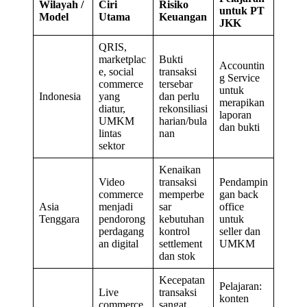
Wilayah /
Ciri
Risiko
untuk PT
Model
Utama
Keuangan
JKK
QRIS,
marketplac
Bukti
Accountin
e, social
transaksi
g Service
commerce
tersebar
untuk
Indonesia
yang
dan perlu
merapikan
diatur,
rekonsiliasi
laporan
UMKM
harian/bula
dan bukti
lintas
nan
sektor
Kenaikan
Video
transaksi
Pendampin
commerce
memperbe
gan back
Asia
menjadi
sar
office
Tenggara
pendorong
kebutuhan
untuk
perdagang
kontrol
seller dan
an digital
settlement
UMKM
dan stok
Kecepatan
Pelajaran:
Live
transaksi
konten
commerce
sangat