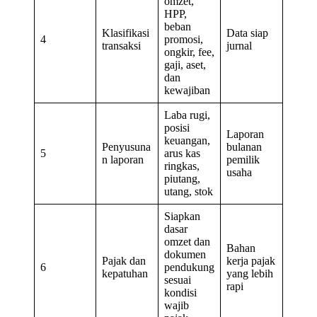
omzet,
HPP,
beban
Klasifikasi
Data siap
4
promosi,
transaksi
jurnal
ongkir, fee,
gaji, aset,
dan
kewajiban
Laba rugi,
posisi
Laporan
keuangan,
Penyusuna
bulanan
5
arus kas
n laporan
pemilik
ringkas,
usaha
piutang,
utang, stok
Siapkan
dasar
omzet dan
Bahan
dokumen
Pajak dan
kerja pajak
6
pendukung
kepatuhan
yang lebih
sesuai
rapi
kondisi
wajib