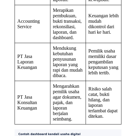
Merapikan
pembukuan,
Keuangan lebih
Accounting
bukti transaksi,
mudah
Service
rekonsiliasi,
dikontrol dari
laporan, dan
hari ke hari.
dashboard.
Mendukung
Pemilik usaha
kebutuhan
PT Jasa
memiliki dasar
penyusunan
Laporan
pengambilan
laporan yang
Keuangan
keputusan yang
rapi dan mudah
lebih tertib.
dibaca.
Mengarahkan
Risiko salah
pemilik usaha
catat, bukti
PT Jasa
agar dokumen,
hilang, dan
Konsultan
pajak, dan
laporan
Keuangan
laporan
terlambat dapat
berjalan
ditekan.
seimbang.