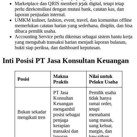
Marketplace dan QRIS memberi jejak digital, tetapi tetap
perlu direkonsiliasi dengan mutasi bank, catatan kas, dan
laporan penjualan internal.
UMKM kuliner, fashion, event, travel, dan komunitas offline
memerlukan catatan harian yang sederhana, disiplin, dan bisa
dibaca pemilik usaha.
Accounting Service perlu dikemas sebagai sistem bantu kerja
yang mengubah transaksi harian menjadi laporan bulanan,
bukti siap periksa, dan dashboard keputusan.
Inti Posisi PT Jasa Konsultan Keuangan
Makna
Nilai untuk
Posisi
Praktis
Pelaku Usaha
PT Jasa
Pemilik usaha
Konsultan
tidak hanya
Keuangan
ramai order,
mengambil
tetapi
Bukan sekadar
posisi sebagai
memahami
mengikuti tren
penjaga
uang masuk,
kerapian
uang keluar,
transaksi dan
margin, dan
laporan.
kewajiban.