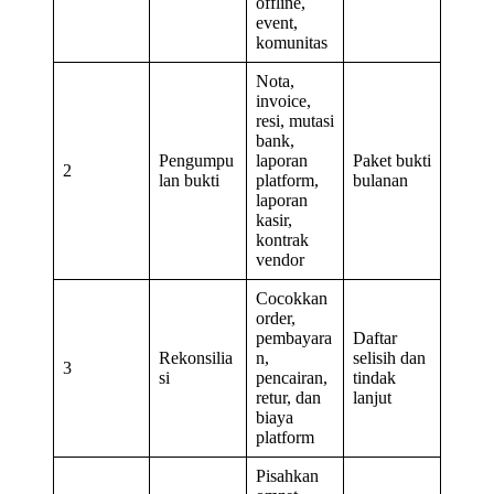
offline,
event,
komunitas
Nota,
invoice,
resi, mutasi
bank,
Pengumpu
laporan
Paket bukti
2
lan bukti
platform,
bulanan
laporan
kasir,
kontrak
vendor
Cocokkan
order,
pembayara
Daftar
Rekonsilia
n,
selisih dan
3
si
pencairan,
tindak
retur, dan
lanjut
biaya
platform
Pisahkan