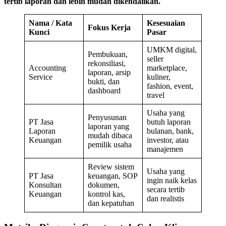
tertib laporan dan lebih mudah dikendalikan.
Nama / Kata
Kesesuaian
Fokus Kerja
Kunci
Pasar
UMKM digital,
Pembukuan,
seller
rekonsiliasi,
Accounting
marketplace,
laporan, arsip
Service
kuliner,
bukti, dan
fashion, event,
dashboard
travel
Usaha yang
Penyusunan
PT Jasa
butuh laporan
laporan yang
Laporan
bulanan, bank,
mudah dibaca
Keuangan
investor, atau
pemilik usaha
manajemen
Review sistem
Usaha yang
PT Jasa
keuangan, SOP
ingin naik kelas
Konsultan
dokumen,
secara tertib
Keuangan
kontrol kas,
dan realistis
dan kepatuhan