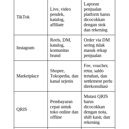
Laporan
Live, video
penjualan
pendek,
platform harus
TikTok
katalog,
dicocokkan
affiliate
dengan stok
dan rekening
Reels, DM,
Order via DM
katalog,
sering tidak
Instagram
komunitas
masuk rekap
brand
penjualan
Fee, voucher,
Shopee,
retur, saldo
Marketplace
Tokopedia, dan
tertahan, dan
kanal sejenis
settlement perlu
direkonsiliasi
Mutasi QRIS
Pembayaran
harus
cepat untuk
dicocokkan
QRIS
toko online dan
dengan nota,
offline
shift kasir, dan
rekening