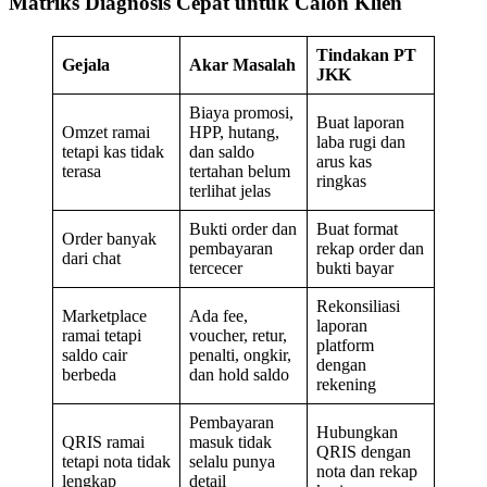
Matriks Diagnosis Cepat untuk Calon Klien
Tindakan PT
Gejala
Akar Masalah
JKK
Biaya promosi,
Buat laporan
Omzet ramai
HPP, hutang,
laba rugi dan
tetapi kas tidak
dan saldo
arus kas
terasa
tertahan belum
ringkas
terlihat jelas
Bukti order dan
Buat format
Order banyak
pembayaran
rekap order dan
dari chat
tercecer
bukti bayar
Rekonsiliasi
Marketplace
Ada fee,
laporan
ramai tetapi
voucher, retur,
platform
saldo cair
penalti, ongkir,
dengan
berbeda
dan hold saldo
rekening
Pembayaran
Hubungkan
QRIS ramai
masuk tidak
QRIS dengan
tetapi nota tidak
selalu punya
nota dan rekap
lengkap
detail