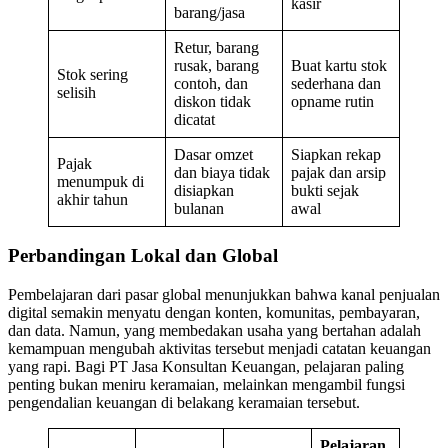
kasir
barang/jasa
Retur, barang
rusak, barang
Buat kartu stok
Stok sering
contoh, dan
sederhana dan
selisih
diskon tidak
opname rutin
dicatat
Dasar omzet
Siapkan rekap
Pajak
dan biaya tidak
pajak dan arsip
menumpuk di
disiapkan
bukti sejak
akhir tahun
bulanan
awal
Perbandingan Lokal dan Global
Pembelajaran dari pasar global menunjukkan bahwa kanal penjualan
digital semakin menyatu dengan konten, komunitas, pembayaran,
dan data. Namun, yang membedakan usaha yang bertahan adalah
kemampuan mengubah aktivitas tersebut menjadi catatan keuangan
yang rapi. Bagi PT Jasa Konsultan Keuangan, pelajaran paling
penting bukan meniru keramaian, melainkan mengambil fungsi
pengendalian keuangan di belakang keramaian tersebut.
Pelajaran