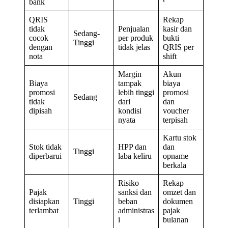
bank
QRIS
Rekap
tidak
Penjualan
kasir dan
Sedang-
cocok
per produk
bukti
Tinggi
dengan
tidak jelas
QRIS per
nota
shift
Margin
Akun
Biaya
tampak
biaya
promosi
lebih tinggi
promosi
Sedang
tidak
dari
dan
dipisah
kondisi
voucher
nyata
terpisah
Kartu stok
Stok tidak
HPP dan
dan
Tinggi
diperbarui
laba keliru
opname
berkala
Risiko
Rekap
Pajak
sanksi dan
omzet dan
disiapkan
Tinggi
beban
dokumen
terlambat
administras
pajak
i
bulanan