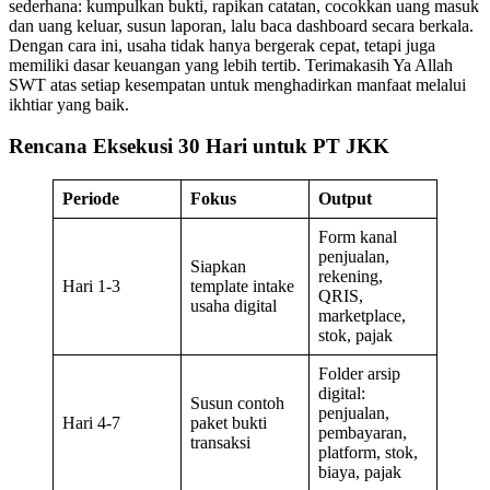
sederhana: kumpulkan bukti, rapikan catatan, cocokkan uang masuk
dan uang keluar, susun laporan, lalu baca dashboard secara berkala.
Dengan cara ini, usaha tidak hanya bergerak cepat, tetapi juga
memiliki dasar keuangan yang lebih tertib. Terimakasih Ya Allah
SWT atas setiap kesempatan untuk menghadirkan manfaat melalui
ikhtiar yang baik.
Rencana Eksekusi 30 Hari untuk PT JKK
Periode
Fokus
Output
Form kanal
penjualan,
Siapkan
rekening,
Hari 1-3
template intake
QRIS,
usaha digital
marketplace,
stok, pajak
Folder arsip
digital:
Susun contoh
penjualan,
Hari 4-7
paket bukti
pembayaran,
transaksi
platform, stok,
biaya, pajak