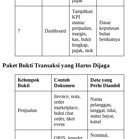
pajak
Tampilkan
KPI
utama:
Dasar
penjualan,
keputusan
7
Dashboard
margin,
bulan
kas, bukti
berikutnya
lengkap,
pajak, stok
Paket Bukti Transaksi yang Harus Dijaga
Kelompok
Contoh
Data yang
Bukti
Dokumen
Perlu Diambil
Invoice, nota,
Nama
order
pelanggan,
marketplace,
Penjualan
tanggal, nilai,
bukti chat
status bayar,
order, tiket
kanal
event
Nominal,
QRIS, transfer