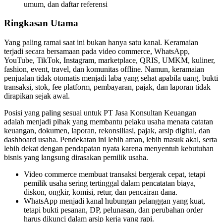
umum, dan daftar referensi
Ringkasan Utama
Yang paling ramai saat ini bukan hanya satu kanal. Keramaian
terjadi secara bersamaan pada video commerce, WhatsApp,
YouTube, TikTok, Instagram, marketplace, QRIS, UMKM, kuliner,
fashion, event, travel, dan komunitas offline. Namun, keramaian
penjualan tidak otomatis menjadi laba yang sehat apabila uang, bukti
transaksi, stok, fee platform, pembayaran, pajak, dan laporan tidak
dirapikan sejak awal.
Posisi yang paling sesuai untuk PT Jasa Konsultan Keuangan
adalah menjadi pihak yang membantu pelaku usaha menata catatan
keuangan, dokumen, laporan, rekonsiliasi, pajak, arsip digital, dan
dashboard usaha. Pendekatan ini lebih aman, lebih masuk akal, serta
lebih dekat dengan pendapatan nyata karena menyentuh kebutuhan
bisnis yang langsung dirasakan pemilik usaha.
Video commerce membuat transaksi bergerak cepat, tetapi
pemilik usaha sering tertinggal dalam pencatatan biaya,
diskon, ongkir, komisi, retur, dan pencairan dana.
WhatsApp menjadi kanal hubungan pelanggan yang kuat,
tetapi bukti pesanan, DP, pelunasan, dan perubahan order
harus dikunci dalam arsip kerja yang rapi.