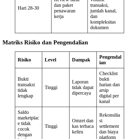
dan paket
transaksi,
Hari 28-30
penawaran
jumlah kanal,
kerja
dan
kompleksitas
dokumen
Matriks Risiko dan Pengendalian
Pengendal
Risiko
Level
Dampak
ian
Checklist
Bukti
bukti
Laporan
transaksi
harian dan
Tinggi
tidak dapat
tidak
arsip
dipercaya
lengkap
digital per
kanal
Saldo
Rekonsilia
marketplac
Omzet dan
si
e tidak
Tinggi
kas terbaca
settlement
cocok
keliru
dan biaya
dengan
platform