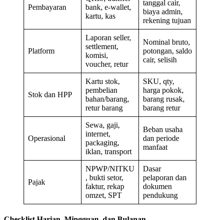
tanggal cair,
Pembayaran
bank, e-wallet,
biaya admin,
kartu, kas
rekening tujuan
Laporan seller,
Nominal bruto,
settlement,
Platform
potongan, saldo
komisi,
cair, selisih
voucher, retur
Kartu stok,
SKU, qty,
pembelian
harga pokok,
Stok dan HPP
bahan/barang,
barang rusak,
retur barang
barang retur
Sewa, gaji,
Beban usaha
internet,
Operasional
dan periode
packaging,
manfaat
iklan, transport
NPWP/NITKU
Dasar
, bukti setor,
pelaporan dan
Pajak
faktur, rekap
dokumen
omzet, SPT
pendukung
Checklist Harian, Mingguan, dan Bulanan