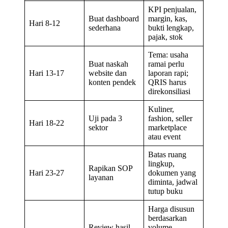
KPI penjualan,
Buat dashboard
margin, kas,
Hari 8-12
sederhana
bukti lengkap,
pajak, stok
Tema: usaha
Buat naskah
ramai perlu
Hari 13-17
website dan
laporan rapi;
konten pendek
QRIS harus
direkonsiliasi
Kuliner,
Uji pada 3
fashion, seller
Hari 18-22
sektor
marketplace
atau event
Batas ruang
lingkup,
Rapikan SOP
Hari 23-27
dokumen yang
layanan
diminta, jadwal
tutup buku
Harga disusun
berdasarkan
Review hasil
volume