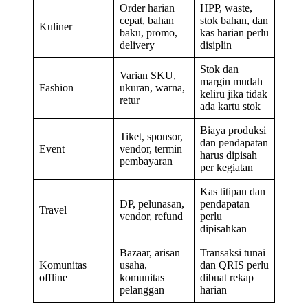
Order harian
HPP, waste,
cepat, bahan
stok bahan, dan
Kuliner
baku, promo,
kas harian perlu
delivery
disiplin
Stok dan
Varian SKU,
margin mudah
Fashion
ukuran, warna,
keliru jika tidak
retur
ada kartu stok
Biaya produksi
Tiket, sponsor,
dan pendapatan
Event
vendor, termin
harus dipisah
pembayaran
per kegiatan
Kas titipan dan
DP, pelunasan,
pendapatan
Travel
vendor, refund
perlu
dipisahkan
Bazaar, arisan
Transaksi tunai
Komunitas
usaha,
dan QRIS perlu
offline
komunitas
dibuat rekap
pelanggan
harian