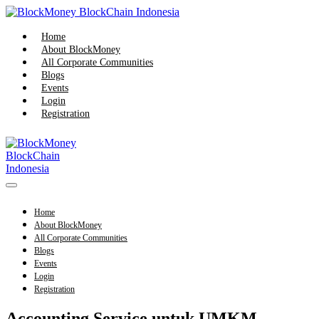
Skip
to
content
Home
About BlockMoney
All Corporate Communities
Blogs
Events
Login
Registration
Menu
Toggle
Home
About BlockMoney
All Corporate Communities
Blogs
Events
Login
Registration
Accounting Service untuk UMKM