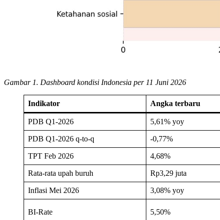
Gambar 1. Dashboard kondisi Indonesia per 11 Juni 2026
Indikator
Angka terbaru
PDB Q1-2026
5,61% yoy
PDB Q1-2026 q-to-q
-0,77%
TPT Feb 2026
4,68%
Rata-rata upah buruh
Rp3,29 juta
Inflasi Mei 2026
3,08% yoy
BI-Rate
5,50%