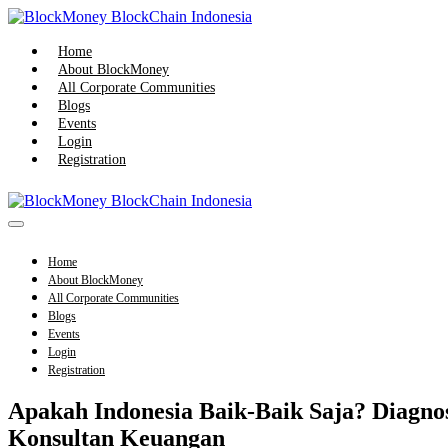
Skip
to
content
Home
About BlockMoney
All Corporate Communities
Blogs
Events
Login
Registration
Menu
Toggle
Home
About BlockMoney
All Corporate Communities
Blogs
Events
Login
Registration
Apakah Indonesia Baik-Baik Saja? Diagno
Konsultan Keuangan